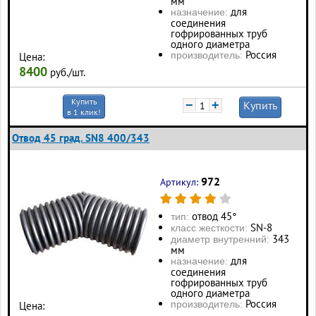
мм
для
назначение:
соединения
гофрированных труб
одного диаметра
Россия
производитель:
Цена:
8400
руб./шт.
Купить
−
+
Купить
в 1 клик!
Отвод 45 град. SN8 400/343
972
Артикул:
отвод 45°
тип:
SN-8
класс жесткости:
343
диаметр внутренний:
мм
для
назначение:
соединения
гофрированных труб
одного диаметра
Россия
производитель:
Цена: