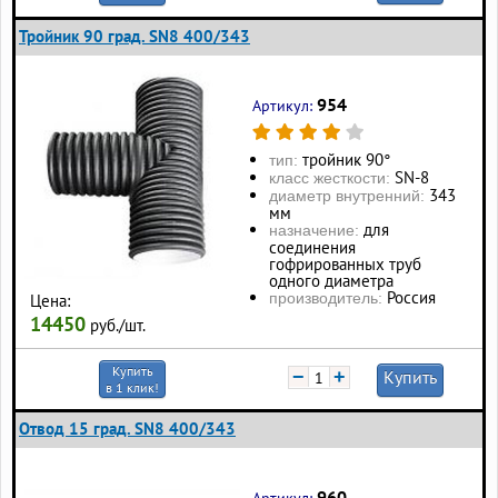
Тройник 90 град. SN8 400/343
954
Артикул:
тройник 90°
тип:
SN-8
класс жесткости:
343
диаметр внутренний:
мм
для
назначение:
соединения
гофрированных труб
одного диаметра
Россия
производитель:
Цена:
14450
руб./шт.
Купить
−
+
Купить
в 1 клик!
Отвод 15 град. SN8 400/343
960