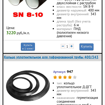
двухслойная с раструбом
SN 8-9
класс жесткости:
400 мм
диаметр наружный:
343
диаметр внутренний:
мм
длина труб (без учета
6 м
раструба):
Цена:
ПНД
материал:
3220
(полиэтилен низкого
руб./м.п.
давления)
Купить
−
+
Купить
в 1 клик!
Кольцо уплотнительное для гофрированной трубы 400/343
947
Артикул:
кольцо
тип:
уплотнительное Д-ДГТ
343
диаметр внутренний:
мм
герметизация
назначение:
соединения
гофрированных труб с