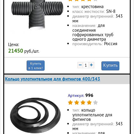
крестовина
тип:
SN-8
класс жесткости:
343
диаметр внутренний:
мм
для
назначение:
соединения
гофрированных труб
одного диаметра
Россия
производитель:
Цена:
21450
руб./шт.
Купить
−
+
Купить
в 1 клик!
Кольцо уплотнительное для фитингов 400/343
996
Артикул:
кольцо
тип:
уплотнительное для
фитингов
343
диаметр внутренний:
мм
для
назначение: