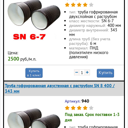
труба гофрированная
тип:
двухслойная с раструбом
SN 6-7
класс жесткости:
400 мм
диаметр наружный:
343
диаметр внутренний:
мм
длина труб (без учета
6 м
раструба):
ПНД
материал:
(полиэтилен низкого
Цена:
давления)
2500
руб./м.п.
Купить
−
+
Купить
в 1 клик!
Труба гофрированная двустенная с раструбом SN 8 400 /
343 мм
940
Артикул:
Под заказ. Срок поставки 1-3
дня
труба гофрированная
тип: