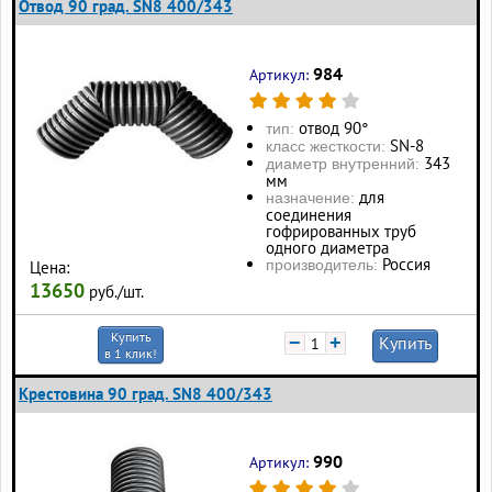
Отвод 90 град. SN8 400/343
984
Артикул:
отвод 90°
тип:
SN-8
класс жесткости:
343
диаметр внутренний:
мм
для
назначение:
соединения
гофрированных труб
одного диаметра
Россия
производитель:
Цена:
13650
руб./шт.
Купить
−
+
Купить
в 1 клик!
Крестовина 90 град. SN8 400/343
990
Артикул: