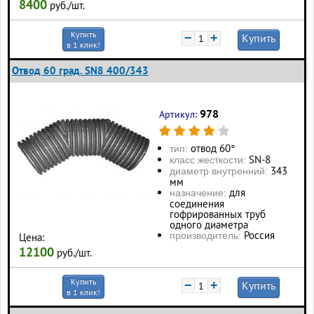
8400
руб./шт.
Купить
−
+
Купить
в 1 клик!
Отвод 60 град. SN8 400/343
978
Артикул:
отвод 60°
тип:
SN-8
класс жесткости:
343
диаметр внутренний:
мм
для
назначение:
соединения
гофрированных труб
одного диаметра
Россия
производитель:
Цена:
12100
руб./шт.
Купить
−
+
Купить
в 1 клик!