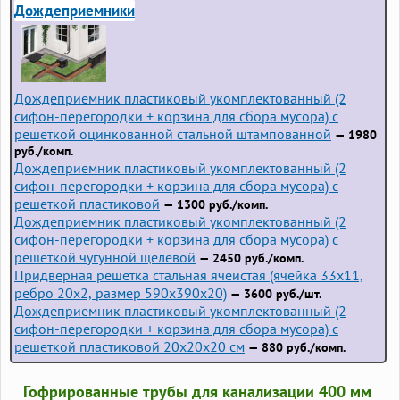
Дождеприемники
Дождеприемник пластиковый укомплектованный (2
сифон-перегородки + корзина для сбора мусора) с
решеткой оцинкованной стальной штампованной
— 1980
руб./комп.
Дождеприемник пластиковый укомплектованный (2
сифон-перегородки + корзина для сбора мусора) с
решеткой пластиковой
— 1300 руб./комп.
Дождеприемник пластиковый укомплектованный (2
сифон-перегородки + корзина для сбора мусора) с
решеткой чугунной щелевой
— 2450 руб./комп.
Придверная решетка стальная ячеистая (ячейка 33x11,
ребро 20x2, размер 590x390x20)
— 3600 руб./шт.
Дождеприемник пластиковый укомплектованный (2
сифон-перегородки + корзина для сбора мусора) с
решеткой пластиковой 20х20х20 см
— 880 руб./комп.
Гофрированные трубы для канализации 400 мм