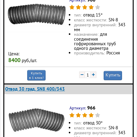
Артикул:
отвод 15°
тип:
SN-8
класс жесткости:
343
диаметр внутренний:
мм
для
назначение:
соединения
гофрированных труб
одного диаметра
Россия
производитель:
Цена:
8400
руб./шт.
Купить
−
+
Купить
в 1 клик!
Отвод 30 град. SN8 400/343
966
Артикул:
отвод 30°
тип:
SN-8
класс жесткости:
343
диаметр внутренний: