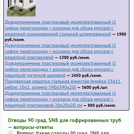
Дождеприемник пластиковый укомплектованный (2
сифон-перегородки + корзина для сбора мусора) с
решеткой оцинкованной стальной штампованной
— 1980
руб./комп.
Дождеприемник пластиковый укомплектованный (2
сифон-перегородки + корзина для сбора мусора) с
решеткой пластиковой
— 1300 руб./комп.
Дождеприемник пластиковый укомплектованный (2
сифон-перегородки + корзина для сбора мусора) с
решеткой чугунной щелевой
— 2450 руб./комп.
Придверная решетка стальная ячеистая (ячейка 33x11,
ребро 20x2, размер 590x390x20)
— 3600 руб./шт.
Дождеприемник пластиковый укомплектованный (2
сифон-перегородки + корзина для сбора мусора) с
решеткой пластиковой 20х20х20 см
— 880 руб./комп.
Отводы 90 град. SN8 для гофрированных труб
— вопросы-ответы
Вопрос:
Какие отводы 90 град. SN8 для