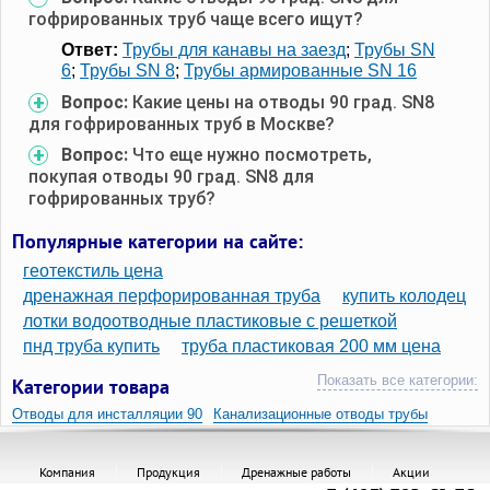
гофрированных труб чаще всего ищут?
Ответ:
Трубы для канавы на заезд
;
Трубы SN
6
;
Трубы SN 8
;
Трубы армированные SN 16
Вопрос:
Какие цены на отводы 90 град. SN8
для гофрированных труб в Москве?
Вопрос:
Что еще нужно посмотреть,
покупая отводы 90 град. SN8 для
гофрированных труб?
Популярные категории на сайте:
геотекстиль цена
дренажная перфорированная труба
купить колодец
лотки водоотводные пластиковые с решеткой
пнд труба купить
труба пластиковая 200 мм цена
Показать все категории:
Категории товара
Отводы для инсталляции 90
Канализационные отводы трубы
Компания
Продукция
Дренажные работы
Акции