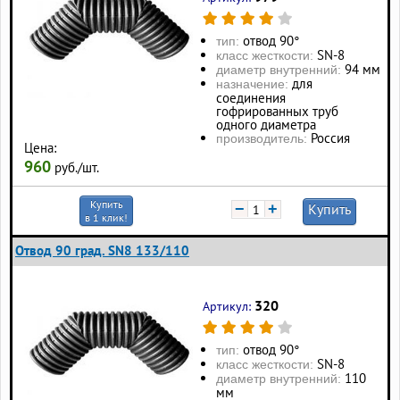
отвод 90°
тип:
SN-8
класс жесткости:
94 мм
диаметр внутренний:
для
назначение:
соединения
гофрированных труб
одного диаметра
Россия
производитель:
Цена:
960
руб./шт.
Купить
−
+
Купить
в 1 клик!
Отвод 90 град. SN8 133/110
320
Артикул:
отвод 90°
тип:
SN-8
класс жесткости:
110
диаметр внутренний:
мм