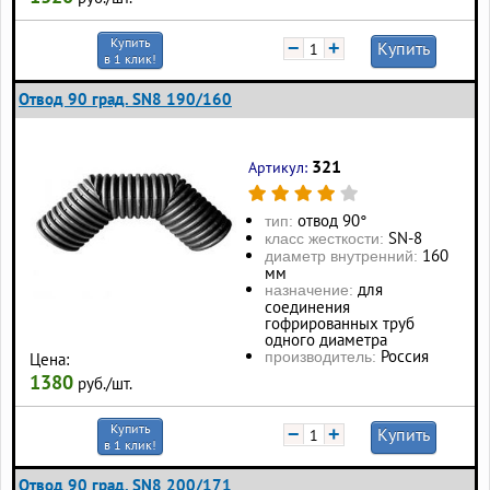
Купить
−
+
Купить
в 1 клик!
Отвод 90 град. SN8 190/160
321
Артикул:
отвод 90°
тип:
SN-8
класс жесткости:
160
диаметр внутренний:
мм
для
назначение:
соединения
гофрированных труб
одного диаметра
Россия
производитель:
Цена:
1380
руб./шт.
Купить
−
+
Купить
в 1 клик!
Отвод 90 град. SN8 200/171