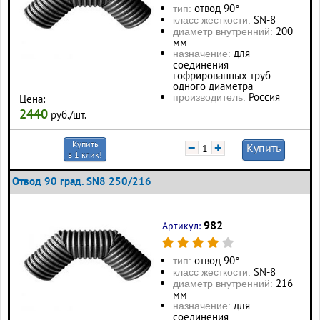
отвод 90°
тип:
SN-8
класс жесткости:
200
диаметр внутренний:
мм
для
назначение:
соединения
гофрированных труб
одного диаметра
Россия
производитель:
Цена:
2440
руб./шт.
Купить
−
+
Купить
в 1 клик!
Отвод 90 град. SN8 250/216
982
Артикул:
отвод 90°
тип:
SN-8
класс жесткости:
216
диаметр внутренний:
мм
для
назначение:
соединения