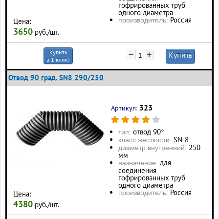
гофрированных труб
одного диаметра
Россия
производитель:
Цена:
3650
руб./шт.
Купить
−
+
Купить
в 1 клик!
Отвод 90 град. SN8 290/250
323
Артикул:
отвод 90°
тип:
SN-8
класс жесткости:
250
диаметр внутренний:
мм
для
назначение:
соединения
гофрированных труб
одного диаметра
Россия
производитель:
Цена:
4380
руб./шт.