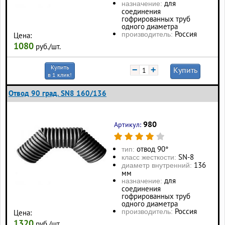
для
назначение:
соединения
гофрированных труб
одного диаметра
Россия
производитель:
Цена:
1080
руб./шт.
Купить
−
+
Купить
в 1 клик!
Отвод 90 град. SN8 160/136
980
Артикул:
отвод 90°
тип:
SN-8
класс жесткости:
136
диаметр внутренний:
мм
для
назначение:
соединения
гофрированных труб
одного диаметра
Россия
производитель:
Цена:
1320
руб./шт.