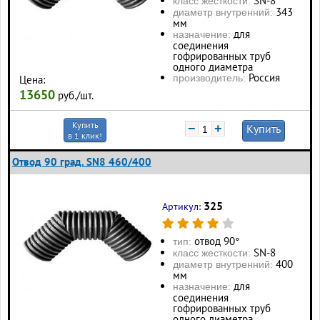
SN-8
класс жесткости:
343
диаметр внутренний:
мм
для
назначение:
соединения
гофрированных труб
одного диаметра
Россия
производитель:
Цена:
13650
руб./шт.
Купить
−
+
Купить
в 1 клик!
Отвод 90 град. SN8 460/400
325
Артикул:
отвод 90°
тип:
SN-8
класс жесткости:
400
диаметр внутренний:
мм
для
назначение:
соединения
гофрированных труб
одного диаметра