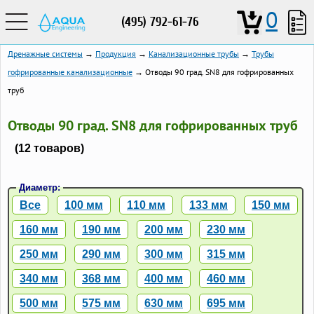
0
(495) 792-61-76
Дренажные системы
→
Продукция
→
Канализационные трубы
→
Трубы
гофрированные канализационные
→ Отводы 90 град. SN8 для гофрированных
труб
Отводы 90 град. SN8 для гофрированных труб
(12 товаров)
Диаметр:
Все
100 мм
110 мм
133 мм
150 мм
160 мм
190 мм
200 мм
230 мм
250 мм
290 мм
300 мм
315 мм
340 мм
368 мм
400 мм
460 мм
500 мм
575 мм
630 мм
695 мм