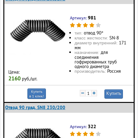
981
Артикул:
отвод 90°
тип:
SN-8
класс жесткости:
171
диаметр внутренний:
мм
для
назначение:
соединения
гофрированных труб
одного диаметра
Россия
производитель:
Цена:
2160
руб./шт.
Купить
−
+
Купить
в 1 клик!
Отвод 90 град. SN8 230/200
322
Артикул: