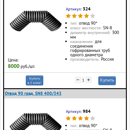
324
Артикул:
отвод 90°
тип:
SN-8
класс жесткости:
300
диаметр внутренний:
мм
для
назначение:
соединения
гофрированных труб
одного диаметра
Россия
производитель:
Цена:
8000
руб./шт.
Купить
−
+
Купить
в 1 клик!
Отвод 90 град. SN8 400/343
984
Артикул:
отвод 90°
тип: