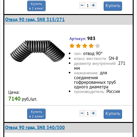
Купить
−
+
Купить
в 1 клик!
Отвод 90 град. SN8 315/271
983
Артикул:
отвод 90°
тип:
SN-8
класс жесткости:
271
диаметр внутренний:
мм
для
назначение:
соединения
гофрированных труб
одного диаметра
Россия
производитель:
Цена:
7140
руб./шт.
Купить
−
+
Купить
в 1 клик!
Отвод 90 град. SN8 340/300