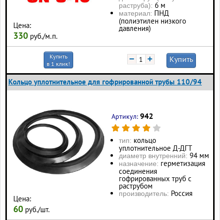
6 м
раструба):
ПНД
материал:
(полиэтилен низкого
Цена:
давления)
330
руб./м.п.
Купить
−
+
Купить
в 1 клик!
Кольцо уплотнительное для гофрированной трубы 110/94
942
Артикул:
кольцо
тип:
уплотнительное Д-ДГТ
94 мм
диаметр внутренний:
герметизация
назначение:
соединения
гофрированных труб с
раструбом
Россия
производитель:
Цена:
60
руб./шт.