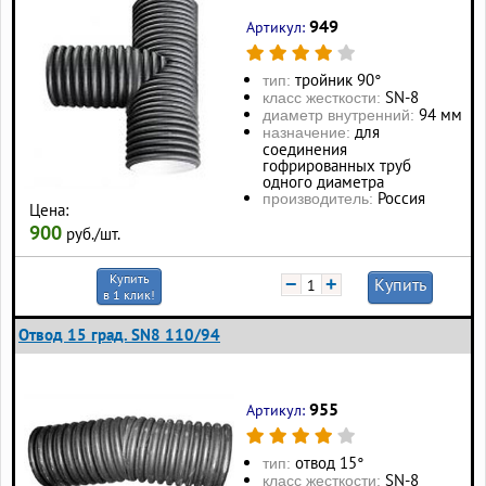
949
Артикул:
тройник 90°
тип:
SN-8
класс жесткости:
94 мм
диаметр внутренний:
для
назначение:
соединения
гофрированных труб
одного диаметра
Россия
производитель:
Цена:
900
руб./шт.
Купить
−
+
Купить
в 1 клик!
Отвод 15 град. SN8 110/94
955
Артикул:
отвод 15°
тип:
SN-8
класс жесткости: