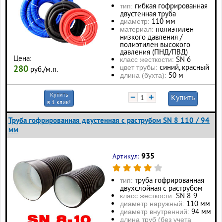
гибкая гофрированная
тип:
двустенная труба
110 мм
диаметр:
полиэтилен
материал:
низкого давления /
полиэтилен высокого
давления (ПНД/ПВД)
Цена:
SN 6
класс жесткости:
синий, красный
280
цвет трубы:
руб./м.п.
50 м
длина (бухта):
Купить
−
+
Купить
в 1 клик!
Труба гофрированная двустенная с раструбом SN 8 110 / 94
мм
935
Артикул:
труба гофрированная
тип:
двухслойная с раструбом
SN 8-9
класс жесткости:
110 мм
диаметр наружный:
94 мм
диаметр внутренний:
длина труб (без учета