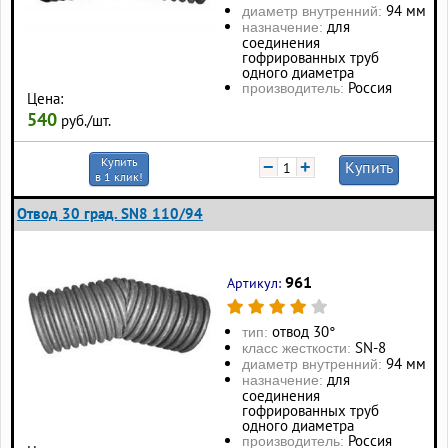
94 мм
диаметр внутренний:
для
назначение:
соединения
гофрированных труб
одного диаметра
Россия
производитель:
Цена:
540
руб./шт.
Купить
−
+
Купить
в 1 клик!
Отвод 30 град. SN8 110/94
961
Артикул:
отвод 30°
тип:
SN-8
класс жесткости:
94 мм
диаметр внутренний:
для
назначение:
соединения
гофрированных труб
одного диаметра
Россия
производитель: