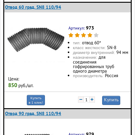
Отвод 60 град. SN8 110/94
973
Артикул:
отвод 60°
тип:
SN-8
класс жесткости:
94 мм
диаметр внутренний:
для
назначение:
соединения
гофрированных труб
одного диаметра
Россия
производитель:
Цена:
850
руб./шт.
Купить
−
+
Купить
в 1 клик!
Отвод 90 град. SN8 110/94
979
Артикул: