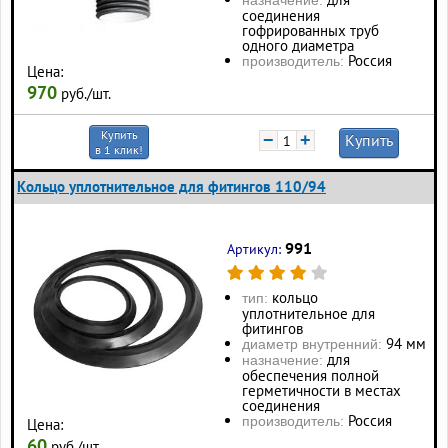
соединения
гофрированных труб
одного диаметра
Россия
производитель:
Цена:
970
руб./шт.
Купить
−
+
Купить
в 1 клик!
Кольцо уплотнительное для фитингов 110/94
991
Артикул:
кольцо
тип:
уплотнительное для
фитингов
94 мм
диаметр внутренний:
для
назначение:
обеспечения полной
герметичности в местах
соединения
Россия
производитель:
Цена:
60
руб./шт.