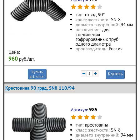
отвод 90°
тип:
SN-8
класс жесткости:
94 мм
диаметр внутренний:
для
назначение:
соединения
гофрированных труб
одного диаметра
Россия
производитель:
Цена:
960
руб./шт.
Купить
−
+
Купить
в 1 клик!
Крестовина 90 град. SN8 110/94
985
Артикул:
крестовина
тип:
SN-8
класс жесткости:
94 мм
диаметр внутренний:
для
назначение: