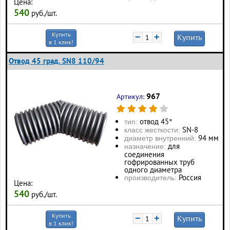
Цена:
540
руб./шт.
Купить
−
+
Купить
в 1 клик!
Отвод 45 град. SN8 110/94
967
Артикул:
отвод 45°
тип:
SN-8
класс жесткости:
94 мм
диаметр внутренний:
для
назначение:
соединения
гофрированных труб
одного диаметра
Россия
производитель:
Цена:
540
руб./шт.
Купить
−
+
Купить
в 1 клик!