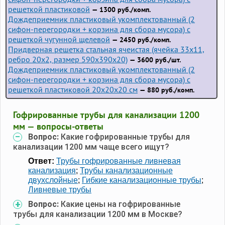
решеткой пластиковой
— 1300 руб./комп.
Дождеприемник пластиковый укомплектованный (2
сифон-перегородки + корзина для сбора мусора) с
решеткой чугунной щелевой
— 2450 руб./комп.
Придверная решетка стальная ячеистая (ячейка 33x11,
ребро 20x2, размер 590x390x20)
— 3600 руб./шт.
Дождеприемник пластиковый укомплектованный (2
сифон-перегородки + корзина для сбора мусора) с
решеткой пластиковой 20х20х20 см
— 880 руб./комп.
Гофрированные трубы для канализации 1200
мм — вопросы-ответы
Вопрос:
Какие гофрированные трубы для
канализации 1200 мм чаще всего ищут?
Ответ:
Трубы гофрированные ливневая
канализация
;
Трубы канализационные
двухслойные
;
Гибкие канализационные трубы
;
Ливневые трубы
Вопрос:
Какие цены на гофрированные
трубы для канализации 1200 мм в Москве?