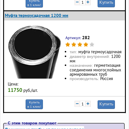
Купить
−
+
Купить
в 1 клик!
Муфта термоусадочная 1200 мм
282
Артикул:
муфта термоусадочная
тип:
1200
диаметр внутренний:
мм
герметизация
назначение:
соединения многослойных
армированных труб
Россия
производитель:
Цена:
11750
руб./шт.
Купить
−
+
Купить
в 1 клик!
С этим товаром покупают