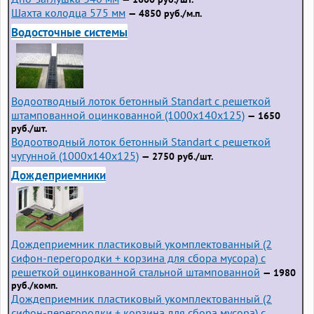
Шахта колодца 575 мм
— 4850 руб./м.п.
Водосточные системы
Водоотводный лоток бетонный Standart с решеткой
штампованной оцинкованной (1000x140x125)
— 1650
руб./шт.
Водоотводный лоток бетонный Standart с решеткой
чугунной (1000x140x125)
— 2750 руб./шт.
Дождеприемники
Дождеприемник пластиковый укомплектованный (2
сифон-перегородки + корзина для сбора мусора) с
решеткой оцинкованной стальной штампованной
— 1980
руб./комп.
Дождеприемник пластиковый укомплектованный (2
сифон-перегородки + корзина для сбора мусора) с