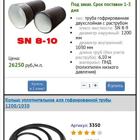
Под заказ. Срок поставки 1-3
дня
труба гофрированная
тип:
двухслойная с раструбом
SN 8-9
класс жесткости:
1200
диаметр наружный:
мм
диаметр внутренний:
1030 мм
длина труб (без учета
6,10 м
раструба):
Цена:
ПНД
материал:
26250
руб./м.п.
(полиэтилен низкого
давления)
Купить
−
+
Купить
в 1 клик!
Кольцо уплотнительное для гофрированной трубы
1200/1030
3350
Артикул: