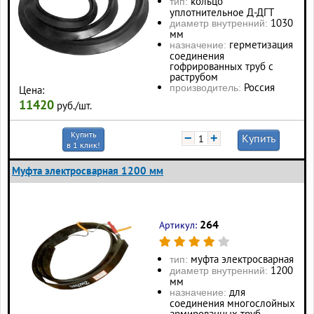
кольцо
тип:
уплотнительное Д-ДГТ
1030
диаметр внутренний:
мм
герметизация
назначение:
соединения
гофрированных труб с
раструбом
Россия
производитель:
Цена:
11420
руб./шт.
Купить
−
+
Купить
в 1 клик!
Муфта электросварная 1200 мм
264
Артикул:
муфта электросварная
тип:
1200
диаметр внутренний:
мм
для
назначение:
соединения многослойных
армированных труб