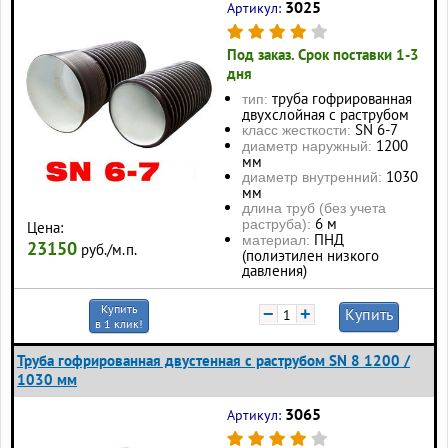
3025
Артикул:
Под заказ. Срок поставки 1-3
дня
труба гофрированная
тип:
двухслойная с раструбом
SN 6-7
класс жесткости:
1200
диаметр наружный:
мм
1030
диаметр внутренний:
мм
длина труб (без учета
6 м
раструба):
Цена:
ПНД
материал:
23150
руб./м.п.
(полиэтилен низкого
давления)
Купить
−
+
Купить
в 1 клик!
Труба гофрированная двустенная с раструбом SN 8 1200 /
1030 мм
3065
Артикул: