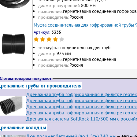
800 мм
диаметр внутренний:
герметизация соединения гофриров
назначение:
Россия
производитель:
Муфта соединительная для гофрированной трубы 
Артикул:
3335
муфта соединительная для труб
тип:
923 мм
диаметр:
герметизация соединения
назначение:
Россия
производитель:
С этим товаром покупают
ренажные трубы от производителя
Дренажная труба гофрированная в фильтре геотек
Дренажная труба гофрированная в фильтре геотек
Дренажная труба гофрированная в фильтре геотек
Дренажная труба гофрированная в фильтре геотек
Дренажная система SoftRock 110/300 мм с росси
Дренажные колодцы
Люк полимербетонный (до 1,5тн) 340 мм
— 650 руб.