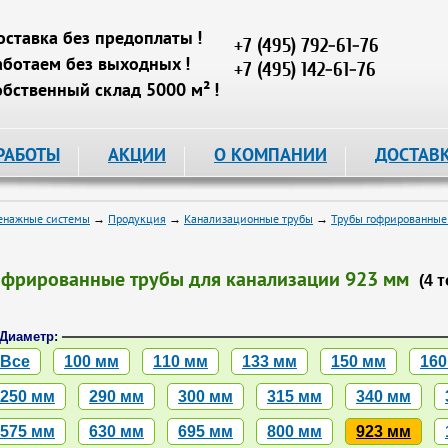
оставка без предоплаты !
+7 (495) 792-61-76
аботаем без выходных !
+7 (495) 142-61-76
обственный склад 5000 м² !
РАБОТЫ
АКЦИИ
О КОМПАНИИ
ДОСТАВ
енажные системы
→
Продукция
→
Канализационные трубы
→
Трубы гофрированные
офрированные трубы для канализации 923 мм
(4 
Диаметр:
Все
100 мм
110 мм
133 мм
150 мм
160
250 мм
290 мм
300 мм
315 мм
340 мм
575 мм
630 мм
695 мм
800 мм
923 мм