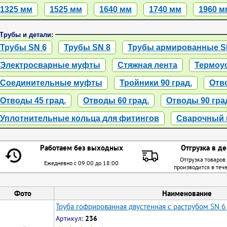
1325 мм
1525 мм
1640 мм
1740 мм
1960 м
Трубы и детали:
Трубы SN 6
Трубы SN 8
Трубы армированные S
Электросварные муфты
Стяжная лента
Термоу
Соединительные муфты
Тройники 90 град.
Отво
Отводы 45 град.
Отводы 60 град.
Отводы 90 гра
Уплотнительные кольца для фитингов
Сварочный 
Работаем без выходных
Отгрузка в де
Отгрузка товаров
Ежедневно с 09:00 до 18:00
производится в теч
Фото
Наименование
Труба гофрированная двустенная с раструбом SN 6
Артикул:
236