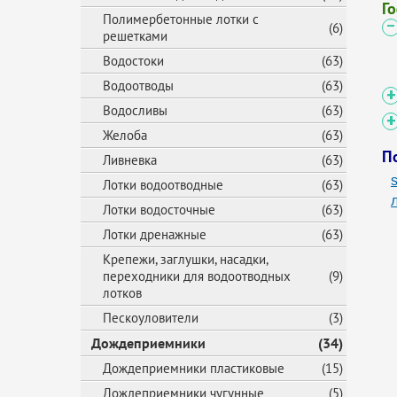
Г
Полимербетонные лотки с
(6)
решетками
Водостоки
(63)
Водоотводы
(63)
Водосливы
(63)
Желоба
(63)
П
Ливневка
(63)
s
Лотки водоотводные
(63)
Лотки водосточные
(63)
Лотки дренажные
(63)
Крепежи, заглушки, насадки,
переходники для водоотводных
(9)
лотков
Пескоуловители
(3)
Дождеприемники
(34)
Дождеприемники пластиковые
(15)
Дождеприемники чугунные
(5)