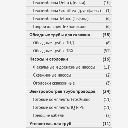
Геомембрана Delta (Дельта)
(10)
Геомембрана Gruntflex (Грунтфлекс)
(1)
Геомембрана Tefond (Тефонд)
(6)
Гидроизоляция Технониколь
(6)
Обсадные трубы для скважин
(58)
Обсадные трубы ПНД
(6)
Обсадные трубы ПВХ
(52)
Насосы и оголовки
(16)
Фекальные и дренажные насосы
(11)
Скважинные насосы
(2)
Оголовки скважинные
(3)
Электрообогрев трубопроводов
(24)
Готовые комплекты FrostGuard
(11)
Готовые комплекты IQ PIPE
(11)
Греющие кабели
(2)
Утеплитель для труб
(11)