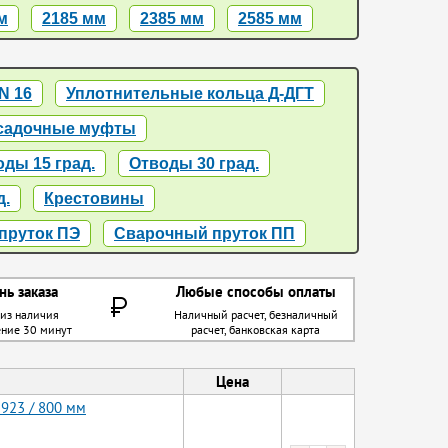
м
2185 мм
2385 мм
2585 мм
N 16
Уплотнительные кольца Д-ДГТ
садочные муфты
ды 15 град.
Отводы 30 град.
д.
Крестовины
пруток ПЭ
Сварочный пруток ПП
нь заказа
Любые способы оплаты
 из наличия
Наличный расчет, безналичный
ение 30 минут
расчет, банковская карта
Цена
 923 / 800 мм