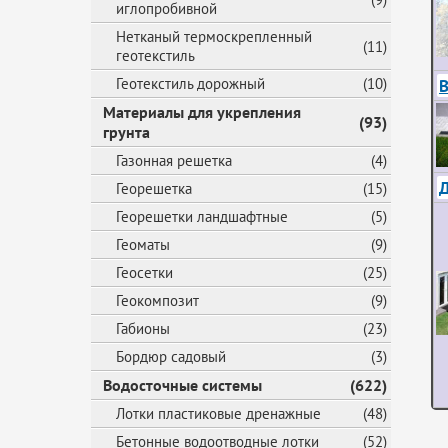
иглопробивной
Нетканый термоскрепленный
(11)
геотекстиль
Геотекстиль дорожный
(10)
В
Материалы для укрепления
(93)
грунта
Газонная решетка
(4)
Георешетка
(15)
Георешетки ландшафтные
(5)
Геоматы
(9)
Геосетки
(25)
Геокомпозит
(9)
Габионы
(23)
Бордюр садовый
(3)
Водосточные системы
(622)
Лотки пластиковые дренажные
(48)
Бетонные водоотводные лотки
(52)