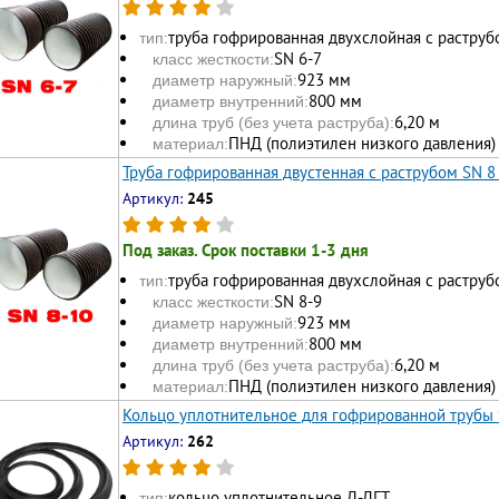
труба гофрированная двухслойная с раструб
тип:
SN 6-7
класс жесткости:
923 мм
диаметр наружный:
800 мм
диаметр внутренний:
6,20 м
длина труб (без учета раструба):
ПНД (полиэтилен низкого давления)
материал:
Труба гофрированная двустенная с раструбом SN 8
Артикул:
245
Под заказ. Срок поставки 1-3 дня
труба гофрированная двухслойная с раструб
тип:
SN 8-9
класс жесткости:
923 мм
диаметр наружный:
800 мм
диаметр внутренний:
6,20 м
длина труб (без учета раструба):
ПНД (полиэтилен низкого давления)
материал:
Кольцо уплотнительное для гофрированной трубы
Артикул:
262
кольцо уплотнительное Д-ДГТ
тип: