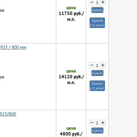
−
+
цена
ом
Купить
11750
руб./
м.п.
Купить
в 1 клик!
 923 / 800 мм
−
+
цена
Купить
14120
руб./
ом
м.п.
Купить
в 1 клик!
 923/800
−
+
цена
Купить
4800
руб./