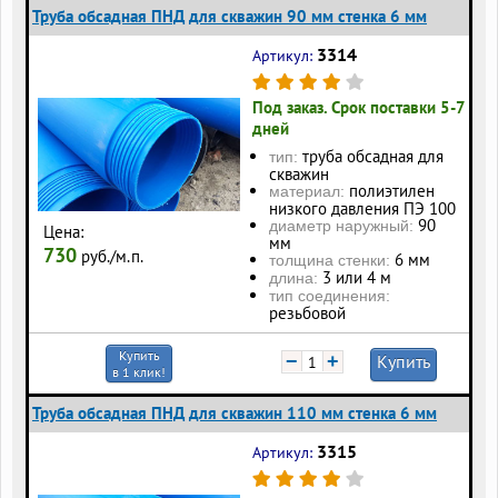
Труба обсадная ПНД для скважин 90 мм стенка 6 мм
3314
Артикул:
Под заказ. Срок поставки 5-7
дней
труба обсадная для
тип:
скважин
полиэтилен
материал:
низкого давления ПЭ 100
90
диаметр наружный:
Цена:
мм
730
руб./м.п.
6 мм
толщина стенки:
3 или 4 м
длина:
тип соединения:
резьбовой
Купить
−
+
Купить
в 1 клик!
Труба обсадная ПНД для скважин 110 мм стенка 6 мм
3315
Артикул: