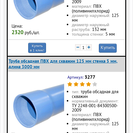
2009
ПВХ
материал:
(поливинилхлорид)
125
диаметр наружный:
мм
диаметр наружный
Цена:
132 мм
раструба:
2320
руб./шт.
5 мм
толщина стенки:
Купить
−
+
Купить
в 1 клик!
Труба обсадная ПВХ для скважин 125 мм стенка 5 мм,
длина 3000 мм
3277
Артикул:
труба обсадная для
тип:
скважин
нормативный документ:
ТУ 2248-001-84300500-
2009
ПВХ
материал:
(поливинилхлорид)
125
диаметр наружный:
мм
диаметр наружный