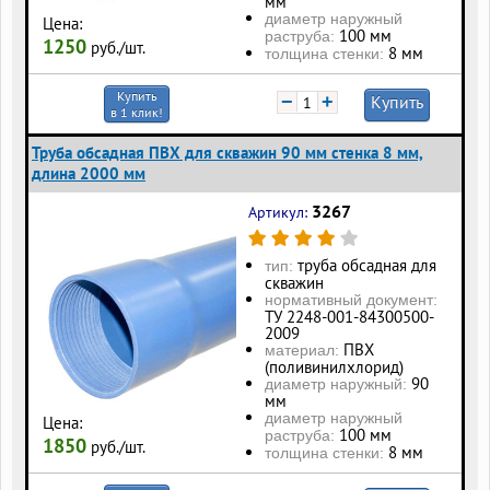
мм
диаметр наружный
Цена:
100 мм
раструба:
1250
руб./шт.
8 мм
толщина стенки:
Купить
−
+
Купить
в 1 клик!
Труба обсадная ПВХ для скважин 90 мм стенка 8 мм,
длина 2000 мм
3267
Артикул:
труба обсадная для
тип:
скважин
нормативный документ:
ТУ 2248-001-84300500-
2009
ПВХ
материал:
(поливинилхлорид)
90
диаметр наружный:
мм
диаметр наружный
Цена:
100 мм
раструба:
1850
руб./шт.
8 мм
толщина стенки: