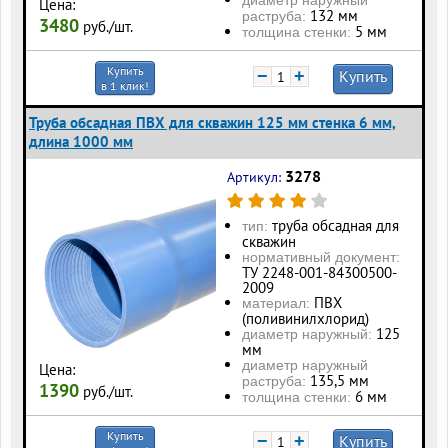
Цена:
132 мм
раструба:
3480
руб./шт.
5 мм
толщина стенки:
Купить
−
+
Купить
в 1 клик!
Труба обсадная ПВХ для скважин 125 мм стенка 6 мм,
длина 1000 мм
3278
Артикул:
труба обсадная для
тип:
скважин
нормативный документ:
ТУ 2248-001-84300500-
2009
ПВХ
материал:
(поливинилхлорид)
125
диаметр наружный:
мм
диаметр наружный
Цена:
135,5 мм
раструба:
1390
руб./шт.
6 мм
толщина стенки:
Купить
−
+
Купить