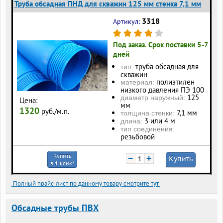
Труба обсадная ПНД для скважин 125 мм стенка 7,1 мм
3318
Артикул:
Под заказ. Срок поставки 5-7
дней
труба обсадная для
тип:
скважин
полиэтилен
материал:
низкого давления ПЭ 100
125
диаметр наружный:
Цена:
мм
1320
руб./м.п.
7,1 мм
толщина стенки:
3 или 4 м
длина:
тип соединения:
резьбовой
Купить
−
+
Купить
в 1 клик!
Полный прайс-лист по данному товару смотрите тут
Обсадные трубы ПВХ