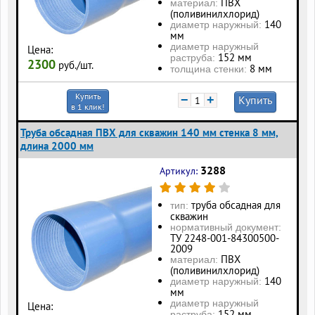
ПВХ
материал:
(поливинилхлорид)
140
диаметр наружный:
мм
диаметр наружный
Цена:
152 мм
раструба:
2300
руб./шт.
8 мм
толщина стенки:
Купить
−
+
Купить
в 1 клик!
Труба обсадная ПВХ для скважин 140 мм стенка 8 мм,
длина 2000 мм
3288
Артикул:
труба обсадная для
тип:
скважин
нормативный документ:
ТУ 2248-001-84300500-
2009
ПВХ
материал:
(поливинилхлорид)
140
диаметр наружный:
мм
диаметр наружный
Цена:
152 мм
раструба: