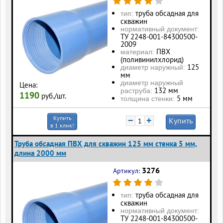
труба обсадная для
тип:
скважин
нормативный документ:
ТУ 2248-001-84300500-
2009
ПВХ
материал:
(поливинилхлорид)
125
диаметр наружный:
мм
диаметр наружный
Цена:
132 мм
раструба:
1190
руб./шт.
5 мм
толщина стенки:
Купить
−
+
Купить
в 1 клик!
Труба обсадная ПВХ для скважин 125 мм стенка 5 мм,
длина 2000 мм
3276
Артикул:
труба обсадная для
тип:
скважин
нормативный документ:
ТУ 2248-001-84300500-