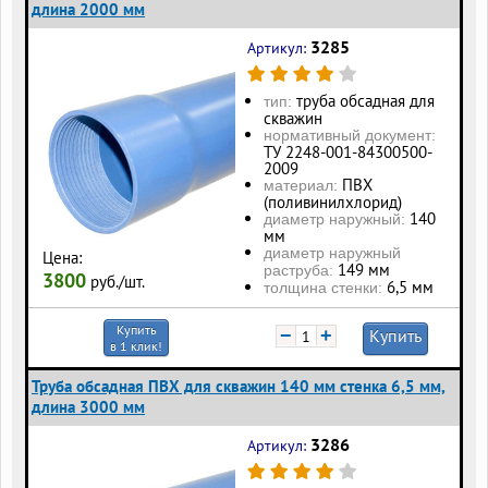
длина 2000 мм
3285
Артикул:
труба обсадная для
тип:
скважин
нормативный документ:
ТУ 2248-001-84300500-
2009
ПВХ
материал:
(поливинилхлорид)
140
диаметр наружный:
мм
диаметр наружный
Цена:
149 мм
раструба:
3800
руб./шт.
6,5 мм
толщина стенки:
Купить
−
+
Купить
в 1 клик!
Труба обсадная ПВХ для скважин 140 мм стенка 6,5 мм,
длина 3000 мм
3286
Артикул: