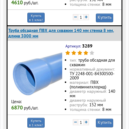
4610
руб./шт.
8 мм
толщина стенки:
Купить
−
+
Купить
в 1 клик!
Труба обсадная ПВХ для скважин 140 мм стенка 8 мм,
длина 3000 мм
3289
Артикул:
труба обсадная для
тип:
скважин
нормативный документ:
ТУ 2248-001-84300500-
2009
ПВХ
материал:
(поливинилхлорид)
140
диаметр наружный:
мм
диаметр наружный
Цена:
152 мм
раструба:
6870
руб./шт.
8 мм
толщина стенки:
Купить
−
+
Купить
в 1 клик!