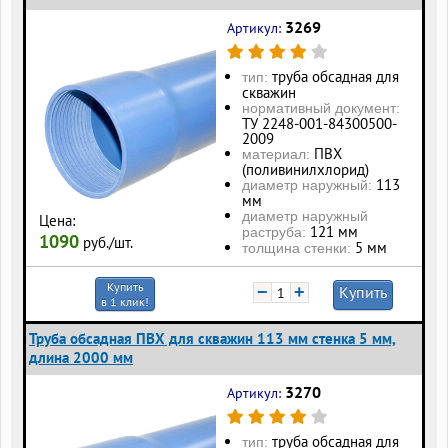
3269
Артикул:
труба обсадная для
тип:
скважин
нормативный документ:
ТУ 2248-001-84300500-
2009
ПВХ
материал:
(поливинилхлорид)
113
диаметр наружный:
мм
диаметр наружный
Цена:
121 мм
раструба:
1090
руб./шт.
5 мм
толщина стенки:
Купить
−
+
Купить
в 1 клик!
Труба обсадная ПВХ для скважин 113 мм стенка 5 мм,
длина 2000 мм
3270
Артикул:
труба обсадная для
тип: