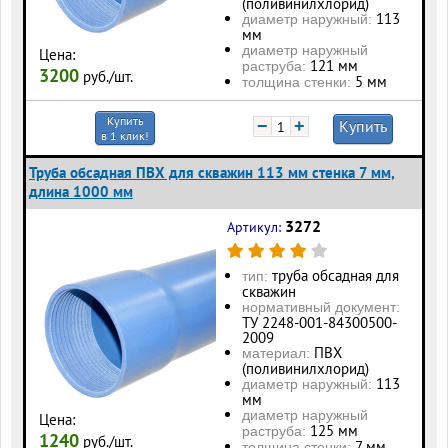
(поливинилхлорид)
113
диаметр наружный:
мм
диаметр наружный
Цена:
121 мм
раструба:
3200
руб./шт.
5 мм
толщина стенки:
Купить
−
+
Купить
в 1 клик!
Труба обсадная ПВХ для скважин 113 мм стенка 7 мм,
длина 1000 мм
3272
Артикул:
труба обсадная для
тип:
скважин
нормативный документ:
ТУ 2248-001-84300500-
2009
ПВХ
материал:
(поливинилхлорид)
113
диаметр наружный:
мм
диаметр наружный
Цена:
125 мм
раструба:
1240
руб./шт.
7 мм
толщина стенки: