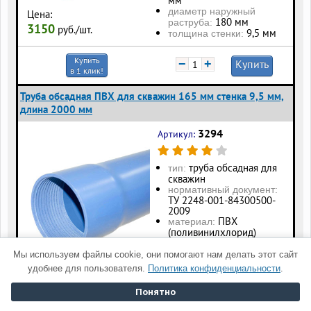
мм
диаметр наружный
Цена:
180 мм
раструба:
3150
руб./шт.
9,5 мм
толщина стенки:
Купить
−
+
Купить
в 1 клик!
Труба обсадная ПВХ для скважин 165 мм стенка 9,5 мм,
длина 2000 мм
3294
Артикул:
труба обсадная для
тип:
скважин
нормативный документ:
ТУ 2248-001-84300500-
2009
ПВХ
материал:
(поливинилхлорид)
165
диаметр наружный:
мм
Мы используем файлы cookie, они помогают нам делать этот сайт
диаметр наружный
Цена:
удобнее для пользователя.
Политика конфиденциальности
.
180 мм
раструба:
6290
руб./шт.
9,5 мм
толщина стенки:
Понятно