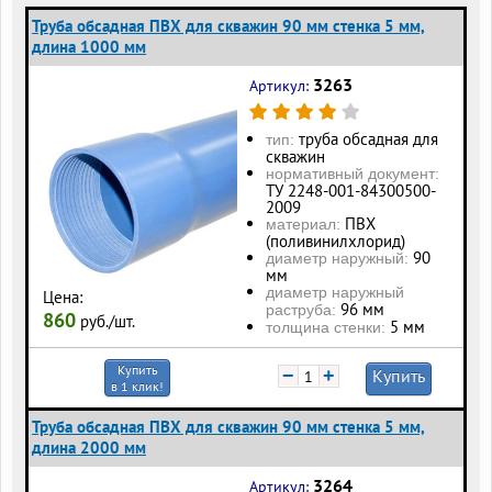
Труба обсадная ПВХ для скважин 90 мм стенка 5 мм,
длина 1000 мм
3263
Артикул:
труба обсадная для
тип:
скважин
нормативный документ:
ТУ 2248-001-84300500-
2009
ПВХ
материал:
(поливинилхлорид)
90
диаметр наружный:
мм
диаметр наружный
Цена:
96 мм
раструба:
860
руб./шт.
5 мм
толщина стенки:
Купить
−
+
Купить
в 1 клик!
Труба обсадная ПВХ для скважин 90 мм стенка 5 мм,
длина 2000 мм
3264
Артикул: