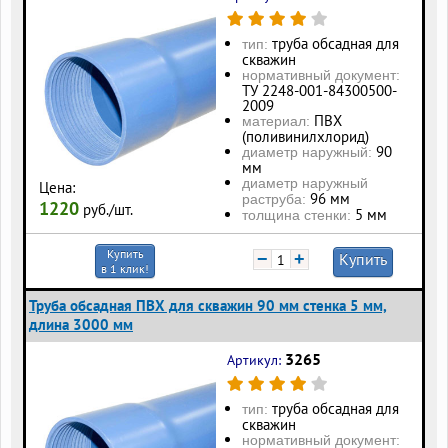
труба обсадная для
тип:
скважин
нормативный документ:
ТУ 2248-001-84300500-
2009
ПВХ
материал:
(поливинилхлорид)
90
диаметр наружный:
мм
диаметр наружный
Цена:
96 мм
раструба:
1220
руб./шт.
5 мм
толщина стенки:
Купить
−
+
Купить
в 1 клик!
Труба обсадная ПВХ для скважин 90 мм стенка 5 мм,
длина 3000 мм
3265
Артикул:
труба обсадная для
тип:
скважин
нормативный документ: