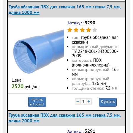
Труба обсадная ПВХ для скважин 165 мм стенка 7,5 мм,
длина 1000 мм
3290
Артикул:
труба обсадная для
тип:
скважин
нормативный документ:
ТУ 2248-001-84300500-
2009
ПВХ
материал:
(поливинилхлорид)
165
диаметр наружный:
мм
диаметр наружный
Цена:
176 мм
раструба:
2520
руб./шт.
7,5 мм
толщина стенки:
Купить
−
+
Купить
в 1 клик!
Труба обсадная ПВХ для скважин 165 мм стенка 7,5 мм,
длина 2000 мм
3291
Артикул: