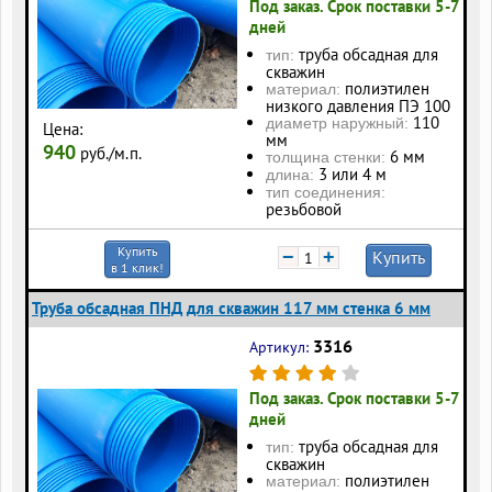
Под заказ. Срок поставки 5-7
дней
труба обсадная для
тип:
скважин
полиэтилен
материал:
низкого давления ПЭ 100
110
диаметр наружный:
Цена:
мм
940
руб./м.п.
6 мм
толщина стенки:
3 или 4 м
длина:
тип соединения:
резьбовой
Купить
−
+
Купить
в 1 клик!
Труба обсадная ПНД для скважин 117 мм стенка 6 мм
3316
Артикул:
Под заказ. Срок поставки 5-7
дней
труба обсадная для
тип:
скважин
полиэтилен
материал: