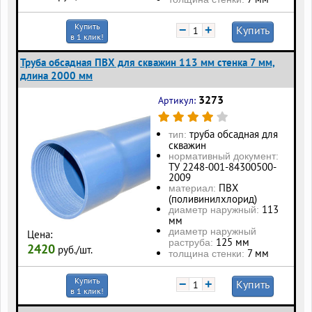
Купить
−
+
Купить
в 1 клик!
Труба обсадная ПВХ для скважин 113 мм стенка 7 мм,
длина 2000 мм
3273
Артикул:
труба обсадная для
тип:
скважин
нормативный документ:
ТУ 2248-001-84300500-
2009
ПВХ
материал:
(поливинилхлорид)
113
диаметр наружный:
мм
диаметр наружный
Цена:
125 мм
раструба:
2420
руб./шт.
7 мм
толщина стенки:
Купить
−
+
Купить
в 1 клик!