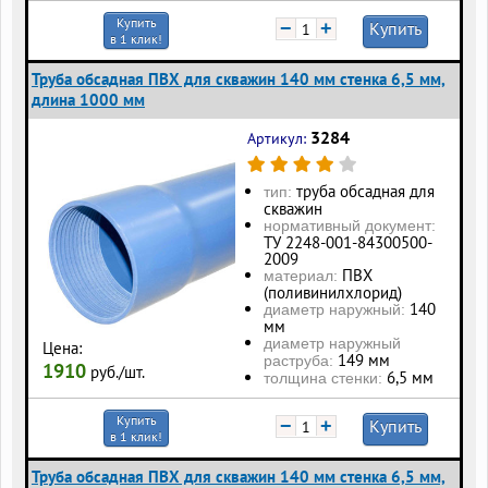
Купить
−
+
Купить
в 1 клик!
Труба обсадная ПВХ для скважин 140 мм стенка 6,5 мм,
длина 1000 мм
3284
Артикул:
труба обсадная для
тип:
скважин
нормативный документ:
ТУ 2248-001-84300500-
2009
ПВХ
материал:
(поливинилхлорид)
140
диаметр наружный:
мм
диаметр наружный
Цена:
149 мм
раструба:
1910
руб./шт.
6,5 мм
толщина стенки:
Купить
−
+
Купить
в 1 клик!
Труба обсадная ПВХ для скважин 140 мм стенка 6,5 мм,