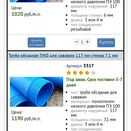
низкого давления ПЭ 100
117
диаметр наружный:
Цена:
мм
1020
руб./м.п.
6 мм
толщина стенки:
3 или 4 м
длина:
тип соединения:
резьбовой
Купить
−
+
Купить
в 1 клик!
Труба обсадная ПНД для скважин 117 мм стенка 7,1 мм
3317
Артикул:
Под заказ. Срок поставки 5-7
дней
труба обсадная для
тип:
скважин
полиэтилен
материал:
низкого давления ПЭ 100
117
диаметр наружный:
Цена:
мм
1190
руб./м.п.
7,1 мм
толщина стенки:
3 или 4 м
длина:
тип соединения: