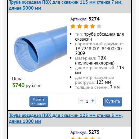
Труба обсадная ПВХ для скважин 113 мм стенка 7 мм,
длина 3000 мм
3274
Артикул:
труба обсадная для
тип:
скважин
нормативный документ:
ТУ 2248-001-84300500-
2009
ПВХ
материал:
(поливинилхлорид)
113
диаметр наружный:
мм
диаметр наружный
Цена:
125 мм
раструба:
3740
руб./шт.
7 мм
толщина стенки:
Купить
−
+
Купить
в 1 клик!
Труба обсадная ПВХ для скважин 125 мм стенка 5 мм,
длина 1000 мм
3275
Артикул: