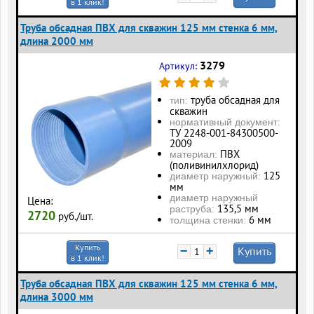
в 1 клик!
Труба обсадная ПВХ для скважин 125 мм стенка 6 мм,
длина 2000 мм
3279
Артикул:
труба обсадная для
тип:
скважин
нормативный документ:
ТУ 2248-001-84300500-
2009
ПВХ
материал:
(поливинилхлорид)
125
диаметр наружный:
мм
диаметр наружный
Цена:
135,5 мм
раструба:
2720
руб./шт.
6 мм
толщина стенки:
Купить
−
+
Купить
в 1 клик!
Труба обсадная ПВХ для скважин 125 мм стенка 6 мм,
длина 3000 мм