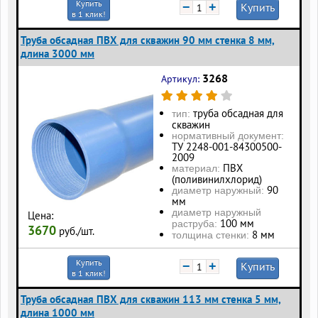
Купить
−
+
Купить
в 1 клик!
Труба обсадная ПВХ для скважин 90 мм стенка 8 мм,
длина 3000 мм
3268
Артикул:
труба обсадная для
тип:
скважин
нормативный документ:
ТУ 2248-001-84300500-
2009
ПВХ
материал:
(поливинилхлорид)
90
диаметр наружный:
мм
диаметр наружный
Цена:
100 мм
раструба:
3670
руб./шт.
8 мм
толщина стенки:
Купить
−
+
Купить
в 1 клик!
Труба обсадная ПВХ для скважин 113 мм стенка 5 мм,
длина 1000 мм