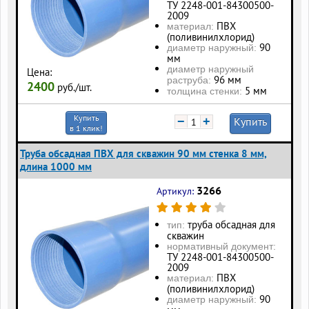
ТУ 2248-001-84300500-
2009
ПВХ
материал:
(поливинилхлорид)
90
диаметр наружный:
мм
диаметр наружный
Цена:
96 мм
раструба:
2400
руб./шт.
5 мм
толщина стенки:
Купить
−
+
Купить
в 1 клик!
Труба обсадная ПВХ для скважин 90 мм стенка 8 мм,
длина 1000 мм
3266
Артикул:
труба обсадная для
тип:
скважин
нормативный документ:
ТУ 2248-001-84300500-
2009
ПВХ
материал:
(поливинилхлорид)
90
диаметр наружный: