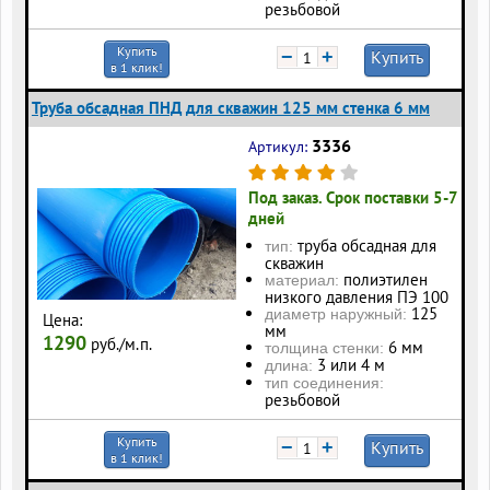
резьбовой
Купить
−
+
Купить
в 1 клик!
Труба обсадная ПНД для скважин 125 мм стенка 6 мм
3336
Артикул:
Под заказ. Срок поставки 5-7
дней
труба обсадная для
тип:
скважин
полиэтилен
материал:
низкого давления ПЭ 100
125
диаметр наружный:
Цена:
мм
1290
руб./м.п.
6 мм
толщина стенки:
3 или 4 м
длина:
тип соединения:
резьбовой
Купить
−
+
Купить
в 1 клик!