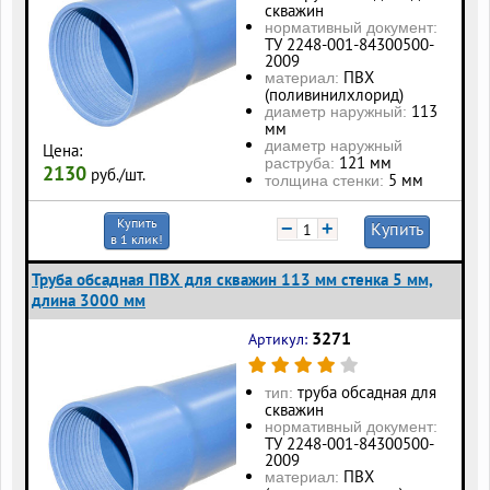
скважин
нормативный документ:
ТУ 2248-001-84300500-
2009
ПВХ
материал:
(поливинилхлорид)
113
диаметр наружный:
мм
диаметр наружный
Цена:
121 мм
раструба:
2130
руб./шт.
5 мм
толщина стенки:
Купить
−
+
Купить
в 1 клик!
Труба обсадная ПВХ для скважин 113 мм стенка 5 мм,
длина 3000 мм
3271
Артикул:
труба обсадная для
тип:
скважин
нормативный документ:
ТУ 2248-001-84300500-
2009
ПВХ
материал: