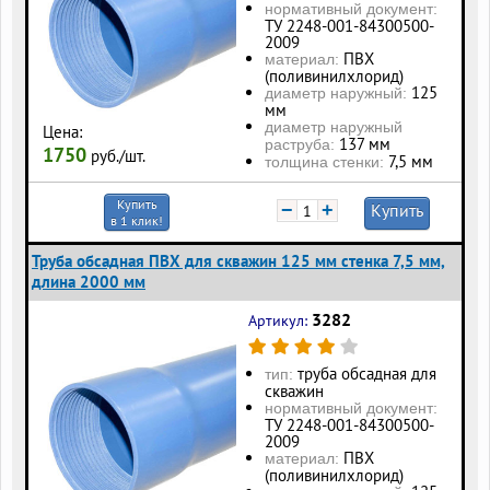
нормативный документ:
ТУ 2248-001-84300500-
2009
ПВХ
материал:
(поливинилхлорид)
125
диаметр наружный:
мм
диаметр наружный
Цена:
137 мм
раструба:
1750
руб./шт.
7,5 мм
толщина стенки:
Купить
−
+
Купить
в 1 клик!
Труба обсадная ПВХ для скважин 125 мм стенка 7,5 мм,
длина 2000 мм
3282
Артикул:
труба обсадная для
тип:
скважин
нормативный документ:
ТУ 2248-001-84300500-
2009
ПВХ
материал:
(поливинилхлорид)