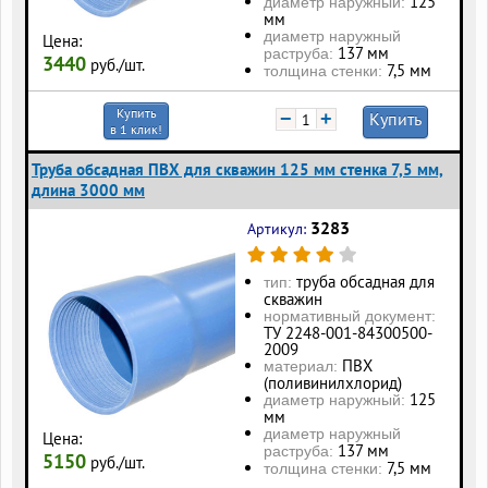
125
диаметр наружный:
мм
диаметр наружный
Цена:
137 мм
раструба:
3440
руб./шт.
7,5 мм
толщина стенки:
Купить
−
+
Купить
в 1 клик!
Труба обсадная ПВХ для скважин 125 мм стенка 7,5 мм,
длина 3000 мм
3283
Артикул:
труба обсадная для
тип:
скважин
нормативный документ:
ТУ 2248-001-84300500-
2009
ПВХ
материал:
(поливинилхлорид)
125
диаметр наружный:
мм
диаметр наружный
Цена:
137 мм
раструба:
5150
руб./шт.
7,5 мм
толщина стенки: