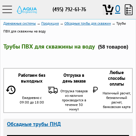
0
(495) 792-61-76
Дренажные системы
→
Продукция
→
Обсадные трубы для скважин
→ Трубы
ПВХ для скважины на воду
Трубы ПВХ для скважины на воду
(58 товаров)
Любые
Работаем без
Отгрузка в
способы
выходных
день заказа
оплаты
Отгрузка товаров
Наличный расчет,
из наличия
Ежедневно с
безналичный
производится в
09:00 до 18:00
расчет,
течение 30
банковская карта
минут
Обсадные трубы ПНД