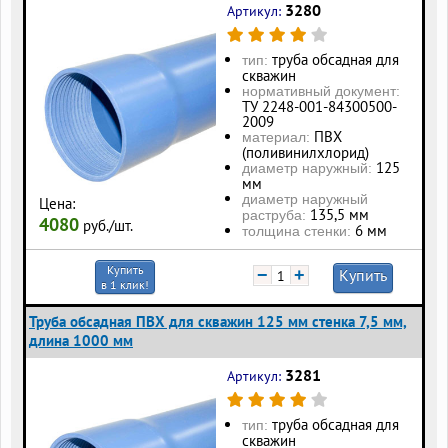
3280
Артикул:
труба обсадная для
тип:
скважин
нормативный документ:
ТУ 2248-001-84300500-
2009
ПВХ
материал:
(поливинилхлорид)
125
диаметр наружный:
мм
диаметр наружный
Цена:
135,5 мм
раструба:
4080
руб./шт.
6 мм
толщина стенки:
Купить
−
+
Купить
в 1 клик!
Труба обсадная ПВХ для скважин 125 мм стенка 7,5 мм,
длина 1000 мм
3281
Артикул:
труба обсадная для
тип:
скважин