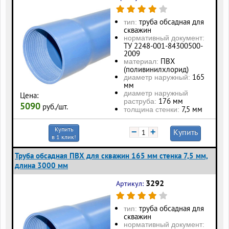
труба обсадная для
тип:
скважин
нормативный документ:
ТУ 2248-001-84300500-
2009
ПВХ
материал:
(поливинилхлорид)
165
диаметр наружный:
мм
диаметр наружный
Цена:
176 мм
раструба:
5090
руб./шт.
7,5 мм
толщина стенки:
Купить
−
+
Купить
в 1 клик!
Труба обсадная ПВХ для скважин 165 мм стенка 7,5 мм,
длина 3000 мм
3292
Артикул:
труба обсадная для
тип:
скважин
нормативный документ: