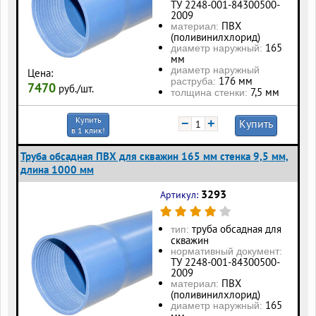
ТУ 2248-001-84300500-
2009
ПВХ
материал:
(поливинилхлорид)
165
диаметр наружный:
мм
диаметр наружный
Цена:
176 мм
раструба:
7470
руб./шт.
7,5 мм
толщина стенки:
Купить
−
+
Купить
в 1 клик!
Труба обсадная ПВХ для скважин 165 мм стенка 9,5 мм,
длина 1000 мм
3293
Артикул:
труба обсадная для
тип:
скважин
нормативный документ:
ТУ 2248-001-84300500-
2009
ПВХ
материал:
(поливинилхлорид)
165
диаметр наружный: