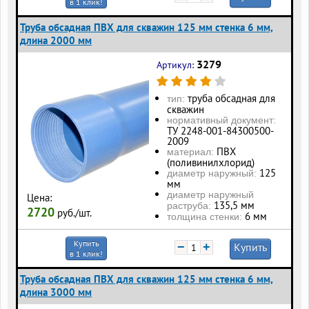
в 1 клик!
Труба обсадная ПВХ для скважин 125 мм стенка 6 мм,
длина 2000 мм
3279
Артикул:
труба обсадная для
тип:
скважин
нормативный документ:
ТУ 2248-001-84300500-
2009
ПВХ
материал:
(поливинилхлорид)
125
диаметр наружный:
мм
диаметр наружный
Цена:
135,5 мм
раструба:
2720
руб./шт.
6 мм
толщина стенки:
Купить
−
+
Купить
в 1 клик!
Труба обсадная ПВХ для скважин 125 мм стенка 6 мм,
длина 3000 мм