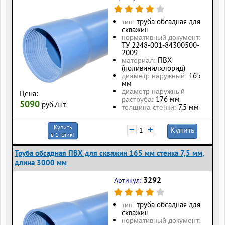
труба обсадная для
тип:
скважин
нормативный документ:
ТУ 2248-001-84300500-
2009
ПВХ
материал:
(поливинилхлорид)
165
диаметр наружный:
мм
диаметр наружный
Цена:
176 мм
раструба:
5090
руб./шт.
7,5 мм
толщина стенки:
Купить
−
+
Купить
в 1 клик!
Труба обсадная ПВХ для скважин 165 мм стенка 7,5 мм,
длина 3000 мм
3292
Артикул:
труба обсадная для
тип:
скважин
нормативный документ: