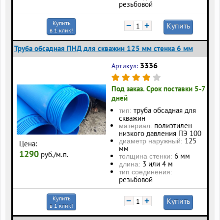
резьбовой
Купить
−
+
Купить
в 1 клик!
Труба обсадная ПНД для скважин 125 мм стенка 6 мм
3336
Артикул:
Под заказ. Срок поставки 5-7
дней
труба обсадная для
тип:
скважин
полиэтилен
материал:
низкого давления ПЭ 100
125
диаметр наружный:
Цена:
мм
1290
руб./м.п.
6 мм
толщина стенки:
3 или 4 м
длина:
тип соединения:
резьбовой
Купить
−
+
Купить
в 1 клик!