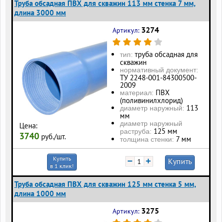
Труба обсадная ПВХ для скважин 113 мм стенка 7 мм,
длина 3000 мм
3274
Артикул:
труба обсадная для
тип:
скважин
нормативный документ:
ТУ 2248-001-84300500-
2009
ПВХ
материал:
(поливинилхлорид)
113
диаметр наружный:
мм
диаметр наружный
Цена:
125 мм
раструба:
3740
руб./шт.
7 мм
толщина стенки:
Купить
−
+
Купить
в 1 клик!
Труба обсадная ПВХ для скважин 125 мм стенка 5 мм,
длина 1000 мм
3275
Артикул: