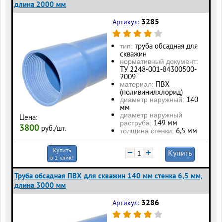
длина 2000 мм
3285
Артикул:
труба обсадная для
тип:
скважин
нормативный документ:
ТУ 2248-001-84300500-
2009
ПВХ
материал:
(поливинилхлорид)
140
диаметр наружный:
мм
диаметр наружный
Цена:
149 мм
раструба:
3800
руб./шт.
6,5 мм
толщина стенки:
Купить
−
+
Купить
в 1 клик!
Труба обсадная ПВХ для скважин 140 мм стенка 6,5 мм,
длина 3000 мм
3286
Артикул: