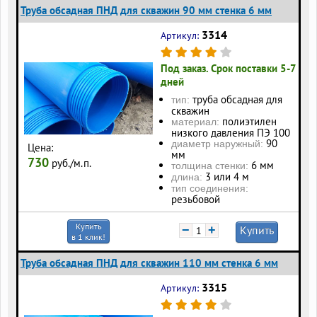
Труба обсадная ПНД для скважин 90 мм стенка 6 мм
3314
Артикул:
Под заказ. Срок поставки 5-7
дней
труба обсадная для
тип:
скважин
полиэтилен
материал:
низкого давления ПЭ 100
90
диаметр наружный:
Цена:
мм
730
руб./м.п.
6 мм
толщина стенки:
3 или 4 м
длина:
тип соединения:
резьбовой
Купить
−
+
Купить
в 1 клик!
Труба обсадная ПНД для скважин 110 мм стенка 6 мм
3315
Артикул: