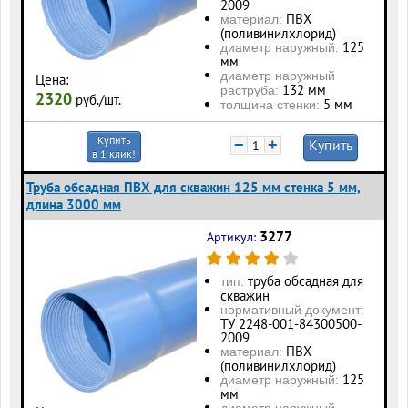
2009
ПВХ
материал:
(поливинилхлорид)
125
диаметр наружный:
мм
диаметр наружный
Цена:
132 мм
раструба:
2320
руб./шт.
5 мм
толщина стенки:
Купить
−
+
Купить
в 1 клик!
Труба обсадная ПВХ для скважин 125 мм стенка 5 мм,
длина 3000 мм
3277
Артикул:
труба обсадная для
тип:
скважин
нормативный документ:
ТУ 2248-001-84300500-
2009
ПВХ
материал:
(поливинилхлорид)
125
диаметр наружный:
мм
диаметр наружный