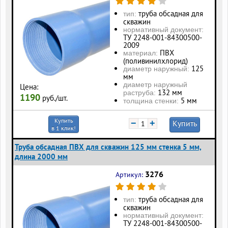
труба обсадная для
тип:
скважин
нормативный документ:
ТУ 2248-001-84300500-
2009
ПВХ
материал:
(поливинилхлорид)
125
диаметр наружный:
мм
диаметр наружный
Цена:
132 мм
раструба:
1190
руб./шт.
5 мм
толщина стенки:
Купить
−
+
Купить
в 1 клик!
Труба обсадная ПВХ для скважин 125 мм стенка 5 мм,
длина 2000 мм
3276
Артикул:
труба обсадная для
тип:
скважин
нормативный документ:
ТУ 2248-001-84300500-