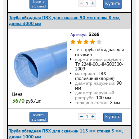
Купить
−
+
Купить
в 1 клик!
Труба обсадная ПВХ для скважин 90 мм стенка 8 мм,
длина 3000 мм
3268
Артикул:
труба обсадная для
тип:
скважин
нормативный документ:
ТУ 2248-001-84300500-
2009
ПВХ
материал:
(поливинилхлорид)
90
диаметр наружный:
мм
диаметр наружный
Цена:
100 мм
раструба:
3670
руб./шт.
8 мм
толщина стенки:
Купить
−
+
Купить
в 1 клик!
Труба обсадная ПВХ для скважин 113 мм стенка 5 мм,
длина 1000 мм