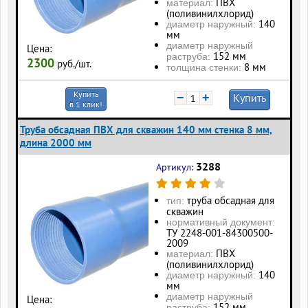
ПВХ
материал:
(поливинилхлорид)
140
диаметр наружный:
мм
диаметр наружный
Цена:
152 мм
раструба:
2300
руб./шт.
8 мм
толщина стенки:
Купить
−
+
Купить
в 1 клик!
Труба обсадная ПВХ для скважин 140 мм стенка 8 мм,
длина 2000 мм
3288
Артикул:
труба обсадная для
тип:
скважин
нормативный документ:
ТУ 2248-001-84300500-
2009
ПВХ
материал:
(поливинилхлорид)
140
диаметр наружный:
мм
диаметр наружный
Цена:
152 мм
раструба: