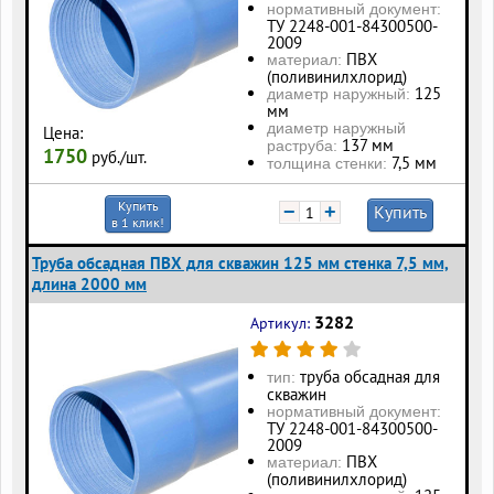
нормативный документ:
ТУ 2248-001-84300500-
2009
ПВХ
материал:
(поливинилхлорид)
125
диаметр наружный:
мм
диаметр наружный
Цена:
137 мм
раструба:
1750
руб./шт.
7,5 мм
толщина стенки:
Купить
−
+
Купить
в 1 клик!
Труба обсадная ПВХ для скважин 125 мм стенка 7,5 мм,
длина 2000 мм
3282
Артикул:
труба обсадная для
тип:
скважин
нормативный документ:
ТУ 2248-001-84300500-
2009
ПВХ
материал:
(поливинилхлорид)