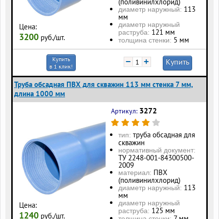
(поливинилхлорид)
113
диаметр наружный:
мм
диаметр наружный
Цена:
121 мм
раструба:
3200
руб./шт.
5 мм
толщина стенки:
Купить
−
+
Купить
в 1 клик!
Труба обсадная ПВХ для скважин 113 мм стенка 7 мм,
длина 1000 мм
3272
Артикул:
труба обсадная для
тип:
скважин
нормативный документ:
ТУ 2248-001-84300500-
2009
ПВХ
материал:
(поливинилхлорид)
113
диаметр наружный:
мм
диаметр наружный
Цена:
125 мм
раструба:
1240
руб./шт.
7 мм
толщина стенки: