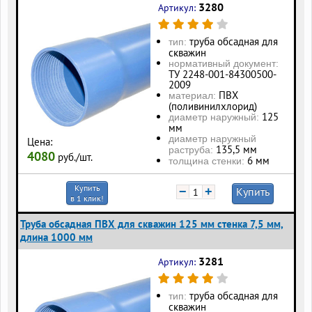
3280
Артикул:
труба обсадная для
тип:
скважин
нормативный документ:
ТУ 2248-001-84300500-
2009
ПВХ
материал:
(поливинилхлорид)
125
диаметр наружный:
мм
диаметр наружный
Цена:
135,5 мм
раструба:
4080
руб./шт.
6 мм
толщина стенки:
Купить
−
+
Купить
в 1 клик!
Труба обсадная ПВХ для скважин 125 мм стенка 7,5 мм,
длина 1000 мм
3281
Артикул:
труба обсадная для
тип:
скважин