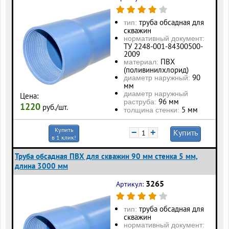
труба обсадная для
тип:
скважин
нормативный документ:
ТУ 2248-001-84300500-
2009
ПВХ
материал:
(поливинилхлорид)
90
диаметр наружный:
мм
диаметр наружный
Цена:
96 мм
раструба:
1220
руб./шт.
5 мм
толщина стенки:
Купить
−
+
Купить
в 1 клик!
Труба обсадная ПВХ для скважин 90 мм стенка 5 мм,
длина 3000 мм
3265
Артикул:
труба обсадная для
тип:
скважин
нормативный документ: