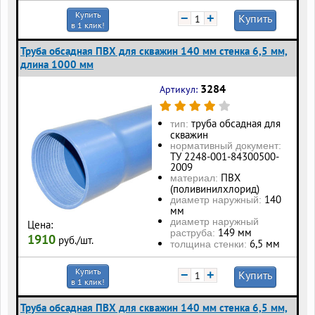
Купить
−
+
Купить
в 1 клик!
Труба обсадная ПВХ для скважин 140 мм стенка 6,5 мм,
длина 1000 мм
3284
Артикул:
труба обсадная для
тип:
скважин
нормативный документ:
ТУ 2248-001-84300500-
2009
ПВХ
материал:
(поливинилхлорид)
140
диаметр наружный:
мм
диаметр наружный
Цена:
149 мм
раструба:
1910
руб./шт.
6,5 мм
толщина стенки:
Купить
−
+
Купить
в 1 клик!
Труба обсадная ПВХ для скважин 140 мм стенка 6,5 мм,