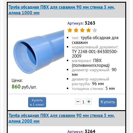
Труба обсадная ПВХ для скважин 90 мм стенка 5 мм,
длина 1000 мм
3263
Артикул:
труба обсадная для
тип:
скважин
нормативный документ:
ТУ 2248-001-84300500-
2009
ПВХ
материал:
(поливинилхлорид)
90
диаметр наружный:
мм
диаметр наружный
Цена:
96 мм
раструба:
860
руб./шт.
5 мм
толщина стенки:
Купить
−
+
Купить
в 1 клик!
Труба обсадная ПВХ для скважин 90 мм стенка 5 мм,
длина 2000 мм
3264
Артикул: