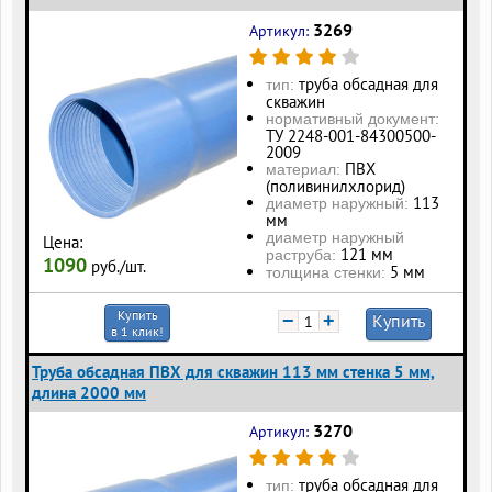
3269
Артикул:
труба обсадная для
тип:
скважин
нормативный документ:
ТУ 2248-001-84300500-
2009
ПВХ
материал:
(поливинилхлорид)
113
диаметр наружный:
мм
диаметр наружный
Цена:
121 мм
раструба:
1090
руб./шт.
5 мм
толщина стенки:
Купить
−
+
Купить
в 1 клик!
Труба обсадная ПВХ для скважин 113 мм стенка 5 мм,
длина 2000 мм
3270
Артикул:
труба обсадная для
тип: