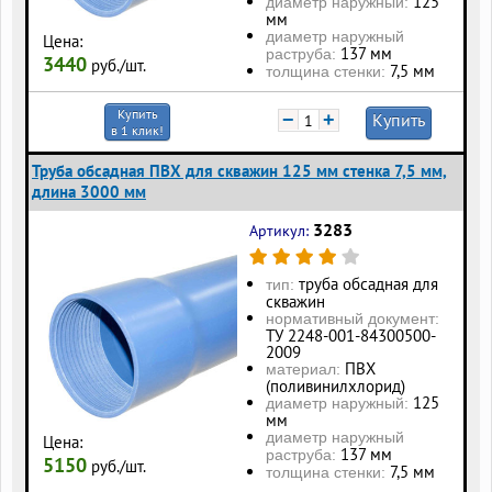
125
диаметр наружный:
мм
диаметр наружный
Цена:
137 мм
раструба:
3440
руб./шт.
7,5 мм
толщина стенки:
Купить
−
+
Купить
в 1 клик!
Труба обсадная ПВХ для скважин 125 мм стенка 7,5 мм,
длина 3000 мм
3283
Артикул:
труба обсадная для
тип:
скважин
нормативный документ:
ТУ 2248-001-84300500-
2009
ПВХ
материал:
(поливинилхлорид)
125
диаметр наружный:
мм
диаметр наружный
Цена:
137 мм
раструба:
5150
руб./шт.
7,5 мм
толщина стенки: