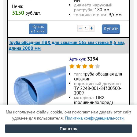
мм
диаметр наружный
Цена:
180 мм
раструба:
3150
руб./шт.
9,5 мм
толщина стенки:
Купить
−
+
Купить
в 1 клик!
Труба обсадная ПВХ для скважин 165 мм стенка 9,5 мм,
длина 2000 мм
3294
Артикул:
труба обсадная для
тип:
скважин
нормативный документ:
ТУ 2248-001-84300500-
2009
ПВХ
материал:
(поливинилхлорид)
165
диаметр наружный:
мм
Мы используем файлы cookie, они помогают нам делать этот сайт
диаметр наружный
Цена:
удобнее для пользователя.
Политика конфиденциальности
.
180 мм
раструба:
6290
руб./шт.
9,5 мм
толщина стенки:
Понятно