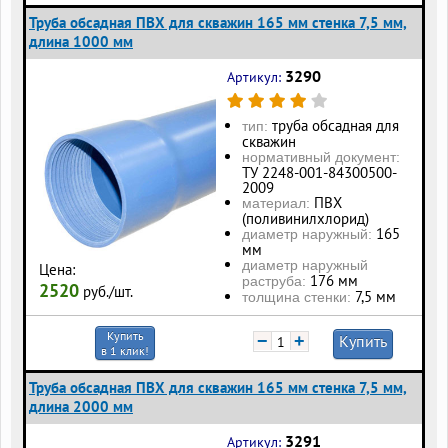
Труба обсадная ПВХ для скважин 165 мм стенка 7,5 мм,
длина 1000 мм
3290
Артикул:
труба обсадная для
тип:
скважин
нормативный документ:
ТУ 2248-001-84300500-
2009
ПВХ
материал:
(поливинилхлорид)
165
диаметр наружный:
мм
диаметр наружный
Цена:
176 мм
раструба:
2520
руб./шт.
7,5 мм
толщина стенки:
Купить
−
+
Купить
в 1 клик!
Труба обсадная ПВХ для скважин 165 мм стенка 7,5 мм,
длина 2000 мм
3291
Артикул: