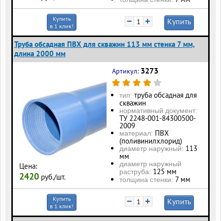
Купить
−
+
Купить
в 1 клик!
Труба обсадная ПВХ для скважин 113 мм стенка 7 мм,
длина 2000 мм
3273
Артикул:
труба обсадная для
тип:
скважин
нормативный документ:
ТУ 2248-001-84300500-
2009
ПВХ
материал:
(поливинилхлорид)
113
диаметр наружный:
мм
диаметр наружный
Цена:
125 мм
раструба:
2420
руб./шт.
7 мм
толщина стенки:
Купить
−
+
Купить
в 1 клик!