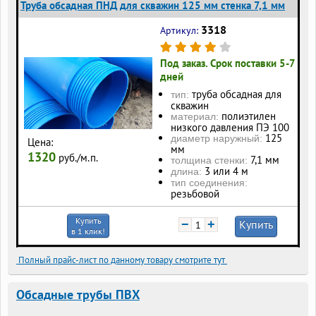
Труба обсадная ПНД для скважин 125 мм стенка 7,1 мм
3318
Артикул:
Под заказ. Срок поставки 5-7
дней
труба обсадная для
тип:
скважин
полиэтилен
материал:
низкого давления ПЭ 100
125
диаметр наружный:
Цена:
мм
1320
руб./м.п.
7,1 мм
толщина стенки:
3 или 4 м
длина:
тип соединения:
резьбовой
Купить
−
+
Купить
в 1 клик!
Полный прайс-лист по данному товару смотрите тут
Обсадные трубы ПВХ