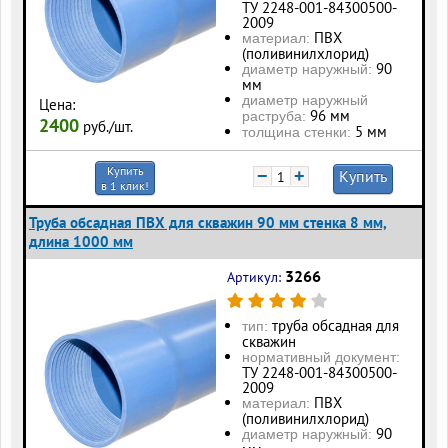
ТУ 2248-001-84300500-
2009
ПВХ
материал:
(поливинилхлорид)
90
диаметр наружный:
мм
диаметр наружный
Цена:
96 мм
раструба:
2400
руб./шт.
5 мм
толщина стенки:
Купить
−
+
Купить
в 1 клик!
Труба обсадная ПВХ для скважин 90 мм стенка 8 мм,
длина 1000 мм
3266
Артикул:
труба обсадная для
тип:
скважин
нормативный документ:
ТУ 2248-001-84300500-
2009
ПВХ
материал:
(поливинилхлорид)
90
диаметр наружный: