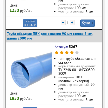
мм
диаметр наружный
Цена:
100 мм
раструба:
1250
руб./шт.
8 мм
толщина стенки:
Купить
−
+
Купить
в 1 клик!
Труба обсадная ПВХ для скважин 90 мм стенка 8 мм,
длина 2000 мм
3267
Артикул:
труба обсадная для
тип:
скважин
нормативный документ:
ТУ 2248-001-84300500-
2009
ПВХ
материал:
(поливинилхлорид)
90
диаметр наружный:
мм
диаметр наружный
Цена:
100 мм
раструба:
1850
руб./шт.
8 мм
толщина стенки: