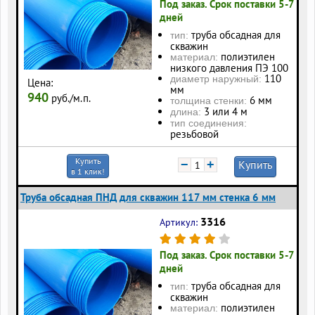
Под заказ. Срок поставки 5-7
дней
труба обсадная для
тип:
скважин
полиэтилен
материал:
низкого давления ПЭ 100
110
диаметр наружный:
Цена:
мм
940
руб./м.п.
6 мм
толщина стенки:
3 или 4 м
длина:
тип соединения:
резьбовой
Купить
−
+
Купить
в 1 клик!
Труба обсадная ПНД для скважин 117 мм стенка 6 мм
3316
Артикул:
Под заказ. Срок поставки 5-7
дней
труба обсадная для
тип:
скважин
полиэтилен
материал: