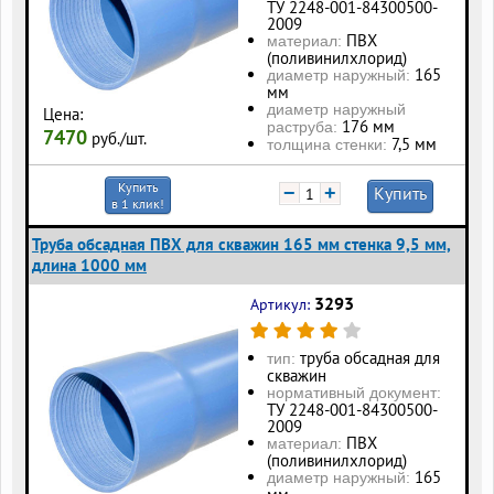
ТУ 2248-001-84300500-
2009
ПВХ
материал:
(поливинилхлорид)
165
диаметр наружный:
мм
диаметр наружный
Цена:
176 мм
раструба:
7470
руб./шт.
7,5 мм
толщина стенки:
Купить
−
+
Купить
в 1 клик!
Труба обсадная ПВХ для скважин 165 мм стенка 9,5 мм,
длина 1000 мм
3293
Артикул:
труба обсадная для
тип:
скважин
нормативный документ:
ТУ 2248-001-84300500-
2009
ПВХ
материал:
(поливинилхлорид)
165
диаметр наружный: