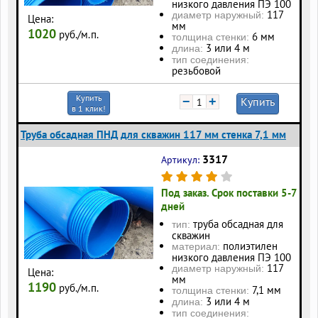
низкого давления ПЭ 100
117
диаметр наружный:
Цена:
мм
1020
руб./м.п.
6 мм
толщина стенки:
3 или 4 м
длина:
тип соединения:
резьбовой
Купить
−
+
Купить
в 1 клик!
Труба обсадная ПНД для скважин 117 мм стенка 7,1 мм
3317
Артикул:
Под заказ. Срок поставки 5-7
дней
труба обсадная для
тип:
скважин
полиэтилен
материал:
низкого давления ПЭ 100
117
диаметр наружный:
Цена:
мм
1190
руб./м.п.
7,1 мм
толщина стенки:
3 или 4 м
длина:
тип соединения: