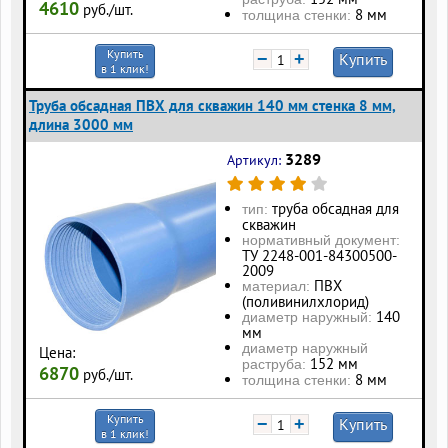
4610
руб./шт.
8 мм
толщина стенки:
Купить
−
+
Купить
в 1 клик!
Труба обсадная ПВХ для скважин 140 мм стенка 8 мм,
длина 3000 мм
3289
Артикул:
труба обсадная для
тип:
скважин
нормативный документ:
ТУ 2248-001-84300500-
2009
ПВХ
материал:
(поливинилхлорид)
140
диаметр наружный:
мм
диаметр наружный
Цена:
152 мм
раструба:
6870
руб./шт.
8 мм
толщина стенки:
Купить
−
+
Купить
в 1 клик!