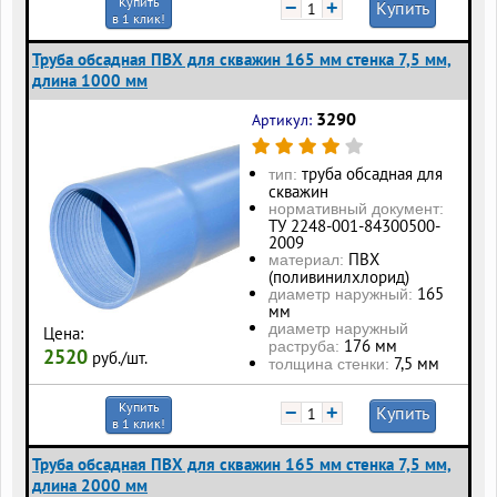
Купить
−
+
Купить
в 1 клик!
Труба обсадная ПВХ для скважин 165 мм стенка 7,5 мм,
длина 1000 мм
3290
Артикул:
труба обсадная для
тип:
скважин
нормативный документ:
ТУ 2248-001-84300500-
2009
ПВХ
материал:
(поливинилхлорид)
165
диаметр наружный:
мм
диаметр наружный
Цена:
176 мм
раструба:
2520
руб./шт.
7,5 мм
толщина стенки:
Купить
−
+
Купить
в 1 клик!
Труба обсадная ПВХ для скважин 165 мм стенка 7,5 мм,
длина 2000 мм