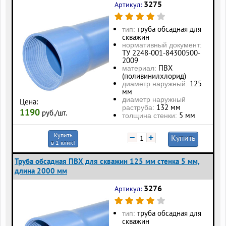
3275
Артикул:
труба обсадная для
тип:
скважин
нормативный документ:
ТУ 2248-001-84300500-
2009
ПВХ
материал:
(поливинилхлорид)
125
диаметр наружный:
мм
диаметр наружный
Цена:
132 мм
раструба:
1190
руб./шт.
5 мм
толщина стенки:
Купить
−
+
Купить
в 1 клик!
Труба обсадная ПВХ для скважин 125 мм стенка 5 мм,
длина 2000 мм
3276
Артикул:
труба обсадная для
тип:
скважин