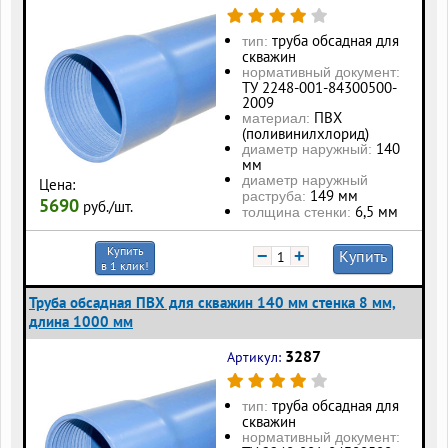
труба обсадная для
тип:
скважин
нормативный документ:
ТУ 2248-001-84300500-
2009
ПВХ
материал:
(поливинилхлорид)
140
диаметр наружный:
мм
диаметр наружный
Цена:
149 мм
раструба:
5690
руб./шт.
6,5 мм
толщина стенки:
Купить
−
+
Купить
в 1 клик!
Труба обсадная ПВХ для скважин 140 мм стенка 8 мм,
длина 1000 мм
3287
Артикул:
труба обсадная для
тип:
скважин
нормативный документ: