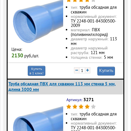
труба обсадная для
тип:
скважин
нормативный документ:
ТУ 2248-001-84300500-
2009
ПВХ
материал:
(поливинилхлорид)
113
диаметр наружный:
мм
диаметр наружный
Цена:
121 мм
раструба:
2130
руб./шт.
5 мм
толщина стенки:
Купить
−
+
Купить
в 1 клик!
Труба обсадная ПВХ для скважин 113 мм стенка 5 мм,
длина 3000 мм
3271
Артикул:
труба обсадная для
тип:
скважин
нормативный документ:
ТУ 2248-001-84300500-