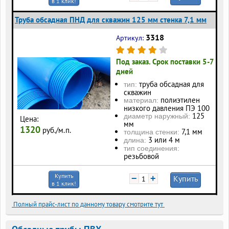
в 1 клик!
Труба обсадная ПНД для скважин 125 мм стенка 7,1 мм
3318
Артикул:
Под заказ. Срок поставки 5-7
дней
труба обсадная для
тип:
скважин
полиэтилен
материал:
низкого давления ПЭ 100
125
диаметр наружный:
Цена:
мм
1320
руб./м.п.
7,1 мм
толщина стенки:
3 или 4 м
длина:
тип соединения:
резьбовой
Купить
−
+
Купить
в 1 клик!
Полный прайс-лист по данному товару смотрите тут