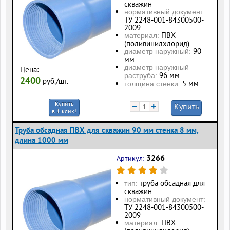
скважин
нормативный документ:
ТУ 2248-001-84300500-
2009
ПВХ
материал:
(поливинилхлорид)
90
диаметр наружный:
мм
диаметр наружный
Цена:
96 мм
раструба:
2400
руб./шт.
5 мм
толщина стенки:
Купить
−
+
Купить
в 1 клик!
Труба обсадная ПВХ для скважин 90 мм стенка 8 мм,
длина 1000 мм
3266
Артикул:
труба обсадная для
тип:
скважин
нормативный документ:
ТУ 2248-001-84300500-
2009
ПВХ
материал: