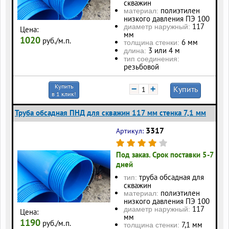
скважин
полиэтилен
материал:
низкого давления ПЭ 100
117
диаметр наружный:
Цена:
мм
1020
руб./м.п.
6 мм
толщина стенки:
3 или 4 м
длина:
тип соединения:
резьбовой
Купить
−
+
Купить
в 1 клик!
Труба обсадная ПНД для скважин 117 мм стенка 7,1 мм
3317
Артикул:
Под заказ. Срок поставки 5-7
дней
труба обсадная для
тип:
скважин
полиэтилен
материал:
низкого давления ПЭ 100
117
диаметр наружный:
Цена:
мм
1190
руб./м.п.
7,1 мм
толщина стенки: