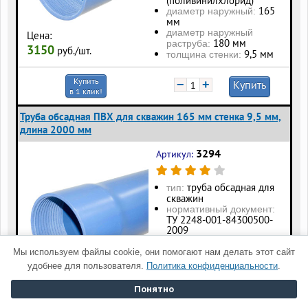
(поливинилхлорид)
165
диаметр наружный:
мм
диаметр наружный
Цена:
180 мм
раструба:
3150
руб./шт.
9,5 мм
толщина стенки:
Купить
−
+
Купить
в 1 клик!
Труба обсадная ПВХ для скважин 165 мм стенка 9,5 мм,
длина 2000 мм
3294
Артикул:
труба обсадная для
тип:
скважин
нормативный документ:
ТУ 2248-001-84300500-
2009
ПВХ
материал:
(поливинилхлорид)
Мы используем файлы cookie, они помогают нам делать этот сайт
165
диаметр наружный:
удобнее для пользователя.
Политика конфиденциальности
.
мм
диаметр наружный
Цена:
Понятно
180 мм
раструба:
6290
руб./шт.
9,5 мм
толщина стенки: