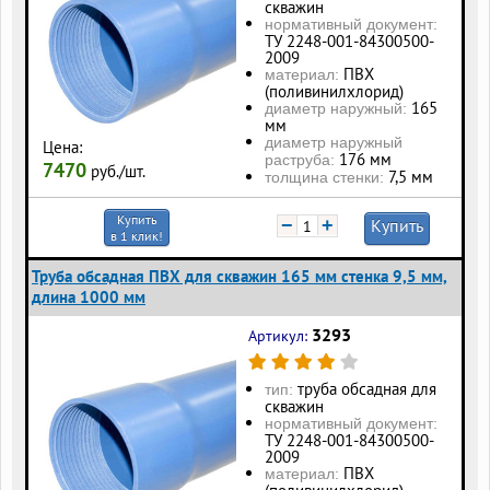
скважин
нормативный документ:
ТУ 2248-001-84300500-
2009
ПВХ
материал:
(поливинилхлорид)
165
диаметр наружный:
мм
диаметр наружный
Цена:
176 мм
раструба:
7470
руб./шт.
7,5 мм
толщина стенки:
Купить
−
+
Купить
в 1 клик!
Труба обсадная ПВХ для скважин 165 мм стенка 9,5 мм,
длина 1000 мм
3293
Артикул:
труба обсадная для
тип:
скважин
нормативный документ:
ТУ 2248-001-84300500-
2009
ПВХ
материал: