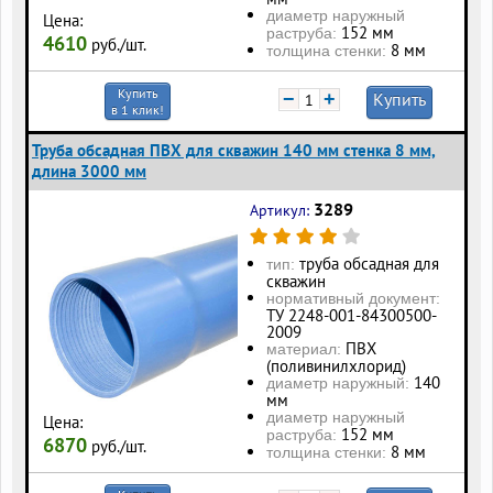
диаметр наружный
Цена:
152 мм
раструба:
4610
руб./шт.
8 мм
толщина стенки:
Купить
−
+
Купить
в 1 клик!
Труба обсадная ПВХ для скважин 140 мм стенка 8 мм,
длина 3000 мм
3289
Артикул:
труба обсадная для
тип:
скважин
нормативный документ:
ТУ 2248-001-84300500-
2009
ПВХ
материал:
(поливинилхлорид)
140
диаметр наружный:
мм
диаметр наружный
Цена:
152 мм
раструба:
6870
руб./шт.
8 мм
толщина стенки: