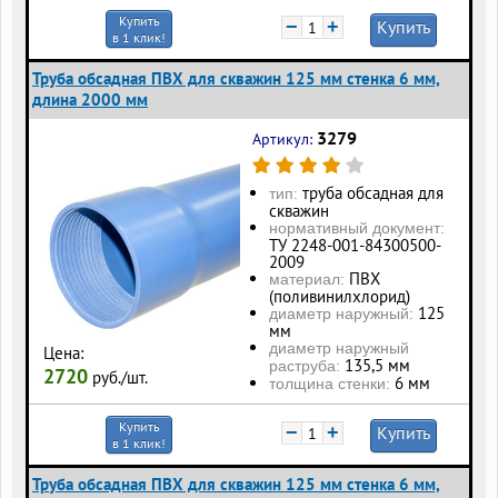
Купить
−
+
Купить
в 1 клик!
Труба обсадная ПВХ для скважин 125 мм стенка 6 мм,
длина 2000 мм
3279
Артикул:
труба обсадная для
тип:
скважин
нормативный документ:
ТУ 2248-001-84300500-
2009
ПВХ
материал:
(поливинилхлорид)
125
диаметр наружный:
мм
диаметр наружный
Цена:
135,5 мм
раструба:
2720
руб./шт.
6 мм
толщина стенки:
Купить
−
+
Купить
в 1 клик!
Труба обсадная ПВХ для скважин 125 мм стенка 6 мм,