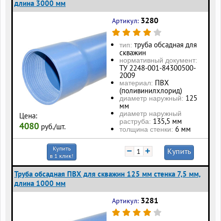
длина 3000 мм
3280
Артикул:
труба обсадная для
тип:
скважин
нормативный документ:
ТУ 2248-001-84300500-
2009
ПВХ
материал:
(поливинилхлорид)
125
диаметр наружный:
мм
диаметр наружный
Цена:
135,5 мм
раструба:
4080
руб./шт.
6 мм
толщина стенки:
Купить
−
+
Купить
в 1 клик!
Труба обсадная ПВХ для скважин 125 мм стенка 7,5 мм,
длина 1000 мм
3281
Артикул: