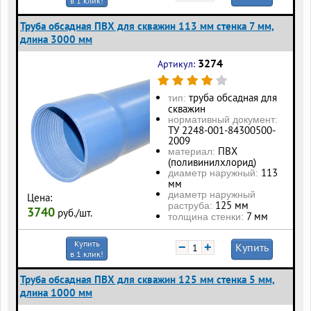
в 1 клик!
Труба обсадная ПВХ для скважин 113 мм стенка 7 мм,
длина 3000 мм
3274
Артикул:
труба обсадная для
тип:
скважин
нормативный документ:
ТУ 2248-001-84300500-
2009
ПВХ
материал:
(поливинилхлорид)
113
диаметр наружный:
мм
диаметр наружный
Цена:
125 мм
раструба:
3740
руб./шт.
7 мм
толщина стенки:
Купить
−
+
Купить
в 1 клик!
Труба обсадная ПВХ для скважин 125 мм стенка 5 мм,
длина 1000 мм