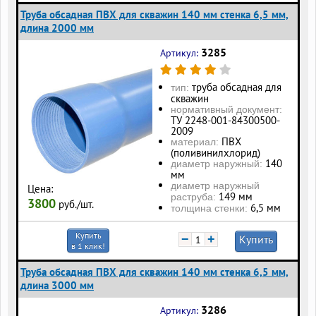
Труба обсадная ПВХ для скважин 140 мм стенка 6,5 мм,
длина 2000 мм
3285
Артикул:
труба обсадная для
тип:
скважин
нормативный документ:
ТУ 2248-001-84300500-
2009
ПВХ
материал:
(поливинилхлорид)
140
диаметр наружный:
мм
диаметр наружный
Цена:
149 мм
раструба:
3800
руб./шт.
6,5 мм
толщина стенки:
Купить
−
+
Купить
в 1 клик!
Труба обсадная ПВХ для скважин 140 мм стенка 6,5 мм,
длина 3000 мм
3286
Артикул: