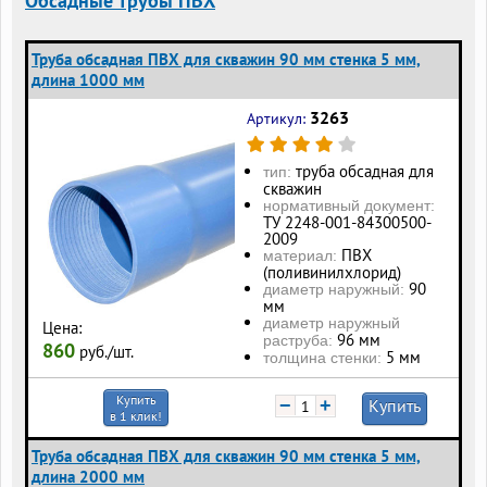
Обсадные трубы ПВХ
Труба обсадная ПВХ для скважин 90 мм стенка 5 мм,
длина 1000 мм
3263
Артикул:
труба обсадная для
тип:
скважин
нормативный документ:
ТУ 2248-001-84300500-
2009
ПВХ
материал:
(поливинилхлорид)
90
диаметр наружный:
мм
диаметр наружный
Цена:
96 мм
раструба:
860
руб./шт.
5 мм
толщина стенки:
Купить
−
+
Купить
в 1 клик!
Труба обсадная ПВХ для скважин 90 мм стенка 5 мм,
длина 2000 мм