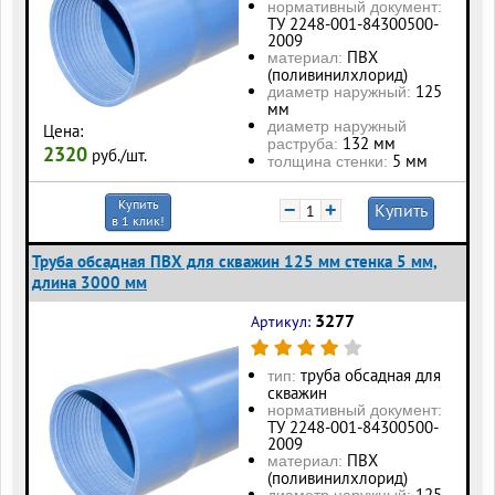
нормативный документ:
ТУ 2248-001-84300500-
2009
ПВХ
материал:
(поливинилхлорид)
125
диаметр наружный:
мм
диаметр наружный
Цена:
132 мм
раструба:
2320
руб./шт.
5 мм
толщина стенки:
Купить
−
+
Купить
в 1 клик!
Труба обсадная ПВХ для скважин 125 мм стенка 5 мм,
длина 3000 мм
3277
Артикул:
труба обсадная для
тип:
скважин
нормативный документ:
ТУ 2248-001-84300500-
2009
ПВХ
материал:
(поливинилхлорид)
125
диаметр наружный: