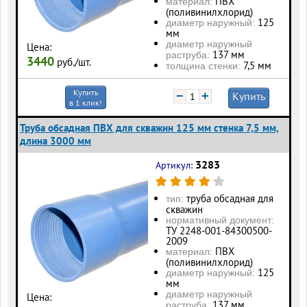
ПВХ
материал:
(поливинилхлорид)
125
диаметр наружный:
мм
диаметр наружный
Цена:
137 мм
раструба:
3440
руб./шт.
7,5 мм
толщина стенки:
Купить
−
+
Купить
в 1 клик!
Труба обсадная ПВХ для скважин 125 мм стенка 7,5 мм,
длина 3000 мм
3283
Артикул:
труба обсадная для
тип:
скважин
нормативный документ:
ТУ 2248-001-84300500-
2009
ПВХ
материал:
(поливинилхлорид)
125
диаметр наружный:
мм
диаметр наружный
Цена:
137 мм
раструба: