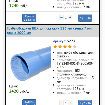
Цена:
125 мм
раструба:
1240
руб./шт.
7 мм
толщина стенки:
Купить
−
+
Купить
в 1 клик!
Труба обсадная ПВХ для скважин 113 мм стенка 7 мм,
длина 2000 мм
3273
Артикул:
труба обсадная для
тип:
скважин
нормативный документ:
ТУ 2248-001-84300500-
2009
ПВХ
материал:
(поливинилхлорид)
113
диаметр наружный:
мм
диаметр наружный
Цена:
125 мм
раструба:
2420
руб./шт.
7 мм
толщина стенки:
Купить
−
+
Купить