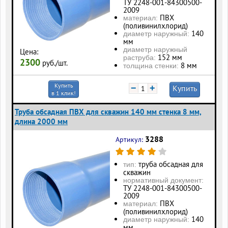
ТУ 2248-001-84300500-
2009
ПВХ
материал:
(поливинилхлорид)
140
диаметр наружный:
мм
диаметр наружный
Цена:
152 мм
раструба:
2300
руб./шт.
8 мм
толщина стенки:
Купить
−
+
Купить
в 1 клик!
Труба обсадная ПВХ для скважин 140 мм стенка 8 мм,
длина 2000 мм
3288
Артикул:
труба обсадная для
тип:
скважин
нормативный документ:
ТУ 2248-001-84300500-
2009
ПВХ
материал:
(поливинилхлорид)
140
диаметр наружный:
мм