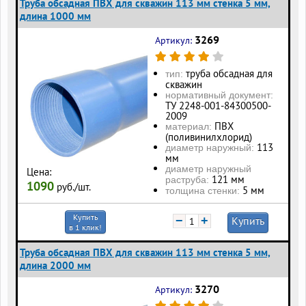
Труба обсадная ПВХ для скважин 113 мм стенка 5 мм,
длина 1000 мм
3269
Артикул:
труба обсадная для
тип:
скважин
нормативный документ:
ТУ 2248-001-84300500-
2009
ПВХ
материал:
(поливинилхлорид)
113
диаметр наружный:
мм
диаметр наружный
Цена:
121 мм
раструба:
1090
руб./шт.
5 мм
толщина стенки:
Купить
−
+
Купить
в 1 клик!
Труба обсадная ПВХ для скважин 113 мм стенка 5 мм,
длина 2000 мм
3270
Артикул: