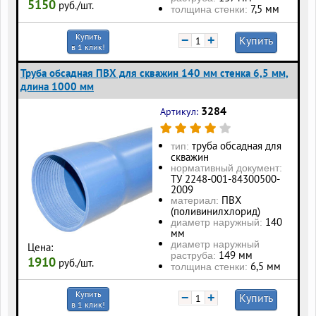
5150
руб./шт.
7,5 мм
толщина стенки:
Купить
−
+
Купить
в 1 клик!
Труба обсадная ПВХ для скважин 140 мм стенка 6,5 мм,
длина 1000 мм
3284
Артикул:
труба обсадная для
тип:
скважин
нормативный документ:
ТУ 2248-001-84300500-
2009
ПВХ
материал:
(поливинилхлорид)
140
диаметр наружный:
мм
диаметр наружный
Цена:
149 мм
раструба:
1910
руб./шт.
6,5 мм
толщина стенки:
Купить
−
+
Купить
в 1 клик!