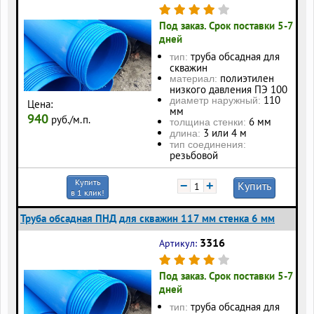
Под заказ. Срок поставки 5-7
дней
труба обсадная для
тип:
скважин
полиэтилен
материал:
низкого давления ПЭ 100
110
диаметр наружный:
Цена:
мм
940
руб./м.п.
6 мм
толщина стенки:
3 или 4 м
длина:
тип соединения:
резьбовой
Купить
−
+
Купить
в 1 клик!
Труба обсадная ПНД для скважин 117 мм стенка 6 мм
3316
Артикул:
Под заказ. Срок поставки 5-7
дней
труба обсадная для
тип: