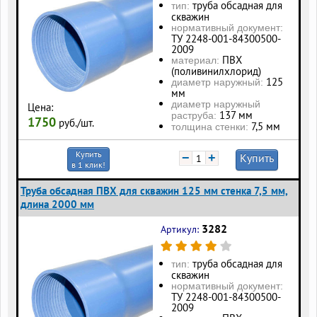
труба обсадная для
тип:
скважин
нормативный документ:
ТУ 2248-001-84300500-
2009
ПВХ
материал:
(поливинилхлорид)
125
диаметр наружный:
мм
диаметр наружный
Цена:
137 мм
раструба:
1750
руб./шт.
7,5 мм
толщина стенки:
Купить
−
+
Купить
в 1 клик!
Труба обсадная ПВХ для скважин 125 мм стенка 7,5 мм,
длина 2000 мм
3282
Артикул:
труба обсадная для
тип:
скважин
нормативный документ:
ТУ 2248-001-84300500-
2009