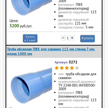
2009
ПВХ
материал:
(поливинилхлорид)
113
диаметр наружный:
мм
диаметр наружный
Цена:
121 мм
раструба:
3200
руб./шт.
5 мм
толщина стенки:
Купить
−
+
Купить
в 1 клик!
Труба обсадная ПВХ для скважин 113 мм стенка 7 мм,
длина 1000 мм
3272
Артикул:
труба обсадная для
тип:
скважин
нормативный документ:
ТУ 2248-001-84300500-
2009
ПВХ
материал:
(поливинилхлорид)
113
диаметр наружный:
мм
диаметр наружный