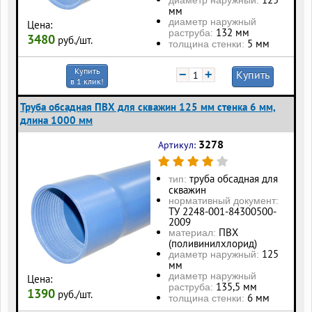
мм
диаметр наружный
Цена:
132 мм
раструба:
3480
руб./шт.
5 мм
толщина стенки:
Купить
−
+
Купить
в 1 клик!
Труба обсадная ПВХ для скважин 125 мм стенка 6 мм,
длина 1000 мм
3278
Артикул:
труба обсадная для
тип:
скважин
нормативный документ:
ТУ 2248-001-84300500-
2009
ПВХ
материал:
(поливинилхлорид)
125
диаметр наружный:
мм
диаметр наружный
Цена:
135,5 мм
раструба:
1390
руб./шт.
6 мм
толщина стенки: