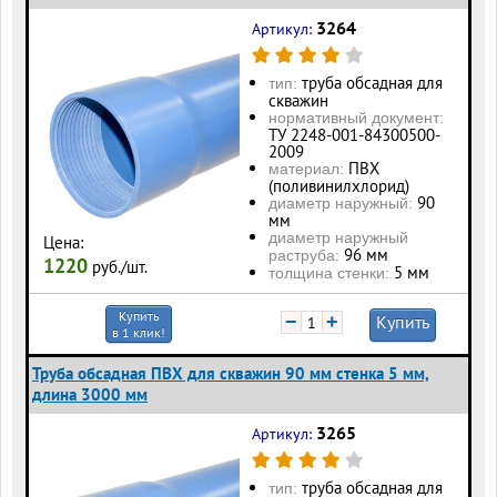
3264
Артикул:
труба обсадная для
тип:
скважин
нормативный документ:
ТУ 2248-001-84300500-
2009
ПВХ
материал:
(поливинилхлорид)
90
диаметр наружный:
мм
диаметр наружный
Цена:
96 мм
раструба:
1220
руб./шт.
5 мм
толщина стенки:
Купить
−
+
Купить
в 1 клик!
Труба обсадная ПВХ для скважин 90 мм стенка 5 мм,
длина 3000 мм
3265
Артикул:
труба обсадная для
тип: