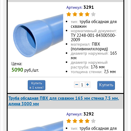
3291
Артикул:
труба обсадная для
тип:
скважин
нормативный документ:
ТУ 2248-001-84300500-
2009
ПВХ
материал:
(поливинилхлорид)
165
диаметр наружный:
мм
диаметр наружный
Цена:
176 мм
раструба:
5090
руб./шт.
7,5 мм
толщина стенки:
Купить
−
+
Купить
в 1 клик!
Труба обсадная ПВХ для скважин 165 мм стенка 7,5 мм,
длина 3000 мм
3292
Артикул:
труба обсадная для
тип: