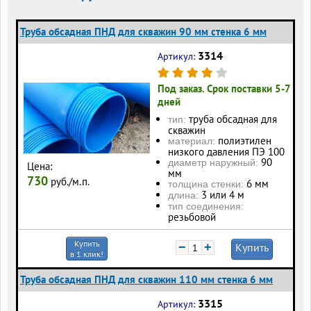
Труба обсадная ПНД для скважин 90 мм стенка 6 мм
3314
Артикул:
Под заказ. Срок поставки 5-7
дней
труба обсадная для
тип:
скважин
полиэтилен
материал:
низкого давления ПЭ 100
90
диаметр наружный:
Цена:
мм
730
руб./м.п.
6 мм
толщина стенки:
3 или 4 м
длина:
тип соединения:
резьбовой
Купить
−
+
Купить
в 1 клик!
Труба обсадная ПНД для скважин 110 мм стенка 6 мм
3315
Артикул: