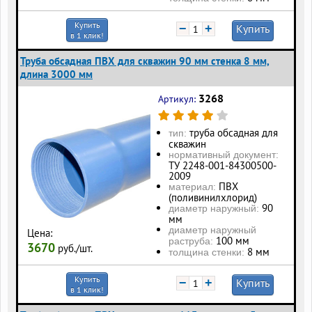
Купить
−
+
Купить
в 1 клик!
Труба обсадная ПВХ для скважин 90 мм стенка 8 мм,
длина 3000 мм
3268
Артикул:
труба обсадная для
тип:
скважин
нормативный документ:
ТУ 2248-001-84300500-
2009
ПВХ
материал:
(поливинилхлорид)
90
диаметр наружный:
мм
диаметр наружный
Цена:
100 мм
раструба:
3670
руб./шт.
8 мм
толщина стенки:
Купить
−
+
Купить
в 1 клик!