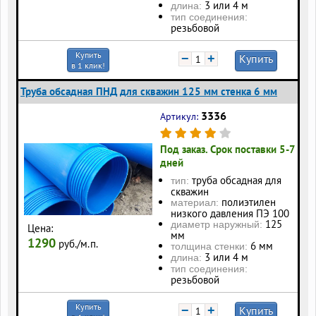
3 или 4 м
длина:
тип соединения:
резьбовой
Купить
−
+
Купить
в 1 клик!
Труба обсадная ПНД для скважин 125 мм стенка 6 мм
3336
Артикул:
Под заказ. Срок поставки 5-7
дней
труба обсадная для
тип:
скважин
полиэтилен
материал:
низкого давления ПЭ 100
125
диаметр наружный:
Цена:
мм
1290
руб./м.п.
6 мм
толщина стенки:
3 или 4 м
длина:
тип соединения:
резьбовой
Купить
−
+
Купить