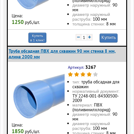
(поливинилхлорид)
90
диаметр наружный:
мм
диаметр наружный
Цена:
100 мм
раструба:
1250
руб./шт.
8 мм
толщина стенки:
Купить
−
+
Купить
в 1 клик!
Труба обсадная ПВХ для скважин 90 мм стенка 8 мм,
длина 2000 мм
3267
Артикул:
труба обсадная для
тип:
скважин
нормативный документ:
ТУ 2248-001-84300500-
2009
ПВХ
материал:
(поливинилхлорид)
90
диаметр наружный:
мм
диаметр наружный
Цена:
100 мм
раструба:
1850
руб./шт.
8 мм
толщина стенки: