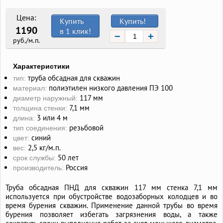
Цена:
Купить
Купить!
1190
в 1 клик!
−
+
руб./м.п.
Характеристики
труба обсадная для скважин
тип:
полиэтилен низкого давления ПЭ 100
материал:
117 мм
диаметр наружный:
7,1 мм
толщина стенки:
3 или 4 м
длина:
резьбовой
тип соединения:
синий
цвет:
2,5 кг/м.п.
вес:
50 лет
срок службы:
Россия
производитель:
Труба обсадная ПНД для скважин 117 мм стенка 7,1 мм
используется при обустройстве водозаборных колодцев и во
время бурения скважин. Применение данной трубы во время
бурения позволяет избегать загрязнения воды, а также