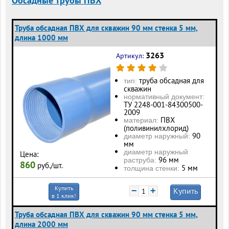
Обсадные трубы ПВХ
Труба обсадная ПВХ для скважин 90 мм стенка 5 мм,
длина 1000 мм
3263
Артикул:
труба обсадная для
тип:
скважин
нормативный документ:
ТУ 2248-001-84300500-
2009
ПВХ
материал:
(поливинилхлорид)
90
диаметр наружный:
мм
диаметр наружный
Цена:
96 мм
раструба:
860
руб./шт.
5 мм
толщина стенки:
Купить
−
+
Купить
в 1 клик!
Труба обсадная ПВХ для скважин 90 мм стенка 5 мм,
длина 2000 мм