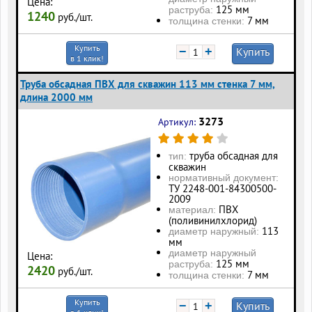
Цена:
125 мм
раструба:
1240
руб./шт.
7 мм
толщина стенки:
Купить
−
+
Купить
в 1 клик!
Труба обсадная ПВХ для скважин 113 мм стенка 7 мм,
длина 2000 мм
3273
Артикул:
труба обсадная для
тип:
скважин
нормативный документ:
ТУ 2248-001-84300500-
2009
ПВХ
материал:
(поливинилхлорид)
113
диаметр наружный:
мм
диаметр наружный
Цена:
125 мм
раструба:
2420
руб./шт.
7 мм
толщина стенки:
Купить
−
+
Купить