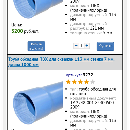
2009
ПВХ
материал:
(поливинилхлорид)
113
диаметр наружный:
мм
диаметр наружный
Цена:
121 мм
раструба:
3200
руб./шт.
5 мм
толщина стенки:
Купить
−
+
Купить
в 1 клик!
Труба обсадная ПВХ для скважин 113 мм стенка 7 мм,
длина 1000 мм
3272
Артикул:
труба обсадная для
тип:
скважин
нормативный документ:
ТУ 2248-001-84300500-
2009
ПВХ
материал:
(поливинилхлорид)
113
диаметр наружный:
мм
диаметр наружный