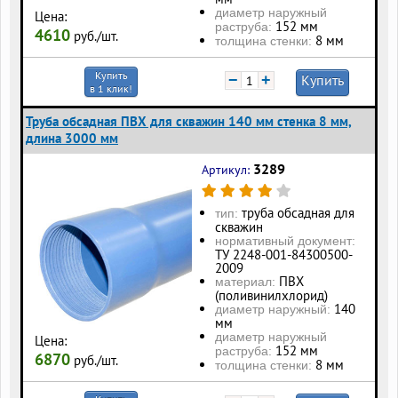
диаметр наружный
Цена:
152 мм
раструба:
4610
руб./шт.
8 мм
толщина стенки:
Купить
−
+
Купить
в 1 клик!
Труба обсадная ПВХ для скважин 140 мм стенка 8 мм,
длина 3000 мм
3289
Артикул:
труба обсадная для
тип:
скважин
нормативный документ:
ТУ 2248-001-84300500-
2009
ПВХ
материал:
(поливинилхлорид)
140
диаметр наружный:
мм
диаметр наружный
Цена:
152 мм
раструба:
6870
руб./шт.
8 мм
толщина стенки: