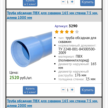
Купить
−
+
Купить
в 1 клик!
Труба обсадная ПВХ для скважин 165 мм стенка 7,5 мм,
длина 1000 мм
3290
Артикул:
труба обсадная для
тип:
скважин
нормативный документ:
ТУ 2248-001-84300500-
2009
ПВХ
материал:
(поливинилхлорид)
165
диаметр наружный:
мм
диаметр наружный
Цена:
176 мм
раструба:
2520
руб./шт.
7,5 мм
толщина стенки:
Купить
−
+
Купить
в 1 клик!
Труба обсадная ПВХ для скважин 165 мм стенка 7,5 мм,
длина 2000 мм