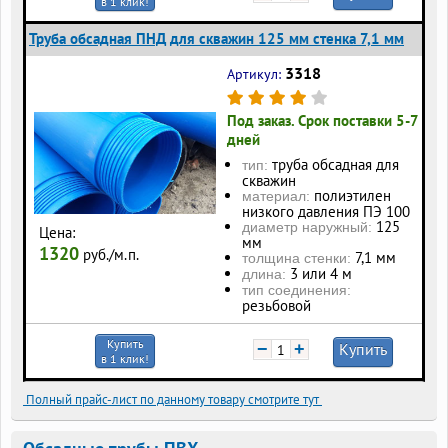
в 1 клик!
Труба обсадная ПНД для скважин 125 мм стенка 7,1 мм
3318
Артикул:
Под заказ. Срок поставки 5-7
дней
труба обсадная для
тип:
скважин
полиэтилен
материал:
низкого давления ПЭ 100
125
диаметр наружный:
Цена:
мм
1320
руб./м.п.
7,1 мм
толщина стенки:
3 или 4 м
длина:
тип соединения:
резьбовой
Купить
−
+
Купить
в 1 клик!
Полный прайс-лист по данному товару смотрите тут