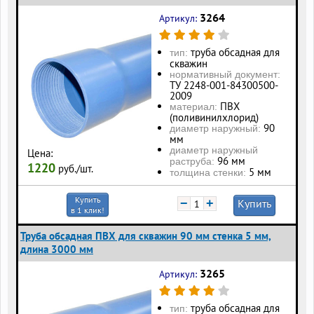
3264
Артикул:
труба обсадная для
тип:
скважин
нормативный документ:
ТУ 2248-001-84300500-
2009
ПВХ
материал:
(поливинилхлорид)
90
диаметр наружный:
мм
диаметр наружный
Цена:
96 мм
раструба:
1220
руб./шт.
5 мм
толщина стенки:
Купить
−
+
Купить
в 1 клик!
Труба обсадная ПВХ для скважин 90 мм стенка 5 мм,
длина 3000 мм
3265
Артикул:
труба обсадная для
тип: