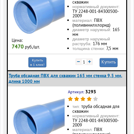
скважин
нормативный документ:
ТУ 2248-001-84300500-
2009
ПВХ
материал:
(поливинилхлорид)
165
диаметр наружный:
мм
диаметр наружный
Цена:
176 мм
раструба:
7470
руб./шт.
7,5 мм
толщина стенки:
Купить
−
+
Купить
в 1 клик!
Труба обсадная ПВХ для скважин 165 мм стенка 9,5 мм,
длина 1000 мм
3293
Артикул:
труба обсадная для
тип:
скважин
нормативный документ:
ТУ 2248-001-84300500-
2009
ПВХ
материал: