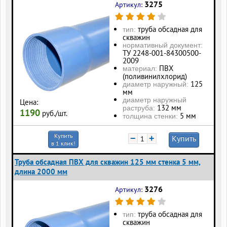
3275
Артикул:
труба обсадная для
тип:
скважин
нормативный документ:
ТУ 2248-001-84300500-
2009
ПВХ
материал:
(поливинилхлорид)
125
диаметр наружный:
мм
диаметр наружный
Цена:
132 мм
раструба:
1190
руб./шт.
5 мм
толщина стенки:
Купить
−
+
Купить
в 1 клик!
Труба обсадная ПВХ для скважин 125 мм стенка 5 мм,
длина 2000 мм
3276
Артикул:
труба обсадная для
тип:
скважин