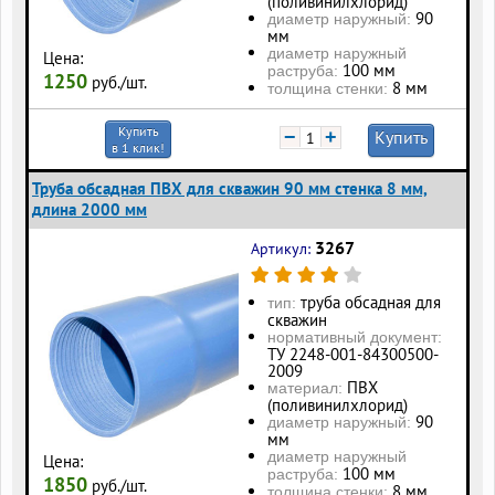
(поливинилхлорид)
90
диаметр наружный:
мм
диаметр наружный
Цена:
100 мм
раструба:
1250
руб./шт.
8 мм
толщина стенки:
Купить
−
+
Купить
в 1 клик!
Труба обсадная ПВХ для скважин 90 мм стенка 8 мм,
длина 2000 мм
3267
Артикул:
труба обсадная для
тип:
скважин
нормативный документ:
ТУ 2248-001-84300500-
2009
ПВХ
материал:
(поливинилхлорид)
90
диаметр наружный:
мм
диаметр наружный
Цена:
100 мм
раструба:
1850
руб./шт.
8 мм
толщина стенки: