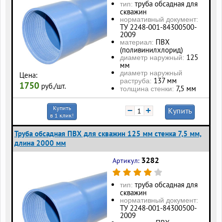
труба обсадная для
тип:
скважин
нормативный документ:
ТУ 2248-001-84300500-
2009
ПВХ
материал:
(поливинилхлорид)
125
диаметр наружный:
мм
диаметр наружный
Цена:
137 мм
раструба:
1750
руб./шт.
7,5 мм
толщина стенки:
Купить
−
+
Купить
в 1 клик!
Труба обсадная ПВХ для скважин 125 мм стенка 7,5 мм,
длина 2000 мм
3282
Артикул:
труба обсадная для
тип:
скважин
нормативный документ:
ТУ 2248-001-84300500-
2009