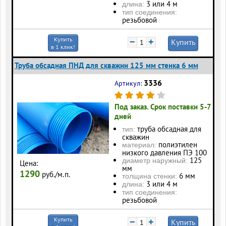
3 или 4 м
длина:
тип соединения:
резьбовой
Купить
−
+
Купить
в 1 клик!
Труба обсадная ПНД для скважин 125 мм стенка 6 мм
3336
Артикул:
Под заказ. Срок поставки 5-7
дней
труба обсадная для
тип:
скважин
полиэтилен
материал:
низкого давления ПЭ 100
125
диаметр наружный:
Цена:
мм
1290
руб./м.п.
6 мм
толщина стенки:
3 или 4 м
длина:
тип соединения:
резьбовой
Купить
−
+
Купить