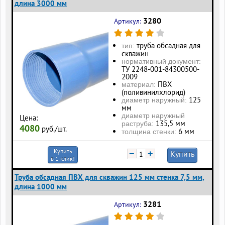
длина 3000 мм
3280
Артикул:
труба обсадная для
тип:
скважин
нормативный документ:
ТУ 2248-001-84300500-
2009
ПВХ
материал:
(поливинилхлорид)
125
диаметр наружный:
мм
диаметр наружный
Цена:
135,5 мм
раструба:
4080
руб./шт.
6 мм
толщина стенки:
Купить
−
+
Купить
в 1 клик!
Труба обсадная ПВХ для скважин 125 мм стенка 7,5 мм,
длина 1000 мм
3281
Артикул: