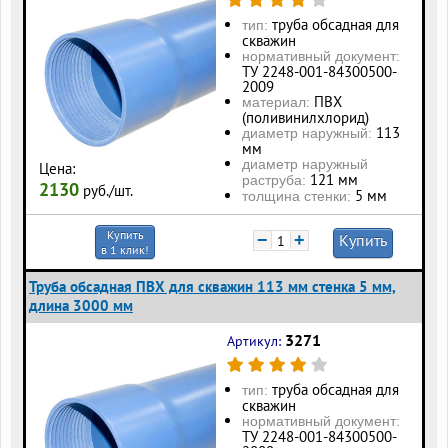
труба обсадная для
тип:
скважин
нормативный документ:
ТУ 2248-001-84300500-
2009
ПВХ
материал:
(поливинилхлорид)
113
диаметр наружный:
мм
диаметр наружный
Цена:
121 мм
раструба:
2130
руб./шт.
5 мм
толщина стенки:
Купить
−
+
Купить
в 1 клик!
Труба обсадная ПВХ для скважин 113 мм стенка 5 мм,
длина 3000 мм
3271
Артикул:
труба обсадная для
тип:
скважин
нормативный документ:
ТУ 2248-001-84300500-