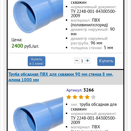
скважин
нормативный документ:
ТУ 2248-001-84300500-
2009
ПВХ
материал:
(поливинилхлорид)
90
диаметр наружный:
мм
диаметр наружный
Цена:
96 мм
раструба:
2400
руб./шт.
5 мм
толщина стенки:
Купить
−
+
Купить
в 1 клик!
Труба обсадная ПВХ для скважин 90 мм стенка 8 мм,
длина 1000 мм
3266
Артикул:
труба обсадная для
тип:
скважин
нормативный документ:
ТУ 2248-001-84300500-
2009
ПВХ
материал: