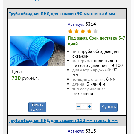
Труба обсадная ПНД для скважин 90 мм стенка 6 мм
3314
Артикул:
Под заказ. Срок поставки 5-7
дней
труба обсадная для
тип:
скважин
полиэтилен
материал:
низкого давления ПЭ 100
90
диаметр наружный:
Цена:
мм
730
руб./м.п.
6 мм
толщина стенки:
3 или 4 м
длина:
тип соединения:
резьбовой
Купить
−
+
Купить
в 1 клик!
Труба обсадная ПНД для скважин 110 мм стенка 6 мм
3315
Артикул: