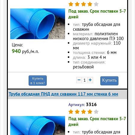
Под заказ. Срок поставки 5-7
дней
труба обсадная для
тип:
скважин
полиэтилен
материал:
низкого давления ПЭ 100
110
диаметр наружный:
Цена:
мм
940
руб./м.п.
6 мм
толщина стенки:
3 или 4 м
длина:
тип соединения:
резьбовой
Купить
−
+
Купить
в 1 клик!
Труба обсадная ПНД для скважин 117 мм стенка 6 мм
3316
Артикул:
Под заказ. Срок поставки 5-7
дней
труба обсадная для
тип: