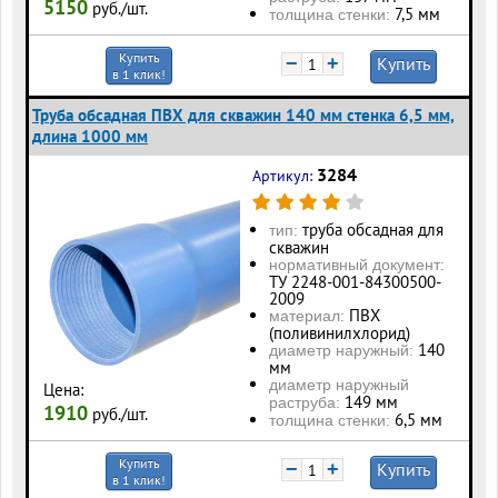
5150
руб./шт.
7,5 мм
толщина стенки:
Купить
−
+
Купить
в 1 клик!
Труба обсадная ПВХ для скважин 140 мм стенка 6,5 мм,
длина 1000 мм
3284
Артикул:
труба обсадная для
тип:
скважин
нормативный документ:
ТУ 2248-001-84300500-
2009
ПВХ
материал:
(поливинилхлорид)
140
диаметр наружный:
мм
диаметр наружный
Цена:
149 мм
раструба:
1910
руб./шт.
6,5 мм
толщина стенки:
Купить
−
+
Купить
в 1 клик!