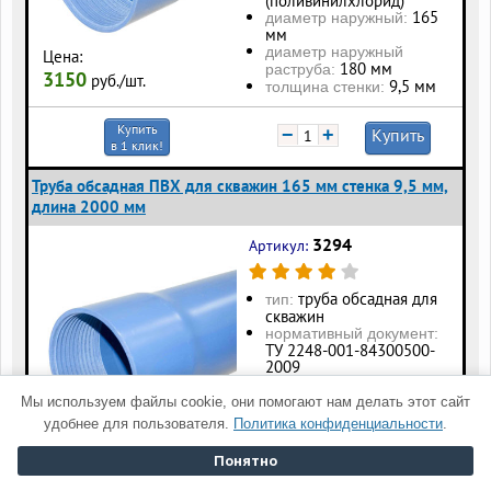
(поливинилхлорид)
165
диаметр наружный:
мм
диаметр наружный
Цена:
180 мм
раструба:
3150
руб./шт.
9,5 мм
толщина стенки:
Купить
−
+
Купить
в 1 клик!
Труба обсадная ПВХ для скважин 165 мм стенка 9,5 мм,
длина 2000 мм
3294
Артикул:
труба обсадная для
тип:
скважин
нормативный документ:
ТУ 2248-001-84300500-
2009
ПВХ
материал:
(поливинилхлорид)
Мы используем файлы cookie, они помогают нам делать этот сайт
165
диаметр наружный:
удобнее для пользователя.
Политика конфиденциальности
.
мм
диаметр наружный
Цена:
Понятно
180 мм
раструба:
6290
руб./шт.
9,5 мм
толщина стенки: