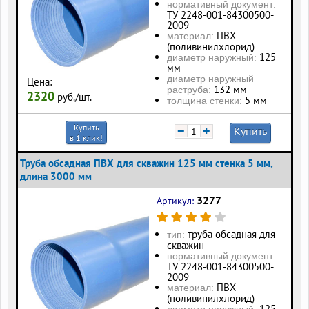
нормативный документ:
ТУ 2248-001-84300500-
2009
ПВХ
материал:
(поливинилхлорид)
125
диаметр наружный:
мм
диаметр наружный
Цена:
132 мм
раструба:
2320
руб./шт.
5 мм
толщина стенки:
Купить
−
+
Купить
в 1 клик!
Труба обсадная ПВХ для скважин 125 мм стенка 5 мм,
длина 3000 мм
3277
Артикул:
труба обсадная для
тип:
скважин
нормативный документ:
ТУ 2248-001-84300500-
2009
ПВХ
материал:
(поливинилхлорид)
125
диаметр наружный: