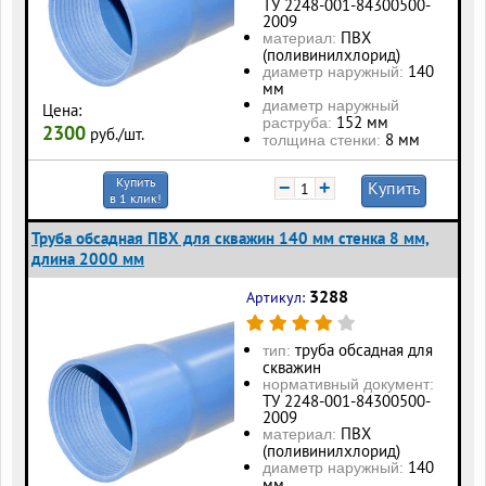
ТУ 2248-001-84300500-
2009
ПВХ
материал:
(поливинилхлорид)
140
диаметр наружный:
мм
диаметр наружный
Цена:
152 мм
раструба:
2300
руб./шт.
8 мм
толщина стенки:
Купить
−
+
Купить
в 1 клик!
Труба обсадная ПВХ для скважин 140 мм стенка 8 мм,
длина 2000 мм
3288
Артикул:
труба обсадная для
тип:
скважин
нормативный документ:
ТУ 2248-001-84300500-
2009
ПВХ
материал:
(поливинилхлорид)
140
диаметр наружный:
мм