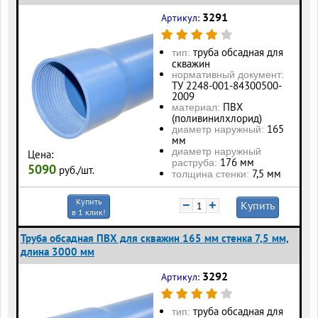
3291
Артикул:
труба обсадная для
тип:
скважин
нормативный документ:
ТУ 2248-001-84300500-
2009
ПВХ
материал:
(поливинилхлорид)
165
диаметр наружный:
мм
диаметр наружный
Цена:
176 мм
раструба:
5090
руб./шт.
7,5 мм
толщина стенки:
Купить
−
+
Купить
в 1 клик!
Труба обсадная ПВХ для скважин 165 мм стенка 7,5 мм,
длина 3000 мм
3292
Артикул:
труба обсадная для
тип: