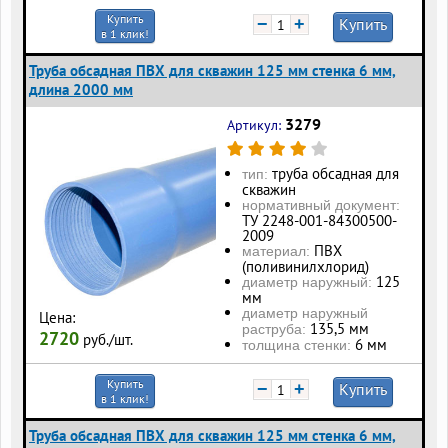
Купить
−
+
Купить
в 1 клик!
Труба обсадная ПВХ для скважин 125 мм стенка 6 мм,
длина 2000 мм
3279
Артикул:
труба обсадная для
тип:
скважин
нормативный документ:
ТУ 2248-001-84300500-
2009
ПВХ
материал:
(поливинилхлорид)
125
диаметр наружный:
мм
диаметр наружный
Цена:
135,5 мм
раструба:
2720
руб./шт.
6 мм
толщина стенки:
Купить
−
+
Купить
в 1 клик!
Труба обсадная ПВХ для скважин 125 мм стенка 6 мм,