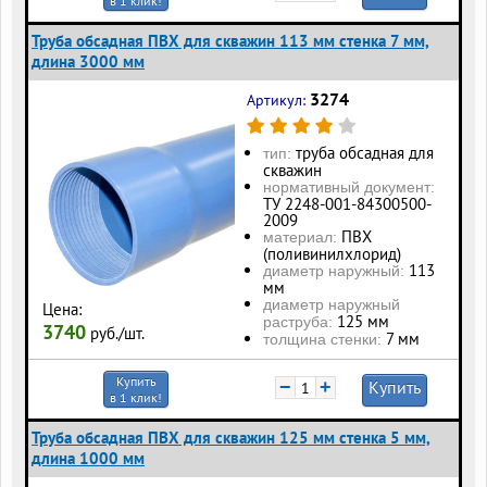
в 1 клик!
Труба обсадная ПВХ для скважин 113 мм стенка 7 мм,
длина 3000 мм
3274
Артикул:
труба обсадная для
тип:
скважин
нормативный документ:
ТУ 2248-001-84300500-
2009
ПВХ
материал:
(поливинилхлорид)
113
диаметр наружный:
мм
диаметр наружный
Цена:
125 мм
раструба:
3740
руб./шт.
7 мм
толщина стенки:
Купить
−
+
Купить
в 1 клик!
Труба обсадная ПВХ для скважин 125 мм стенка 5 мм,
длина 1000 мм