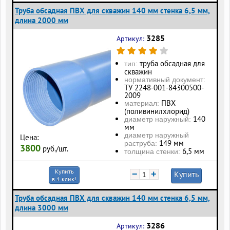
Труба обсадная ПВХ для скважин 140 мм стенка 6,5 мм,
длина 2000 мм
3285
Артикул:
труба обсадная для
тип:
скважин
нормативный документ:
ТУ 2248-001-84300500-
2009
ПВХ
материал:
(поливинилхлорид)
140
диаметр наружный:
мм
диаметр наружный
Цена:
149 мм
раструба:
3800
руб./шт.
6,5 мм
толщина стенки:
Купить
−
+
Купить
в 1 клик!
Труба обсадная ПВХ для скважин 140 мм стенка 6,5 мм,
длина 3000 мм
3286
Артикул: