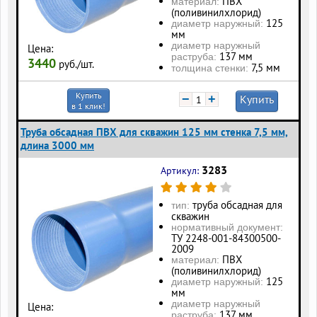
ПВХ
материал:
(поливинилхлорид)
125
диаметр наружный:
мм
диаметр наружный
Цена:
137 мм
раструба:
3440
руб./шт.
7,5 мм
толщина стенки:
Купить
−
+
Купить
в 1 клик!
Труба обсадная ПВХ для скважин 125 мм стенка 7,5 мм,
длина 3000 мм
3283
Артикул:
труба обсадная для
тип:
скважин
нормативный документ:
ТУ 2248-001-84300500-
2009
ПВХ
материал:
(поливинилхлорид)
125
диаметр наружный:
мм
диаметр наружный
Цена:
137 мм
раструба: