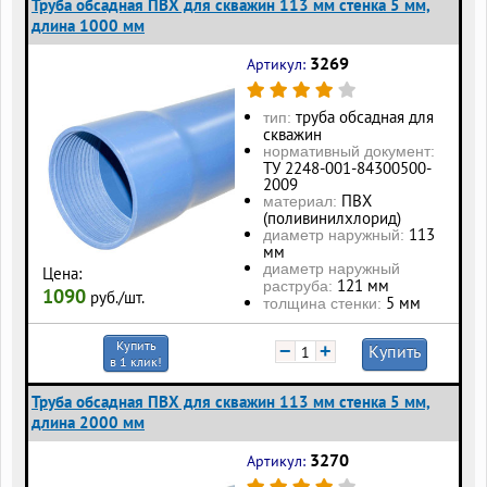
Труба обсадная ПВХ для скважин 113 мм стенка 5 мм,
длина 1000 мм
3269
Артикул:
труба обсадная для
тип:
скважин
нормативный документ:
ТУ 2248-001-84300500-
2009
ПВХ
материал:
(поливинилхлорид)
113
диаметр наружный:
мм
диаметр наружный
Цена:
121 мм
раструба:
1090
руб./шт.
5 мм
толщина стенки:
Купить
−
+
Купить
в 1 клик!
Труба обсадная ПВХ для скважин 113 мм стенка 5 мм,
длина 2000 мм
3270
Артикул: