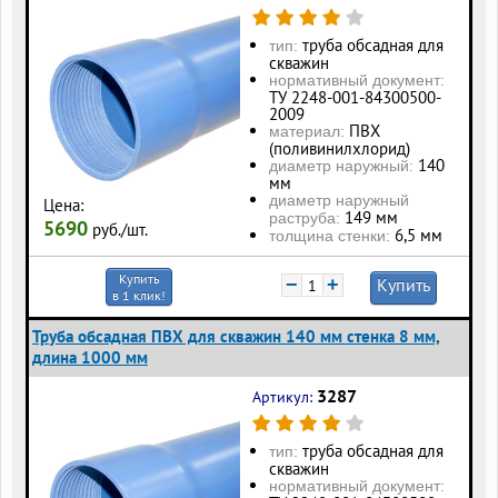
труба обсадная для
тип:
скважин
нормативный документ:
ТУ 2248-001-84300500-
2009
ПВХ
материал:
(поливинилхлорид)
140
диаметр наружный:
мм
диаметр наружный
Цена:
149 мм
раструба:
5690
руб./шт.
6,5 мм
толщина стенки:
Купить
−
+
Купить
в 1 клик!
Труба обсадная ПВХ для скважин 140 мм стенка 8 мм,
длина 1000 мм
3287
Артикул:
труба обсадная для
тип:
скважин
нормативный документ: