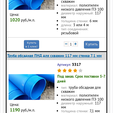
скважин
полиэтилен
материал:
низкого давления ПЭ 100
117
диаметр наружный:
Цена:
мм
1020
руб./м.п.
6 мм
толщина стенки:
3 или 4 м
длина:
тип соединения:
резьбовой
Купить
−
+
Купить
в 1 клик!
Труба обсадная ПНД для скважин 117 мм стенка 7,1 мм
3317
Артикул:
Под заказ. Срок поставки 5-7
дней
труба обсадная для
тип:
скважин
полиэтилен
материал:
низкого давления ПЭ 100
117
диаметр наружный:
Цена:
мм
1190
руб./м.п.
7,1 мм
толщина стенки: