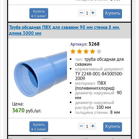
Купить
−
+
Купить
в 1 клик!
Труба обсадная ПВХ для скважин 90 мм стенка 8 мм,
длина 3000 мм
3268
Артикул:
труба обсадная для
тип:
скважин
нормативный документ:
ТУ 2248-001-84300500-
2009
ПВХ
материал:
(поливинилхлорид)
90
диаметр наружный:
мм
диаметр наружный
Цена:
100 мм
раструба:
3670
руб./шт.
8 мм
толщина стенки:
Купить
−
+
Купить
в 1 клик!