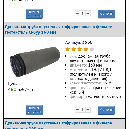
Купить
−
+
Купить
в 1 клик!
Дренажная труба двустенная гофрированная в фильтре
геотекстиль Сибур 160 мм
3560
Артикул:
дренажная труба
тип:
двухстенная с фильтром
160 мм
диаметр:
ПНД / ПВД
материал:
(полиэтилен низкого /
высокого давления)
SN-6
класс жесткости:
Цена:
красный, синий,
цвет трубы:
460
руб./м.п.
чёрный
геотекстиль Сибур
фильтр:
Купить
−
+
Купить
в 1 клик!
Дренажная труба двустенная гофрированная в фильтре
геотекстиль 160 мм