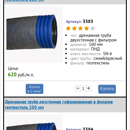
3383
Артикул:
дренажная труба
тип:
двухстенная с фильтром
160 мм
диаметр:
ПНД
материал:
SN-6
класс жесткости:
синий/красный
цвет трубы:
геотекстиль
фильтр:
Цена:
620
руб./м.п.
Купить
−
+
Купить
в 1 клик!
Дренажная труба двустенная гофрированная в фильтре
геотекстиль 200 мм
3384
Артикул: