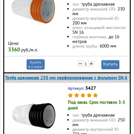
труба дренажная
тип:
230
диаметр внешний OD:
мм
диаметр внутренний ID:
200 мм
класс кольцевой жесткости:
SN 16
до 16
глубина монтажа:
метров
Цена:
6000 мм
длина трубы:
3360
руб./м.п.
Купить
−
+
Купить
в 1 клик!
Труба дренажная 250 мм перфорированная с фильтром SN 6
3427
Артикул:
Под заказ. Срок поставки 3-5
дней
труба дренажная
тип:
250
диаметр внешний OD:
мм
диаметр внутренний ID:
216 мм