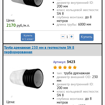
диаметр внутренний ID:
200 мм
класс кольцевой жесткости:
SN 8
до 8
глубина монтажа:
Цена:
метров
6000 мм
длина трубы:
2170
руб./м.п.
Купить
−
+
Купить
в 1 клик!
Труба дренажная 230 мм в геотекстиле SN 8
перфорированная
3423
Артикул:
труба дренажная
тип:
230
диаметр внешний OD:
мм
диаметр внутренний ID:
200 мм
класс кольцевой жесткости:
SN 8
до 8
глубина монтажа:
Цена:
метров