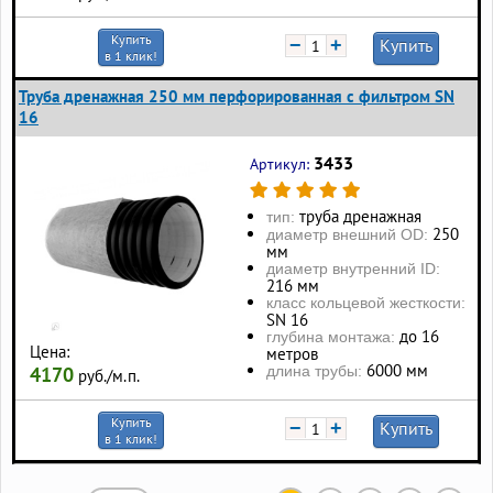
Купить
−
+
Купить
в 1 клик!
Труба дренажная 250 мм перфорированная с фильтром SN
16
3433
Артикул:
труба дренажная
тип:
250
диаметр внешний OD:
мм
диаметр внутренний ID:
216 мм
класс кольцевой жесткости:
SN 16
до 16
глубина монтажа:
Цена:
метров
6000 мм
длина трубы:
4170
руб./м.п.
Купить
−
+
Купить
в 1 клик!