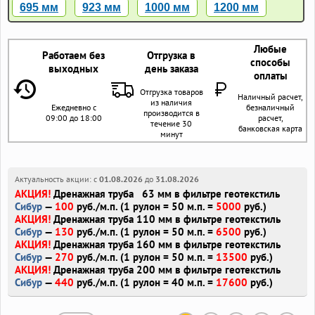
695 мм
923 мм
1000 мм
1200 мм
Любые
Работаем без
Отгрузка в
способы
выходных
день заказа
оплаты
Отгрузка товаров
Наличный расчет,
из наличия
Ежедневно с
безналичный
производится в
09:00 до 18:00
расчет,
течение 30
банковская карта
минут
Актуальность акции: c
01.08.2026
до
31.08.2026
АКЦИЯ!
Дренажная труба 63 мм в фильтре геотекстиль
Сибур
—
100
руб./м.п. (1 рулон = 50 м.п. =
5000
руб.)
АКЦИЯ!
Дренажная труба 110 мм в фильтре геотекстиль
Сибур
—
130
руб./м.п. (1 рулон = 50 м.п. =
6500
руб.)
АКЦИЯ!
Дренажная труба 160 мм в фильтре геотекстиль
Сибур
—
270
руб./м.п. (1 рулон = 50 м.п. =
13500
руб.)
АКЦИЯ!
Дренажная труба 200 мм в фильтре геотекстиль
Сибур
—
440
руб./м.п. (1 рулон = 40 м.п. =
17600
руб.)