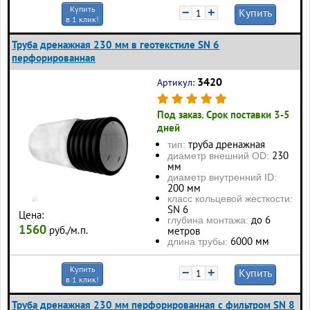
Купить
−
+
Купить
в 1 клик!
Труба дренажная 230 мм в геотекстиле SN 6
перфорированная
3420
Артикул:
Под заказ. Срок поставки 3-5
дней
труба дренажная
тип:
230
диаметр внешний OD:
мм
диаметр внутренний ID:
200 мм
класс кольцевой жесткости:
SN 6
Цена:
до 6
глубина монтажа:
1560
руб./м.п.
метров
6000 мм
длина трубы:
Купить
−
+
Купить
в 1 клик!
Труба дренажная 230 мм перфорированная с фильтром SN 8