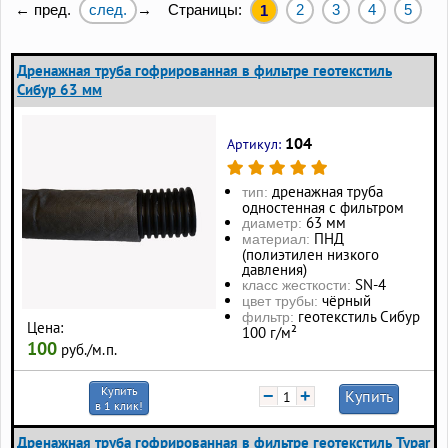
след.
Страницы:
2
3
4
5
← пред.
→
1
Дренажная труба гофрированная в фильтре геотекстиль
Сибур 63 мм
104
Артикул:
дренажная труба
тип:
одностенная с фильтром
63 мм
диаметр:
ПНД
материал:
(полиэтилен низкого
давления)
SN-4
класс жесткости:
чёрный
цвет трубы:
геотекстиль Сибур
фильтр:
Цена:
100 г/м²
100
руб./м.п.
Купить
−
+
Купить
в 1 клик!
Дренажная труба гофрированная в фильтре геотекстиль Typar