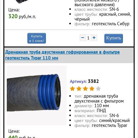
высокого давления)
SN-6
класс жесткости:
Цена:
красный, синий,
цвет трубы:
320
руб./м.п.
чёрный
геотекстиль Сибур
фильтр:
Купить
−
+
Купить
в 1 клик!
Дренажная труба двустенная гофрированная в фильтре
геотекстиль Typar 110 мм
3382
Артикул:
дренажная труба
тип:
двухстенная с фильтром
110 мм
диаметр:
ПНД
материал:
SN-6
класс жесткости:
синий/красный
цвет трубы:
геотекстиль Typar
фильтр:
Цена:
440
руб./м.п.