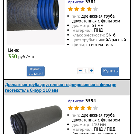
3381
Артикул:
дренажная труба
тип:
двухстенная с фильтром
63 мм
диаметр:
ПНД
материал:
SN-6
класс жесткости:
синий/красный
цвет трубы:
геотекстиль
фильтр:
Цена:
350
руб./м.п.
Купить
−
+
Купить
в 1 клик!
Дренажная труба двустенная гофрированная в фильтре
геотекстиль Сибур 110 мм
3554
Артикул:
дренажная труба
тип:
двухстенная с фильтром
110 мм
диаметр:
ПНД / ПВД
материал:
(полиэтилен низкого /