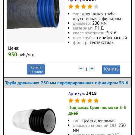
дренажная труба
тип:
двухстенная с фильтром
200 мм
диаметр:
ПНД
материал:
SN-6
класс жесткости:
синий/красный
цвет трубы:
геотекстиль
фильтр:
Цена:
950
руб./м.п.
Купить
−
+
Купить
в 1 клик!
Труба дренажная 230 мм перфорированная с фильтром SN 6
3418
Артикул:
Под заказ. Срок поставки 3-5
дней
труба дренажная
тип:
230
диаметр внешний OD:
мм
диаметр внутренний ID: