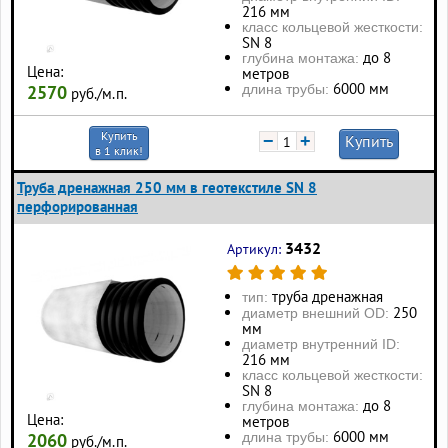
216 мм
класс кольцевой жесткости:
SN 8
до 8
глубина монтажа:
Цена:
метров
6000 мм
длина трубы:
2570
руб./м.п.
Купить
−
+
Купить
в 1 клик!
Труба дренажная 250 мм в геотекстиле SN 8
перфорированная
3432
Артикул:
труба дренажная
тип:
250
диаметр внешний OD:
мм
диаметр внутренний ID:
216 мм
класс кольцевой жесткости:
SN 8
до 8
глубина монтажа:
Цена:
метров
6000 мм
длина трубы:
2060
руб./м.п.