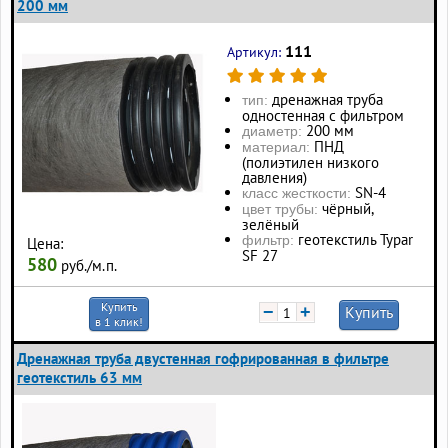
200 мм
111
Артикул:
дренажная труба
тип:
одностенная с фильтром
200 мм
диаметр:
ПНД
материал:
(полиэтилен низкого
давления)
SN-4
класс жесткости:
чёрный,
цвет трубы:
зелёный
геотекстиль Typar
фильтр:
Цена:
SF 27
580
руб./м.п.
Купить
−
+
Купить
в 1 клик!
Дренажная труба двустенная гофрированная в фильтре
геотекстиль 63 мм