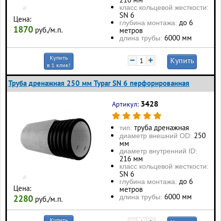
класс кольцевой жесткости:
SN 6
Цена:
до 6
глубина монтажа:
1870
руб./м.п.
метров
6000 мм
длина трубы:
Купить
−
+
Купить
в 1 клик!
Труба дренажная 250 мм Typar SN 6 перфорированная
3428
Артикул:
труба дренажная
тип:
250
диаметр внешний OD:
мм
диаметр внутренний ID:
216 мм
класс кольцевой жесткости:
SN 6
до 6
глубина монтажа:
Цена:
метров
6000 мм
длина трубы:
2280
руб./м.п.
Купить