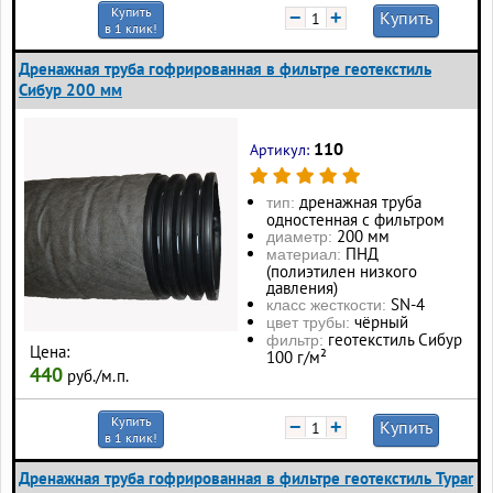
Купить
−
+
Купить
в 1 клик!
Дренажная труба гофрированная в фильтре геотекстиль
Сибур 200 мм
110
Артикул:
дренажная труба
тип:
одностенная с фильтром
200 мм
диаметр:
ПНД
материал:
(полиэтилен низкого
давления)
SN-4
класс жесткости:
чёрный
цвет трубы:
геотекстиль Сибур
фильтр:
Цена:
100 г/м²
440
руб./м.п.
Купить
−
+
Купить
в 1 клик!
Дренажная труба гофрированная в фильтре геотекстиль Typar