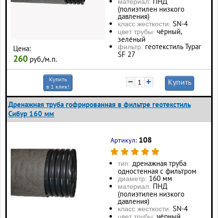
ПНД
материал:
(полиэтилен низкого
давления)
SN-4
класс жесткости:
чёрный,
цвет трубы:
зелёный
геотекстиль Typar
фильтр:
Цена:
SF 27
260
руб./м.п.
Купить
−
+
Купить
в 1 клик!
Дренажная труба гофрированная в фильтре геотекстиль
Сибур 160 мм
108
Артикул:
дренажная труба
тип:
одностенная с фильтром
160 мм
диаметр:
ПНД
материал:
(полиэтилен низкого
давления)
SN-4
класс жесткости:
чёрный
цвет трубы: