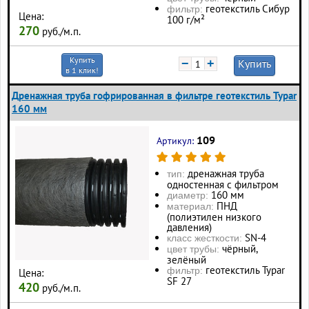
геотекстиль Сибур
фильтр:
Цена:
100 г/м²
270
руб./м.п.
Купить
−
+
Купить
в 1 клик!
Дренажная труба гофрированная в фильтре геотекстиль Typar
160 мм
109
Артикул:
дренажная труба
тип:
одностенная с фильтром
160 мм
диаметр:
ПНД
материал:
(полиэтилен низкого
давления)
SN-4
класс жесткости:
чёрный,
цвет трубы:
зелёный
геотекстиль Typar
фильтр:
Цена:
SF 27
420
руб./м.п.