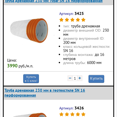
Труба дренажная 230 мм Typar SN 16 перфорированная
3425
Артикул:
труба дренажная
тип:
230
диаметр внешний OD:
мм
диаметр внутренний ID:
200 мм
класс кольцевой жесткости:
SN 16
до 16
глубина монтажа:
метров
Цена:
6000 мм
длина трубы:
3990
руб./м.п.
Купить
−
+
Купить
в 1 клик!
Труба дренажная 230 мм в геотекстиле SN 16
перфорированная
3426
Артикул: