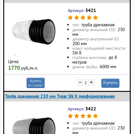
3421
Артикул:
труба дренажная
тип:
230
диаметр внешний OD:
мм
диаметр внутренний ID:
200 мм
класс кольцевой жесткости:
SN 8
до 8
глубина монтажа:
Цена:
метров
6000 мм
длина трубы:
1770
руб./м.п.
Купить
−
+
Купить
в 1 клик!
Труба дренажная 230 мм Typar SN 8 перфорированная
3422
Артикул:
труба дренажная
тип:
230
диаметр внешний OD:
мм