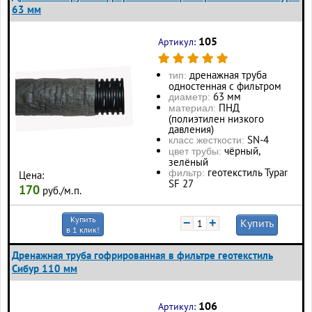
63 мм
105
Артикул:
дренажная труба
тип:
одностенная с фильтром
63 мм
диаметр:
ПНД
материал:
(полиэтилен низкого
давления)
SN-4
класс жесткости:
чёрный,
цвет трубы:
зелёный
геотекстиль Typar
фильтр:
Цена:
SF 27
170
руб./м.п.
Купить
−
+
Купить
в 1 клик!
Дренажная труба гофрированная в фильтре геотекстиль
Сибур 110 мм
106
Артикул: