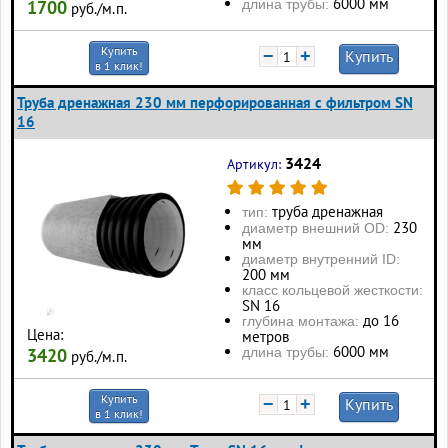
6000 мм
длина трубы:
1700
руб./м.п.
Купить
−
+
Купить
в 1 клик!
Труба дренажная 230 мм перфорированная с фильтром SN
16
3424
Артикул:
труба дренажная
тип:
230
диаметр внешний OD:
мм
диаметр внутренний ID:
200 мм
класс кольцевой жесткости:
SN 16
до 16
глубина монтажа:
Цена:
метров
6000 мм
длина трубы:
3420
руб./м.п.
Купить
−
+
Купить
в 1 клик!