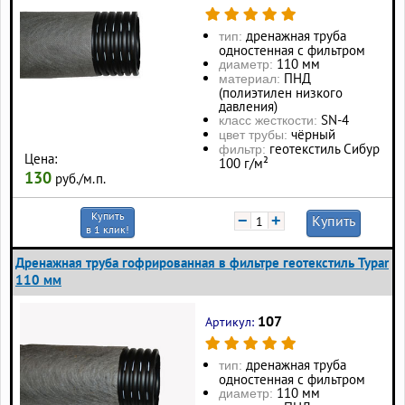
дренажная труба
тип:
одностенная с фильтром
110 мм
диаметр:
ПНД
материал:
(полиэтилен низкого
давления)
SN-4
класс жесткости:
чёрный
цвет трубы:
геотекстиль Сибур
фильтр:
Цена:
100 г/м²
130
руб./м.п.
Купить
−
+
Купить
в 1 клик!
Дренажная труба гофрированная в фильтре геотекстиль Typar
110 мм
107
Артикул:
дренажная труба
тип:
одностенная с фильтром
110 мм
диаметр: