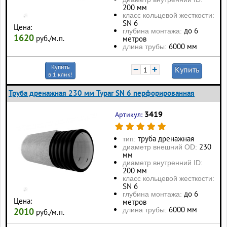
200 мм
класс кольцевой жесткости:
SN 6
Цена:
до 6
глубина монтажа:
1620
руб./м.п.
метров
6000 мм
длина трубы:
Купить
−
+
Купить
в 1 клик!
Труба дренажная 230 мм Typar SN 6 перфорированная
3419
Артикул:
труба дренажная
тип:
230
диаметр внешний OD:
мм
диаметр внутренний ID:
200 мм
класс кольцевой жесткости:
SN 6
до 6
глубина монтажа:
Цена:
метров
6000 мм
длина трубы:
2010
руб./м.п.