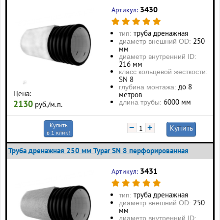
3430
Артикул:
труба дренажная
тип:
250
диаметр внешний OD:
мм
диаметр внутренний ID:
216 мм
класс кольцевой жесткости:
SN 8
до 8
глубина монтажа:
Цена:
метров
6000 мм
длина трубы:
2130
руб./м.п.
Купить
−
+
Купить
в 1 клик!
Труба дренажная 250 мм Typar SN 8 перфорированная
3431
Артикул:
труба дренажная
тип:
250
диаметр внешний OD:
мм
диаметр внутренний ID: