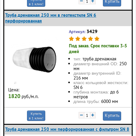
−
+
Купить
в 1 клик!
Труба дренажная 250 мм в геотекстиле SN 6
перфорированная
3429
Артикул:
Под заказ. Срок поставки 3-5
дней
труба дренажная
тип:
250
диаметр внешний OD:
мм
диаметр внутренний ID:
216 мм
класс кольцевой жесткости:
SN 6
Цена:
до 6
глубина монтажа:
1820
руб./м.п.
метров
6000 мм
длина трубы:
Купить
−
+
Купить
в 1 клик!
Труба дренажная 250 мм перфорированная с фильтром SN 8