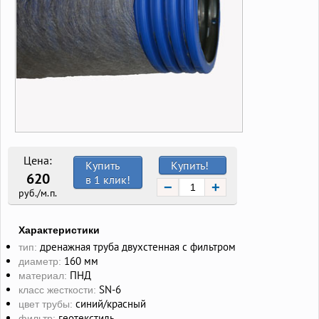
Цена:
Купить
Купить!
620
в 1 клик!
−
+
руб./м.п.
Характеристики
дренажная труба двухстенная с фильтром
тип:
160 мм
диаметр:
ПНД
материал:
SN-6
класс жесткости:
синий/красный
цвет трубы:
геотекстиль
фильтр: