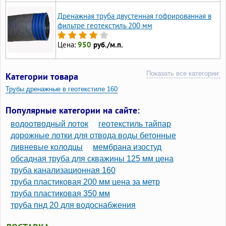
Дренажная труба двустенная гофрированная в
фильтре геотекстиль 200 мм
Цена:
950
руб./м.п.
Показать все категории:
Категории товара
Трубы дренажные в геотекстиле 160
Трубы дренажные в геотекстиле 110
Популярные категории на сайте:
Трубы гофрированные дренажные с геотекстильным фильтром
водоотводный лоток
геотекстиль тайпар
Дренажные трубы 160 мм в геотекстиле
дорожные лотки для отвода воды бетонные
ливневые колодцы
мембрана изостуд
Дренажные трубы 110 в фильтре
обсадная труба для скважины 125 мм цена
труба канализационная 160
труба пластиковая 200 мм цена за метр
труба пластиковая 350 мм
труба пнд 20 для водоснабжения