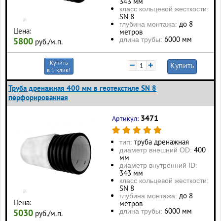
343 мм
класс кольцевой жесткости:
SN 8
до 8
глубина монтажа:
Цена:
метров
6000 мм
длина трубы:
5800
руб./м.п.
Купить
−
+
Купить
в 1 клик!
Труба дренажная 400 мм в геотекстиле SN 8
перфорированная
3471
Артикул:
труба дренажная
тип:
400
диаметр внешний OD:
мм
диаметр внутренний ID:
343 мм
класс кольцевой жесткости:
SN 8
до 8
глубина монтажа:
Цена:
метров
6000 мм
длина трубы:
5030
руб./м.п.