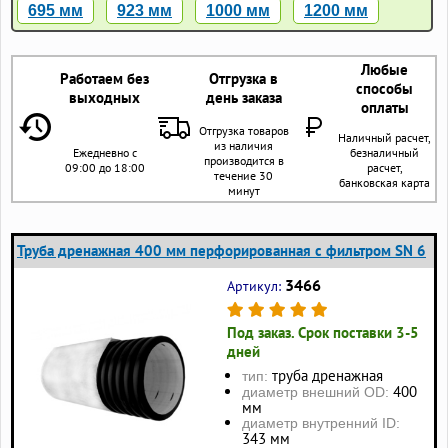
695 мм
923 мм
1000 мм
1200 мм
Любые
Работаем без
Отгрузка в
способы
выходных
день заказа
оплаты
Отгрузка товаров
Наличный расчет,
из наличия
Ежедневно с
безналичный
производится в
09:00 до 18:00
расчет,
течение 30
банковская карта
минут
Труба дренажная 400 мм перфорированная с фильтром SN 6
3466
Артикул:
Под заказ. Срок поставки 3-5
дней
труба дренажная
тип:
400
диаметр внешний OD:
мм
диаметр внутренний ID:
343 мм