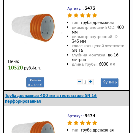
3473
Артикул:
труба дренажная
тип:
400
диаметр внешний OD:
мм
диаметр внутренний ID:
343 мм
класс кольцевой жесткости:
SN 16
до 16
глубина монтажа:
метров
Цена:
6000 мм
длина трубы:
10520
руб./м.п.
Купить
−
+
Купить
в 1 клик!
Труба дренажная 400 мм в геотекстиле SN 16
перфорированная
3474
Артикул:
труба дренажная
тип: