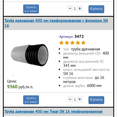
Купить
−
+
Купить
в 1 клик!
Труба дренажная 400 мм перфорированная с фильтром SN
16
3472
Артикул:
труба дренажная
тип:
400
диаметр внешний OD:
мм
диаметр внутренний ID:
343 мм
класс кольцевой жесткости:
SN 16
до 16
глубина монтажа:
Цена:
метров
6000 мм
длина трубы:
9360
руб./м.п.
Купить
−
+
Купить
в 1 клик!
Труба дренажная 400 мм Typar SN 16 перфорированная