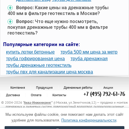
Вопрос:
Какие цены на дренажные трубы
400 мм в фильтре геотекстиль в Москве?
Вопрос:
Что еще нужно посмотреть,
покупая дренажные трубы 400 мм в фильтре
геотекстиль?
Популярные категории на сайте:
купить лотки бетонные
труба 500 мм цена за метр
труба гофрированная цена
труба дренажная
трубы дренажные геотекстиль
трубы пвх для канализации цена москва
Компания
Продукция
Дренажные работы
Акции
+7 (495) 792-61-76
Доставка
Оплата
Контакты
© 2004-2026
"
Аква-Инжиниринг
"
(г.Москва, ул.Зенитчиков,12) — продажа и монтаж
дренажных и ливневых систем, поверхностный водоотвод, гидроизоляционные
материалы, канализационные трубы и комплектующие, защитные трубы, материалы
для укрепления грунта, электрообогрев трубопроводов.
Мы используем файлы cookie, они помогают нам делать этот сайт
Политика обработки персональных данных
удобнее для пользователя.
Политика конфиденциальности
.