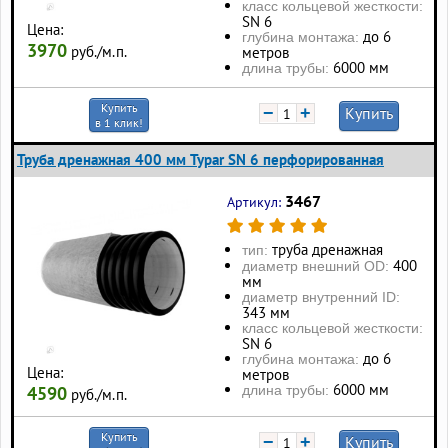
класс кольцевой жесткости:
SN 6
Цена:
до 6
глубина монтажа:
3970
руб./м.п.
метров
6000 мм
длина трубы:
Купить
−
+
Купить
в 1 клик!
Труба дренажная 400 мм Typar SN 6 перфорированная
3467
Артикул:
труба дренажная
тип:
400
диаметр внешний OD:
мм
диаметр внутренний ID:
343 мм
класс кольцевой жесткости:
SN 6
до 6
глубина монтажа:
Цена:
метров
6000 мм
длина трубы:
4590
руб./м.п.
Купить
−
+
Купить