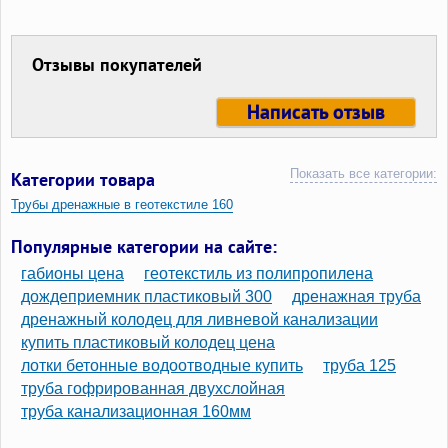
Отзывы покупателей
Написать отзыв
Показать все категории:
Категории товара
Трубы дренажные в геотекстиле 160
Трубы дренажные в геотекстиле 110
Популярные категории на сайте:
Трубы гофрированные дренажные с геотекстильным фильтром
габионы цена
геотекстиль из полипропилена
Дренажные трубы 160 мм в геотекстиле
дождеприемник пластиковый 300
дренажная труба
дренажный колодец для ливневой канализации
Дренажные трубы 110 в фильтре
купить пластиковый колодец цена
лотки бетонные водоотводные купить
труба 125
труба гофрированная двухслойная
труба канализационная 160мм