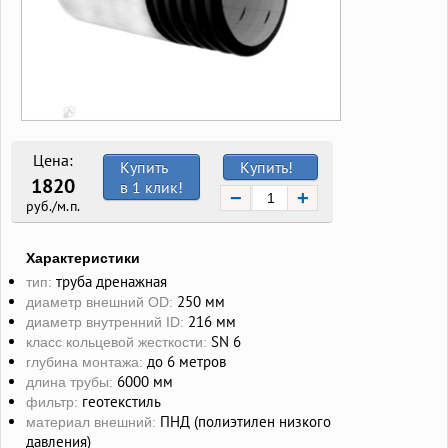
Цена:
Купить
Купить!
1820
в 1 клик!
−
+
руб./м.п.
Характеристики
труба дренажная
тип:
250 мм
диаметр внешний OD:
216 мм
диаметр внутренний ID:
SN 6
класс кольцевой жесткости:
до 6 метров
глубина монтажа:
6000 мм
длина трубы:
геотекстиль
фильтр:
ПНД (полиэтилен низкого
материал внешний:
давления)