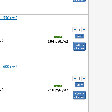
ь 550 г/м2
−
+
цена
Купить
ый
184
руб./м2
Купить
в 1 клик!
ь 600 г/м2
−
+
цена
Купить
ый
210
руб./м2
Купить
в 1 клик!