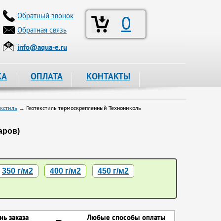
Обратный звонок
0
Обратная связь
info@aqua-e.ru
КА
ОПЛАТА
КОНТАКТЫ
кстиль
→ Геотекстиль термоскрепленный Технониколь
аров)
350 г/м2
400 г/м2
450 г/м2
нь заказа
Любые способы оплаты