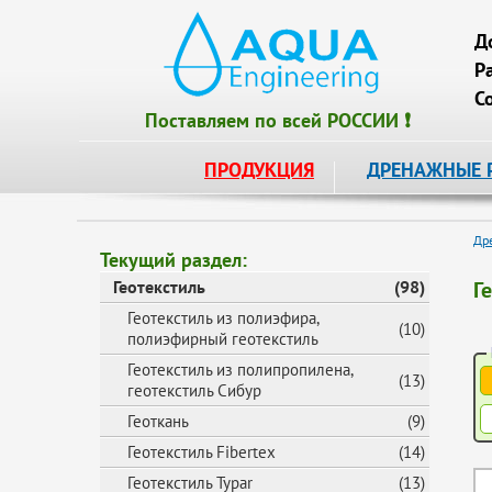
Д
Р
С
Поставляем по всей РОССИИ ❗
ПРОДУКЦИЯ
ДРЕНАЖНЫЕ 
Др
Текущий раздел:
Геотекстиль
(98)
Г
Геотекстиль из полиэфира,
(10)
полиэфирный геотекстиль
Геотекстиль из полипропилена,
(13)
геотекстиль Сибур
Геоткань
(9)
Геотекстиль Fibertex
(14)
Геотекстиль Typar
(13)