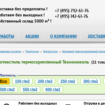
оставка без предоплаты !
+7 (495) 792-61-76
аботаем без выходных !
+7 (495) 142-61-76
обственный склад 5000 м² !
РАБОТЫ
АКЦИИ
О КОМПАНИИ
ДОСТАВ
енажные системы
→
Продукция
→
Геотекстиль
→
Нетканый термоскрепленный геоте
еотекстиль термоскрепленный Технониколь
(11 тов
Плотность:
Все
150 г/м2
200 г/м2
250 г/м2
300 г/м2
500 г/м2
550 г/м2
600 г/м2
Работаем без выходных
Отгрузка в де