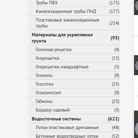
Трубы ПВХ
(175)
Канализационные трубы ПНД
(177)
Пластиковые канализационные
(214)
трубы
Материалы для укрепления
(93)
грунта
Газонная решетка
(4)
Георешетка
(15)
Георешетки ландшафтные
(5)
Геоматы
(9)
Геосетки
(25)
Геокомпозит
(9)
Габионы
(23)
Бордюр садовый
(3)
Водосточные системы
(622)
Лотки пластиковые дренажные
(48)
Бетонные водоотводные лотки
(52)