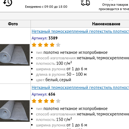
Отгрузка товаров
Ежедневно с 09:00 до 18:00
производится в теч
Фото
Наименование
Нетканый термоскрепленный геотекстиль плотност
Артикул:
3389
полотно нетканое иглопробивное
тип:
нетканый, термоскрепленн
способ изготовления:
100 г/м²
плотность:
от 1 до 6 м
ширина рулона:
50 – 100 м
длина в рулоне:
белый, серый
цвет:
Нетканый термоскрепленный геотекстиль плотност
Артикул:
656
полотно нетканое иглопробивное
тип:
нетканый, термоскрепленн
способ изготовления:
150 г/м²
плотность:
от 1 до 6 м
ширина рулона: