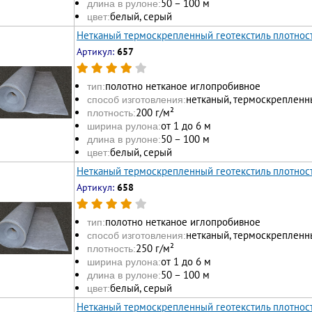
50 – 100 м
длина в рулоне:
белый, серый
цвет:
Нетканый термоскрепленный геотекстиль плотност
Артикул:
657
полотно нетканое иглопробивное
тип:
нетканый, термоскрепленн
способ изготовления:
200 г/м²
плотность:
от 1 до 6 м
ширина рулона:
50 – 100 м
длина в рулоне:
белый, серый
цвет:
Нетканый термоскрепленный геотекстиль плотност
Артикул:
658
полотно нетканое иглопробивное
тип:
нетканый, термоскрепленн
способ изготовления:
250 г/м²
плотность:
от 1 до 6 м
ширина рулона:
50 – 100 м
длина в рулоне:
белый, серый
цвет:
Нетканый термоскрепленный геотекстиль плотност