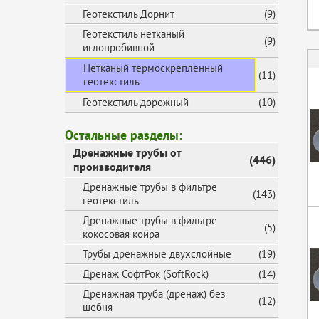
Геотекстиль Дорнит
(9)
Геотекстиль нетканый
(9)
иглопробивной
Нетканый термоскрепленный
(11)
геотекстиль
Геотекстиль дорожный
(10)
Остальные разделы:
Дренажные трубы от
(446)
производителя
Дренажные трубы в фильтре
(143)
геотекстиль
Дренажные трубы в фильтре
(5)
кокосовая койра
Трубы дренажные двухслойные
(19)
Дренаж СофтРок (SoftRock)
(14)
Дренажная труба (дренаж) без
(12)
щебня