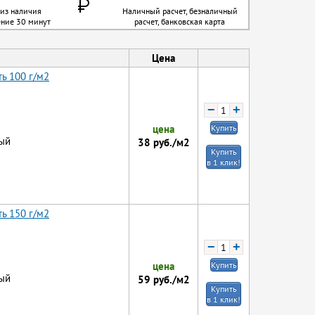
 из наличия
Наличный расчет, безналичный
ение 30 минут
расчет, банковская карта
Цена
ь 100 г/м2
−
+
цена
Купить
ый
38
руб./м2
Купить
в 1 клик!
ь 150 г/м2
−
+
цена
Купить
ый
59
руб./м2
Купить
в 1 клик!