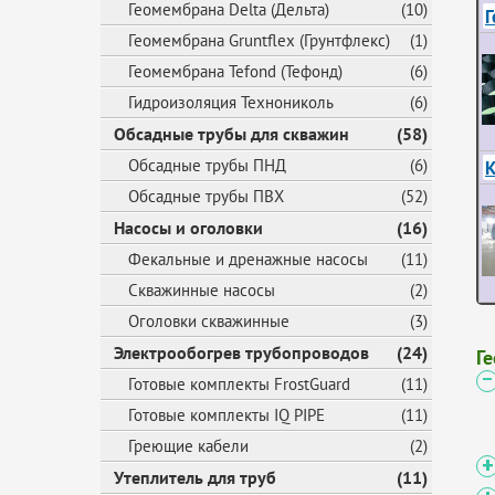
Геомембрана Delta (Дельта)
(10)
Г
Геомембрана Gruntflex (Грунтфлекс)
(1)
Геомембрана Tefond (Тефонд)
(6)
Гидроизоляция Технониколь
(6)
Обсадные трубы для скважин
(58)
К
Обсадные трубы ПНД
(6)
Обсадные трубы ПВХ
(52)
Насосы и оголовки
(16)
Фекальные и дренажные насосы
(11)
Скважинные насосы
(2)
Оголовки скважинные
(3)
Электрообогрев трубопроводов
(24)
Г
Готовые комплекты FrostGuard
(11)
Готовые комплекты IQ PIPE
(11)
Греющие кабели
(2)
Утеплитель для труб
(11)