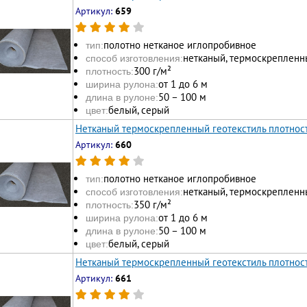
Артикул:
659
полотно нетканое иглопробивное
тип:
нетканый, термоскрепленн
способ изготовления:
300 г/м²
плотность:
от 1 до 6 м
ширина рулона:
50 – 100 м
длина в рулоне:
белый, серый
цвет:
Нетканый термоскрепленный геотекстиль плотност
Артикул:
660
полотно нетканое иглопробивное
тип:
нетканый, термоскрепленн
способ изготовления:
350 г/м²
плотность:
от 1 до 6 м
ширина рулона:
50 – 100 м
длина в рулоне:
белый, серый
цвет:
Нетканый термоскрепленный геотекстиль плотност
Артикул:
661