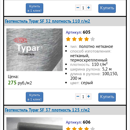
Купить
−
+
Купить
в 1 клик!
Геотекстиль Typar SF 32 плотность 110 г/м2
605
Артикул:
полотно нетканое
тип:
способ изготовления:
нетканый,
термоскрепленный
110 г/м²
плотность:
5,2 м
ширина рулона:
100, 150,
длина в рулоне:
Цена:
200 м
275
серый
руб./м2
цвет:
Купить
−
+
Купить
в 1 клик!
Геотекстиль Typar SF 37 плотность 125 г/м2
606
Артикул: