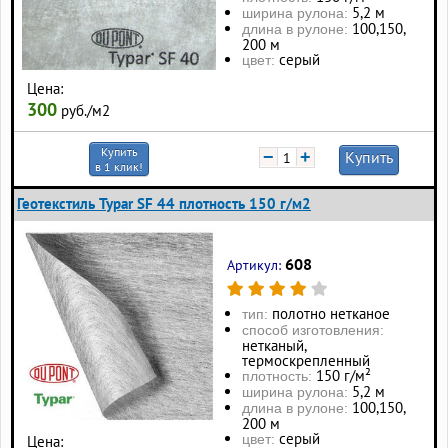
5,2 м
ширина рулона:
100, 150,
длина в рулоне:
200 м
серый
цвет:
Цена:
300
руб./м2
Купить
−
+
Купить
в 1 клик!
Геотекстиль Typar SF 44 плотность 150 г/м2
608
Артикул:
полотно нетканое
тип:
способ изготовления:
нетканый,
термоскрепленный
150 г/м²
плотность:
5,2 м
ширина рулона:
100, 150,
длина в рулоне:
200 м
серый
цвет:
Цена: