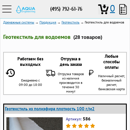
0
(495) 792-61-76
Дренажные системы
→
Продукция
→
Геотекстиль
→ Геотекстиль для водоемов
Геотекстиль для водоемов
(28 товаров)
Любые
Работаем без
Отгрузка в
способы
выходных
день заказа
оплаты
Отгрузка товаров
Наличный расчет,
из наличия
Ежедневно с
безналичный
производится в
09:00 до 18:00
расчет,
течение 30
банковская карта
минут
Геотекстиль из полиэфира плотность 100 г/м2
586
Артикул: