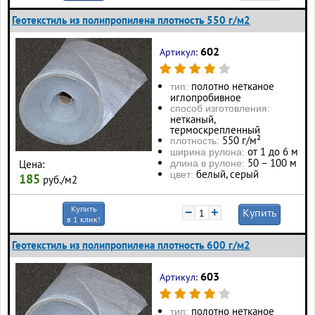
Геотекстиль из полипропилена плотность 550 г/м2
602
Артикул:
полотно нетканое
тип:
иглопробивное
способ изготовления:
нетканый,
термоскрепленный
550 г/м²
плотность:
от 1 до 6 м
ширина рулона:
50 – 100 м
длина в рулоне:
Цена:
белый, серый
цвет:
185
руб./м2
Купить
−
+
Купить
в 1 клик!
Геотекстиль из полипропилена плотность 600 г/м2
603
Артикул:
полотно нетканое
тип: