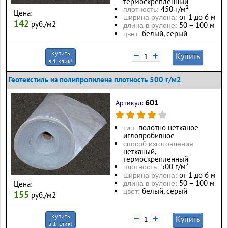
термоскрепленный
450 г/м²
плотность:
Цена:
от 1 до 6 м
ширина рулона:
142
руб./м2
50 – 100 м
длина в рулоне:
белый, серый
цвет:
Купить
−
+
Купить
в 1 клик!
Геотекстиль из полипропилена плотность 500 г/м2
601
Артикул:
полотно нетканое
тип:
иглопробивное
способ изготовления:
нетканый,
термоскрепленный
500 г/м²
плотность:
от 1 до 6 м
ширина рулона:
50 – 100 м
длина в рулоне:
Цена:
белый, серый
цвет:
155
руб./м2
Купить
−
+
Купить
в 1 клик!