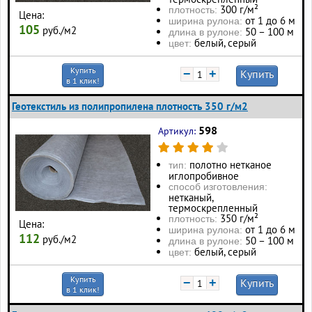
300 г/м²
плотность:
Цена:
от 1 до 6 м
ширина рулона:
105
руб./м2
50 – 100 м
длина в рулоне:
белый, серый
цвет:
Купить
−
+
Купить
в 1 клик!
Геотекстиль из полипропилена плотность 350 г/м2
598
Артикул:
полотно нетканое
тип:
иглопробивное
способ изготовления:
нетканый,
термоскрепленный
350 г/м²
плотность:
Цена:
от 1 до 6 м
ширина рулона:
112
руб./м2
50 – 100 м
длина в рулоне:
белый, серый
цвет:
Купить
−
+
Купить
в 1 клик!