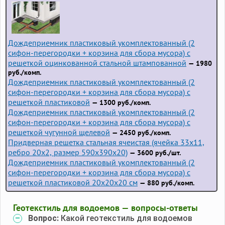
Дождеприемник пластиковый укомплектованный (2
сифон-перегородки + корзина для сбора мусора) с
решеткой оцинкованной стальной штампованной
— 1980
руб./комп.
Дождеприемник пластиковый укомплектованный (2
сифон-перегородки + корзина для сбора мусора) с
решеткой пластиковой
— 1300 руб./комп.
Дождеприемник пластиковый укомплектованный (2
сифон-перегородки + корзина для сбора мусора) с
решеткой чугунной щелевой
— 2450 руб./комп.
Придверная решетка стальная ячеистая (ячейка 33x11,
ребро 20x2, размер 590x390x20)
— 3600 руб./шт.
Дождеприемник пластиковый укомплектованный (2
сифон-перегородки + корзина для сбора мусора) с
решеткой пластиковой 20х20х20 см
— 880 руб./комп.
Геотекстиль для водоемов — вопросы-ответы
Вопрос:
Какой геотекстиль для водоемов