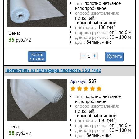
полотно нетканое
тип:
иглопробивное
способ изготовления:
нетканый,
термообработанный
100 г/м²
плотность:
от 1 до 6 м
ширина рулона:
Цена:
50 – 100 м
длина в рулоне:
35
руб./м2
белый, микс
цвет:
Купить
−
+
Купить
в 1 клик!
Геотекстиль из полиэфира плотность 150 г/м2
587
Артикул:
полотно нетканое
тип:
иглопробивное
способ изготовления:
нетканый,
термообработанный
150 г/м²
плотность:
от 1 до 6 м
ширина рулона:
Цена:
50 – 100 м
длина в рулоне:
38
руб./м2
белый, микс
цвет: