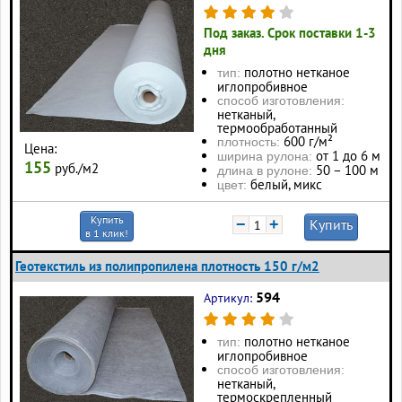
Под заказ. Срок поставки 1-3
дня
полотно нетканое
тип:
иглопробивное
способ изготовления:
нетканый,
термообработанный
600 г/м²
плотность:
Цена:
от 1 до 6 м
ширина рулона:
155
руб./м2
50 – 100 м
длина в рулоне:
белый, микс
цвет:
Купить
−
+
Купить
в 1 клик!
Геотекстиль из полипропилена плотность 150 г/м2
594
Артикул:
полотно нетканое
тип:
иглопробивное
способ изготовления:
нетканый,
термоскрепленный