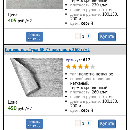
термоскрепленный
220 г/м²
плотность:
5,2 м
ширина рулона:
100, 150,
Цена:
длина в рулоне:
200 м
405
руб./м2
серый
цвет:
Купить
−
+
Купить
в 1 клик!
Геотекстиль Typar SF 77 плотность 260 г/м2
612
Артикул:
полотно нетканое
тип:
способ изготовления:
нетканый,
термоскрепленный
260 г/м²
плотность:
5,2 м
ширина рулона:
100, 150,
длина в рулоне:
Цена:
200 м
450
руб./м2
серый
цвет:
Купить
−
+
Купить
в 1 клик!