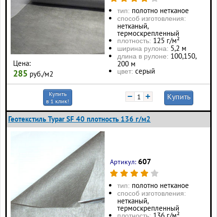
полотно нетканое
тип:
способ изготовления:
нетканый,
термоскрепленный
125 г/м²
плотность:
5,2 м
ширина рулона:
100, 150,
длина в рулоне:
Цена:
200 м
серый
цвет:
285
руб./м2
Купить
−
+
Купить
в 1 клик!
Геотекстиль Typar SF 40 плотность 136 г/м2
607
Артикул:
полотно нетканое
тип:
способ изготовления:
нетканый,
термоскрепленный
136 г/м²
плотность: