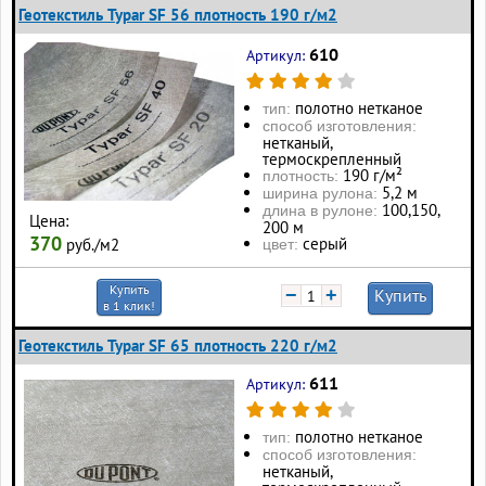
Геотекстиль Typar SF 56 плотность 190 г/м2
610
Артикул:
полотно нетканое
тип:
способ изготовления:
нетканый,
термоскрепленный
190 г/м²
плотность:
5,2 м
ширина рулона:
100, 150,
длина в рулоне:
Цена:
200 м
370
серый
руб./м2
цвет:
Купить
−
+
Купить
в 1 клик!
Геотекстиль Typar SF 65 плотность 220 г/м2
611
Артикул:
полотно нетканое
тип:
способ изготовления:
нетканый,