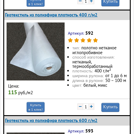
−
+
Купить
в 1 клик!
Геотекстиль из полиэфира плотность 400 г/м2
592
Артикул:
полотно нетканое
тип:
иглопробивное
способ изготовления:
нетканый,
термообработанный
400 г/м²
плотность:
от 1 до 6 м
ширина рулона:
50 – 100 м
длина в рулоне:
белый, микс
цвет:
Цена:
115
руб./м2
Купить
−
+
Купить
в 1 клик!
Геотекстиль из полиэфира плотность 600 г/м2
593
Артикул: