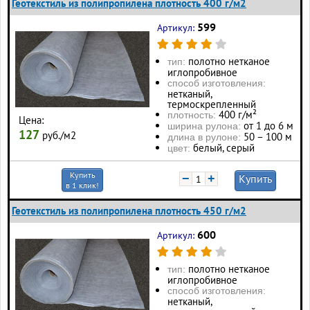
Геотекстиль из полипропилена плотность 400 г/м2
599
Артикул:
полотно нетканое
тип:
иглопробивное
способ изготовления:
нетканый,
термоскрепленный
400 г/м²
плотность:
Цена:
от 1 до 6 м
ширина рулона:
127
руб./м2
50 – 100 м
длина в рулоне:
белый, серый
цвет:
Купить
−
+
Купить
в 1 клик!
Геотекстиль из полипропилена плотность 450 г/м2
600
Артикул:
полотно нетканое
тип:
иглопробивное
способ изготовления:
нетканый,