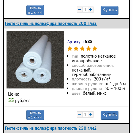
Купить
−
+
Купить
в 1 клик!
Геотекстиль из полиэфира плотность 200 г/м2
588
Артикул:
полотно нетканое
тип:
иглопробивное
способ изготовления:
нетканый,
термообработанный
200 г/м²
плотность:
от 1 до 6 м
ширина рулона:
50 – 100 м
длина в рулоне:
белый, микс
цвет:
Цена:
55
руб./м2
Купить
−
+
Купить
в 1 клик!
Геотекстиль из полиэфира плотность 250 г/м2