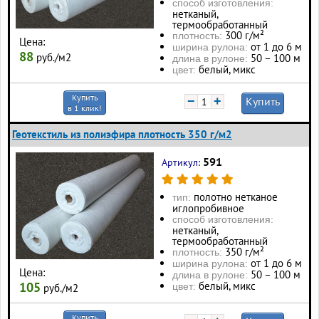
способ изготовления:
нетканый,
термообработанный
300 г/м²
плотность:
Цена:
от 1 до 6 м
ширина рулона:
88
руб./м2
50 – 100 м
длина в рулоне:
белый, микс
цвет:
Купить
−
+
Купить
в 1 клик!
Геотекстиль из полиэфира плотность 350 г/м2
591
Артикул:
полотно нетканое
тип:
иглопробивное
способ изготовления:
нетканый,
термообработанный
350 г/м²
плотность:
от 1 до 6 м
ширина рулона:
Цена:
50 – 100 м
длина в рулоне:
белый, микс
105
цвет:
руб./м2
Купить