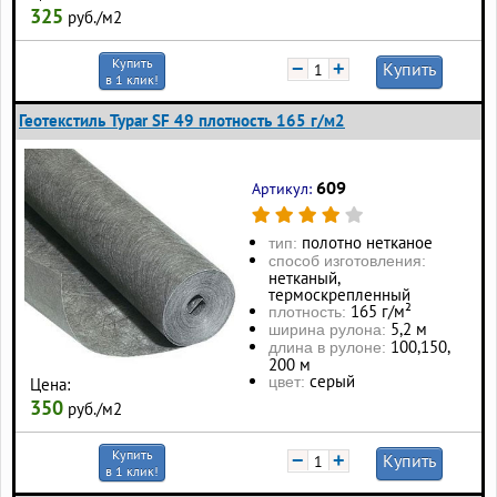
325
руб./м2
Купить
−
+
Купить
в 1 клик!
Геотекстиль Typar SF 49 плотность 165 г/м2
609
Артикул:
полотно нетканое
тип:
способ изготовления:
нетканый,
термоскрепленный
165 г/м²
плотность:
5,2 м
ширина рулона:
100, 150,
длина в рулоне:
200 м
серый
цвет:
Цена:
350
руб./м2
Купить
−
+
Купить
в 1 клик!