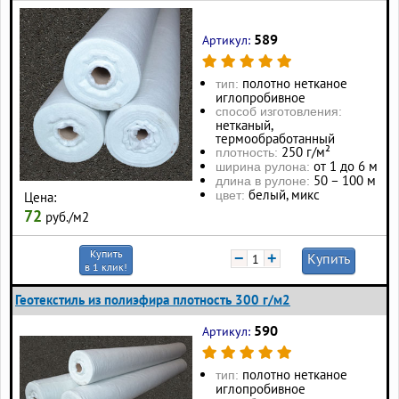
589
Артикул:
полотно нетканое
тип:
иглопробивное
способ изготовления:
нетканый,
термообработанный
250 г/м²
плотность:
от 1 до 6 м
ширина рулона:
50 – 100 м
длина в рулоне:
белый, микс
цвет:
Цена:
72
руб./м2
Купить
−
+
Купить
в 1 клик!
Геотекстиль из полиэфира плотность 300 г/м2
590
Артикул:
полотно нетканое
тип:
иглопробивное