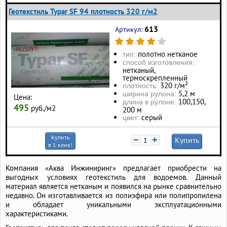
Геотекстиль Typar SF 94 плотность 320 г/м2
613
Артикул:
полотно нетканое
тип:
способ изготовления:
нетканый,
термоскрепленный
320 г/м²
плотность:
5,2 м
ширина рулона:
Цена:
100, 150,
длина в рулоне:
495
руб./м2
200 м
серый
цвет:
Купить
−
+
Купить
в 1 клик!
Компания «Аква Инжиниринг» предлагает приобрести на
выгодных условиях геотекстиль для водоемов. Данный
материал является нетканым и появился на рынке сравнительно
недавно. Он изготавливается из полиэфира или полипропилена
и обладает уникальными эксплуатационными
характеристиками.