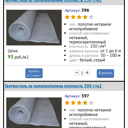
Геотекстиль из полипропилена плотность 250 г/м2
596
Артикул:
полотно нетканое
тип:
иглопробивное
способ изготовления:
нетканый,
термоскрепленный
250 г/м²
плотность:
от 1 до 6 м
Цена:
ширина рулона:
50 – 100 м
длина в рулоне:
93
руб./м2
белый, серый
цвет:
Купить
−
+
Купить
в 1 клик!
Геотекстиль из полипропилена плотность 300 г/м2
597
Артикул:
полотно нетканое
тип:
иглопробивное
способ изготовления:
нетканый,
термоскрепленный