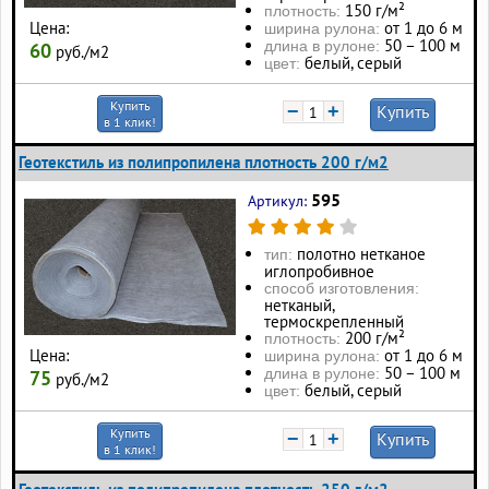
150 г/м²
плотность:
от 1 до 6 м
Цена:
ширина рулона:
50 – 100 м
длина в рулоне:
60
руб./м2
белый, серый
цвет:
Купить
−
+
Купить
в 1 клик!
Геотекстиль из полипропилена плотность 200 г/м2
595
Артикул:
полотно нетканое
тип:
иглопробивное
способ изготовления:
нетканый,
термоскрепленный
200 г/м²
плотность:
от 1 до 6 м
Цена:
ширина рулона:
50 – 100 м
длина в рулоне:
75
руб./м2
белый, серый
цвет:
Купить
−
+
Купить
в 1 клик!