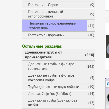
Геотекстиль Дорнит
(9)
Геотекстиль нетканый
(9)
иглопробивной
Нетканый термоскрепленный
(11)
геотекстиль
Геотекстиль дорожный
(10)
Остальные разделы:
Дренажные трубы от
(446)
производителя
Дренажные трубы в фильтре
(143)
геотекстиль
Дренажные трубы в фильтре
(5)
кокосовая койра
Д
Трубы дренажные двухслойные
(19)
Дренаж СофтРок (SoftRock)
(14)
Дренажная труба (дренаж) без
(12)
щебня