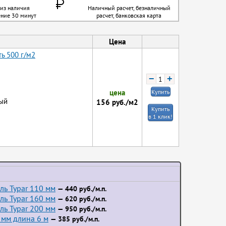
 из наличия
Наличный расчет, безналичный
ение 30 минут
расчет, банковская карта
Цена
ь 500 г/м2
−
+
цена
Купить
ый
156
руб./м2
Купить
в 1 клик!
ль Typar 110 мм
— 440 руб./м.п.
ль Typar 160 мм
— 620 руб./м.п.
ль Typar 200 мм
— 950 руб./м.п.
 мм длина 6 м
— 385 руб./м.п.