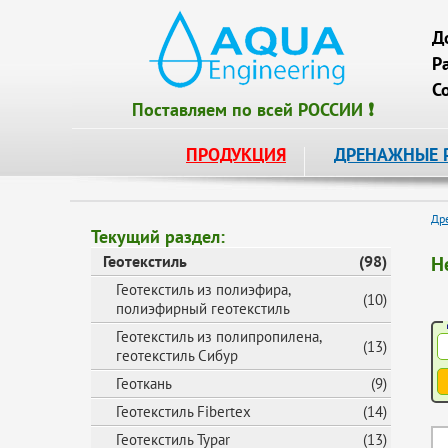
Д
Р
С
Поставляем по всей РОССИИ ❗
ПРОДУКЦИЯ
ДРЕНАЖНЫЕ 
Др
Текущий раздел:
Геотекстиль
(98)
Н
Геотекстиль из полиэфира,
(10)
полиэфирный геотекстиль
Геотекстиль из полипропилена,
(13)
геотекстиль Сибур
Геоткань
(9)
Геотекстиль Fibertex
(14)
Геотекстиль Typar
(13)