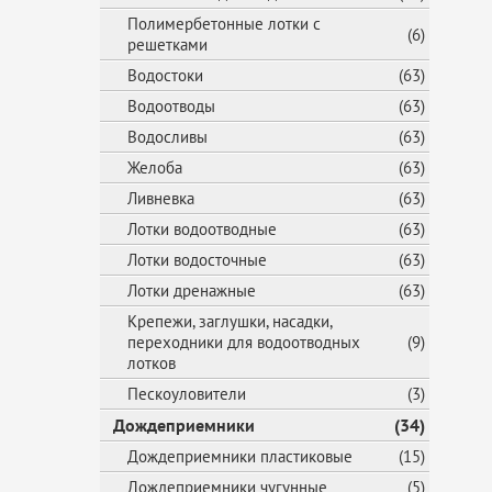
Полимербетонные лотки с
(6)
решетками
Водостоки
(63)
Водоотводы
(63)
Водосливы
(63)
Желоба
(63)
Ливневка
(63)
Лотки водоотводные
(63)
Лотки водосточные
(63)
Лотки дренажные
(63)
Крепежи, заглушки, насадки,
переходники для водоотводных
(9)
лотков
Пескоуловители
(3)
Дождеприемники
(34)
Дождеприемники пластиковые
(15)
Дождеприемники чугунные
(5)