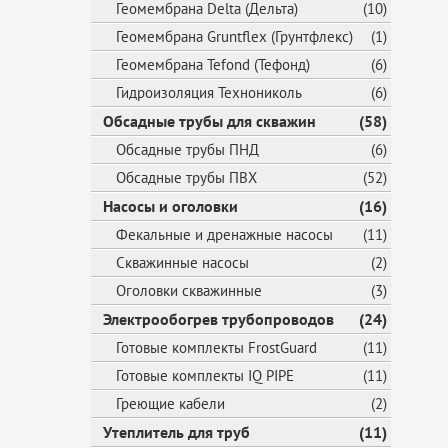
Геомембрана Delta (Дельта)
(10)
Геомембрана Gruntflex (Грунтфлекс)
(1)
Геомембрана Tefond (Тефонд)
(6)
Гидроизоляция Технониколь
(6)
Обсадные трубы для скважин
(58)
Обсадные трубы ПНД
(6)
Обсадные трубы ПВХ
(52)
Насосы и оголовки
(16)
Фекальные и дренажные насосы
(11)
Скважинные насосы
(2)
Оголовки скважинные
(3)
Электрообогрев трубопроводов
(24)
Готовые комплекты FrostGuard
(11)
Готовые комплекты IQ PIPE
(11)
Греющие кабели
(2)
Утеплитель для труб
(11)