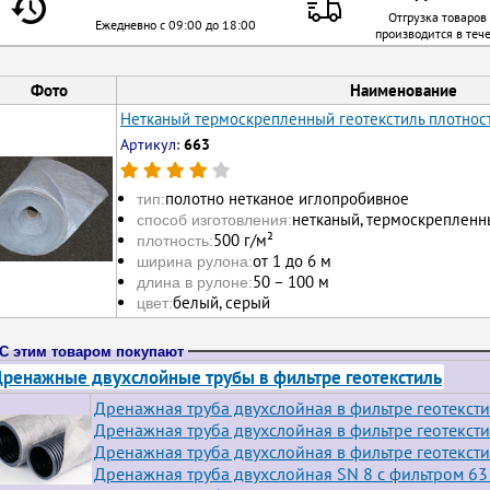
Отгрузка товаров
Ежедневно с 09:00 до 18:00
производится в теч
Фото
Наименование
Нетканый термоскрепленный геотекстиль плотност
Артикул:
663
полотно нетканое иглопробивное
тип:
нетканый, термоскрепленн
способ изготовления:
500 г/м²
плотность:
от 1 до 6 м
ширина рулона:
50 – 100 м
длина в рулоне:
белый, серый
цвет:
С этим товаром покупают
ренажные двухслойные трубы в фильтре геотекстиль
Дренажная труба двухслойная в фильтре геотексти
Дренажная труба двухслойная в фильтре геотексти
Дренажная труба двухслойная в фильтре геотексти
Дренажная труба двухслойная SN 8 с фильтром 63