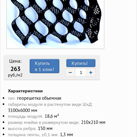
Цена:
Купить
Купить!
263
в 1 клик!
−
+
руб./м2
Характеристики
георешетка объемная
тип:
габариты модуля в растянутом виде ШхД:
3100х6000 мм
18,6 м²
площадь модуля:
210х210 мм
размер ячейки в развернутом виде:
150 мм
высота ребра:
1,3 мм
толщина ленты, ±0,1 мм: