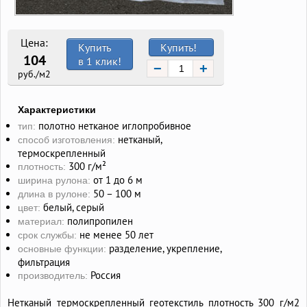
Цена:
Купить
Купить!
104
в 1 клик!
−
+
руб./м2
Характеристики
полотно нетканое иглопробивное
тип:
нетканый,
способ изготовления:
термоскрепленный
300 г/м²
плотность:
от 1 до 6 м
ширина рулона:
50 – 100 м
длина в рулоне:
белый, серый
цвет:
полипропилен
материал:
не менее 50 лет
срок службы:
разделение, укрепление,
основные функции:
фильтрация
Россия
производитель:
Нетканый термоскрепленный геотекстиль плотность 300 г/м2