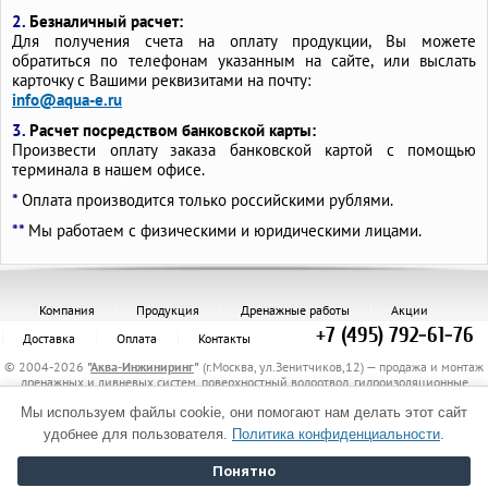
2.
Безналичный расчет:
Для получения счета на оплату продукции, Вы можете
обратиться по телефонам указанным на сайте, или выслать
карточку с Вашими реквизитами на почту:
info@aqua-e.ru
3.
Расчет посредством банковской карты:
Произвести оплату заказа банковской картой с помощью
терминала в нашем офисе.
*
Оплата производится только российскими рублями.
**
Мы работаем с физическими и юридическими лицами.
Компания
Продукция
Дренажные работы
Акции
+7 (495) 792-61-76
Доставка
Оплата
Контакты
© 2004-2026
"
Аква-Инжиниринг
"
(г.Москва, ул.Зенитчиков,12) — продажа и монтаж
дренажных и ливневых систем, поверхностный водоотвод, гидроизоляционные
материалы, канализационные трубы и комплектующие, защитные трубы, материалы
для укрепления грунта, электрообогрев трубопроводов.
Мы используем файлы cookie, они помогают нам делать этот сайт
Политика обработки персональных данных
удобнее для пользователя.
Политика конфиденциальности
.
Понятно