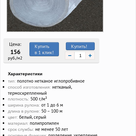
Цена:
Купить
Купить!
156
в 1 клик!
−
+
руб./м2
Характеристики
полотно нетканое иглопробивное
тип:
нетканый,
способ изготовления:
термоскрепленный
500 г/м²
плотность:
от 1 до 6 м
ширина рулона:
50 – 100 м
длина в рулоне:
белый, серый
цвет:
полипропилен
материал:
не менее 50 лет
срок службы:
разделение, укрепление,
основные функции: