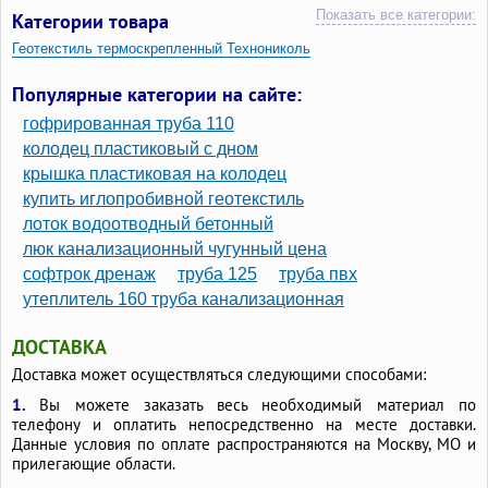
Показать все категории:
Категории товара
Геотекстиль термоскрепленный Технониколь
Геотекстиль иглопробивной термообработанный технониколь
Популярные категории на сайте:
300г м2
гофрированная труба 110
колодец пластиковый с дном
крышка пластиковая на колодец
купить иглопробивной геотекстиль
лоток водоотводный бетонный
люк канализационный чугунный цена
софтрок дренаж
труба 125
труба пвх
утеплитель 160 труба канализационная
ДОСТАВКА
Доставка может осуществляться следующими способами:
1.
Вы можете заказать весь необходимый материал по
телефону и оплатить непосредственно на месте доставки.
Данные условия по оплате распространяются на Москву, МО и
прилегающие области.