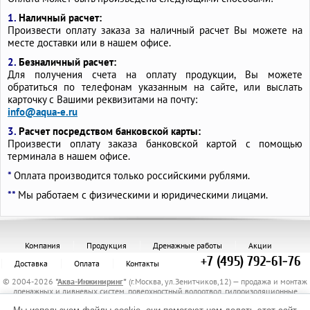
1.
Наличный расчет:
Произвести оплату заказа за наличный расчет Вы можете на
месте доставки или в нашем офисе.
2.
Безналичный расчет:
Для получения счета на оплату продукции, Вы можете
обратиться по телефонам указанным на сайте, или выслать
карточку с Вашими реквизитами на почту:
info@aqua-e.ru
3.
Расчет посредством банковской карты:
Произвести оплату заказа банковской картой с помощью
терминала в нашем офисе.
*
Оплата производится только российскими рублями.
**
Мы работаем с физическими и юридическими лицами.
Компания
Продукция
Дренажные работы
Акции
+7 (495) 792-61-76
Доставка
Оплата
Контакты
© 2004-2026
"
Аква-Инжиниринг
"
(г.Москва, ул.Зенитчиков,12) — продажа и монтаж
дренажных и ливневых систем, поверхностный водоотвод, гидроизоляционные
материалы, канализационные трубы и комплектующие, защитные трубы, материалы