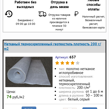
Работаем без
Отгрузка в
способы
выходных
день заказа
оплаты
Отгрузка товаров
Наличный расчет,
из наличия
Ежедневно с
безналичный
производится в
09:00 до 18:00
расчет,
течение 30
банковская карта
минут
Нетканый термоскрепленный геотекстиль плотность 200 г/
м2
657
Артикул:
полотно нетканое
тип:
иглопробивное
способ изготовления:
нетканый,
термоскрепленный
200 г/м²
плотность:
от 1 до 6 м
Цена:
ширина рулона:
50 – 100 м
длина в рулоне:
74
руб./м2
белый, серый
цвет:
Купить