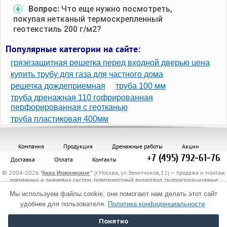
Вопрос:
Что еще нужно посмотреть,
покупая нетканый термоскрепленный
геотекстиль 200 г/м2?
Популярные категории на сайте:
грязезащитная решетка перед входной дверью цена
купить трубу для газа для частного дома
решетка дождеприемная
труба 100 мм
труба дренажная 110 гофрированная
перфорированная с геотканью
труба пластиковая 400мм
Компания
Продукция
Дренажные работы
Акции
+7 (495) 792-61-76
Доставка
Оплата
Контакты
© 2004-2026
"
Аква-Инжиниринг
"
(г.Москва, ул.Зенитчиков,12) — продажа и монтаж
дренажных и ливневых систем, поверхностный водоотвод, гидроизоляционные
материалы, канализационные трубы и комплектующие, защитные трубы, материалы
для укрепления грунта, электрообогрев трубопроводов.
Мы используем файлы cookie, они помогают нам делать этот сайт
Политика обработки персональных данных
удобнее для пользователя.
Политика конфиденциальности
.
Понятно