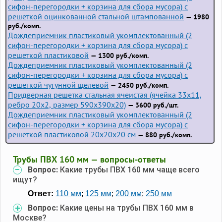
сифон-перегородки + корзина для сбора мусора) с
решеткой оцинкованной стальной штампованной
— 1980
руб./комп.
Дождеприемник пластиковый укомплектованный (2
сифон-перегородки + корзина для сбора мусора) с
решеткой пластиковой
— 1300 руб./комп.
Дождеприемник пластиковый укомплектованный (2
сифон-перегородки + корзина для сбора мусора) с
решеткой чугунной щелевой
— 2450 руб./комп.
Придверная решетка стальная ячеистая (ячейка 33x11,
ребро 20x2, размер 590x390x20)
— 3600 руб./шт.
Дождеприемник пластиковый укомплектованный (2
сифон-перегородки + корзина для сбора мусора) с
решеткой пластиковой 20х20х20 см
— 880 руб./комп.
Трубы ПВХ 160 мм — вопросы-ответы
Вопрос:
Какие трубы ПВХ 160 мм чаще всего
ищут?
Ответ:
110 мм
;
125 мм
;
200 мм
;
250 мм
Вопрос:
Какие цены на трубы ПВХ 160 мм в
Москве?