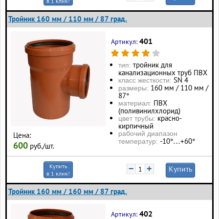
в 1 клик!
Тройник 160 мм / 110 мм / 87 град.
401
Артикул:
тройник для
тип:
канализационных труб ПВХ
SN 4
класс жесткости:
160 мм / 110 мм /
размеры:
87°
ПВХ
материал:
(поливинилхлорид)
красно-
цвет трубы:
кирпичный
рабочий диапазон
Цена:
-10°…+60°
температур:
600
руб./шт.
Купить
−
+
Купить
в 1 клик!
Тройник 160 мм / 160 мм / 87 град.
402
Артикул: