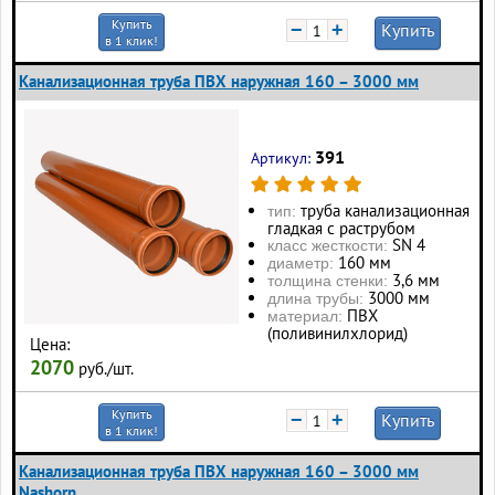
Купить
−
+
Купить
в 1 клик!
Канализационная труба ПВХ наружная 160 – 3000 мм
391
Артикул:
труба канализационная
тип:
гладкая с раструбом
SN 4
класс жесткости:
160 мм
диаметр:
3,6 мм
толщина стенки:
3000 мм
длина трубы:
ПВХ
материал:
(поливинилхлорид)
Цена:
2070
руб./шт.
Купить
−
+
Купить
в 1 клик!
Канализационная труба ПВХ наружная 160 – 3000 мм
Nashorn