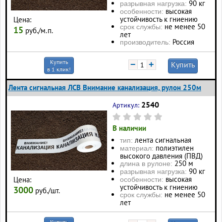
90 кг
разрывная нагрузка:
высокая
особенности:
устойчивость к гниению
Цена:
не менее 50
срок службы:
15
руб./м.п.
лет
Россия
производитель:
Купить
−
+
Купить
в 1 клик!
Лента сигнальная ЛСВ Внимание канализация, рулон 250м
2540
Артикул:
В наличии
лента сигнальная
тип:
полиэтилен
материал:
высокого давления (ПВД)
250 м
длина в рулоне:
90 кг
разрывная нагрузка:
высокая
Цена:
особенности:
устойчивость к гниению
3000
руб./шт.
не менее 50
срок службы:
лет
Купить