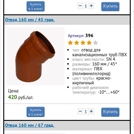
Купить
−
+
Купить
в 1 клик!
Отвод 160 мм / 45 град.
396
Артикул:
отвод для
тип:
канализационных труб ПВХ
SN 4
класс жесткости:
160 мм / 45°
размеры:
ПВХ
материал:
(поливинилхлорид)
красно-
цвет трубы:
кирпичный
рабочий диапазон
Цена:
-10°…+60°
температур:
420
руб./шт.
Купить
−
+
Купить
в 1 клик!
Отвод 160 мм / 67 град.