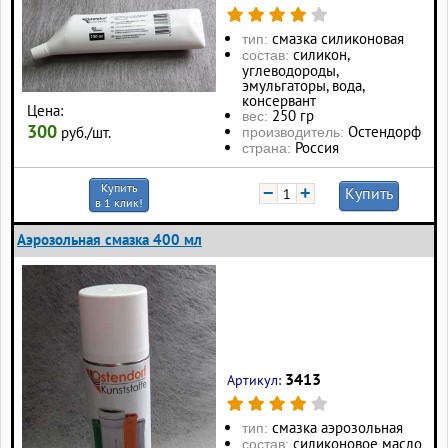
смазка силиконовая
тип:
силикон,
состав:
углеводороды,
эмульгаторы, вода,
консервант
Цена:
250 гр
вес:
300
Остендорф
руб./шт.
производитель:
Россия
страна:
Купить
−
+
Купить
в 1 клик!
Аэрозольная смазка 400 мл
3413
Артикул:
смазка аэрозольная
тип:
силиконовое масло
состав: