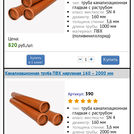
труба канализационная
тип:
гладкая с раструбом
SN 4
класс жесткости:
160 мм
диаметр:
3,6 мм
толщина стенки:
1000 мм
длина трубы:
ПВХ
материал:
(поливинилхлорид)
Цена:
820
руб./шт.
Купить
−
+
Купить
в 1 клик!
Канализационная труба ПВХ наружная 160 – 2000 мм
390
Артикул:
труба канализационная
тип:
гладкая с раструбом
SN 4
класс жесткости:
160 мм
диаметр:
3,6 мм
толщина стенки:
2000 мм
длина трубы: