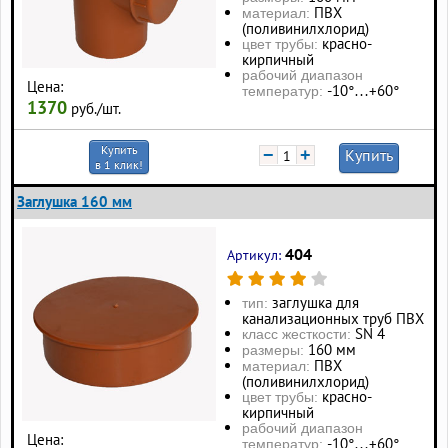
ПВХ
материал:
(поливинилхлорид)
красно-
цвет трубы:
кирпичный
рабочий диапазон
Цена:
-10°…+60°
температур:
1370
руб./шт.
Купить
−
+
Купить
в 1 клик!
Заглушка 160 мм
404
Артикул:
заглушка для
тип:
канализационных труб ПВХ
SN 4
класс жесткости:
160 мм
размеры:
ПВХ
материал:
(поливинилхлорид)
красно-
цвет трубы:
кирпичный
рабочий диапазон
Цена:
-10°…+60°
температур: