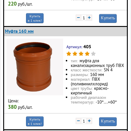
220
руб./шт.
Купить
−
+
Купить
в 1 клик!
Муфта 160 мм
405
Артикул:
муфта для
тип:
канализационных труб ПВХ
SN 4
класс жесткости:
160 мм
размеры:
ПВХ
материал:
(поливинилхлорид)
красно-
цвет трубы:
кирпичный
рабочий диапазон
Цена:
-10°…+60°
температур:
380
руб./шт.
Купить
−
+
Купить
в 1 клик!