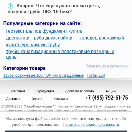
Вопрос:
Что еще нужно посмотреть,
покупая трубы ПВХ 160 мм?
Популярные категории на сайте:
геотекстиль под фундамент купить
дренажная труба двухслойная
колодец дренажный
купить дренажную трубу
трубы канализационные пластиковые размеры и
цены
Показать все категории:
Категории товара
Трубы оранжевые 160 ПВХ канализационные
Трубы 160
Компания
Продукция
Дренажные работы
Акции
+7 (495) 792-61-76
Доставка
Оплата
Контакты
© 2004-2026
"
Аква-Инжиниринг
"
(г.Москва, ул.Зенитчиков,12) — продажа и монтаж
дренажных и ливневых систем, поверхностный водоотвод, гидроизоляционные
материалы, канализационные трубы и комплектующие, защитные трубы, материалы
для укрепления грунта, электрообогрев трубопроводов.
Мы используем файлы cookie, они помогают нам делать этот сайт
Политика обработки персональных данных
удобнее для пользователя.
Политика конфиденциальности
.