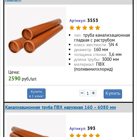
3553
Артикул:
труба канализационная
тип:
гладкая с раструбом
SN 4
класс жесткости:
160 мм
диаметр:
3,6 мм
толщина стенки:
3000 мм
длина трубы:
ПВХ
материал:
(поливинилхлорид)
Цена:
2590
руб./шт.
Купить
−
+
Купить
в 1 клик!
Канализационная труба ПВХ наружная 160 – 6080 мм
393
Артикул: