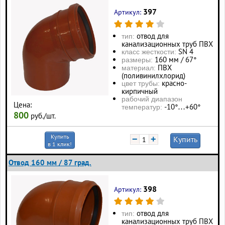
397
Артикул:
отвод для
тип:
канализационных труб ПВХ
SN 4
класс жесткости:
160 мм / 67°
размеры:
ПВХ
материал:
(поливинилхлорид)
красно-
цвет трубы:
кирпичный
рабочий диапазон
Цена:
-10°…+60°
температур:
800
руб./шт.
Купить
−
+
Купить
в 1 клик!
Отвод 160 мм / 87 град.
398
Артикул:
отвод для
тип:
канализационных труб ПВХ