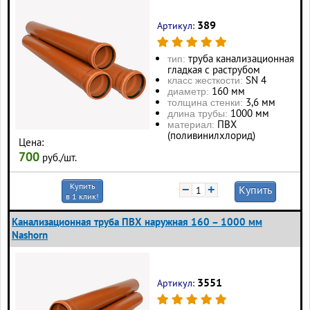
389
Артикул:
труба канализационная
тип:
гладкая с раструбом
SN 4
класс жесткости:
160 мм
диаметр:
3,6 мм
толщина стенки:
1000 мм
длина трубы:
ПВХ
материал:
(поливинилхлорид)
Цена:
700
руб./шт.
Купить
−
+
Купить
в 1 клик!
Канализационная труба ПВХ наружная 160 – 1000 мм
Nashorn
3551
Артикул: