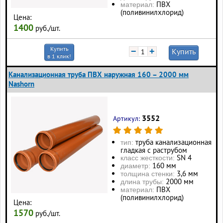
ПВХ
материал:
(поливинилхлорид)
Цена:
1400
руб./шт.
Купить
−
+
Купить
в 1 клик!
Канализационная труба ПВХ наружная 160 – 2000 мм
Nashorn
3552
Артикул:
труба канализационная
тип:
гладкая с раструбом
SN 4
класс жесткости:
160 мм
диаметр:
3,6 мм
толщина стенки:
2000 мм
длина трубы:
ПВХ
материал:
(поливинилхлорид)
Цена:
1570
руб./шт.