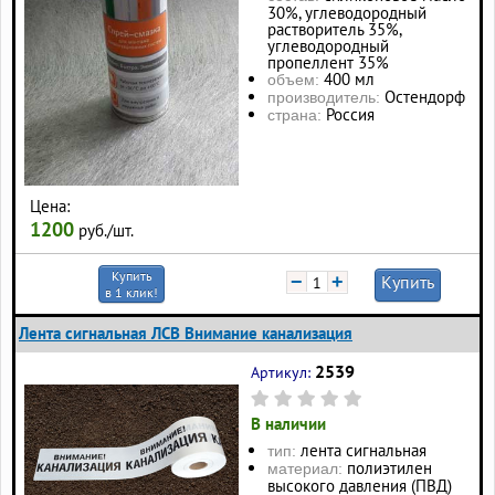
30%, углеводородный
растворитель 35%,
углеводородный
пропеллент 35%
400 мл
объем:
Остендорф
производитель:
Россия
страна:
Цена:
1200
руб./шт.
Купить
−
+
Купить
в 1 клик!
Лента сигнальная ЛСВ Внимание канализация
2539
Артикул:
В наличии
лента сигнальная
тип:
полиэтилен
материал:
высокого давления (ПВД)