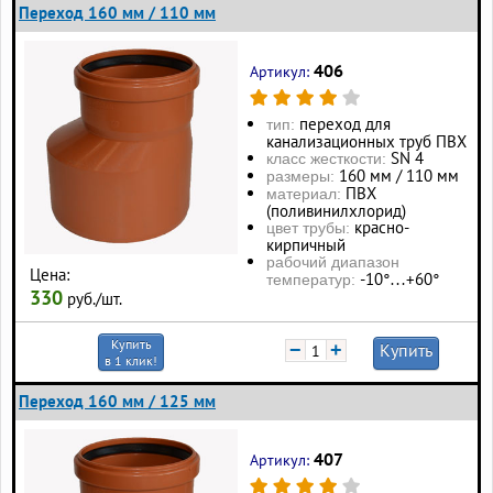
Переход 160 мм / 110 мм
406
Артикул:
переход для
тип:
канализационных труб ПВХ
SN 4
класс жесткости:
160 мм / 110 мм
размеры:
ПВХ
материал:
(поливинилхлорид)
красно-
цвет трубы:
кирпичный
рабочий диапазон
Цена:
-10°…+60°
температур:
330
руб./шт.
Купить
−
+
Купить
в 1 клик!
Переход 160 мм / 125 мм
407
Артикул: