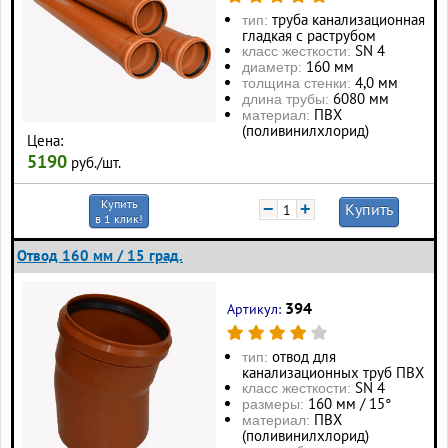
труба канализационная
тип:
гладкая с раструбом
SN 4
класс жесткости:
160 мм
диаметр:
4,0 мм
толщина стенки:
6080 мм
длина трубы:
ПВХ
материал:
(поливинилхлорид)
Цена:
5190
руб./шт.
Купить
−
+
Купить
в 1 клик!
Отвод 160 мм / 15 град.
394
Артикул:
отвод для
тип:
канализационных труб ПВХ
SN 4
класс жесткости:
160 мм / 15°
размеры:
ПВХ
материал:
(поливинилхлорид)