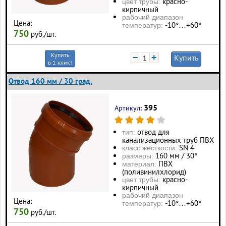
красно-
цвет трубы:
кирпичный
рабочий диапазон
Цена:
-10°…+60°
температур:
750
руб./шт.
Купить
−
+
Купить
в 1 клик!
Отвод 160 мм / 30 град.
395
Артикул:
отвод для
тип:
канализационных труб ПВХ
SN 4
класс жесткости:
160 мм / 30°
размеры:
ПВХ
материал:
(поливинилхлорид)
красно-
цвет трубы:
кирпичный
рабочий диапазон
Цена:
-10°…+60°
температур:
750
руб./шт.