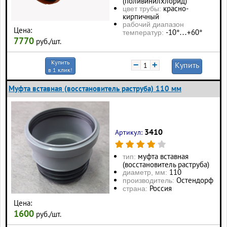
(поливинилхлорид)
красно-
цвет трубы:
кирпичный
рабочий диапазон
Цена:
-10°…+60°
температур:
7770
руб./шт.
Купить
−
+
Купить
в 1 клик!
Муфта вставная (восстановитель раструба) 110 мм
3410
Артикул:
муфта вставная
тип:
(восстановитель раструба)
110
диаметр, мм:
Остендорф
производитель:
Россия
страна:
Цена:
1600
руб./шт.