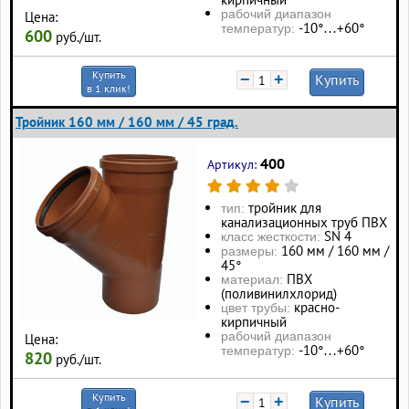
рабочий диапазон
Цена:
-10°…+60°
температур:
600
руб./шт.
Купить
−
+
Купить
в 1 клик!
Тройник 160 мм / 160 мм / 45 град.
400
Артикул:
тройник для
тип:
канализационных труб ПВХ
SN 4
класс жесткости:
160 мм / 160 мм /
размеры:
45°
ПВХ
материал:
(поливинилхлорид)
красно-
цвет трубы:
кирпичный
рабочий диапазон
Цена:
-10°…+60°
температур:
820
руб./шт.
Купить
−
+
Купить