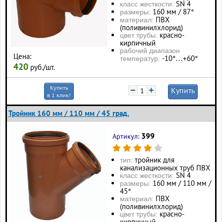
SN 4
класс жесткости:
160 мм / 87°
размеры:
ПВХ
материал:
(поливинилхлорид)
красно-
цвет трубы:
кирпичный
рабочий диапазон
Цена:
-10°…+60°
температур:
420
руб./шт.
Купить
−
+
Купить
в 1 клик!
Тройник 160 мм / 110 мм / 45 град.
399
Артикул:
тройник для
тип:
канализационных труб ПВХ
SN 4
класс жесткости:
160 мм / 110 мм /
размеры:
45°
ПВХ
материал:
(поливинилхлорид)
красно-
цвет трубы:
кирпичный