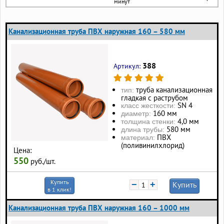
минут
Канализационная труба ПВХ наружная 160 – 580 мм
388
Артикул:
труба канализационная
тип:
гладкая с раструбом
SN 4
класс жесткости:
160 мм
диаметр:
4,0 мм
толщина стенки:
580 мм
длина трубы:
ПВХ
материал:
(поливинилхлорид)
Цена:
550
руб./шт.
Купить
−
+
Купить
в 1 клик!
Канализационная труба ПВХ наружная 160 – 1000 мм