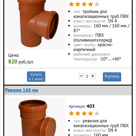
тройник для
тип:
канализационных труб ПВХ
SN 4
класс жесткости:
160 мм / 160 мм /
размеры:
87°
ПВХ
материал:
(поливинилхлорид)
красно-
цвет трубы:
кирпичный
рабочий диапазон
Цена:
-10°…+60°
температур:
820
руб./шт.
Купить
−
+
Купить
в 1 клик!
Ревизия 160 мм
403
Артикул:
ревизия для
тип:
канализационных труб ПВХ
SN 4
класс жесткости:
160 мм
размеры: