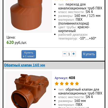
переход для
тип:
канализационных труб ПВХ
SN 4
класс жесткости:
160 мм / 125 мм
размеры:
ПВХ
материал:
(поливинилхлорид)
красно-
цвет трубы:
кирпичный
рабочий диапазон
Цена:
-10°…+60°
температур:
620
руб./шт.
Купить
−
+
Купить
в 1 клик!
Обратный клапан 160 мм
408
Артикул:
обратный клапан для
тип:
канализационных труб ПВХ
SN 4
класс жесткости:
160 мм
размеры:
ПВХ
материал: