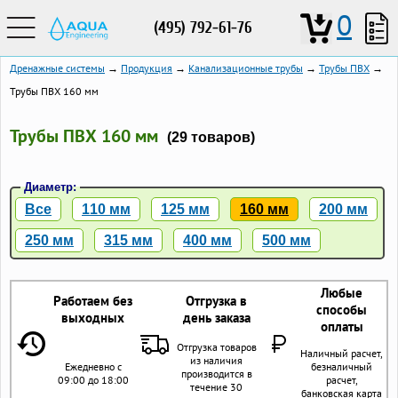
0
(495) 792-61-76
Дренажные системы
→
Продукция
→
Канализационные трубы
→
Трубы ПВХ
→
Трубы ПВХ 160 мм
Трубы ПВХ 160 мм
(29 товаров)
Диаметр:
Все
110 мм
125 мм
160 мм
200 мм
250 мм
315 мм
400 мм
500 мм
Любые
Работаем без
Отгрузка в
способы
выходных
день заказа
оплаты
Отгрузка товаров
Наличный расчет,
из наличия
Ежедневно с
безналичный
производится в
09:00 до 18:00
расчет,
течение 30
банковская карта