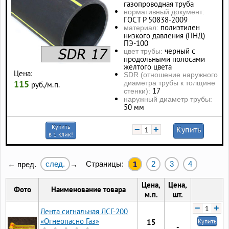
газопроводная труба
нормативный документ:
ГОСТ Р 50838-2009
полиэтилен
материал:
низкого давления (ПНД)
ПЭ-100
черный с
цвет трубы:
продольными полосами
желтого цвета
Цена:
SDR (отношение наружного
115
диаметра трубы к толщине
руб./м.п.
17
стенки):
наружный диаметр трубы:
50 мм
Купить
−
+
Купить
в 1 клик!
след.
Страницы:
2
3
4
← пред.
→
1
Цена,
Цена,
Фото
Наименование товара
м.п.
шт.
−
+
Лента сигнальная ЛСГ-200
«Огнеопасно Газ»
15
Купить
-