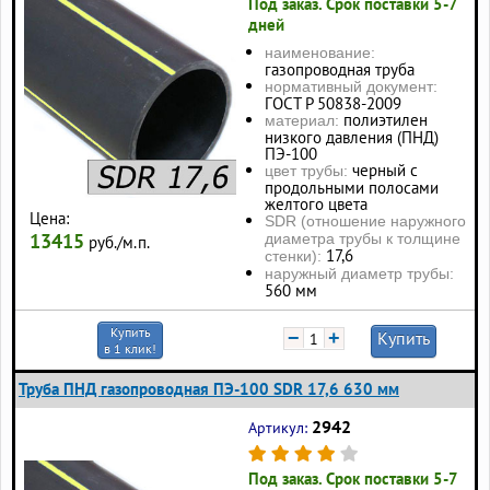
Под заказ. Срок поставки 5-7
дней
наименование:
газопроводная труба
нормативный документ:
ГОСТ Р 50838-2009
полиэтилен
материал:
низкого давления (ПНД)
ПЭ-100
черный с
цвет трубы:
продольными полосами
желтого цвета
Цена:
SDR (отношение наружного
13415
диаметра трубы к толщине
руб./м.п.
17,6
стенки):
наружный диаметр трубы:
560 мм
Купить
−
+
Купить
в 1 клик!
Труба ПНД газопроводная ПЭ-100 SDR 17,6 630 мм
2942
Артикул:
Под заказ. Срок поставки 5-7