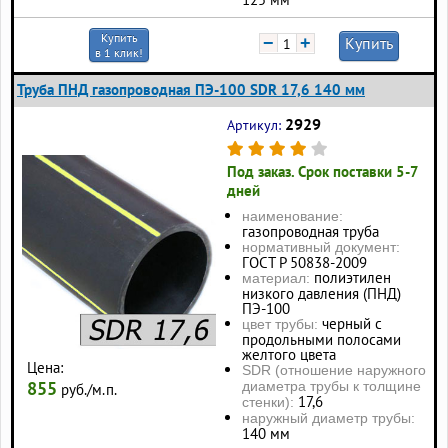
Купить
−
+
Купить
в 1 клик!
Труба ПНД газопроводная ПЭ-100 SDR 17,6 140 мм
2929
Артикул:
Под заказ. Срок поставки 5-7
дней
наименование:
газопроводная труба
нормативный документ:
ГОСТ Р 50838-2009
полиэтилен
материал:
низкого давления (ПНД)
ПЭ-100
черный с
цвет трубы:
продольными полосами
желтого цвета
Цена:
SDR (отношение наружного
855
диаметра трубы к толщине
руб./м.п.
17,6
стенки):
наружный диаметр трубы:
140 мм