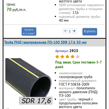
желтого цвета
Цена:
SDR (отношение наружного
70
диаметра трубы к толщине
руб./м.п.
17,6
стенки):
наружный диаметр трубы:
40 мм
Купить
−
+
Купить
в 1 клик!
Труба ПНД газопроводная ПЭ-100 SDR 17,6 50 мм
2923
Артикул:
Под заказ. Срок поставки 5-7
дней
наименование:
газопроводная труба
нормативный документ:
ГОСТ Р 50838-2009
полиэтилен
материал:
низкого давления (ПНД)
ПЭ-100
черный с
цвет трубы:
продольными полосами
желтого цвета