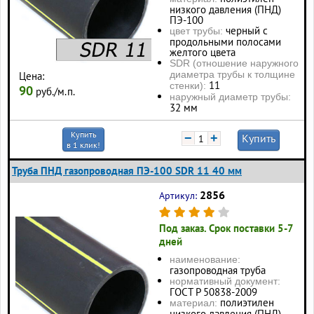
низкого давления (ПНД)
ПЭ-100
черный с
цвет трубы:
продольными полосами
желтого цвета
SDR (отношение наружного
диаметра трубы к толщине
Цена:
11
стенки):
90
руб./м.п.
наружный диаметр трубы:
32 мм
Купить
−
+
Купить
в 1 клик!
Труба ПНД газопроводная ПЭ-100 SDR 11 40 мм
2856
Артикул:
Под заказ. Срок поставки 5-7
дней
наименование:
газопроводная труба
нормативный документ:
ГОСТ Р 50838-2009
полиэтилен
материал:
низкого давления (ПНД)