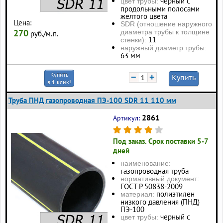
черный с
цвет трубы:
продольными полосами
желтого цвета
Цена:
SDR (отношение наружного
270
диаметра трубы к толщине
руб./м.п.
11
стенки):
наружный диаметр трубы:
63 мм
Купить
−
+
Купить
в 1 клик!
Труба ПНД газопроводная ПЭ-100 SDR 11 110 мм
2861
Артикул:
Под заказ. Срок поставки 5-7
дней
наименование:
газопроводная труба
нормативный документ:
ГОСТ Р 50838-2009
полиэтилен
материал:
низкого давления (ПНД)
ПЭ-100
черный с
цвет трубы: