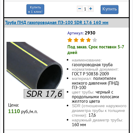
Купить
−
+
Купить
в 1 клик!
Труба ПНД газопроводная ПЭ-100 SDR 17,6 160 мм
2930
Артикул:
Под заказ. Срок поставки 5-7
дней
наименование:
газопроводная труба
нормативный документ:
ГОСТ Р 50838-2009
полиэтилен
материал:
низкого давления (ПНД)
ПЭ-100
черный с
цвет трубы:
продольными полосами
желтого цвета
Цена:
SDR (отношение наружного
1110
диаметра трубы к толщине
руб./м.п.
17,6
стенки):
наружный диаметр трубы:
160 мм