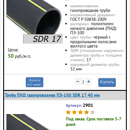
наименование:
газопроводная труба
нормативный документ:
ГОСТ Р 50838-2009
полиэтилен
материал:
низкого давления (ПНД)
ПЭ-100
черный с
цвет трубы:
продольными полосами
желтого цвета
Цена:
SDR (отношение наружного
50
диаметра трубы к толщине
руб./м.п.
17
стенки):
наружный диаметр трубы:
32 мм
Купить
−
+
Купить
в 1 клик!
Труба ПНД газопроводная ПЭ-100 SDR 17 40 мм
2901
Артикул:
Под заказ. Срок поставки 5-7
дней