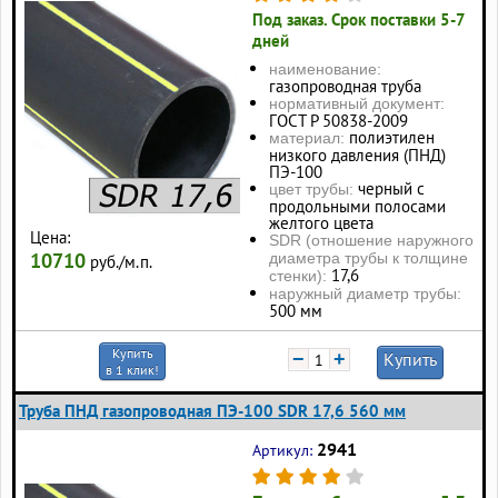
Под заказ. Срок поставки 5-7
дней
наименование:
газопроводная труба
нормативный документ:
ГОСТ Р 50838-2009
полиэтилен
материал:
низкого давления (ПНД)
ПЭ-100
черный с
цвет трубы:
продольными полосами
желтого цвета
Цена:
SDR (отношение наружного
10710
диаметра трубы к толщине
руб./м.п.
17,6
стенки):
наружный диаметр трубы:
500 мм
Купить
−
+
Купить
в 1 клик!
Труба ПНД газопроводная ПЭ-100 SDR 17,6 560 мм
2941
Артикул: