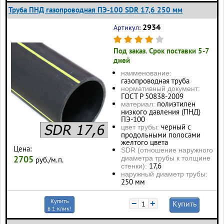
Труба ПНД газопроводная ПЭ-100 SDR 17,6 250 мм
2934
Артикул:
Под заказ. Срок поставки 5-7
дней
наименование:
газопроводная труба
нормативный документ:
ГОСТ Р 50838-2009
полиэтилен
материал:
низкого давления (ПНД)
ПЭ-100
черный с
цвет трубы:
продольными полосами
желтого цвета
Цена:
SDR (отношение наружного
2705
диаметра трубы к толщине
руб./м.п.
17,6
стенки):
наружный диаметр трубы:
250 мм
Купить
−
+
Купить
в 1 клик!