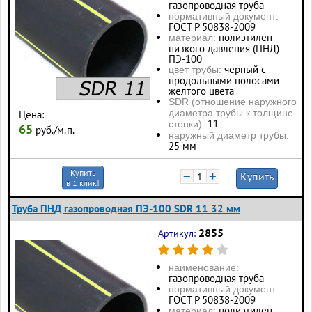
газопроводная труба
нормативный документ:
ГОСТ Р 50838-2009
полиэтилен
материал:
низкого давления (ПНД)
ПЭ-100
черный с
цвет трубы:
продольными полосами
желтого цвета
SDR (отношение наружного
диаметра трубы к толщине
Цена:
11
стенки):
65
руб./м.п.
наружный диаметр трубы:
25 мм
Купить
−
+
Купить
в 1 клик!
Труба ПНД газопроводная ПЭ-100 SDR 11 32 мм
2855
Артикул:
наименование:
газопроводная труба
нормативный документ:
ГОСТ Р 50838-2009
полиэтилен
материал: