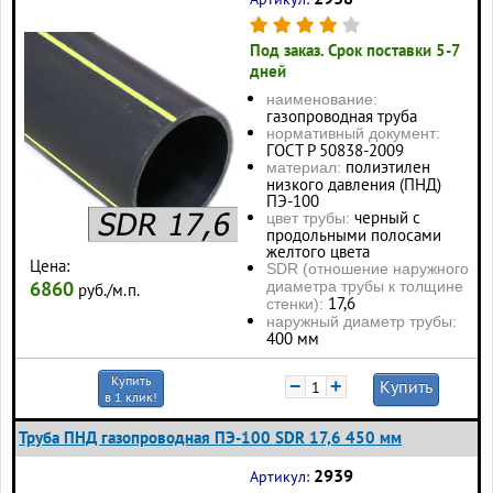
Под заказ. Срок поставки 5-7
дней
наименование:
газопроводная труба
нормативный документ:
ГОСТ Р 50838-2009
полиэтилен
материал:
низкого давления (ПНД)
ПЭ-100
черный с
цвет трубы:
продольными полосами
желтого цвета
Цена:
SDR (отношение наружного
6860
диаметра трубы к толщине
руб./м.п.
17,6
стенки):
наружный диаметр трубы:
400 мм
Купить
−
+
Купить
в 1 клик!
Труба ПНД газопроводная ПЭ-100 SDR 17,6 450 мм
2939
Артикул: