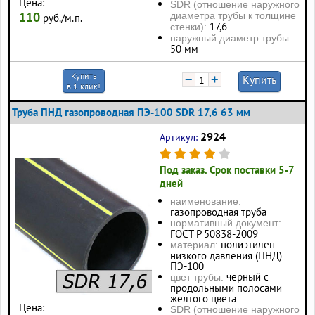
Цена:
SDR (отношение наружного
110
диаметра трубы к толщине
руб./м.п.
17,6
стенки):
наружный диаметр трубы:
50 мм
Купить
−
+
Купить
в 1 клик!
Труба ПНД газопроводная ПЭ-100 SDR 17,6 63 мм
2924
Артикул:
Под заказ. Срок поставки 5-7
дней
наименование:
газопроводная труба
нормативный документ:
ГОСТ Р 50838-2009
полиэтилен
материал:
низкого давления (ПНД)
ПЭ-100
черный с
цвет трубы:
продольными полосами
желтого цвета
Цена:
SDR (отношение наружного