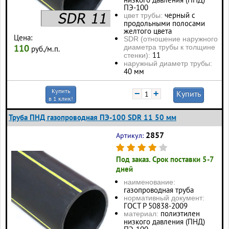
ПЭ-100
черный с
цвет трубы:
продольными полосами
желтого цвета
Цена:
SDR (отношение наружного
110
диаметра трубы к толщине
руб./м.п.
11
стенки):
наружный диаметр трубы:
40 мм
Купить
−
+
Купить
в 1 клик!
Труба ПНД газопроводная ПЭ-100 SDR 11 50 мм
2857
Артикул:
Под заказ. Срок поставки 5-7
дней
наименование:
газопроводная труба
нормативный документ:
ГОСТ Р 50838-2009
полиэтилен
материал:
низкого давления (ПНД)