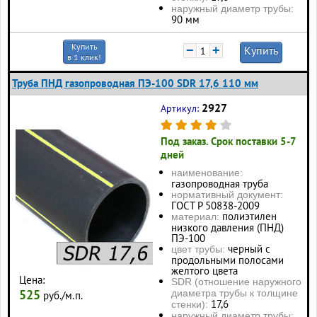
наружный диаметр трубы:
90 мм
Купить
−
+
Купить
в 1 клик!
Труба ПНД газопроводная ПЭ-100 SDR 17,6 110 мм
2927
Артикул:
Под заказ. Срок поставки 5-7
дней
наименование:
газопроводная труба
нормативный документ:
ГОСТ Р 50838-2009
полиэтилен
материал:
низкого давления (ПНД)
ПЭ-100
черный с
цвет трубы:
продольными полосами
желтого цвета
Цена:
SDR (отношение наружного
525
диаметра трубы к толщине
руб./м.п.
17,6
стенки):
наружный диаметр трубы: