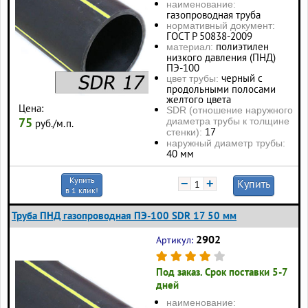
наименование:
газопроводная труба
нормативный документ:
ГОСТ Р 50838-2009
полиэтилен
материал:
низкого давления (ПНД)
ПЭ-100
черный с
цвет трубы:
продольными полосами
желтого цвета
Цена:
SDR (отношение наружного
75
диаметра трубы к толщине
руб./м.п.
17
стенки):
наружный диаметр трубы:
40 мм
Купить
−
+
Купить
в 1 клик!
Труба ПНД газопроводная ПЭ-100 SDR 17 50 мм
2902
Артикул:
Под заказ. Срок поставки 5-7
дней
наименование: