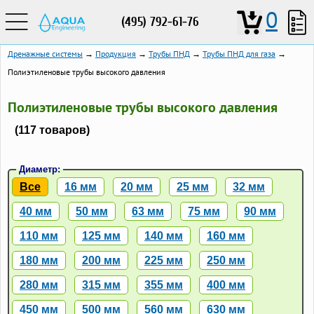
0
(495) 792-61-76
Дренажные системы
→
Продукция
→
Трубы ПНД
→
Трубы ПНД для газа
→
Полиэтиленовые трубы высокого давления
Полиэтиленовые трубы высокого давления
(117 товаров)
Диаметр:
Все
16 мм
20 мм
25 мм
32 мм
40 мм
50 мм
63 мм
75 мм
90 мм
110 мм
125 мм
140 мм
160 мм
180 мм
200 мм
225 мм
250 мм
280 мм
315 мм
355 мм
400 мм
450 мм
500 мм
560 мм
630 мм