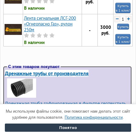
руб.
Купить
В наличии
в 1 клик!
Лента сигнальная ЛСГ-200
−
+
«Огнеопасно Газ», рулон
3000
Купить
250м
-
руб.
Купить
в 1 клик!
В наличии
С этим товаром покупают
Дренажные трубы от производителя
Дренажная труба гофрированная в фильтре геотекстиль
Сибур 63 мм
— 100 руб./м.п.
Мы используем файлы cookie, они помогают нам делать этот сайт
Дренажная труба гофрированная в фильтре геотекстиль
удобнее для пользователя.
Политика конфиденциальности
.
Сибур 110 мм
— 130 руб./м.п.
Дренажная труба гофрированная в фильтре геотекстиль
Понятно
Сибур 160 мм
— 270 руб./м.п.