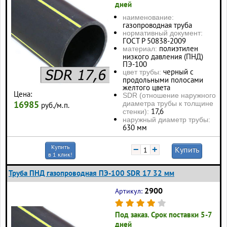
дней
наименование:
газопроводная труба
нормативный документ:
ГОСТ Р 50838-2009
полиэтилен
материал:
низкого давления (ПНД)
ПЭ-100
черный с
цвет трубы:
продольными полосами
желтого цвета
Цена:
SDR (отношение наружного
16985
диаметра трубы к толщине
руб./м.п.
17,6
стенки):
наружный диаметр трубы:
630 мм
Купить
−
+
Купить
в 1 клик!
Труба ПНД газопроводная ПЭ-100 SDR 17 32 мм
2900
Артикул:
Под заказ. Срок поставки 5-7
дней