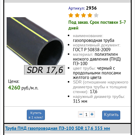
2936
Артикул:
Под заказ. Срок поставки 5-7
дней
наименование:
газопроводная труба
нормативный документ:
ГОСТ Р 50838-2009
полиэтилен
материал:
низкого давления (ПНД)
ПЭ-100
черный с
цвет трубы:
продольными полосами
желтого цвета
Цена:
SDR (отношение наружного
4260
диаметра трубы к толщине
руб./м.п.
17,6
стенки):
наружный диаметр трубы:
315 мм
Купить
−
+
Купить
в 1 клик!
Труба ПНД газопроводная ПЭ-100 SDR 17,6 355 мм