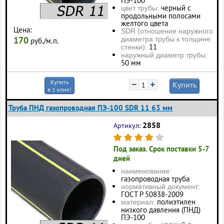
ПЭ-100
черный с
цвет трубы:
продольными полосами
желтого цвета
Цена:
SDR (отношение наружного
170
диаметра трубы к толщине
руб./м.п.
11
стенки):
наружный диаметр трубы:
50 мм
Купить
−
+
Купить
в 1 клик!
Труба ПНД газопроводная ПЭ-100 SDR 11 63 мм
2858
Артикул:
Под заказ. Срок поставки 5-7
дней
наименование:
газопроводная труба
нормативный документ:
ГОСТ Р 50838-2009
полиэтилен
материал:
низкого давления (ПНД)
ПЭ-100