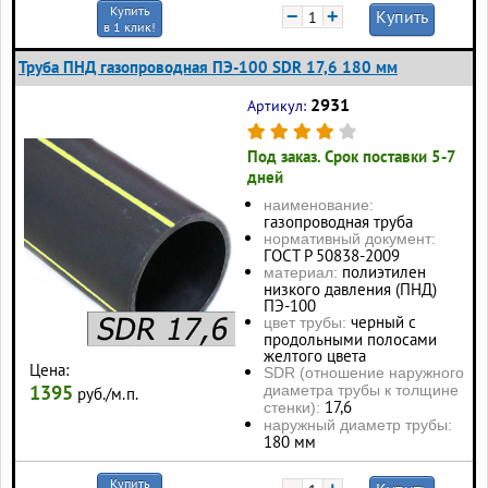
Купить
−
+
Купить
в 1 клик!
Труба ПНД газопроводная ПЭ-100 SDR 17,6 180 мм
2931
Артикул:
Под заказ. Срок поставки 5-7
дней
наименование:
газопроводная труба
нормативный документ:
ГОСТ Р 50838-2009
полиэтилен
материал:
низкого давления (ПНД)
ПЭ-100
черный с
цвет трубы:
продольными полосами
желтого цвета
Цена:
SDR (отношение наружного
1395
диаметра трубы к толщине
руб./м.п.
17,6
стенки):
наружный диаметр трубы:
180 мм
Купить