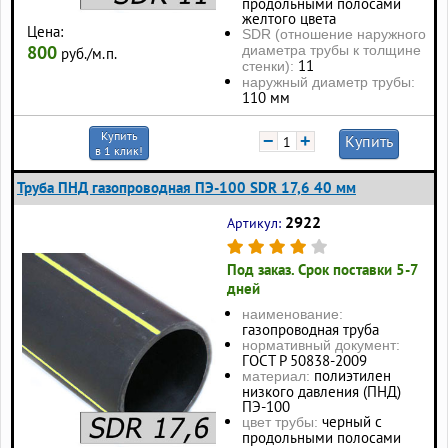
продольными полосами
желтого цвета
Цена:
SDR (отношение наружного
800
диаметра трубы к толщине
руб./м.п.
11
стенки):
наружный диаметр трубы:
110 мм
Купить
−
+
Купить
в 1 клик!
Труба ПНД газопроводная ПЭ-100 SDR 17,6 40 мм
2922
Артикул:
Под заказ. Срок поставки 5-7
дней
наименование:
газопроводная труба
нормативный документ:
ГОСТ Р 50838-2009
полиэтилен
материал:
низкого давления (ПНД)
ПЭ-100
черный с
цвет трубы:
продольными полосами