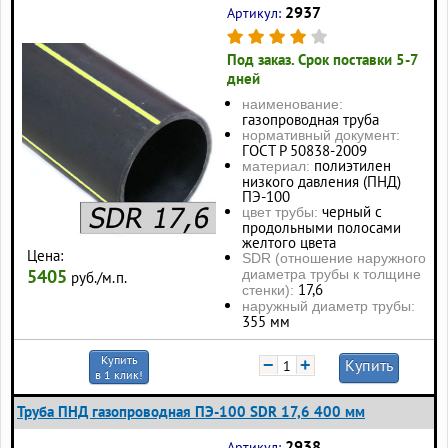
2937
Артикул:
Под заказ. Срок поставки 5-7
дней
наименование:
газопроводная труба
нормативный документ:
ГОСТ Р 50838-2009
полиэтилен
материал:
низкого давления (ПНД)
ПЭ-100
черный с
цвет трубы:
продольными полосами
желтого цвета
Цена:
SDR (отношение наружного
5405
диаметра трубы к толщине
руб./м.п.
17,6
стенки):
наружный диаметр трубы:
355 мм
Купить
−
+
Купить
в 1 клик!
Труба ПНД газопроводная ПЭ-100 SDR 17,6 400 мм
2938
Артикул: