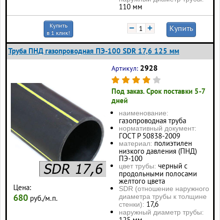
110 мм
Купить
−
+
Купить
в 1 клик!
Труба ПНД газопроводная ПЭ-100 SDR 17,6 125 мм
2928
Артикул:
Под заказ. Срок поставки 5-7
дней
наименование:
газопроводная труба
нормативный документ:
ГОСТ Р 50838-2009
полиэтилен
материал:
низкого давления (ПНД)
ПЭ-100
черный с
цвет трубы:
продольными полосами
желтого цвета
Цена:
SDR (отношение наружного
680
диаметра трубы к толщине
руб./м.п.
17,6
стенки):
наружный диаметр трубы:
125 мм