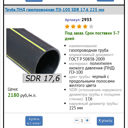
Труба ПНД газопроводная ПЭ-100 SDR 17,6 225 мм
2933
Артикул:
Под заказ. Срок поставки 5-7
дней
наименование:
газопроводная труба
нормативный документ:
ГОСТ Р 50838-2009
полиэтилен
материал:
низкого давления (ПНД)
ПЭ-100
черный с
цвет трубы:
продольными полосами
желтого цвета
Цена:
SDR (отношение наружного
2180
диаметра трубы к толщине
руб./м.п.
17,6
стенки):
наружный диаметр трубы:
225 мм
Купить
−
+
Купить
в 1 клик!