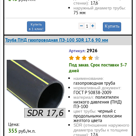
17,6
стенки):
наружный диаметр трубы:
75 мм
Купить
−
+
Купить
в 1 клик!
Труба ПНД газопроводная ПЭ-100 SDR 17,6 90 мм
2926
Артикул:
Под заказ. Срок поставки 5-7
дней
наименование:
газопроводная труба
нормативный документ:
ГОСТ Р 50838-2009
полиэтилен
материал:
низкого давления (ПНД)
ПЭ-100
черный с
цвет трубы:
продольными полосами
желтого цвета
Цена:
SDR (отношение наружного
355
диаметра трубы к толщине
руб./м.п.
17,6
стенки):