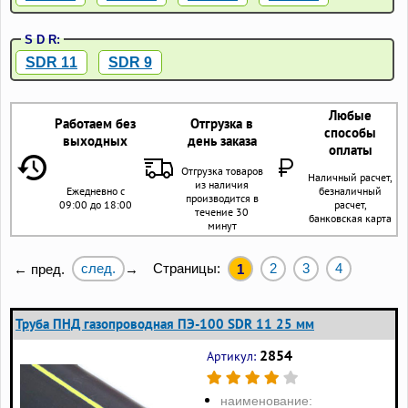
S D R:
SDR 11
SDR 9
Любые
Работаем без
Отгрузка в
способы
выходных
день заказа
оплаты
Отгрузка товаров
Наличный расчет,
из наличия
Ежедневно с
безналичный
производится в
09:00 до 18:00
расчет,
течение 30
банковская карта
минут
след.
Страницы:
2
3
4
← пред.
→
1
Труба ПНД газопроводная ПЭ-100 SDR 11 25 мм
2854
Артикул:
наименование: