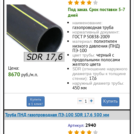
Под заказ. Срок поставки 5-7
дней
наименование:
газопроводная труба
нормативный документ:
ГОСТ Р 50838-2009
полиэтилен
материал:
низкого давления (ПНД)
ПЭ-100
черный с
цвет трубы:
продольными полосами
желтого цвета
Цена:
SDR (отношение наружного
8670
диаметра трубы к толщине
руб./м.п.
17,6
стенки):
наружный диаметр трубы:
450 мм
Купить
−
+
Купить
в 1 клик!
Труба ПНД газопроводная ПЭ-100 SDR 17,6 500 мм
2940
Артикул: