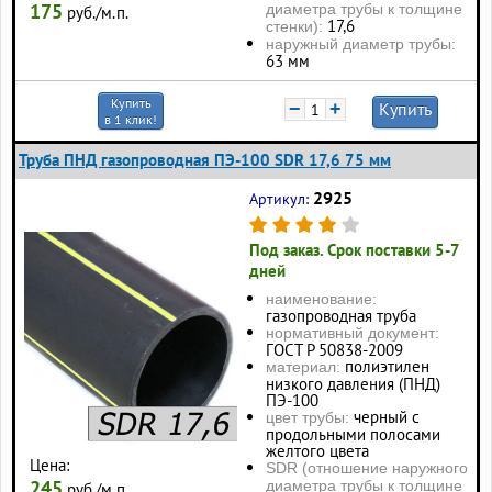
175
диаметра трубы к толщине
руб./м.п.
17,6
стенки):
наружный диаметр трубы:
63 мм
Купить
−
+
Купить
в 1 клик!
Труба ПНД газопроводная ПЭ-100 SDR 17,6 75 мм
2925
Артикул:
Под заказ. Срок поставки 5-7
дней
наименование:
газопроводная труба
нормативный документ:
ГОСТ Р 50838-2009
полиэтилен
материал:
низкого давления (ПНД)
ПЭ-100
черный с
цвет трубы:
продольными полосами
желтого цвета
Цена:
SDR (отношение наружного
245
диаметра трубы к толщине
руб./м.п.