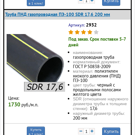
−
+
Купить
в 1 клик!
Труба ПНД газопроводная ПЭ-100 SDR 17,6 200 мм
2932
Артикул:
Под заказ. Срок поставки 5-7
дней
наименование:
газопроводная труба
нормативный документ:
ГОСТ Р 50838-2009
полиэтилен
материал:
низкого давления (ПНД)
ПЭ-100
черный с
цвет трубы:
продольными полосами
желтого цвета
Цена:
SDR (отношение наружного
1730
диаметра трубы к толщине
руб./м.п.
17,6
стенки):
наружный диаметр трубы:
200 мм
Купить
−
+
Купить
в 1 клик!