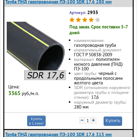
Труба ПНД газопроводная ПЭ-100 SDR 17,6 280 мм
2935
Артикул:
Под заказ. Срок поставки 5-7
дней
наименование:
газопроводная труба
нормативный документ:
ГОСТ Р 50838-2009
полиэтилен
материал:
низкого давления (ПНД)
ПЭ-100
черный с
цвет трубы:
продольными полосами
желтого цвета
Цена:
SDR (отношение наружного
3365
диаметра трубы к толщине
руб./м.п.
17,6
стенки):
наружный диаметр трубы:
280 мм
Купить
−
+
Купить
в 1 клик!
Труба ПНД газопроводная ПЭ-100 SDR 17,6 315 мм