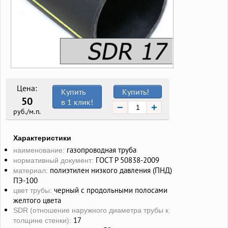
Цена:
Купить
Купить!
50
в 1 клик!
−
+
руб./м.п.
Характеристики
газопроводная труба
наименование:
ГОСТ Р 50838-2009
нормативный документ:
полиэтилен низкого давления (ПНД)
материал:
ПЭ-100
черный с продольными полосами
цвет трубы:
желтого цвета
SDR (отношение наружного диаметра трубы к
17
толщине стенки):