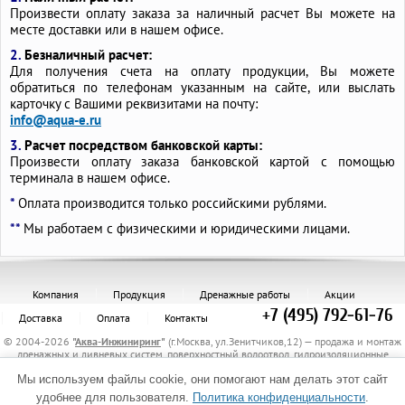
Произвести оплату заказа за наличный расчет Вы можете на
месте доставки или в нашем офисе.
2.
Безналичный расчет:
Для получения счета на оплату продукции, Вы можете
обратиться по телефонам указанным на сайте, или выслать
карточку с Вашими реквизитами на почту:
info@aqua-e.ru
3.
Расчет посредством банковской карты:
Произвести оплату заказа банковской картой с помощью
терминала в нашем офисе.
*
Оплата производится только российскими рублями.
**
Мы работаем с физическими и юридическими лицами.
Компания
Продукция
Дренажные работы
Акции
+7 (495) 792-61-76
Доставка
Оплата
Контакты
© 2004-2026
"
Аква-Инжиниринг
"
(г.Москва, ул.Зенитчиков,12) — продажа и монтаж
дренажных и ливневых систем, поверхностный водоотвод, гидроизоляционные
материалы, канализационные трубы и комплектующие, защитные трубы, материалы
Мы используем файлы cookie, они помогают нам делать этот сайт
для укрепления грунта, электрообогрев трубопроводов.
Политика обработки персональных данных
удобнее для пользователя.
Политика конфиденциальности
.