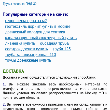
Трубы газовые ПНД 32
Полиэтиленовые трубы высокого давления
Популярные категории на сайте:
Полипропиленовые трубы для газа
георешетка цена за м2
Пластиковые трубы для газа в частном доме
геотекстиль дорнит купить в москве
дренажный колодец для септика
ПВХ трубы для газа
Гибкие газовые трубы
канализационный люк чугунный купить
Газопроводные трубы
Газовые трубы желтые
ливнёвка купить
обсадная труба
софтрок дренаж купить
труба 125
труба канализационная 110
трубы дренажные купить
ДОСТАВКА
Доставка может осуществляться следующими способами:
1.
Вы можете заказать весь необходимый материал по
телефону и оплатить непосредственно на месте доставки.
Данные условия по оплате распространяются на Москву, МО и
прилегающие области.
2.
Вы имеете возможность приехать к нам на склад, оплатить и
осуществить вывоз продукции со склада собственным