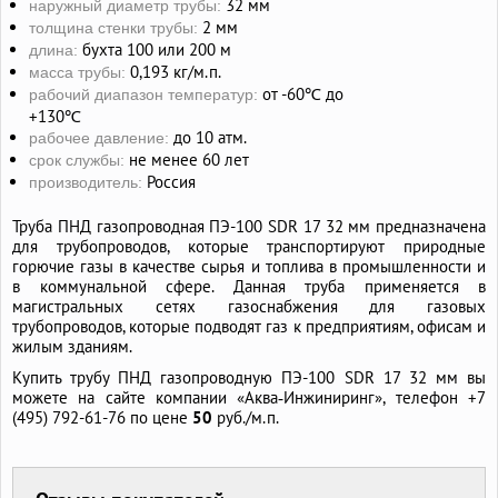
32 мм
наружный диаметр трубы:
2 мм
толщина стенки трубы:
бухта 100 или 200 м
длина:
0,193 кг/м.п.
масса трубы:
от -60℃ до
рабочий диапазон температур:
+130℃
до 10 атм.
рабочее давление:
не менее 60 лет
срок службы:
Россия
производитель:
Труба ПНД газопроводная ПЭ-100 SDR 17 32 мм предназначена
для трубопроводов, которые транспортируют природные
горючие газы в качестве сырья и топлива в промышленности и
в коммунальной сфере. Данная труба применяется в
магистральных сетях газоснабжения для газовых
трубопроводов, которые подводят газ к предприятиям, офисам и
жилым зданиям.
Купить трубу ПНД газопроводную ПЭ-100 SDR 17 32 мм вы
можете на сайте компании «Аква‑Инжиниринг», телефон +7
(495) 792-61-76 по цене
50
руб./м.п.