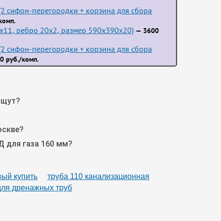
2 сифон-перегородки + корзина для сбора
комп.
3x11, ребро 20x2, размер 590x390x20)
— 3600
2 сифон-перегородки + корзина для сбора
0 руб./комп.
ищут?
оскве?
Д для газа 160 мм?
вый купить
труба 110 канализационная
для дренажных труб