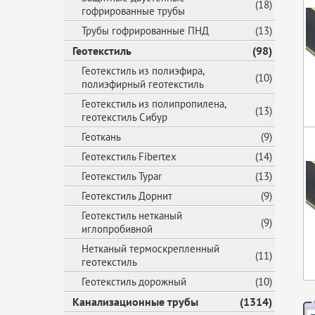
(18)
гофрированные трубы
Трубы гофрированные ПНД
(13)
Геотекстиль
(98)
Геотекстиль из полиэфира,
(10)
полиэфирный геотекстиль
Геотекстиль из полипропилена,
(13)
геотекстиль Сибур
Геоткань
(9)
Геотекстиль Fibertex
(14)
Геотекстиль Typar
(13)
Геотекстиль Дорнит
(9)
Геотекстиль нетканый
(9)
иглопробивной
Нетканый термоскрепленный
(11)
геотекстиль
Геотекстиль дорожный
(10)
Канализационные трубы
(1314)