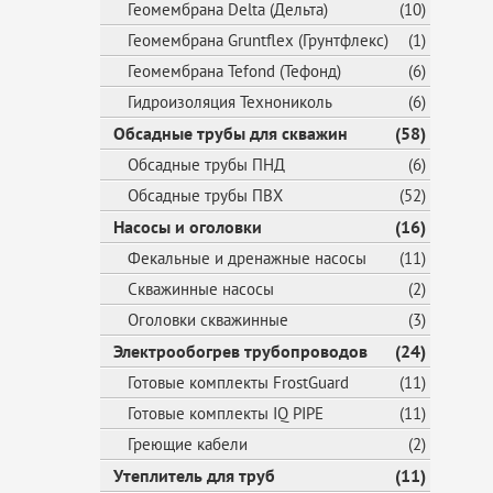
Геомембрана Delta (Дельта)
(10)
Геомембрана Gruntflex (Грунтфлекс)
(1)
Геомембрана Tefond (Тефонд)
(6)
Гидроизоляция Технониколь
(6)
Обсадные трубы для скважин
(58)
Обсадные трубы ПНД
(6)
Обсадные трубы ПВХ
(52)
Насосы и оголовки
(16)
Фекальные и дренажные насосы
(11)
Скважинные насосы
(2)
Оголовки скважинные
(3)
Электрообогрев трубопроводов
(24)
Готовые комплекты FrostGuard
(11)
Готовые комплекты IQ PIPE
(11)
Греющие кабели
(2)
Утеплитель для труб
(11)