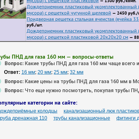
мусора) с решеткой пластиковой
— 1300 руб./комп.
Дождеприемник пластиковый укомплектованный (
мусора) с решеткой чугунной щелевой
— 2450 руб./
Придверная решетка стальная ячеистая (ячейка 3
руб./шт.
Дождеприемник пластиковый укомплектованный (
мусора) с решеткой пластиковой 20х20х20 см
— 88
рубы ПНД для газа 160 мм — вопросы-ответы
Вопрос:
Какие трубы ПНД для газа 160 мм чаще всего 
Ответ:
16 мм
;
20 мм
;
25 мм
;
32 мм
Вопрос:
Какие цены на трубы ПНД для газа 160 мм в М
Вопрос:
Что еще нужно посмотреть, покупая трубы ПН
опулярные категории на сайте:
дождеприёмные колодцы
канализационный люк пластико
труба дренажная 110
трубы канализационные
фитинги 