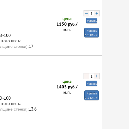
−
+
цена
Купить
1150
руб./
м.п.
Купить
ПЭ-100
в 1 клик!
того цвета
17
лщине стенки):
−
+
цена
Купить
1405
руб./
м.п.
Купить
ПЭ-100
в 1 клик!
того цвета
13,6
лщине стенки):