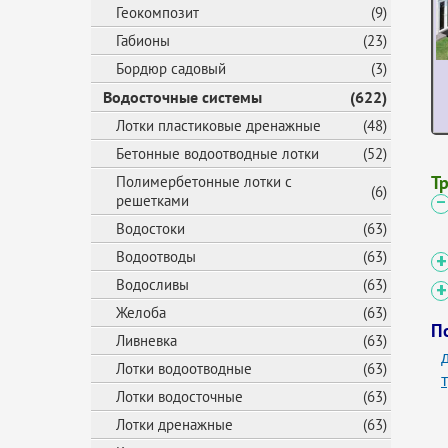
Геокомпозит
(9)
Габионы
(23)
Бордюр садовый
(3)
Водосточные системы
(622)
Лотки пластиковые дренажные
(48)
Бетонные водоотводные лотки
(52)
Т
Полимербетонные лотки с
(6)
решетками
Водостоки
(63)
Водоотводы
(63)
Водосливы
(63)
Желоба
(63)
П
Ливневка
(63)
Лотки водоотводные
(63)
Лотки водосточные
(63)
Лотки дренажные
(63)