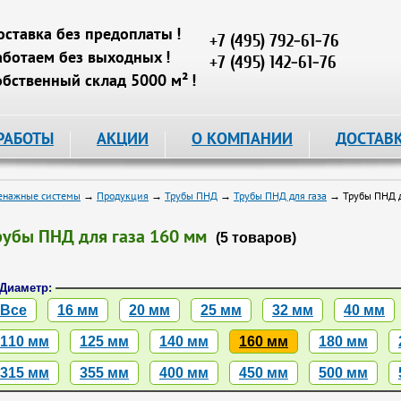
оставка без предоплаты !
+7 (495) 792-61-76
аботаем без выходных !
+7 (495) 142-61-76
обственный склад 5000 м² !
РАБОТЫ
АКЦИИ
О КОМПАНИИ
ДОСТАВ
енажные системы
→
Продукция
→
Трубы ПНД
→
Трубы ПНД для газа
→ Трубы ПНД д
рубы ПНД для газа 160 мм
(5 товаров)
Диаметр:
Все
16 мм
20 мм
25 мм
32 мм
40 мм
110 мм
125 мм
140 мм
160 мм
180 мм
315 мм
355 мм
400 мм
450 мм
500 мм