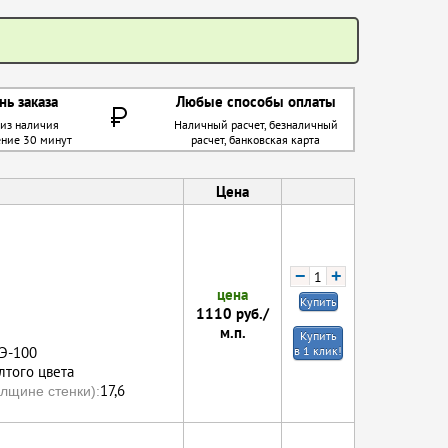
нь заказа
Любые способы оплаты
 из наличия
Наличный расчет, безналичный
ение 30 минут
расчет, банковская карта
Цена
−
+
цена
Купить
1110
руб./
м.п.
Купить
ПЭ-100
в 1 клик!
того цвета
17,6
лщине стенки):