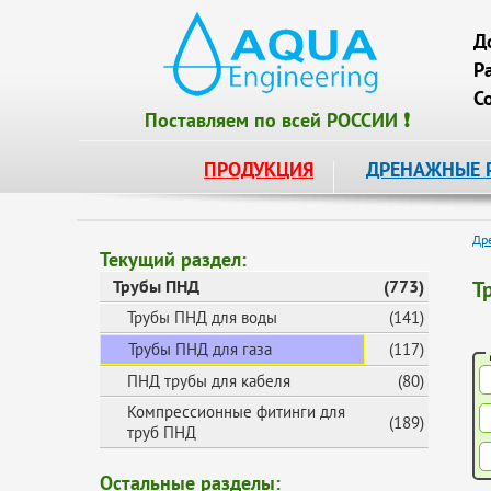
Д
Р
С
Поставляем по всей РОССИИ ❗
ПРОДУКЦИЯ
ДРЕНАЖНЫЕ 
Др
Текущий раздел:
Трубы ПНД
(773)
Т
Трубы ПНД для воды
(141)
Трубы ПНД для газа
(117)
ПНД трубы для кабеля
(80)
Компрессионные фитинги для
(189)
труб ПНД
Остальные разделы: