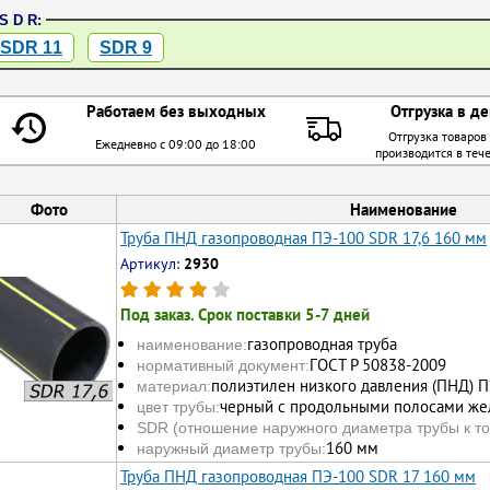
S D R:
SDR 11
SDR 9
Работаем без выходных
Отгрузка в де
Отгрузка товаров
Ежедневно с 09:00 до 18:00
производится в теч
Фото
Наименование
Труба ПНД газопроводная ПЭ-100 SDR 17,6 160 мм
Артикул:
2930
Под заказ. Срок поставки 5-7 дней
газопроводная труба
наименование:
ГОСТ Р 50838-2009
нормативный документ:
полиэтилен низкого давления (ПНД) 
материал:
черный с продольными полосами жел
цвет трубы:
SDR (отношение наружного диаметра трубы к то
160 мм
наружный диаметр трубы:
Труба ПНД газопроводная ПЭ-100 SDR 17 160 мм