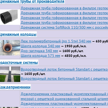
ренажные трубы от производителя
Дренажная труба гофрированная в фильтре геотек
Дренажная труба гофрированная в фильтре геотек
Дренажная труба гофрированная в фильтре геотек
Дренажная труба гофрированная в фильтре геотек
Дренажная система SoftRock 110/300 мм с росси
Дренажные колодцы
Люк полимербетонный (до 1,5тн) 340 мм
— 650 руб.
Шахта колодца 340 мм
— 1950 руб./м.п.
Дно-заглушка 340 мм
— 1600 руб./шт.
Шахта колодца 575 мм
— 4850 руб./м.п.
одосточные системы
Водоотводный лоток бетонный Standart с решетк
— 1650 руб./шт.
Водоотводный лоток бетонный Standart с решетко
Дождеприемники
Дождеприемник пластиковый укомплектованный (
мусора) с решеткой оцинкованной стальной штам
Дождеприемник пластиковый укомплектованный (