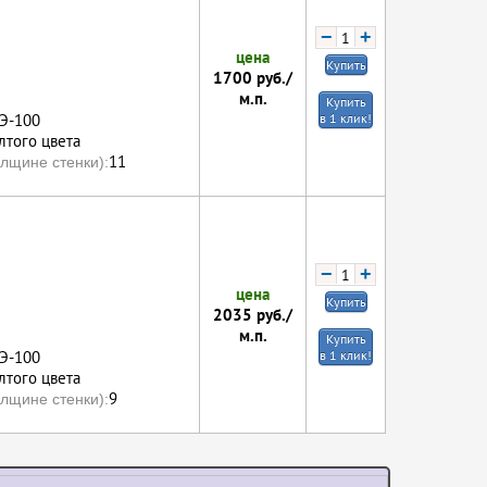
−
+
цена
Купить
1700
руб./
м.п.
Купить
ПЭ-100
в 1 клик!
того цвета
11
лщине стенки):
−
+
цена
Купить
2035
руб./
м.п.
Купить
ПЭ-100
в 1 клик!
того цвета
9
лщине стенки):