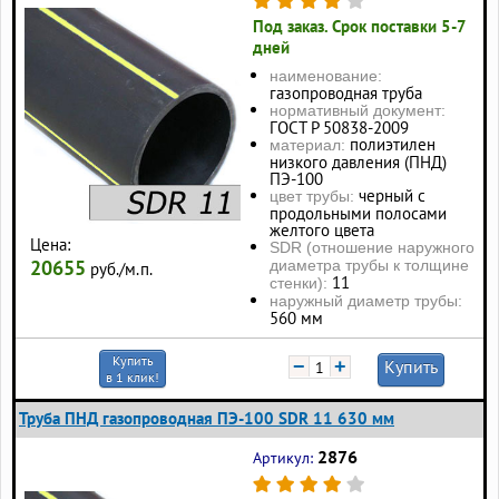
Под заказ. Срок поставки 5-7
дней
наименование:
газопроводная труба
нормативный документ:
ГОСТ Р 50838-2009
полиэтилен
материал:
низкого давления (ПНД)
ПЭ-100
черный с
цвет трубы:
продольными полосами
желтого цвета
Цена:
SDR (отношение наружного
20655
диаметра трубы к толщине
руб./м.п.
11
стенки):
наружный диаметр трубы:
560 мм
Купить
−
+
Купить
в 1 клик!
Труба ПНД газопроводная ПЭ-100 SDR 11 630 мм
2876
Артикул: