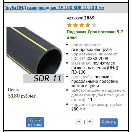
Труба ПНД газопроводная ПЭ-100 SDR 11 280 мм
2869
Артикул:
Под заказ. Срок поставки 5-7
дней
наименование:
газопроводная труба
нормативный документ:
ГОСТ Р 50838-2009
полиэтилен
материал:
низкого давления (ПНД)
ПЭ-100
черный с
цвет трубы:
продольными полосами
желтого цвета
Цена:
SDR (отношение наружного
5180
диаметра трубы к толщине
руб./м.п.
11
стенки):
наружный диаметр трубы:
280 мм
Купить
−
+
Купить
в 1 клик!