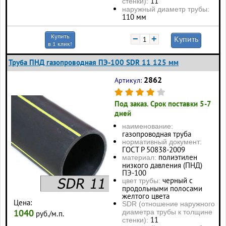
11
стенки):
наружный диаметр трубы:
110 мм
Купить
−
+
Купить
в 1 клик!
Труба ПНД газопроводная ПЭ-100 SDR 11 125 мм
2862
Артикул:
Под заказ. Срок поставки 5-7
дней
наименование:
газопроводная труба
нормативный документ:
ГОСТ Р 50838-2009
полиэтилен
материал:
низкого давления (ПНД)
ПЭ-100
черный с
цвет трубы:
продольными полосами
желтого цвета
Цена:
SDR (отношение наружного
1040
диаметра трубы к толщине
руб./м.п.
11
стенки):