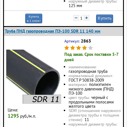
наружный диаметр трубы:
125 мм
Купить
−
+
Купить
в 1 клик!
Труба ПНД газопроводная ПЭ-100 SDR 11 140 мм
2863
Артикул:
Под заказ. Срок поставки 5-7
дней
наименование:
газопроводная труба
нормативный документ:
ГОСТ Р 50838-2009
полиэтилен
материал:
низкого давления (ПНД)
ПЭ-100
черный с
цвет трубы:
продольными полосами
желтого цвета
Цена:
SDR (отношение наружного
1295
диаметра трубы к толщине
руб./м.п.
11
стенки):
наружный диаметр трубы: