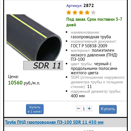
2872
Артикул:
Под заказ. Срок поставки 5-7
дней
наименование:
газопроводная труба
нормативный документ:
ГОСТ Р 50838-2009
полиэтилен
материал:
низкого давления (ПНД)
ПЭ-100
черный с
цвет трубы:
продольными полосами
желтого цвета
Цена:
SDR (отношение наружного
10560
диаметра трубы к толщине
руб./м.п.
11
стенки):
наружный диаметр трубы:
400 мм
Купить
−
+
Купить
в 1 клик!
Труба ПНД газопроводная ПЭ-100 SDR 11 450 мм