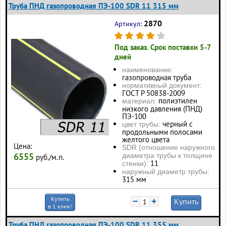
Труба ПНД газопроводная ПЭ-100 SDR 11 315 мм
2870
Артикул:
Под заказ. Срок поставки 5-7
дней
наименование:
газопроводная труба
нормативный документ:
ГОСТ Р 50838-2009
полиэтилен
материал:
низкого давления (ПНД)
ПЭ-100
черный с
цвет трубы:
продольными полосами
желтого цвета
Цена:
SDR (отношение наружного
6555
диаметра трубы к толщине
руб./м.п.
11
стенки):
наружный диаметр трубы:
315 мм
Купить
−
+
Купить
в 1 клик!
Труба ПНД газопроводная ПЭ-100 SDR 11 355 мм