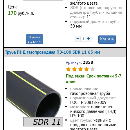
желтого цвета
Цена:
SDR (отношение наружного
170
диаметра трубы к толщине
руб./м.п.
11
стенки):
наружный диаметр трубы:
50 мм
Купить
−
+
Купить
в 1 клик!
Труба ПНД газопроводная ПЭ-100 SDR 11 63 мм
2858
Артикул:
Под заказ. Срок поставки 5-7
дней
наименование:
газопроводная труба
нормативный документ:
ГОСТ Р 50838-2009
полиэтилен
материал:
низкого давления (ПНД)
ПЭ-100
черный с
цвет трубы:
продольными полосами
желтого цвета