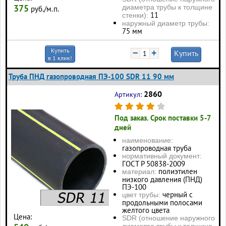
375
диаметра трубы к толщине
руб./м.п.
11
стенки):
наружный диаметр трубы:
75 мм
Купить
−
+
Купить
в 1 клик!
Труба ПНД газопроводная ПЭ-100 SDR 11 90 мм
2860
Артикул:
Под заказ. Срок поставки 5-7
дней
наименование:
газопроводная труба
нормативный документ:
ГОСТ Р 50838-2009
полиэтилен
материал:
низкого давления (ПНД)
ПЭ-100
черный с
цвет трубы:
продольными полосами
желтого цвета
Цена:
SDR (отношение наружного
диаметра трубы к толщине