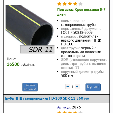
Под заказ. Срок поставки 5-7
дней
наименование:
газопроводная труба
нормативный документ:
ГОСТ Р 50838-2009
полиэтилен
материал:
низкого давления (ПНД)
ПЭ-100
черный с
цвет трубы:
продольными полосами
желтого цвета
Цена:
SDR (отношение наружного
16500
диаметра трубы к толщине
руб./м.п.
11
стенки):
наружный диаметр трубы:
500 мм
Купить
−
+
Купить
в 1 клик!
Труба ПНД газопроводная ПЭ-100 SDR 11 560 мм
2875
Артикул: