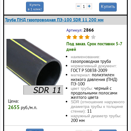
Купить
−
+
Купить
в 1 клик!
Труба ПНД газопроводная ПЭ-100 SDR 11 200 мм
2866
Артикул:
Под заказ. Срок поставки 5-7
дней
наименование:
газопроводная труба
нормативный документ:
ГОСТ Р 50838-2009
полиэтилен
материал:
низкого давления (ПНД)
ПЭ-100
черный с
цвет трубы:
продольными полосами
желтого цвета
Цена:
SDR (отношение наружного
2655
диаметра трубы к толщине
руб./м.п.
11
стенки):
наружный диаметр трубы:
200 мм