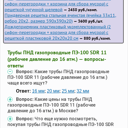
сифон-перегородки + корзина для сбора мусора) с
решеткой чугунной щелевой
— 2450 руб./комп.
Придверная решетка стальная ячеистая (ячейка 33x11,
ребро 20x2, размер 590x390x20)
— 3600 руб./шт.
Дождеприемник пластиковый укомплектованный (2
сифон-перегородки + корзина для сбора мусора) с
решеткой пластиковой 20х20х20 см
— 880 руб./комп.
Трубы ПНД газопроводные ПЭ-100 SDR 11
(рабочее давление до 16 атм.) — вопросы-
ответы
Вопрос:
Какие трубы ПНД газопроводные
ПЭ-100 SDR 11 (рабочее давление до 16 атм.)
чаще всего ищут?
Ответ:
16 мм
;
20 мм
;
25 мм
;
32 мм
Вопрос:
Какие цены на трубы ПНД
газопроводные ПЭ-100 SDR 11 (рабочее
давление до 16 атм.) в Москве?
Вопрос:
Что еще нужно посмотреть,
покупая трубы ПНД газопроводные ПЭ-100 SDR