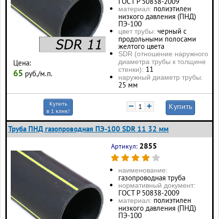
ГОСТ Р 50838-2009
полиэтилен
материал:
низкого давления (ПНД)
ПЭ-100
черный с
цвет трубы:
продольными полосами
желтого цвета
SDR (отношение наружного
диаметра трубы к толщине
Цена:
11
стенки):
65
руб./м.п.
наружный диаметр трубы:
25 мм
Купить
−
+
Купить
в 1 клик!
Труба ПНД газопроводная ПЭ-100 SDR 11 32 мм
2855
Артикул:
наименование:
газопроводная труба
нормативный документ:
ГОСТ Р 50838-2009
полиэтилен
материал:
низкого давления (ПНД)
ПЭ-100