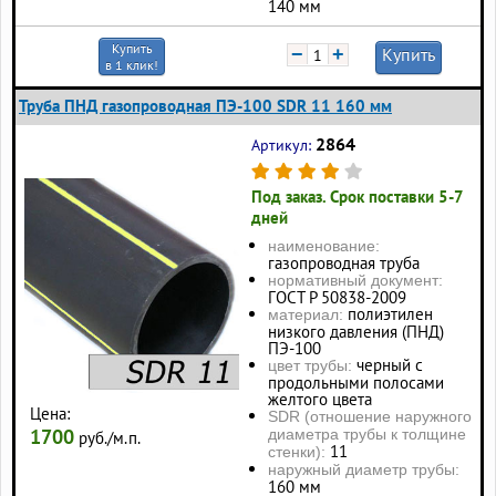
140 мм
Купить
−
+
Купить
в 1 клик!
Труба ПНД газопроводная ПЭ-100 SDR 11 160 мм
2864
Артикул:
Под заказ. Срок поставки 5-7
дней
наименование:
газопроводная труба
нормативный документ:
ГОСТ Р 50838-2009
полиэтилен
материал:
низкого давления (ПНД)
ПЭ-100
черный с
цвет трубы:
продольными полосами
желтого цвета
Цена:
SDR (отношение наружного
1700
диаметра трубы к толщине
руб./м.п.
11
стенки):
наружный диаметр трубы:
160 мм