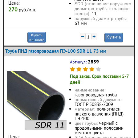
Цена:
SDR (отношение наружного
270
диаметра трубы к толщине
руб./м.п.
11
стенки):
наружный диаметр трубы:
63 мм
Купить
−
+
Купить
в 1 клик!
Труба ПНД газопроводная ПЭ-100 SDR 11 75 мм
2859
Артикул:
Под заказ. Срок поставки 5-7
дней
наименование:
газопроводная труба
нормативный документ:
ГОСТ Р 50838-2009
полиэтилен
материал:
низкого давления (ПНД)
ПЭ-100
черный с
цвет трубы:
продольными полосами
желтого цвета
Цена:
SDR (отношение наружного