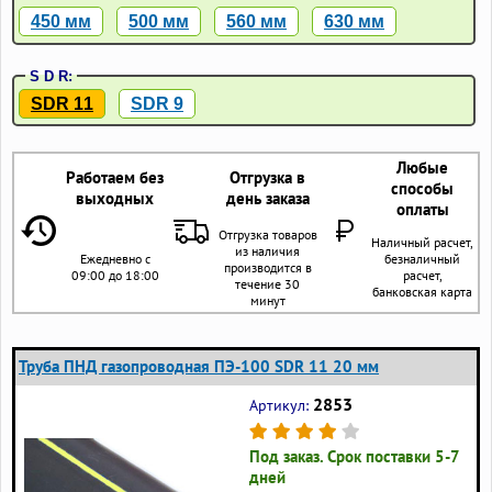
450 мм
500 мм
560 мм
630 мм
S D R:
SDR 11
SDR 9
Любые
Работаем без
Отгрузка в
способы
выходных
день заказа
оплаты
Отгрузка товаров
Наличный расчет,
из наличия
Ежедневно с
безналичный
производится в
09:00 до 18:00
расчет,
течение 30
банковская карта
минут
Труба ПНД газопроводная ПЭ-100 SDR 11 20 мм
2853
Артикул:
Под заказ. Срок поставки 5-7
дней