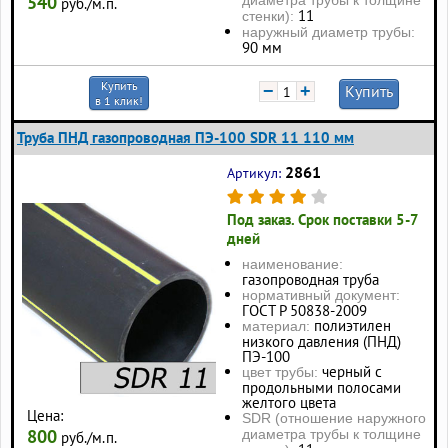
540
руб./м.п.
11
стенки):
наружный диаметр трубы:
90 мм
Купить
−
+
Купить
в 1 клик!
Труба ПНД газопроводная ПЭ-100 SDR 11 110 мм
2861
Артикул:
Под заказ. Срок поставки 5-7
дней
наименование:
газопроводная труба
нормативный документ:
ГОСТ Р 50838-2009
полиэтилен
материал:
низкого давления (ПНД)
ПЭ-100
черный с
цвет трубы:
продольными полосами
желтого цвета
Цена:
SDR (отношение наружного
800
диаметра трубы к толщине
руб./м.п.