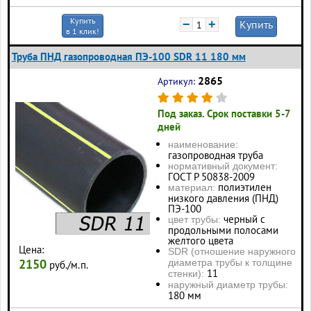
Купить
−
+
Купить
в 1 клик!
Труба ПНД газопроводная ПЭ-100 SDR 11 180 мм
2865
Артикул:
Под заказ. Срок поставки 5-7
дней
наименование:
газопроводная труба
нормативный документ:
ГОСТ Р 50838-2009
полиэтилен
материал:
низкого давления (ПНД)
ПЭ-100
черный с
цвет трубы:
продольными полосами
желтого цвета
Цена:
SDR (отношение наружного
2150
диаметра трубы к толщине
руб./м.п.
11
стенки):
наружный диаметр трубы:
180 мм