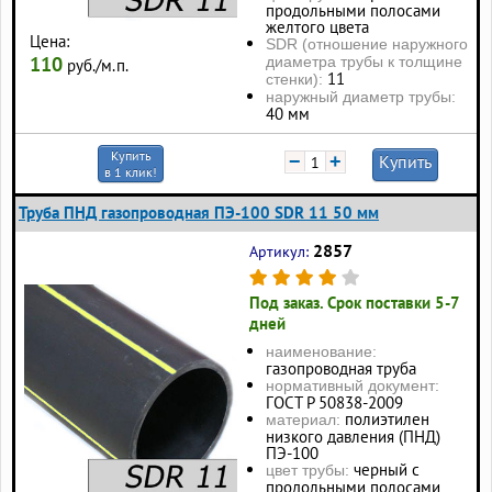
продольными полосами
желтого цвета
Цена:
SDR (отношение наружного
110
диаметра трубы к толщине
руб./м.п.
11
стенки):
наружный диаметр трубы:
40 мм
Купить
−
+
Купить
в 1 клик!
Труба ПНД газопроводная ПЭ-100 SDR 11 50 мм
2857
Артикул:
Под заказ. Срок поставки 5-7
дней
наименование:
газопроводная труба
нормативный документ:
ГОСТ Р 50838-2009
полиэтилен
материал:
низкого давления (ПНД)
ПЭ-100
черный с
цвет трубы:
продольными полосами