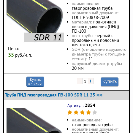
наименование:
газопроводная труба
нормативный документ:
ГОСТ Р 50838-2009
полиэтилен
материал:
низкого давления (ПНД)
ПЭ-100
черный с
цвет трубы:
продольными полосами
желтого цвета
Цена:
SDR (отношение наружного
35
диаметра трубы к толщине
руб./м.п.
11
стенки):
наружный диаметр трубы:
20 мм
Купить
−
+
Купить
в 1 клик!
Труба ПНД газопроводная ПЭ-100 SDR 11 25 мм
2854
Артикул:
наименование:
газопроводная труба
нормативный документ: