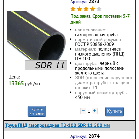
2873
Артикул:
Под заказ. Срок поставки 5-7
дней
наименование:
газопроводная труба
нормативный документ:
ГОСТ Р 50838-2009
полиэтилен
материал:
низкого давления (ПНД)
ПЭ-100
черный с
цвет трубы:
продольными полосами
желтого цвета
Цена:
SDR (отношение наружного
13365
диаметра трубы к толщине
руб./м.п.
11
стенки):
наружный диаметр трубы:
450 мм
Купить
−
+
Купить
в 1 клик!
Труба ПНД газопроводная ПЭ-100 SDR 11 500 мм
2874
Артикул: