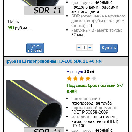
черный с
цвет трубы:
продольными полосами
желтого цвета
SDR (отношение наружного
диаметра трубы к толщине
Цена:
11
стенки):
90
руб./м.п.
наружный диаметр трубы:
32 мм
Купить
−
+
Купить
в 1 клик!
Труба ПНД газопроводная ПЭ-100 SDR 11 40 мм
2856
Артикул:
Под заказ. Срок поставки 5-7
дней
наименование:
газопроводная труба
нормативный документ:
ГОСТ Р 50838-2009
полиэтилен
материал:
низкого давления (ПНД)
ПЭ-100
черный с
цвет трубы: