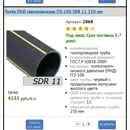
в 1 клик!
Труба ПНД газопроводная ПЭ-100 SDR 11 250 мм
2868
Артикул:
Под заказ. Срок поставки 5-7
дней
наименование:
газопроводная труба
нормативный документ:
ГОСТ Р 50838-2009
полиэтилен
материал:
низкого давления (ПНД)
ПЭ-100
черный с
цвет трубы:
продольными полосами
желтого цвета
Цена:
SDR (отношение наружного
4135
диаметра трубы к толщине
руб./м.п.
11
стенки):
наружный диаметр трубы:
250 мм
Купить
−
+
Купить
в 1 клик!