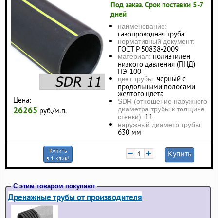
Под заказ. Срок поставки 5-7
дней
наименование:
газопроводная труба
нормативный документ:
ГОСТ Р 50838-2009
полиэтилен
материал:
низкого давления (ПНД)
ПЭ-100
черный с
цвет трубы:
продольными полосами
желтого цвета
Цена:
SDR (отношение наружного
26265
диаметра трубы к толщине
руб./м.п.
11
стенки):
наружный диаметр трубы:
630 мм
Купить
−
+
Купить
в 1 клик!
С этим товаром покупают
Дренажные трубы от производителя