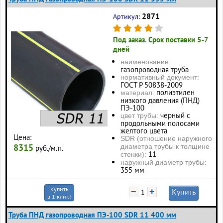
2871
Артикул:
Под заказ. Срок поставки 5-7
дней
наименование:
газопроводная труба
нормативный документ:
ГОСТ Р 50838-2009
полиэтилен
материал:
низкого давления (ПНД)
ПЭ-100
черный с
цвет трубы:
продольными полосами
желтого цвета
Цена:
SDR (отношение наружного
8315
диаметра трубы к толщине
руб./м.п.
11
стенки):
наружный диаметр трубы:
355 мм
Купить
−
+
Купить
в 1 клик!
Труба ПНД газопроводная ПЭ-100 SDR 11 400 мм