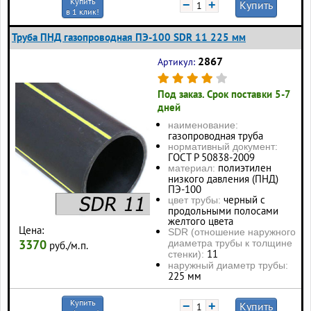
Купить
−
+
Купить
в 1 клик!
Труба ПНД газопроводная ПЭ-100 SDR 11 225 мм
2867
Артикул:
Под заказ. Срок поставки 5-7
дней
наименование:
газопроводная труба
нормативный документ:
ГОСТ Р 50838-2009
полиэтилен
материал:
низкого давления (ПНД)
ПЭ-100
черный с
цвет трубы:
продольными полосами
желтого цвета
Цена:
SDR (отношение наружного
3370
диаметра трубы к толщине
руб./м.п.
11
стенки):
наружный диаметр трубы:
225 мм
Купить
−
+
Купить