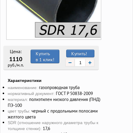
Цена:
Купить
Купить!
1110
в 1 клик!
−
+
руб./м.п.
Характеристики
газопроводная труба
наименование:
ГОСТ Р 50838-2009
нормативный документ:
полиэтилен низкого давления (ПНД)
материал:
ПЭ-100
черный с продольными полосами
цвет трубы:
желтого цвета
SDR (отношение наружного диаметра трубы к
17,6
толщине стенки):