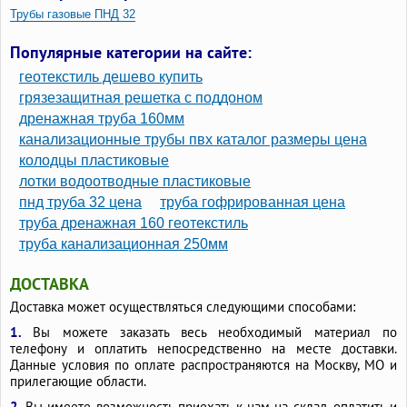
Трубы газовые ПНД 32
Полиэтиленовые трубы высокого давления
Популярные категории на сайте:
Полипропиленовые трубы для газа
геотекстиль дешево купить
Пластиковые трубы для газа в частном доме
грязезащитная решетка с поддоном
дренажная труба 160мм
ПВХ трубы для газа
Гибкие газовые трубы
канализационные трубы пвх каталог размеры цена
Газопроводные трубы
Газовые трубы желтые
колодцы пластиковые
лотки водоотводные пластиковые
пнд труба 32 цена
труба гофрированная цена
труба дренажная 160 геотекстиль
труба канализационная 250мм
ДОСТАВКА
Доставка может осуществляться следующими способами:
1.
Вы можете заказать весь необходимый материал по
телефону и оплатить непосредственно на месте доставки.
Данные условия по оплате распространяются на Москву, МО и
прилегающие области.
2.
Вы имеете возможность приехать к нам на склад, оплатить и