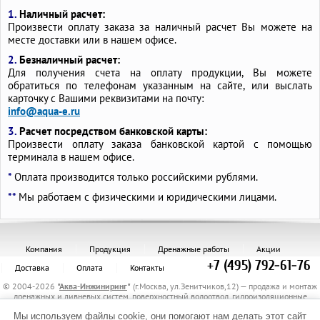
1.
Наличный расчет:
Произвести оплату заказа за наличный расчет Вы можете на
месте доставки или в нашем офисе.
2.
Безналичный расчет:
Для получения счета на оплату продукции, Вы можете
обратиться по телефонам указанным на сайте, или выслать
карточку с Вашими реквизитами на почту:
info@aqua-e.ru
3.
Расчет посредством банковской карты:
Произвести оплату заказа банковской картой с помощью
терминала в нашем офисе.
*
Оплата производится только российскими рублями.
**
Мы работаем с физическими и юридическими лицами.
Компания
Продукция
Дренажные работы
Акции
+7 (495) 792-61-76
Доставка
Оплата
Контакты
© 2004-2026
"
Аква-Инжиниринг
"
(г.Москва, ул.Зенитчиков,12) — продажа и монтаж
дренажных и ливневых систем, поверхностный водоотвод, гидроизоляционные
материалы, канализационные трубы и комплектующие, защитные трубы, материалы
Мы используем файлы cookie, они помогают нам делать этот сайт
для укрепления грунта, электрообогрев трубопроводов.