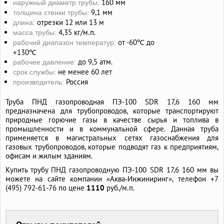
160 мм
наружный диаметр трубы:
9,1 мм
толщина стенки трубы:
отрезки 12 или 13 м
длина:
4,35 кг/м.п.
масса трубы:
от -60℃ до
рабочий диапазон температур:
+130℃
до 9,5 атм.
рабочее давление:
не менее 60 лет
срок службы:
Россия
производитель:
Труба ПНД газопроводная ПЭ-100 SDR 17,6 160 мм
предназначена для трубопроводов, которые транспортируют
природные горючие газы в качестве сырья и топлива в
промышленности и в коммунальной сфере. Данная труба
применяется в магистральных сетях газоснабжения для
газовых трубопроводов, которые подводят газ к предприятиям,
офисам и жилым зданиям.
Купить трубу ПНД газопроводную ПЭ-100 SDR 17,6 160 мм вы
можете на сайте компании «Аква‑Инжиниринг», телефон +7
(495) 792-61-76 по цене
1110
руб./м.п.