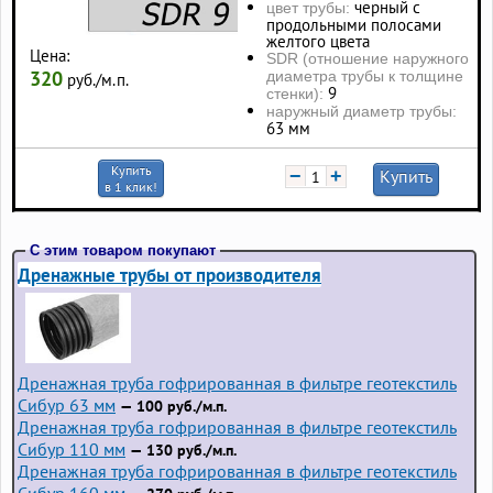
черный с
цвет трубы:
продольными полосами
желтого цвета
Цена:
SDR (отношение наружного
320
диаметра трубы к толщине
руб./м.п.
9
стенки):
наружный диаметр трубы:
63 мм
Купить
−
+
Купить
в 1 клик!
С этим товаром покупают
Дренажные трубы от производителя
Дренажная труба гофрированная в фильтре геотекстиль
Сибур 63 мм
— 100 руб./м.п.
Дренажная труба гофрированная в фильтре геотекстиль
Сибур 110 мм
— 130 руб./м.п.
Дренажная труба гофрированная в фильтре геотекстиль