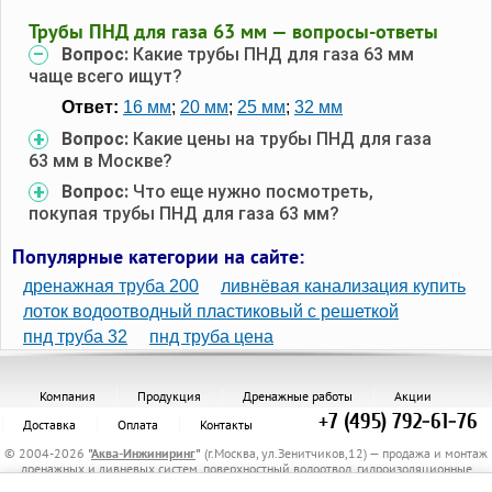
Трубы ПНД для газа 63 мм — вопросы-ответы
Вопрос:
Какие трубы ПНД для газа 63 мм
чаще всего ищут?
Ответ:
16 мм
;
20 мм
;
25 мм
;
32 мм
Вопрос:
Какие цены на трубы ПНД для газа
63 мм в Москве?
Вопрос:
Что еще нужно посмотреть,
покупая трубы ПНД для газа 63 мм?
Популярные категории на сайте:
дренажная труба 200
ливнёвая канализация купить
лоток водоотводный пластиковый с решеткой
пнд труба 32
пнд труба цена
Компания
Продукция
Дренажные работы
Акции
+7 (495) 792-61-76
Доставка
Оплата
Контакты
© 2004-2026
"
Аква-Инжиниринг
"
(г.Москва, ул.Зенитчиков,12) — продажа и монтаж
дренажных и ливневых систем, поверхностный водоотвод, гидроизоляционные
материалы, канализационные трубы и комплектующие, защитные трубы, материалы