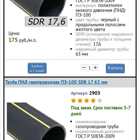
ГОСТ Р 50838-2009
полиэтилен
материал:
низкого давления (ПНД)
ПЭ-100
черный с
цвет трубы:
продольными полосами
желтого цвета
Цена:
SDR (отношение наружного
175
диаметра трубы к толщине
руб./м.п.
17,6
стенки):
наружный диаметр трубы:
63 мм
Купить
−
+
Купить
в 1 клик!
Труба ПНД газопроводная ПЭ-100 SDR 17 63 мм
2903
Артикул:
Под заказ. Срок поставки 5-7
дней
наименование:
газопроводная труба
нормативный документ:
ГОСТ Р 50838-2009