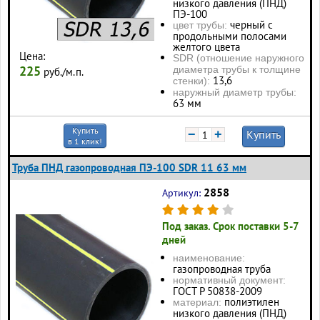
низкого давления (ПНД)
ПЭ-100
черный с
цвет трубы:
продольными полосами
желтого цвета
Цена:
SDR (отношение наружного
225
диаметра трубы к толщине
руб./м.п.
13,6
стенки):
наружный диаметр трубы:
63 мм
Купить
−
+
Купить
в 1 клик!
Труба ПНД газопроводная ПЭ-100 SDR 11 63 мм
2858
Артикул:
Под заказ. Срок поставки 5-7
дней
наименование:
газопроводная труба
нормативный документ:
ГОСТ Р 50838-2009
полиэтилен
материал:
низкого давления (ПНД)