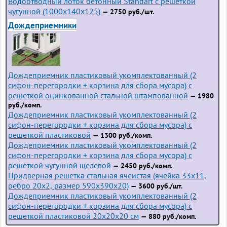
Водоотводный лоток бетонный Standart с решеткой
чугунной (1000x140x125)
— 2750 руб./шт.
Дождеприемники
Дождеприемник пластиковый укомплектованный (2
сифон-перегородки + корзина для сбора мусора) с
решеткой оцинкованной стальной штампованной
— 1980
руб./комп.
Дождеприемник пластиковый укомплектованный (2
сифон-перегородки + корзина для сбора мусора) с
решеткой пластиковой
— 1300 руб./комп.
Дождеприемник пластиковый укомплектованный (2
сифон-перегородки + корзина для сбора мусора) с
решеткой чугунной щелевой
— 2450 руб./комп.
Придверная решетка стальная ячеистая (ячейка 33x11,
ребро 20x2, размер 590x390x20)
— 3600 руб./шт.
Дождеприемник пластиковый укомплектованный (2
сифон-перегородки + корзина для сбора мусора) с
решеткой пластиковой 20х20х20 см
— 880 руб./комп.