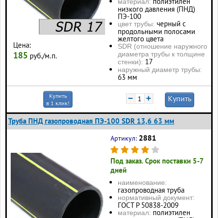
полиэтилен
материал:
низкого давления (ПНД)
ПЭ-100
черный с
цвет трубы:
продольными полосами
желтого цвета
Цена:
SDR (отношение наружного
185
диаметра трубы к толщине
руб./м.п.
17
стенки):
наружный диаметр трубы:
63 мм
Купить
−
+
Купить
в 1 клик!
Труба ПНД газопроводная ПЭ-100 SDR 13,6 63 мм
2881
Артикул:
Под заказ. Срок поставки 5-7
дней
наименование:
газопроводная труба
нормативный документ:
ГОСТ Р 50838-2009
полиэтилен
материал: