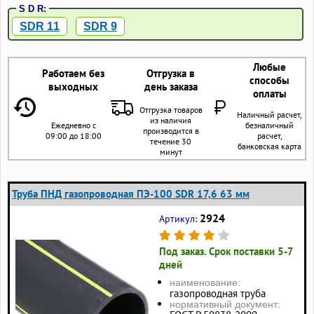
S D R:
SDR 11
SDR 9
Любые
Работаем без
Отгрузка в
способы
выходных
день заказа
оплаты
Отгрузка товаров
Наличный расчет,
из наличия
Ежедневно с
безналичный
производится в
09:00 до 18:00
расчет,
течение 30
банковская карта
минут
Труба ПНД газопроводная ПЭ-100 SDR 17,6 63 мм
2924
Артикул:
Под заказ. Срок поставки 5-7
дней
наименование:
газопроводная труба
нормативный документ: