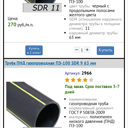
ПЭ-100
черный с
цвет трубы:
продольными полосами
желтого цвета
Цена:
SDR (отношение наружного
270
диаметра трубы к толщине
руб./м.п.
11
стенки):
наружный диаметр трубы:
63 мм
Купить
−
+
Купить
в 1 клик!
Труба ПНД газопроводная ПЭ-100 SDR 9 63 мм
2966
Артикул:
Под заказ. Срок поставки 5-7
дней
наименование:
газопроводная труба
нормативный документ:
ГОСТ Р 50838-2009
полиэтилен
материал:
низкого давления (ПНД)
ПЭ-100