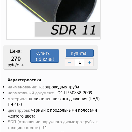
Цена:
Купить
Купить!
270
в 1 клик!
−
+
руб./м.п.
Характеристики
газопроводная труба
наименование:
ГОСТ Р 50838-2009
нормативный документ:
полиэтилен низкого давления (ПНД)
материал:
ПЭ-100
черный с продольными полосами
цвет трубы:
желтого цвета
SDR (отношение наружного диаметра трубы к
11
толщине стенки):