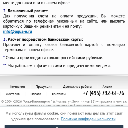
месте доставки или в нашем офисе.
2.
Безналичный расчет:
Для получения счета на оплату продукции, Вы можете
обратиться по телефонам указанным на сайте, или выслать
карточку с Вашими реквизитами на почту:
info@aqua-e.ru
3.
Расчет посредством банковской карты:
Произвести оплату заказа банковской картой с помощью
терминала в нашем офисе.
*
Оплата производится только российскими рублями.
**
Мы работаем с физическими и юридическими лицами.
Компания
Продукция
Дренажные работы
Акции
+7 (495) 792-61-76
Доставка
Оплата
Контакты
© 2004-2026
"
Аква-Инжиниринг
"
(г.Москва, ул.Зенитчиков,12) — продажа и монтаж
дренажных и ливневых систем, поверхностный водоотвод, гидроизоляционные
материалы, канализационные трубы и комплектующие, защитные трубы, материалы
Мы используем файлы cookie, они помогают нам делать этот сайт
для укрепления грунта, электрообогрев трубопроводов.
Политика обработки персональных данных
удобнее для пользователя.
Политика конфиденциальности
.