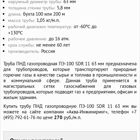
63 мм
наружный диаметр трубы:
5,8 мм
толщина стенки трубы:
бухта 100 или 200 м
длина:
1,05 кг/м.п.
масса трубы:
от -60℃ до
рабочий диапазон температур:
+130℃
до 16 атм.
рабочее давление:
не менее 60 лет
срок службы:
Россия
производитель:
Труба ПНД газопроводная ПЭ-100 SDR 11 63 мм предназначена
для трубопроводов, которые транспортируют природные
горючие газы в качестве сырья и топлива в промышленности и
в коммунальной сфере. Данная труба применяется в
магистральных сетях газоснабжения для газовых
трубопроводов, которые подводят газ к предприятиям, офисам и
жилым зданиям.
Купить трубу ПНД газопроводную ПЭ-100 SDR 11 63 мм вы
можете на сайте компании «Аква‑Инжиниринг», телефон +7
(495) 792-61-76 по цене
270
руб./м.п.