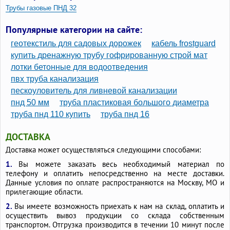
Трубы газовые ПНД 32
Полиэтиленовые трубы высокого давления
Популярные категории на сайте:
Полипропиленовые трубы для газа
геотекстиль для садовых дорожек
кабель frostguard
Пластиковые трубы для газа в частном доме
купить дренажную трубу гофрированную строй мат
лотки бетонные для водоотведения
ПВХ трубы для газа
Гибкие газовые трубы
пвх труба канализация
Газопроводные трубы
Газовые трубы желтые
пескоуловитель для ливневой канализации
пнд 50 мм
труба пластиковая большого диаметра
труба пнд 110 купить
труба пнд 16
ДОСТАВКА
Доставка может осуществляться следующими способами:
1.
Вы можете заказать весь необходимый материал по
телефону и оплатить непосредственно на месте доставки.
Данные условия по оплате распространяются на Москву, МО и
прилегающие области.
2.
Вы имеете возможность приехать к нам на склад, оплатить и
осуществить вывоз продукции со склада собственным
транспортом. Отгрузка производится в течении 10 минут после