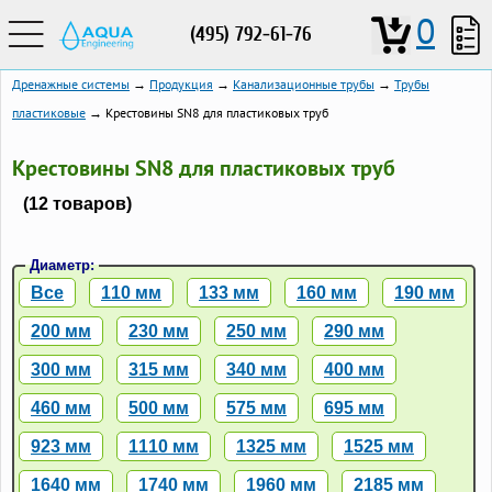
0
(495) 792-61-76
Дренажные системы
→
Продукция
→
Канализационные трубы
→
Трубы
пластиковые
→ Крестовины SN8 для пластиковых труб
Крестовины SN8 для пластиковых труб
(12 товаров)
Диаметр:
Все
110 мм
133 мм
160 мм
190 мм
200 мм
230 мм
250 мм
290 мм
300 мм
315 мм
340 мм
400 мм
460 мм
500 мм
575 мм
695 мм
923 мм
1110 мм
1325 мм
1525 мм
1640 мм
1740 мм
1960 мм
2185 мм