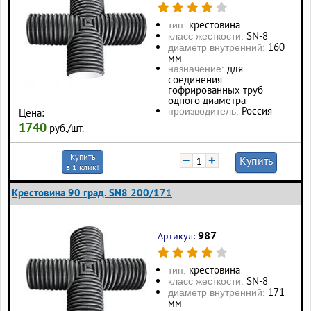
крестовина
тип:
SN-8
класс жесткости:
160
диаметр внутренний:
мм
для
назначение:
соединения
гофрированных труб
одного диаметра
Россия
производитель:
Цена:
1740
руб./шт.
Купить
−
+
Купить
в 1 клик!
Крестовина 90 град. SN8 200/171
987
Артикул:
крестовина
тип:
SN-8
класс жесткости:
171
диаметр внутренний:
мм