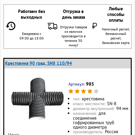
Любые
Работаем без
Отгрузка в
способы
выходных
день заказа
оплаты
Отгрузка товаров
Наличный расчет,
из наличия
Ежедневно с
безналичный
производится в
09:00 до 18:00
расчет,
течение 30
банковская карта
минут
Крестовина 90 град. SN8 110/94
985
Артикул:
крестовина
тип:
SN-8
класс жесткости:
94 мм
диаметр внутренний:
для
назначение:
соединения
гофрированных труб
одного диаметра
Россия
производитель:
Цена: