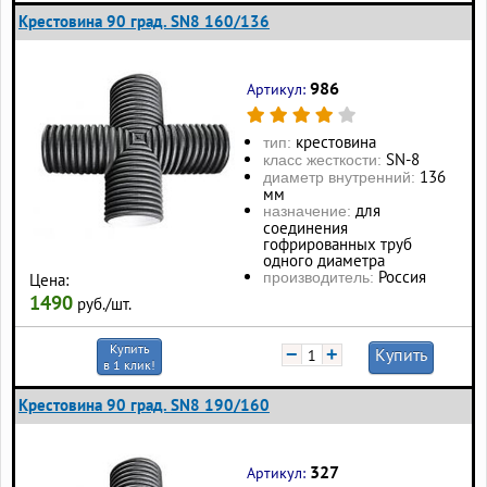
Крестовина 90 град. SN8 160/136
986
Артикул:
крестовина
тип:
SN-8
класс жесткости:
136
диаметр внутренний:
мм
для
назначение:
соединения
гофрированных труб
одного диаметра
Россия
производитель:
Цена:
1490
руб./шт.
Купить
−
+
Купить
в 1 клик!
Крестовина 90 град. SN8 190/160
327
Артикул: