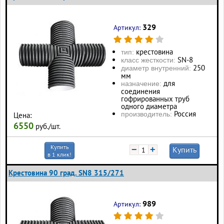
329
Артикул:
крестовина
тип:
SN-8
класс жесткости:
250
диаметр внутренний:
мм
для
назначение:
соединения
гофрированных труб
одного диаметра
Россия
производитель:
Цена:
6550
руб./шт.
Купить
−
+
Купить
в 1 клик!
Крестовина 90 град. SN8 315/271
989
Артикул: