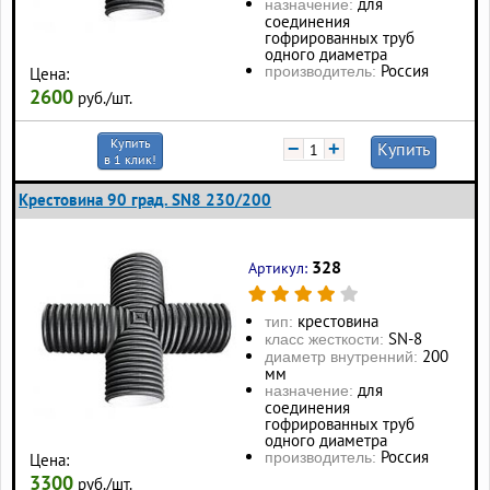
для
назначение:
соединения
гофрированных труб
одного диаметра
Россия
производитель:
Цена:
2600
руб./шт.
Купить
−
+
Купить
в 1 клик!
Крестовина 90 град. SN8 230/200
328
Артикул:
крестовина
тип:
SN-8
класс жесткости:
200
диаметр внутренний:
мм
для
назначение:
соединения
гофрированных труб
одного диаметра
Россия
производитель:
Цена:
3300
руб./шт.