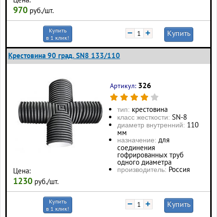
970
руб./шт.
Купить
−
+
Купить
в 1 клик!
Крестовина 90 град. SN8 133/110
326
Артикул:
крестовина
тип:
SN-8
класс жесткости:
110
диаметр внутренний:
мм
для
назначение:
соединения
гофрированных труб
одного диаметра
Россия
производитель:
Цена:
1230
руб./шт.
Купить
−
+
Купить
в 1 клик!