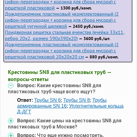
сифон-перегородки + корзина для сбора мусора) с
решеткой пластиковой
— 1300 руб./комп.
Дождеприемник пластиковый укомплектованный (2
сифон-перегородки + корзина для сбора мусора) с
решеткой чугунной щелевой
— 2450 руб./комп.
Придверная решетка стальная ячеистая (ячейка 33x11,
ребро 20x2, размер 590x390x20)
— 3600 руб./шт.
Дождеприемник пластиковый укомплектованный (2
сифон-перегородки + корзина для сбора мусора) с
решеткой пластиковой 20х20х20 см
— 880 руб./комп.
Крестовины SN8 для пластиковых труб —
вопросы-ответы
Вопрос:
Какие крестовины SN8 для
пластиковых труб чаще всего ищут?
Ответ:
Трубы SN 6
;
Трубы SN 8
;
Трубы
армированные SN 16
;
Уплотнительные кольца
Д-ДГТ
Вопрос:
Какие цены на крестовины SN8 для
пластиковых труб в Москве?
Вопрос:
Что еще нужно посмотреть,