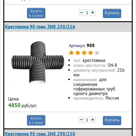
Купить
−
+
Купить
в 1 клик!
Крестовина 90 град. SN8 250/216
988
Артикул:
крестовина
тип:
SN-8
класс жесткости:
216
диаметр внутренний:
мм
для
назначение:
соединения
гофрированных труб
одного диаметра
Россия
производитель:
Цена:
4850
руб./шт.
Купить
−
+
Купить
в 1 клик!
Крестовина 90 град. SN8 290/250