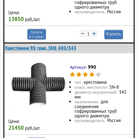
гофрированных труб
одного диаметра
Россия
производитель:
Цена:
13850
руб./шт.
Купить
−
+
Купить
в 1 клик!
Крестовина 90 град. SN8 400/343
990
Артикул:
крестовина
тип:
SN-8
класс жесткости:
343
диаметр внутренний:
мм
для
назначение:
соединения
гофрированных труб
одного диаметра
Россия
производитель:
Цена:
21450
руб./шт.