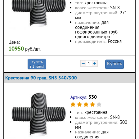
крестовина
тип:
SN-8
класс жесткости:
271
диаметр внутренний:
мм
для
назначение:
соединения
гофрированных труб
одного диаметра
Россия
производитель:
Цена:
10950
руб./шт.
Купить
−
+
Купить
в 1 клик!
Крестовина 90 град. SN8 340/300
330
Артикул:
крестовина
тип:
SN-8
класс жесткости:
300
диаметр внутренний:
мм
для
назначение:
соединения