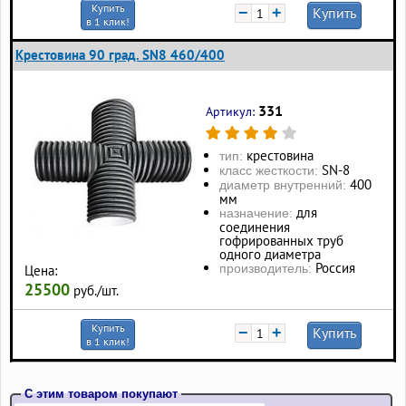
Купить
−
+
Купить
в 1 клик!
Крестовина 90 град. SN8 460/400
331
Артикул:
крестовина
тип:
SN-8
класс жесткости:
400
диаметр внутренний:
мм
для
назначение:
соединения
гофрированных труб
одного диаметра
Россия
производитель:
Цена:
25500
руб./шт.
Купить
−
+
Купить
в 1 клик!
С этим товаром покупают