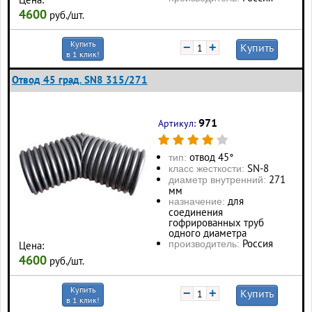
4600
руб./шт.
Купить
−
+
Купить
в 1 клик!
Отвод 45 град. SN8 315/271
971
Артикул:
отвод 45°
тип:
SN-8
класс жесткости:
271
диаметр внутренний:
мм
для
назначение:
соединения
гофрированных труб
одного диаметра
Россия
производитель:
Цена:
4600
руб./шт.
Купить
−
+
Купить
в 1 клик!