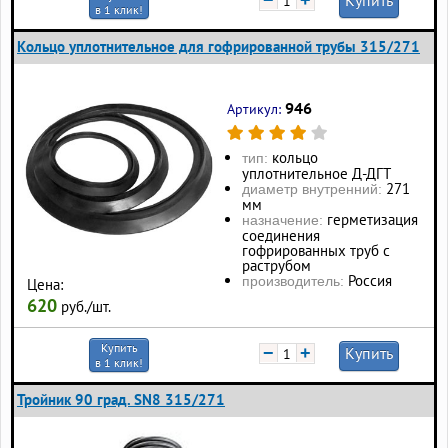
−
+
Купить
в 1 клик!
Кольцо уплотнительное для гофрированной трубы 315/271
946
Артикул:
кольцо
тип:
уплотнительное Д-ДГТ
271
диаметр внутренний:
мм
герметизация
назначение:
соединения
гофрированных труб с
раструбом
Россия
производитель:
Цена:
620
руб./шт.
Купить
−
+
Купить
в 1 клик!
Тройник 90 град. SN8 315/271