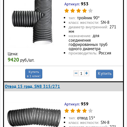
953
Артикул:
тройник 90°
тип:
SN-8
класс жесткости:
271
диаметр внутренний:
мм
для
назначение:
соединения
гофрированных труб
одного диаметра
Россия
производитель:
Цена:
9420
руб./шт.
Купить
−
+
Купить
в 1 клик!
Отвод 15 град. SN8 315/271
959
Артикул:
отвод 15°
тип:
SN-8
класс жесткости:
271
диаметр внутренний: