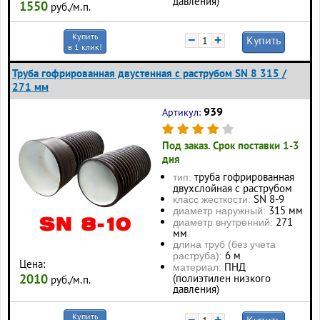
давления)
1550
руб./м.п.
Купить
−
+
Купить
в 1 клик!
Труба гофрированная двустенная с раструбом SN 8 315 /
271 мм
939
Артикул:
Под заказ. Срок поставки 1-3
дня
труба гофрированная
тип:
двухслойная с раструбом
SN 8-9
класс жесткости:
315 мм
диаметр наружный:
271
диаметр внутренний:
мм
длина труб (без учета
6 м
раструба):
Цена:
ПНД
материал:
2010
(полиэтилен низкого
руб./м.п.
давления)
Купить