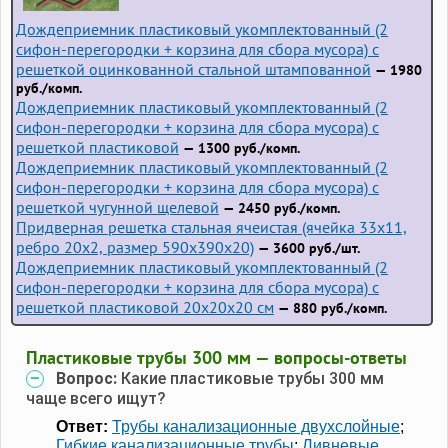
Дождеприемник пластиковый укомплектованный (2
сифон-перегородки + корзина для сбора мусора) с
решеткой оцинкованной стальной штампованной
— 1980
руб./комп.
Дождеприемник пластиковый укомплектованный (2
сифон-перегородки + корзина для сбора мусора) с
решеткой пластиковой
— 1300 руб./комп.
Дождеприемник пластиковый укомплектованный (2
сифон-перегородки + корзина для сбора мусора) с
решеткой чугунной щелевой
— 2450 руб./комп.
Придверная решетка стальная ячеистая (ячейка 33x11,
ребро 20x2, размер 590x390x20)
— 3600 руб./шт.
Дождеприемник пластиковый укомплектованный (2
сифон-перегородки + корзина для сбора мусора) с
решеткой пластиковой 20х20х20 см
— 880 руб./комп.
Пластиковые трубы 300 мм — вопросы-ответы
Вопрос:
Какие пластиковые трубы 300 мм
чаще всего ищут?
Ответ:
Трубы канализационные двухслойные
;
Гибкие канализационные трубы
;
Ливневые