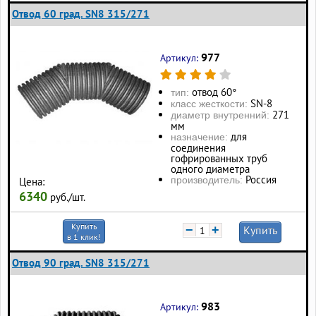
Отвод 60 град. SN8 315/271
977
Артикул:
отвод 60°
тип:
SN-8
класс жесткости:
271
диаметр внутренний:
мм
для
назначение:
соединения
гофрированных труб
одного диаметра
Россия
производитель:
Цена:
6340
руб./шт.
Купить
−
+
Купить
в 1 клик!
Отвод 90 град. SN8 315/271
983
Артикул: