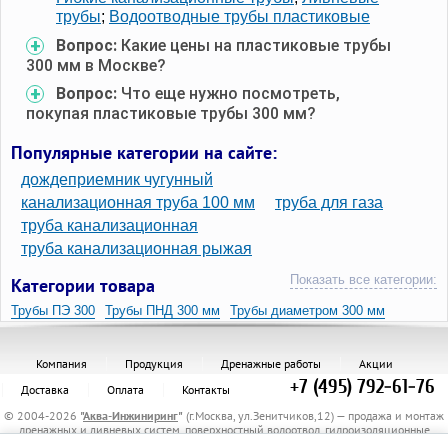
трубы
;
Водоотводные трубы пластиковые
Вопрос:
Какие цены на пластиковые трубы
300 мм в Москве?
Вопрос:
Что еще нужно посмотреть,
покупая пластиковые трубы 300 мм?
Популярные категории на сайте:
дождеприемник чугунный
канализационная труба 100 мм
труба для газа
труба канализационная
труба канализационная рыжая
Показать все категории:
Категории товара
Трубы ПЭ 300
Трубы ПНД 300 мм
Трубы диаметром 300 мм
Пластиковые трубы большого диаметра 300 мм
ПВХ трубы 300мм
Компания
Продукция
Дренажные работы
Акции
+7 (495) 792-61-76
Доставка
Оплата
Контакты
© 2004-2026
"
Аква-Инжиниринг
"
(г.Москва, ул.Зенитчиков,12) — продажа и монтаж
дренажных и ливневых систем, поверхностный водоотвод, гидроизоляционные
материалы, канализационные трубы и комплектующие, защитные трубы, материалы