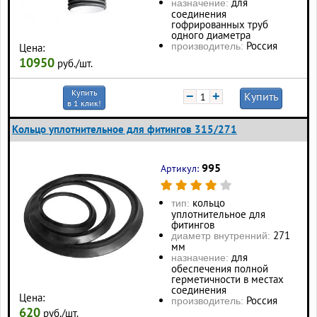
для
назначение:
соединения
гофрированных труб
одного диаметра
Россия
производитель:
Цена:
10950
руб./шт.
Купить
−
+
Купить
в 1 клик!
Кольцо уплотнительное для фитингов 315/271
995
Артикул:
кольцо
тип:
уплотнительное для
фитингов
271
диаметр внутренний:
мм
для
назначение:
обеспечения полной
герметичности в местах
соединения
Цена:
Россия
производитель:
620
руб./шт.