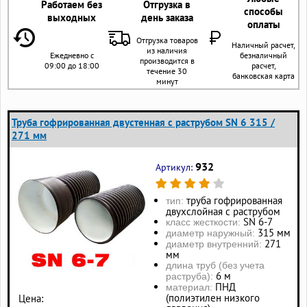
Работаем без
Отгрузка в
способы
выходных
день заказа
оплаты
Отгрузка товаров
Наличный расчет,
из наличия
Ежедневно с
безналичный
производится в
09:00 до 18:00
расчет,
течение 30
банковская карта
минут
Труба гофрированная двустенная с раструбом SN 6 315 /
271 мм
932
Артикул:
труба гофрированная
тип:
двухслойная с раструбом
SN 6-7
класс жесткости:
315 мм
диаметр наружный:
271
диаметр внутренний:
мм
длина труб (без учета
6 м
раструба):
ПНД
материал:
(полиэтилен низкого
Цена: