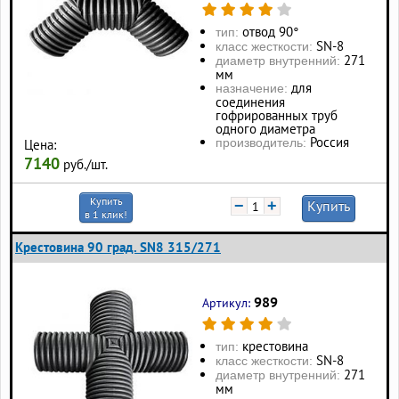
отвод 90°
тип:
SN-8
класс жесткости:
271
диаметр внутренний:
мм
для
назначение:
соединения
гофрированных труб
одного диаметра
Россия
производитель:
Цена:
7140
руб./шт.
Купить
−
+
Купить
в 1 клик!
Крестовина 90 град. SN8 315/271
989
Артикул:
крестовина
тип:
SN-8
класс жесткости:
271
диаметр внутренний:
мм