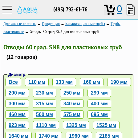
0
(495) 792-61-76
Дренажные системы
→
Продукция
→
Канализационные трубы
→
Трубы
пластиковые
→ Отводы 60 град. SN8 для пластиковых труб
Отводы 60 град. SN8 для пластиковых труб
(12 товаров)
Диаметр:
Все
110 мм
133 мм
160 мм
190 мм
200 мм
230 мм
250 мм
290 мм
300 мм
315 мм
340 мм
400 мм
460 мм
500 мм
575 мм
695 мм
923 мм
1110 мм
1325 мм
1525 мм
1640 мм
1740 мм
1960 мм
2185 мм