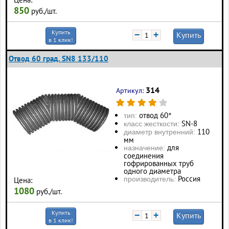
850
руб./шт.
Купить
−
+
Купить
в 1 клик!
Отвод 60 град. SN8 133/110
314
Артикул:
отвод 60°
тип:
SN-8
класс жесткости:
110
диаметр внутренний:
мм
для
назначение:
соединения
гофрированных труб
одного диаметра
Россия
производитель:
Цена:
1080
руб./шт.
Купить
−
+
Купить
в 1 клик!