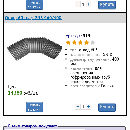
Купить
−
+
Купить
в 1 клик!
Отвод 60 град. SN8 460/400
319
Артикул:
отвод 60°
тип:
SN-8
класс жесткости:
400
диаметр внутренний:
мм
для
назначение:
соединения
гофрированных труб
одного диаметра
Россия
производитель:
Цена:
14380
руб./шт.
Купить
−
+
Купить
в 1 клик!
С этим товаром покупают