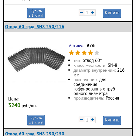
Купить
−
+
Купить
в 1 клик!
Отвод 60 град. SN8 250/216
976
Артикул:
отвод 60°
тип:
SN-8
класс жесткости:
216
диаметр внутренний:
мм
для
назначение:
соединения
гофрированных труб
одного диаметра
Россия
производитель:
Цена:
3240
руб./шт.
Купить
−
+
Купить
в 1 клик!
Отвод 60 град. SN8 290/250