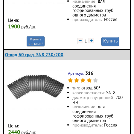
для
назначение:
соединения
гофрированных труб
одного диаметра
Россия
производитель:
Цена:
1900
руб./шт.
Купить
−
+
Купить
в 1 клик!
Отвод 60 град. SN8 230/200
316
Артикул:
отвод 60°
тип:
SN-8
класс жесткости:
200
диаметр внутренний:
мм
для
назначение:
соединения
гофрированных труб
одного диаметра
Россия
производитель:
Цена:
2440
руб./шт.