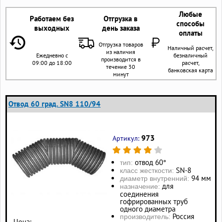
Любые
Работаем без
Отгрузка в
способы
выходных
день заказа
оплаты
Отгрузка товаров
Наличный расчет,
из наличия
Ежедневно с
безналичный
производится в
09:00 до 18:00
расчет,
течение 30
банковская карта
минут
Отвод 60 град. SN8 110/94
973
Артикул:
отвод 60°
тип:
SN-8
класс жесткости:
94 мм
диаметр внутренний:
для
назначение:
соединения
гофрированных труб
одного диаметра
Россия
производитель:
Цена: