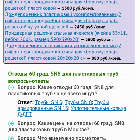
сифон-перегородки + корзина для сбора мусора) с
решеткой пластиковой
— 1300 руб./комп.
Дождеприемник пластиковый укомплектованный (2
сифон-перегородки + корзина для сбора мусора) с
решеткой чугунной щелевой
— 2450 руб./комп.
Придверная решетка стальная ячеистая (ячейка 33x11,
ребро 20x2, размер 590x390x20)
— 3600 руб./шт.
Дождеприемник пластиковый укомплектованный (2
сифон-перегородки + корзина для сбора мусора) с
решеткой пластиковой 20х20х20 см
— 880 руб./комп.
Отводы 60 град. SN8 для пластиковых труб —
вопросы-ответы
Вопрос:
Какие отводы 60 град. SN8 для
пластиковых труб чаще всего ищут?
Ответ:
Трубы SN 6
;
Трубы SN 8
;
Трубы
армированные SN 16
;
Уплотнительные кольца
Д-ДГТ
Вопрос:
Какие цены на отводы 60 град. SN8
для пластиковых труб в Москве?
Вопрос:
Что еще нужно посмотреть,