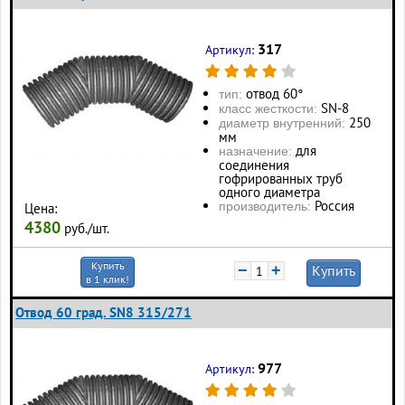
317
Артикул:
отвод 60°
тип:
SN-8
класс жесткости:
250
диаметр внутренний:
мм
для
назначение:
соединения
гофрированных труб
одного диаметра
Россия
производитель:
Цена:
4380
руб./шт.
Купить
−
+
Купить
в 1 клик!
Отвод 60 град. SN8 315/271
977
Артикул: