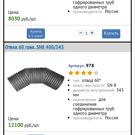
гофрированных труб
одного диаметра
Россия
производитель:
Цена:
8030
руб./шт.
Купить
−
+
Купить
в 1 клик!
Отвод 60 град. SN8 400/343
978
Артикул:
отвод 60°
тип:
SN-8
класс жесткости:
343
диаметр внутренний:
мм
для
назначение:
соединения
гофрированных труб
одного диаметра
Россия
производитель:
Цена:
12100
руб./шт.