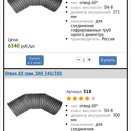
отвод 60°
тип:
SN-8
класс жесткости:
271
диаметр внутренний:
мм
для
назначение:
соединения
гофрированных труб
одного диаметра
Россия
производитель:
Цена:
6340
руб./шт.
Купить
−
+
Купить
в 1 клик!
Отвод 60 град. SN8 340/300
318
Артикул:
отвод 60°
тип:
SN-8
класс жесткости:
300
диаметр внутренний:
мм
для
назначение:
соединения