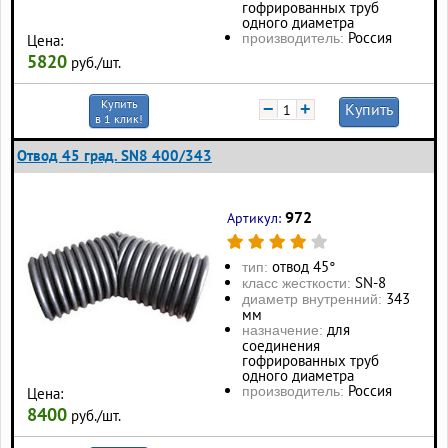
гофрированных труб
одного диаметра
Россия
производитель:
Цена:
5820
руб./шт.
Купить
−
+
Купить
в 1 клик!
Отвод 45 град. SN8 400/343
972
Артикул:
отвод 45°
тип:
SN-8
класс жесткости:
343
диаметр внутренний:
мм
для
назначение:
соединения
гофрированных труб
одного диаметра
Россия
производитель:
Цена:
8400
руб./шт.