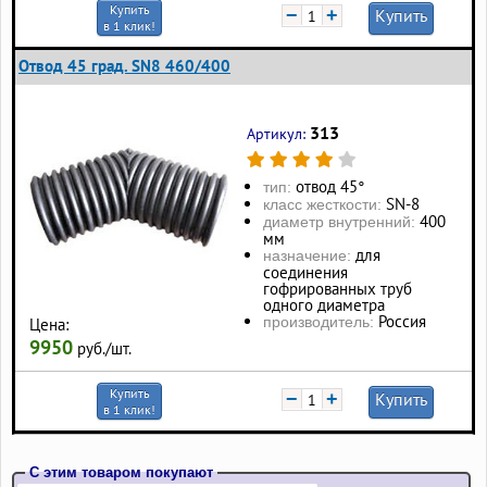
Купить
−
+
Купить
в 1 клик!
Отвод 45 град. SN8 460/400
313
Артикул:
отвод 45°
тип:
SN-8
класс жесткости:
400
диаметр внутренний:
мм
для
назначение:
соединения
гофрированных труб
одного диаметра
Россия
производитель:
Цена:
9950
руб./шт.
Купить
−
+
Купить
в 1 клик!
С этим товаром покупают