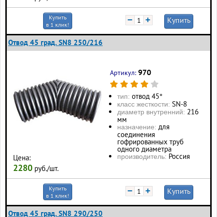
Купить
−
+
Купить
в 1 клик!
Отвод 45 град. SN8 250/216
970
Артикул:
отвод 45°
тип:
SN-8
класс жесткости:
216
диаметр внутренний:
мм
для
назначение:
соединения
гофрированных труб
одного диаметра
Россия
производитель:
Цена:
2280
руб./шт.
Купить
−
+
Купить
в 1 клик!
Отвод 45 град. SN8 290/250