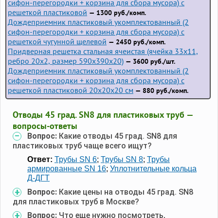
сифон-перегородки + корзина для сбора мусора) с
решеткой пластиковой
— 1300 руб./комп.
Дождеприемник пластиковый укомплектованный (2
сифон-перегородки + корзина для сбора мусора) с
решеткой чугунной щелевой
— 2450 руб./комп.
Придверная решетка стальная ячеистая (ячейка 33x11,
ребро 20x2, размер 590x390x20)
— 3600 руб./шт.
Дождеприемник пластиковый укомплектованный (2
сифон-перегородки + корзина для сбора мусора) с
решеткой пластиковой 20х20х20 см
— 880 руб./комп.
Отводы 45 град. SN8 для пластиковых труб —
вопросы-ответы
Вопрос:
Какие отводы 45 град. SN8 для
пластиковых труб чаще всего ищут?
Ответ:
Трубы SN 6
;
Трубы SN 8
;
Трубы
армированные SN 16
;
Уплотнительные кольца
Д-ДГТ
Вопрос:
Какие цены на отводы 45 град. SN8
для пластиковых труб в Москве?
Вопрос:
Что еще нужно посмотреть,