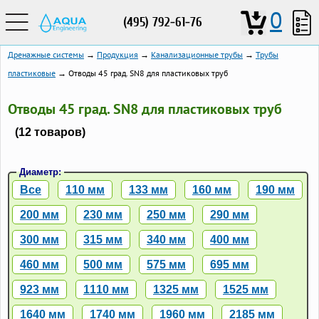
0
(495) 792-61-76
Дренажные системы
→
Продукция
→
Канализационные трубы
→
Трубы
пластиковые
→ Отводы 45 град. SN8 для пластиковых труб
Отводы 45 град. SN8 для пластиковых труб
(12 товаров)
Диаметр:
Все
110 мм
133 мм
160 мм
190 мм
200 мм
230 мм
250 мм
290 мм
300 мм
315 мм
340 мм
400 мм
460 мм
500 мм
575 мм
695 мм
923 мм
1110 мм
1325 мм
1525 мм
1640 мм
1740 мм
1960 мм
2185 мм