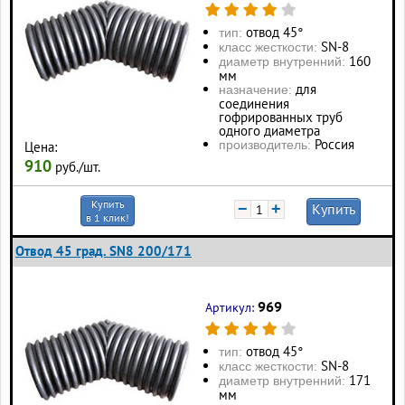
отвод 45°
тип:
SN-8
класс жесткости:
160
диаметр внутренний:
мм
для
назначение:
соединения
гофрированных труб
одного диаметра
Россия
производитель:
Цена:
910
руб./шт.
Купить
−
+
Купить
в 1 клик!
Отвод 45 град. SN8 200/171
969
Артикул:
отвод 45°
тип:
SN-8
класс жесткости:
171
диаметр внутренний:
мм