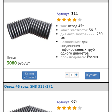
311
Артикул:
отвод 45°
тип:
SN-8
класс жесткости:
250
диаметр внутренний:
мм
для
назначение:
соединения
гофрированных труб
одного диаметра
Россия
производитель:
Цена:
3080
руб./шт.
Купить
−
+
Купить
в 1 клик!
Отвод 45 град. SN8 315/271
971
Артикул: