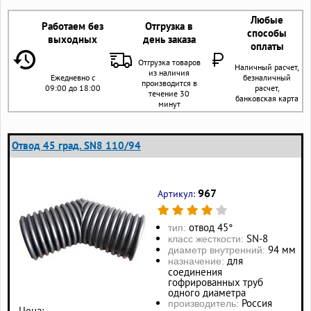
Любые
Работаем без
Отгрузка в
способы
выходных
день заказа
оплаты
Отгрузка товаров
Наличный расчет,
из наличия
Ежедневно с
безналичный
производится в
09:00 до 18:00
расчет,
течение 30
банковская карта
минут
Отвод 45 град. SN8 110/94
967
Артикул:
отвод 45°
тип:
SN-8
класс жесткости:
94 мм
диаметр внутренний:
для
назначение:
соединения
гофрированных труб
одного диаметра
Россия
производитель:
Цена: