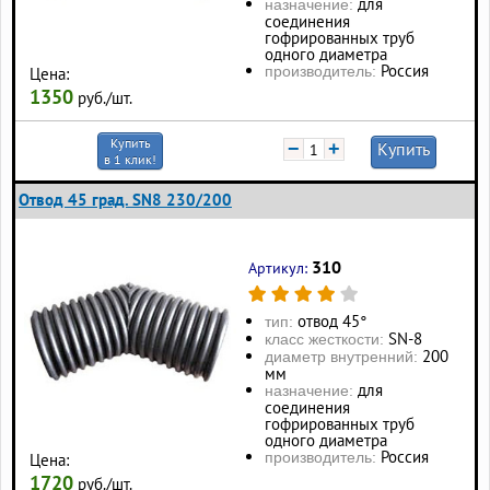
для
назначение:
соединения
гофрированных труб
одного диаметра
Россия
производитель:
Цена:
1350
руб./шт.
Купить
−
+
Купить
в 1 клик!
Отвод 45 град. SN8 230/200
310
Артикул:
отвод 45°
тип:
SN-8
класс жесткости:
200
диаметр внутренний:
мм
для
назначение:
соединения
гофрированных труб
одного диаметра
Россия
производитель:
Цена:
1720
руб./шт.