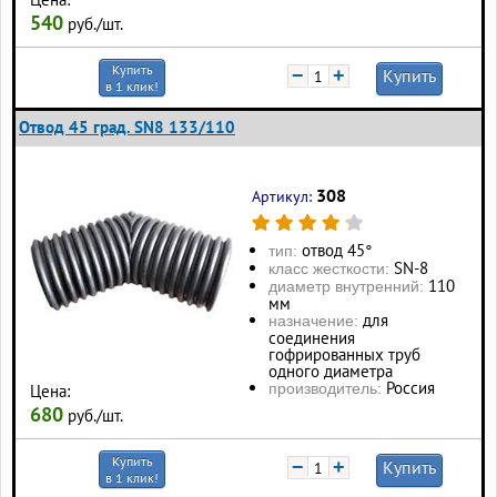
540
руб./шт.
Купить
−
+
Купить
в 1 клик!
Отвод 45 град. SN8 133/110
308
Артикул:
отвод 45°
тип:
SN-8
класс жесткости:
110
диаметр внутренний:
мм
для
назначение:
соединения
гофрированных труб
одного диаметра
Россия
производитель:
Цена:
680
руб./шт.
Купить
−
+
Купить
в 1 клик!