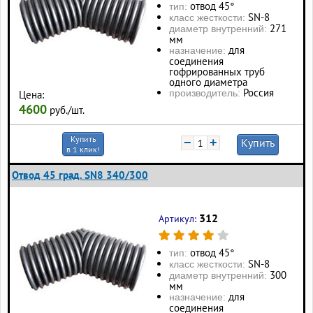
отвод 45°
тип:
SN-8
класс жесткости:
271
диаметр внутренний:
мм
для
назначение:
соединения
гофрированных труб
одного диаметра
Россия
производитель:
Цена:
4600
руб./шт.
Купить
−
+
Купить
в 1 клик!
Отвод 45 град. SN8 340/300
312
Артикул:
отвод 45°
тип:
SN-8
класс жесткости:
300
диаметр внутренний:
мм
для
назначение:
соединения