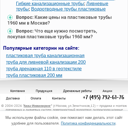
Гибкие канализационные трубы
;
Ливневые
трубы
;
Водоотводные трубы пластиковые
Вопрос:
Какие цены на пластиковые трубы
1960 мм в Москве?
Вопрос:
Что еще нужно посмотреть,
покупая пластиковые трубы 1960 мм?
Популярные категории на сайте:
пластиковая труба канализационная
труба для ливневой канализации 200
труба дренажная 110 в геотекстиле
труба пластиковая 200 мм
Компания
Продукция
Дренажные работы
Акции
+7 (495) 792-61-76
Доставка
Оплата
Контакты
© 2004-2026
"
Аква-Инжиниринг
"
(г.Москва, ул.Зенитчиков,12) — продажа и монтаж
дренажных и ливневых систем, поверхностный водоотвод, гидроизоляционные
материалы, канализационные трубы и комплектующие, защитные трубы, материалы
Мы используем файлы cookie, они помогают нам делать этот сайт
для укрепления грунта, электрообогрев трубопроводов.
Политика обработки персональных данных
удобнее для пользователя.
Политика конфиденциальности
.