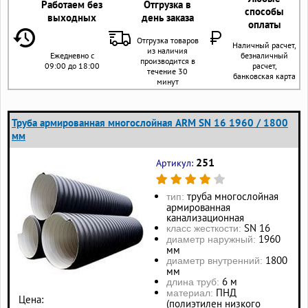
Работаем без
Отгрузка в
способы
выходных
день заказа
оплаты
Отгрузка товаров
Наличный расчет,
из наличия
Ежедневно с
безналичный
производится в
09:00 до 18:00
расчет,
течение 30
банковская карта
минут
Труба армированная многослойная ARM SN 16 1960 / 1800
мм
251
Артикул:
труба многослойная
тип:
армированная
канализационная
SN 16
класс жесткости:
1960
диаметр наружный:
мм
1800
диаметр внутренний:
мм
6 м
длина труб:
ПНД
материал:
Цена:
(полиэтилен низкого