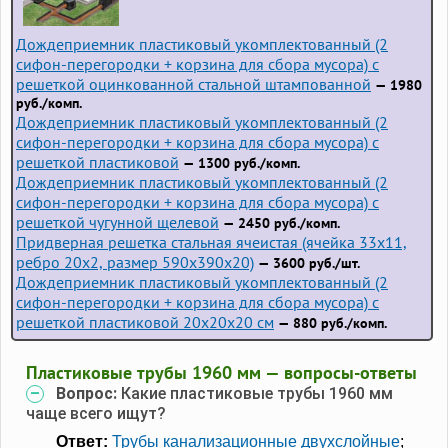
Дождеприемник пластиковый укомплектованный (2
сифон-перегородки + корзина для сбора мусора) с
решеткой оцинкованной стальной штампованной
— 1980
руб./комп.
Дождеприемник пластиковый укомплектованный (2
сифон-перегородки + корзина для сбора мусора) с
решеткой пластиковой
— 1300 руб./комп.
Дождеприемник пластиковый укомплектованный (2
сифон-перегородки + корзина для сбора мусора) с
решеткой чугунной щелевой
— 2450 руб./комп.
Придверная решетка стальная ячеистая (ячейка 33x11,
ребро 20x2, размер 590x390x20)
— 3600 руб./шт.
Дождеприемник пластиковый укомплектованный (2
сифон-перегородки + корзина для сбора мусора) с
решеткой пластиковой 20х20х20 см
— 880 руб./комп.
Пластиковые трубы 1960 мм — вопросы-ответы
Вопрос:
Какие пластиковые трубы 1960 мм
чаще всего ищут?
Ответ:
Трубы канализационные двухслойные
;