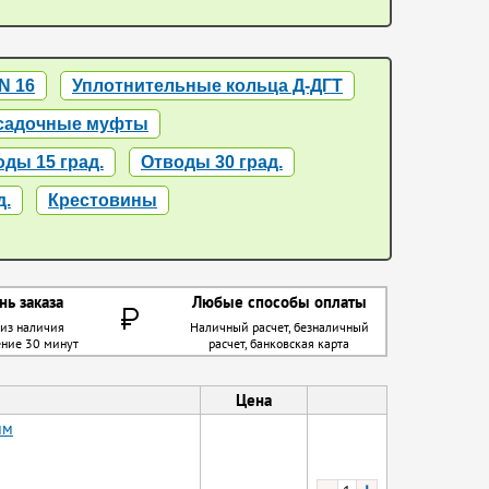
N 16
Уплотнительные кольца Д-ДГТ
садочные муфты
ды 15 град.
Отводы 30 град.
д.
Крестовины
нь заказа
Любые способы оплаты
 из наличия
Наличный расчет, безналичный
ение 30 минут
расчет, банковская карта
Цена
мм