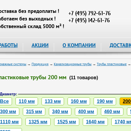
оставка без предоплаты !
+7 (495) 792-61-76
аботаем без выходных !
+7 (495) 142-61-76
обственный склад 5000 м² !
РАБОТЫ
АКЦИИ
О КОМПАНИИ
ДОСТАВ
енажные системы
→
Продукция
→
Канализационные трубы
→
Трубы пластиковые
→ 
ластиковые трубы 200 мм
(11 товаров)
Диаметр:
Все
110 мм
133 мм
160 мм
190 мм
200
300 мм
315 мм
340 мм
400 мм
460 мм
1110 мм
1325 мм
1525 мм
1640 мм
1740 м