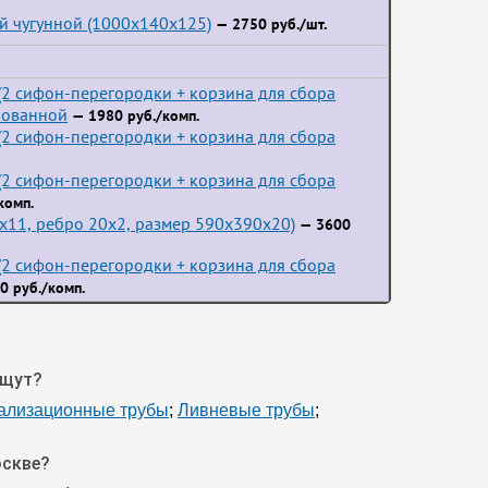
й чугунной (1000x140x125)
— 2750 руб./шт.
2 сифон-перегородки + корзина для сбора
пованной
— 1980 руб./комп.
2 сифон-перегородки + корзина для сбора
2 сифон-перегородки + корзина для сбора
комп.
3x11, ребро 20x2, размер 590x390x20)
— 3600
2 сифон-перегородки + корзина для сбора
0 руб./комп.
ищут?
нализационные трубы
;
Ливневые трубы
;
оскве?