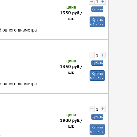
−
+
цена
Купить
1350
руб./
шт.
Купить
в 1 клик!
б одного диаметра
−
+
цена
Купить
1350
руб./
шт.
Купить
в 1 клик!
б одного диаметра
−
+
цена
Купить
1900
руб./
шт.
Купить
в 1 клик!