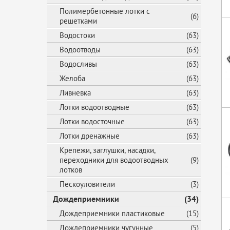
Полимербетонные лотки с
(6)
решетками
Водостоки
(63)
Водоотводы
(63)
Водосливы
(63)
Желоба
(63)
Ливневка
(63)
Лотки водоотводные
(63)
Лотки водосточные
(63)
Лотки дренажные
(63)
Крепежи, заглушки, насадки,
переходники для водоотводных
(9)
лотков
Пескоуловители
(3)
Дождеприемники
(34)
Дождеприемники пластиковые
(15)
Дождеприемники чугунные
(5)