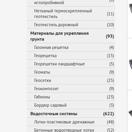
иглопробивной
Нетканый термоскрепленный
(11)
геотекстиль
Геотекстиль дорожный
(10)
Материалы для укрепления
(93)
грунта
Газонная решетка
(4)
Георешетка
(15)
Георешетки ландшафтные
(5)
Геоматы
(9)
Геосетки
(25)
Геокомпозит
(9)
Габионы
(23)
Бордюр садовый
(3)
Водосточные системы
(622)
Лотки пластиковые дренажные
(48)
Бетонные водоотводные лотки
(52)