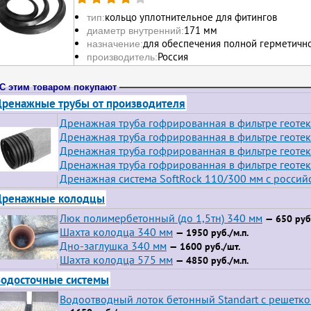
кольцо уплотнительное для фитингов
тип:
171 мм
диаметр внутренний:
для обеспечения полной герметично
назначение:
Россия
производитель:
С этим товаром покупают
ренажные трубы от производителя
Дренажная труба гофрированная в фильтре геотек
Дренажная труба гофрированная в фильтре геотек
Дренажная труба гофрированная в фильтре геотек
Дренажная труба гофрированная в фильтре геотек
Дренажная система SoftRock 110/300 мм с росси
Дренажные колодцы
Люк полимербетонный (до 1,5тн) 340 мм
— 650 руб.
Шахта колодца 340 мм
— 1950 руб./м.п.
Дно-заглушка 340 мм
— 1600 руб./шт.
Шахта колодца 575 мм
— 4850 руб./м.п.
одосточные системы
Водоотводный лоток бетонный Standart с решетк