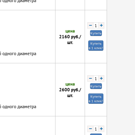
б одного диаметра
−
+
цена
Купить
2160
руб./
шт.
Купить
в 1 клик!
б одного диаметра
−
+
цена
Купить
2600
руб./
шт.
Купить
в 1 клик!
б одного диаметра
−
+