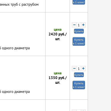
в 1 клик!
анных труб с раструбом
−
+
цена
Купить
2420
руб./
шт.
Купить
в 1 клик!
б одного диаметра
−
+
цена
Купить
1350
руб./
шт.
Купить
в 1 клик!
б одного диаметра