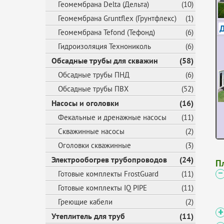
Геомембрана Delta (Дельта)
(10)
Геомембрана Gruntflex (Грунтфлекс)
(1)
Геомембрана Tefond (Тефонд)
(6)
Гидроизоляция Технониколь
(6)
Обсадные трубы для скважин
(58)
Обсадные трубы ПНД
(6)
Обсадные трубы ПВХ
(52)
Насосы и оголовки
(16)
Фекальные и дренажные насосы
(11)
Скважинные насосы
(2)
Оголовки скважинные
(3)
Электрообогрев трубопроводов
(24)
П
Готовые комплекты FrostGuard
(11)
Готовые комплекты IQ PIPE
(11)
Греющие кабели
(2)
Утеплитель для труб
(11)