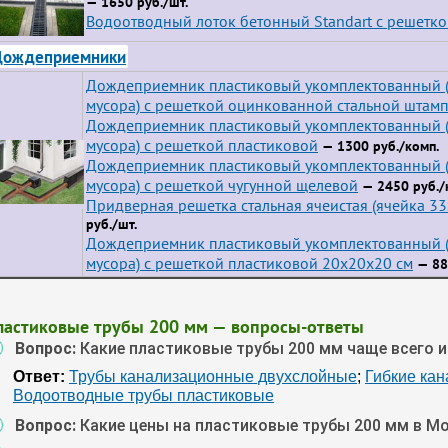
— 1650 руб./шт.
Водоотводный лоток бетонный Standart с решетко
Дождеприемники
Дождеприемник пластиковый укомплектованный (
мусора) с решеткой оцинкованной стальной штам
Дождеприемник пластиковый укомплектованный (
мусора) с решеткой пластиковой
— 1300 руб./комп.
Дождеприемник пластиковый укомплектованный (
мусора) с решеткой чугунной щелевой
— 2450 руб./
Придверная решетка стальная ячеистая (ячейка 3
руб./шт.
Дождеприемник пластиковый укомплектованный (
мусора) с решеткой пластиковой 20х20х20 см
— 88
ластиковые трубы 200 мм — вопросы-ответы
Вопрос:
Какие пластиковые трубы 200 мм чаще всего 
Ответ:
Трубы канализационные двухслойные
;
Гибкие ка
Водоотводные трубы пластиковые
Вопрос:
Какие цены на пластиковые трубы 200 мм в М