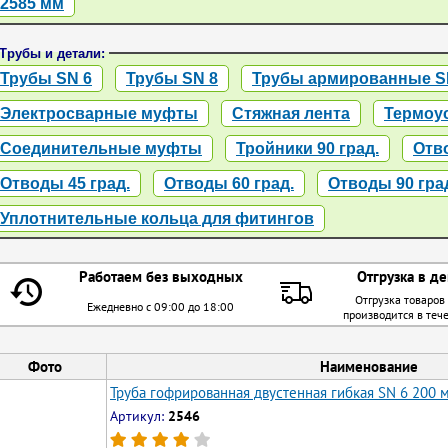
2585 мм
Трубы и детали:
Трубы SN 6
Трубы SN 8
Трубы армированные S
Электросварные муфты
Стяжная лента
Термоу
Соединительные муфты
Тройники 90 град.
Отво
Отводы 45 град.
Отводы 60 град.
Отводы 90 гра
Уплотнительные кольца для фитингов
Работаем без выходных
Отгрузка в де
Отгрузка товаров
Ежедневно с 09:00 до 18:00
производится в теч
Фото
Наименование
Труба гофрированная двустенная гибкая SN 6 200 
Артикул:
2546