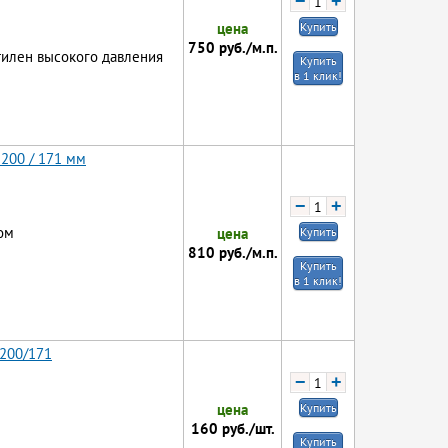
−
+
цена
Купить
750
руб./м.п.
тилен высокого давления
Купить
в 1 клик!
 200 / 171 мм
−
+
ом
цена
Купить
810
руб./м.п.
Купить
в 1 клик!
 200/171
−
+
цена
Купить
160
руб./шт.
Купить