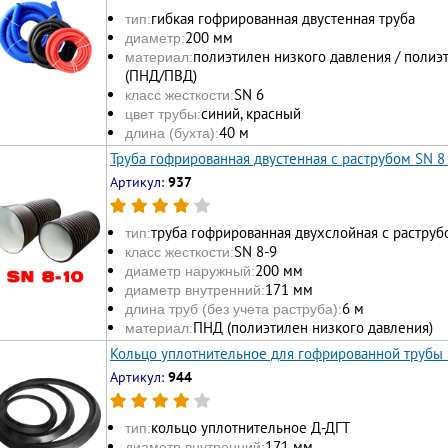
гибкая гофрированная двустенная труба
тип:
200 мм
диаметр:
полиэтилен низкого давления / полиэ
материал:
(ПНД/ПВД)
SN 6
класс жесткости:
синий, красный
цвет трубы:
40 м
длина (бухта):
Труба гофрированная двустенная с раструбом SN 8
Артикул:
937
труба гофрированная двухслойная с раструб
тип:
SN 8-9
класс жесткости:
200 мм
диаметр наружный:
171 мм
диаметр внутренний:
6 м
длина труб (без учета раструба):
ПНД (полиэтилен низкого давления)
материал:
Кольцо уплотнительное для гофрированной трубы
Артикул:
944
кольцо уплотнительное Д-ДГТ
тип:
171 мм
диаметр внутренний: