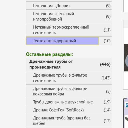
Геотекстиль Дорнит
(9)
Геотекстиль нетканый
(9)
иглопробивной
Нетканый термоскрепленный
(11)
геотекстиль
Геотекстиль дорожный
(10)
Остальные разделы:
Дренажные трубы от
(446)
производителя
Дренажные трубы в фильтре
(143)
геотекстиль
Дренажные трубы в фильтре
(5)
кокосовая койра
Трубы дренажные двухслойные
(19)
Б
Дренаж СофтРок (SoftRock)
(14)
Дренажная труба (дренаж) без
(12)
щебня