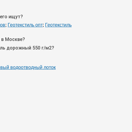
сего ищут?
мов
;
Геотекстиль опт
;
Геотекстиль
 в Москве?
иль дорожный 550 г/м2?
овый водоотводный лоток