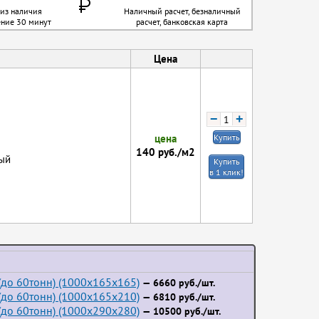
 из наличия
Наличный расчет, безналичный
ение 30 минут
расчет, банковская карта
Цена
−
+
цена
Купить
140
руб./м2
ый
Купить
в 1 клик!
до 60тонн) (1000x165x165)
— 6660 руб./шт.
до 60тонн) (1000x165x210)
— 6810 руб./шт.
до 60тонн) (1000x290x280)
— 10500 руб./шт.