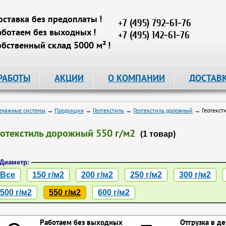
оставка без предоплаты !
+7 (495) 792-61-76
аботаем без выходных !
+7 (495) 142-61-76
обственный склад 5000 м² !
РАБОТЫ
АКЦИИ
О КОМПАНИИ
ДОСТАВ
енажные системы
→
Продукция
→
Геотекстиль
→
Геотекстиль дорожный
→ Геотексти
еотекстиль дорожный 550 г/м2
(1 товар)
Диаметр:
Все
150 г/м2
200 г/м2
250 г/м2
300 г/м2
500 г/м2
550 г/м2
600 г/м2
Работаем без выходных
Отгрузка в де