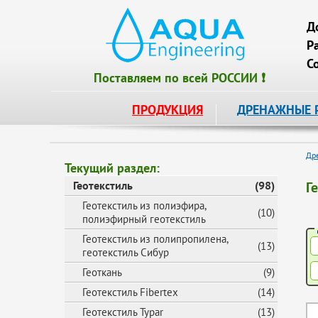
Д
Р
С
Поставляем по всей РОССИИ ❗
ПРОДУКЦИЯ
ДРЕНАЖНЫЕ 
Др
Текущий раздел:
Геотекстиль
(98)
Г
Геотекстиль из полиэфира,
(10)
полиэфирный геотекстиль
Геотекстиль из полипропилена,
(13)
геотекстиль Сибур
Геоткань
(9)
Геотекстиль Fibertex
(14)
Геотекстиль Typar
(13)