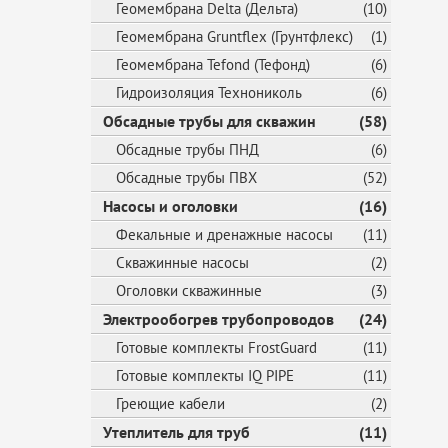
Геомембрана Delta (Дельта)
(10)
Геомембрана Gruntflex (Грунтфлекс)
(1)
Геомембрана Tefond (Тефонд)
(6)
Гидроизоляция Технониколь
(6)
Обсадные трубы для скважин
(58)
Обсадные трубы ПНД
(6)
Обсадные трубы ПВХ
(52)
Насосы и оголовки
(16)
Фекальные и дренажные насосы
(11)
Скважинные насосы
(2)
Оголовки скважинные
(3)
Электрообогрев трубопроводов
(24)
Готовые комплекты FrostGuard
(11)
Готовые комплекты IQ PIPE
(11)
Греющие кабели
(2)
Утеплитель для труб
(11)