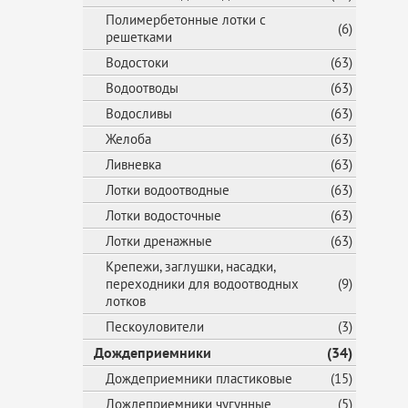
Полимербетонные лотки с
(6)
решетками
Водостоки
(63)
Водоотводы
(63)
Водосливы
(63)
Желоба
(63)
Ливневка
(63)
Лотки водоотводные
(63)
Лотки водосточные
(63)
Лотки дренажные
(63)
Крепежи, заглушки, насадки,
переходники для водоотводных
(9)
лотков
Пескоуловители
(3)
Дождеприемники
(34)
Дождеприемники пластиковые
(15)
Дождеприемники чугунные
(5)