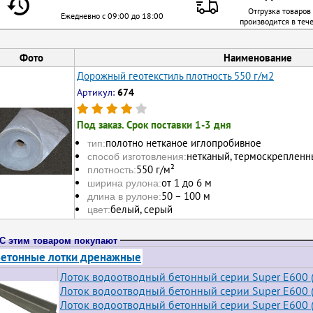
Отгрузка товаров
Ежедневно с 09:00 до 18:00
производится в теч
Фото
Наименование
Дорожный геотекстиль плотность 550 г/м2
Артикул:
674
Под заказ. Срок поставки 1-3 дня
полотно нетканое иглопробивное
тип:
нетканый, термоскрепленн
способ изготовления:
550 г/м²
плотность:
от 1 до 6 м
ширина рулона:
50 – 100 м
длина в рулоне:
белый, серый
цвет:
С этим товаром покупают
етонные лотки дренажные
Лоток водоотводный бетонный серии Super Е600 (
Лоток водоотводный бетонный серии Super Е600 (
Лоток водоотводный бетонный серии Super Е600 (