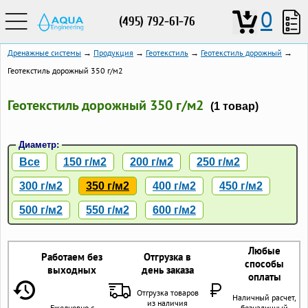
0
(495) 792-61-76
Дренажные системы
→
Продукция
→
Геотекстиль
→
Геотекстиль дорожный
→
Геотекстиль дорожный 350 г/м2
Геотекстиль дорожный 350 г/м2
(1 товар)
Диаметр:
Все
150 г/м2
200 г/м2
250 г/м2
300 г/м2
350 г/м2
400 г/м2
450 г/м2
500 г/м2
550 г/м2
600 г/м2
Любые
Работаем без
Отгрузка в
способы
выходных
день заказа
оплаты
Отгрузка товаров
Наличный расчет,
из наличия
Ежедневно с
безналичный