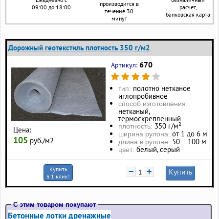
производится в
09:00 до 18:00
расчет,
течение 30
банковская карта
минут
Дорожный геотекстиль плотность 350 г/м2
670
Артикул:
полотно нетканое
тип:
иглопробивное
способ изготовления:
нетканый,
термоскрепленный
350 г/м²
плотность:
Цена:
от 1 до 6 м
ширина рулона:
105
руб./м2
50 – 100 м
длина в рулоне:
белый, серый
цвет:
Купить
−
+
Купить
в 1 клик!
С этим товаром покупают
Бетонные лотки дренажные