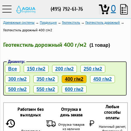
0
(495) 792-61-76
Дренажные системы
→
Продукция
→
Геотекстиль
→
Геотекстиль дорожный
→
Геотекстиль дорожный 400 г/м2
Геотекстиль дорожный 400 г/м2
(1 товар)
Диаметр:
Все
150 г/м2
200 г/м2
250 г/м2
300 г/м2
350 г/м2
400 г/м2
450 г/м2
500 г/м2
550 г/м2
600 г/м2
Любые
Работаем без
Отгрузка в
способы
выходных
день заказа
оплаты
Отгрузка товаров
Наличный расчет,
из наличия
Ежедневно с
безналичный