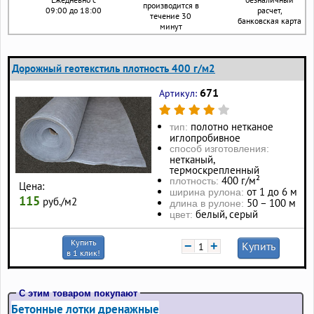
производится в
09:00 до 18:00
расчет,
течение 30
банковская карта
минут
Дорожный геотекстиль плотность 400 г/м2
671
Артикул:
полотно нетканое
тип:
иглопробивное
способ изготовления:
нетканый,
термоскрепленный
400 г/м²
плотность:
Цена:
от 1 до 6 м
ширина рулона:
115
руб./м2
50 – 100 м
длина в рулоне:
белый, серый
цвет:
Купить
−
+
Купить
в 1 клик!
С этим товаром покупают
Бетонные лотки дренажные