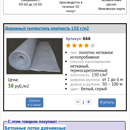
производится в
09:00 до 18:00
расчет,
течение 30
банковская карта
минут
Дорожный геотекстиль плотность 150 г/м2
666
Артикул:
полотно нетканое
тип:
иглопробивное
способ изготовления:
нетканый,
термоскрепленный
150 г/м²
плотность:
от 1 до 6 м
Цена:
ширина рулона:
50 – 100 м
длина в рулоне:
38
руб./м2
белый, серый
цвет:
Купить
−
+
Купить
в 1 клик!
С этим товаром покупают
Бетонные лотки дренажные