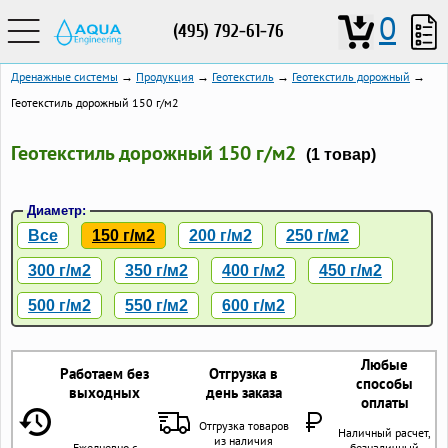
0
(495) 792-61-76
Дренажные системы
→
Продукция
→
Геотекстиль
→
Геотекстиль дорожный
→
Геотекстиль дорожный 150 г/м2
Геотекстиль дорожный 150 г/м2
(1 товар)
Диаметр:
Все
150 г/м2
200 г/м2
250 г/м2
300 г/м2
350 г/м2
400 г/м2
450 г/м2
500 г/м2
550 г/м2
600 г/м2
Любые
Работаем без
Отгрузка в
способы
выходных
день заказа
оплаты
Отгрузка товаров
Наличный расчет,
из наличия
Ежедневно с
безналичный