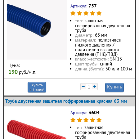
757
Артикул:
защитная
тип:
гофрированная двустенная
труба
63 мм
диаметр:
полиэтилен
материал:
низкого давления /
полиэтилен высокого
давления (ПНД/ПВД)
SN 13
класс жесткости:
синий
цвет трубы:
Цена:
50 или 100 м
длина (бухта):
190
руб./м.п.
Купить
−
+
Купить
в 1 клик!
Труба двустенная защитная гофрированная красная 63 мм
3604
Артикул:
защитная
тип:
гофрированная двустенная
труба