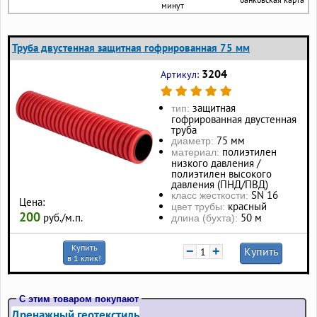
минут
Труба двустенная защитная гофрированная 75 мм
3204
Артикул:
защитная
тип:
гофрированная двустенная
труба
75 мм
диаметр:
полиэтилен
материал:
низкого давления /
полиэтилен высокого
давления (ПНД/ПВД)
SN 16
класс жесткости:
Цена:
красный
цвет трубы:
200
50 м
руб./м.п.
длина (бухта):
Купить
−
+
Купить
в 1 клик!
С этим товаром покупают
Дренажный геотекстиль