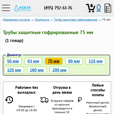
0
(495) 792-61-76
Дренажные системы
→
Продукция
→
Трубы защитные гофрированные
→ 75 мм
Трубы защитные гофрированные 75 мм
(1 товар)
Диаметр:
50 мм
63 мм
75 мм
90 мм
110 мм
125 мм
160 мм
200 мм
Любые
Работаем без
Отгрузка в
способы
выходных
день заказа
оплаты
Отгрузка товаров
Наличный расчет,
из наличия
Ежедневно с
безналичный
производится в
09:00 до 18:00
расчет,
течение 30
банковская карта