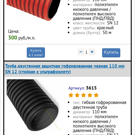
полиэтилен
материал:
низкого давления /
полиэтилен высокого
давления (ПНД/ПВД)
SN 12
класс жесткости:
красный
цвет трубы:
Цена:
50 м
длина (бухта):
300
руб./м.п.
Купить
−
+
Купить
в 1 клик!
Труба двустенная защитная гофрированная черная 110 мм
SN 12 (стойкая к ультрафиолету)
3615
Артикул:
гибкая гофрированная
тип:
двустенная труба
110 мм
диаметр:
полиэтилен
материал:
низкого давления /
полиэтилен высокого
давления (ПНД/ПВД)
SN 12