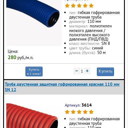
гибкая гофрированная
тип:
двустенная труба
110 мм
диаметр:
полиэтилен
материал:
низкого давления /
полиэтилен высокого
давления (ПНД/ПВД)
SN 8
класс жесткости:
синий
цвет трубы:
Цена:
50 м
длина (бухта):
280
руб./м.п.
Купить
−
+
Купить
в 1 клик!
Труба двустенная защитная гофрированная красная 110 мм
SN 12
3614
Артикул:
гибкая гофрированная
тип:
двустенная труба
110 мм
диаметр: