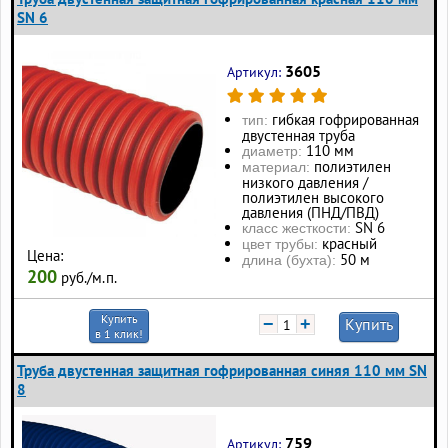
SN 6
3605
Артикул:
гибкая гофрированная
тип:
двустенная труба
110 мм
диаметр:
полиэтилен
материал:
низкого давления /
полиэтилен высокого
давления (ПНД/ПВД)
SN 6
класс жесткости:
красный
цвет трубы:
Цена:
50 м
длина (бухта):
200
руб./м.п.
Купить
−
+
Купить
в 1 клик!
Труба двустенная защитная гофрированная синяя 110 мм SN
8
759
Артикул: