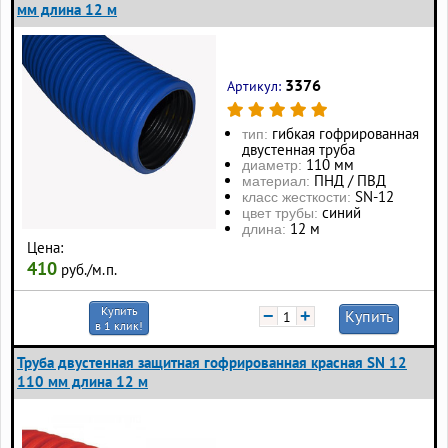
мм длина 12 м
3376
Артикул:
гибкая гофрированная
тип:
двустенная труба
110 мм
диаметр:
ПНД / ПВД
материал:
SN-12
класс жесткости:
синий
цвет трубы:
12 м
длина:
Цена:
410
руб./м.п.
Купить
−
+
Купить
в 1 клик!
Труба двустенная защитная гофрированная красная SN 12
110 мм длина 12 м