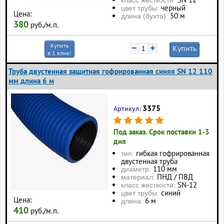
класс жесткости:
черный
цвет трубы:
Цена:
50 м
длина (бухта):
380
руб./м.п.
Купить
−
+
Купить
в 1 клик!
Труба двустенная защитная гофрированная синяя SN 12 110
мм длина 6 м
3375
Артикул:
Под заказ. Срок поставки 1-3
дня
гибкая гофрированная
тип:
двустенная труба
110 мм
диаметр:
ПНД / ПВД
материал:
SN-12
класс жесткости:
синий
цвет трубы:
Цена:
6 м
длина:
410
руб./м.п.