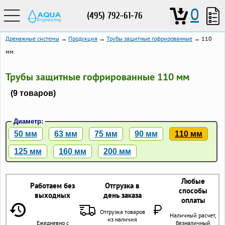
0
(495) 792-61-76
Дренажные системы
→
Продукция
→
Трубы защитные гофрированные
→ 110
мм
Трубы защитные гофрированные 110 мм
(9 товаров)
Диаметр:
50 мм
63 мм
75 мм
90 мм
110 мм
125 мм
160 мм
200 мм
Любые
Работаем без
Отгрузка в
способы
выходных
день заказа
оплаты
Отгрузка товаров
Наличный расчет,
из наличия
Ежедневно с
безналичный