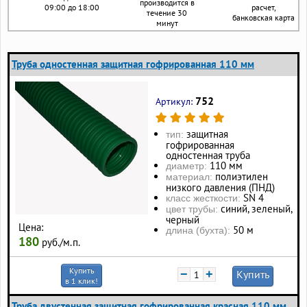
производится в
09:00 до 18:00
расчет,
течение 30
банковская карта
минут
Труба одностенная защитная гофрированная 110 мм
752
Артикул:
защитная
тип:
гофрированная
одностенная труба
110 мм
диаметр:
полиэтилен
материал:
низкого давления (ПНД)
SN 4
класс жесткости:
синий, зеленый,
цвет трубы:
черный
Цена:
50 м
длина (бухта):
180
руб./м.п.
Купить
−
+
Купить
в 1 клик!
Труба двустенная защитная гофрированная красная 110 мм