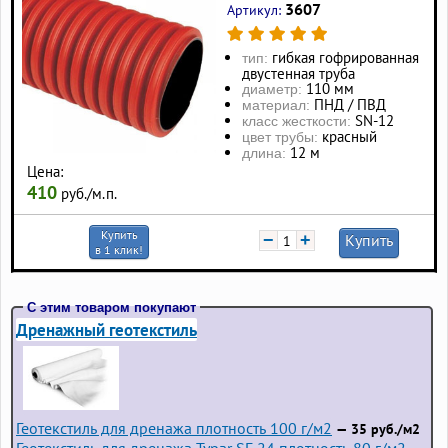
3607
Артикул:
гибкая гофрированная
тип:
двустенная труба
110 мм
диаметр:
ПНД / ПВД
материал:
SN-12
класс жесткости:
красный
цвет трубы:
12 м
длина:
Цена:
410
руб./м.п.
Купить
−
+
Купить
в 1 клик!
С этим товаром покупают
Дренажный геотекстиль
Геотекстиль для дренажа плотность 100 г/м2
— 35 руб./м2
Геотекстиль для дренажа Typar SF 24 плотность 80 г/м2