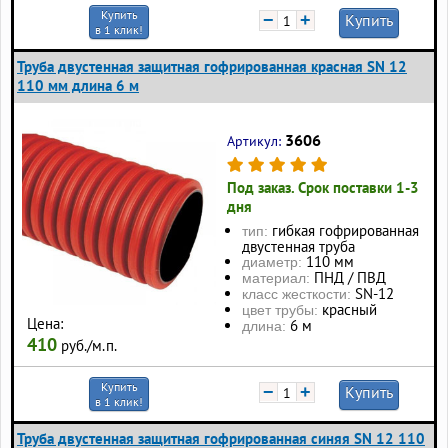
Купить
−
+
Купить
в 1 клик!
Труба двустенная защитная гофрированная красная SN 12
110 мм длина 6 м
3606
Артикул:
Под заказ. Срок поставки 1-3
дня
гибкая гофрированная
тип:
двустенная труба
110 мм
диаметр:
ПНД / ПВД
материал:
SN-12
класс жесткости:
красный
цвет трубы:
Цена:
6 м
длина:
410
руб./м.п.
Купить
−
+
Купить
в 1 клик!
Труба двустенная защитная гофрированная синяя SN 12 110