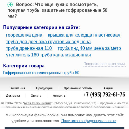
Вопрос:
Что еще нужно посмотреть,
покупая трубы защитные гофрированные 50
мм?
Популярные категории на сайте:
георешетка цена
крышка для колодца пластиковая
труба для дренажа грунтовых вод цена
труба дренажная 110
труба пнд 40 мм цена за метр
утеплитель 160 труба канализационная
Показать все категории:
Категории товара
Гофрированные канализационные трубы 50
Компания
Продукция
Дренажные работы
Акции
+7 (495) 792-61-76
Доставка
Оплата
Контакты
© 2004-2026
"
Аква-Инжиниринг
"
(г.Москва, ул.Зенитчиков,12) — продажа и монтаж
дренажных и ливневых систем, поверхностный водоотвод, гидроизоляционные
материалы, канализационные трубы и комплектующие, защитные трубы, материалы
для укрепления грунта, электрообогрев трубопроводов.
Мы используем файлы cookie, они помогают нам делать этот сайт
Политика обработки персональных данных
удобнее для пользователя.
Политика конфиденциальности
.