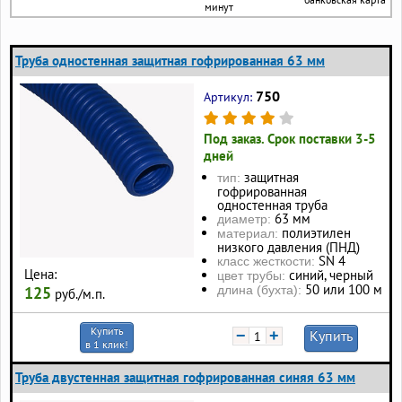
минут
Труба одностенная защитная гофрированная 63 мм
750
Артикул:
Под заказ. Срок поставки 3-5
дней
защитная
тип:
гофрированная
одностенная труба
63 мм
диаметр:
полиэтилен
материал:
низкого давления (ПНД)
SN 4
класс жесткости:
Цена:
синий, черный
цвет трубы:
50 или 100 м
125
длина (бухта):
руб./м.п.
Купить
−
+
Купить
в 1 клик!
Труба двустенная защитная гофрированная синяя 63 мм