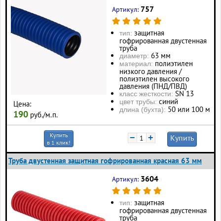
757
Артикул:
защитная
тип:
гофрированная двустенная
труба
63 мм
диаметр:
полиэтилен
материал:
низкого давления /
полиэтилен высокого
давления (ПНД/ПВД)
SN 13
класс жесткости:
синий
цвет трубы:
Цена:
50 или 100 м
длина (бухта):
190
руб./м.п.
Купить
−
+
Купить
в 1 клик!
Труба двустенная защитная гофрированная красная 63 мм
3604
Артикул:
защитная
тип:
гофрированная двустенная
труба