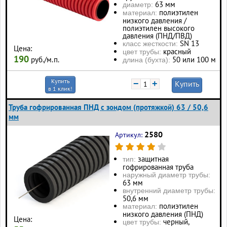
63 мм
диаметр:
полиэтилен
материал:
низкого давления /
полиэтилен высокого
давления (ПНД/ПВД)
SN 13
класс жесткости:
Цена:
красный
цвет трубы:
190
50 или 100 м
руб./м.п.
длина (бухта):
Купить
−
+
Купить
в 1 клик!
Труба гофрированная ПНД с зондом (протяжкой) 63 / 50,6
мм
2580
Артикул:
защитная
тип:
гофрированная труба
наружный диаметр трубы:
63 мм
внутренний диаметр трубы:
50,6 мм
полиэтилен
материал:
низкого давления (ПНД)
Цена:
черный,
цвет трубы: