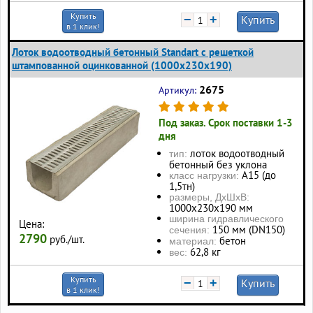
Купить
−
+
Купить
в 1 клик!
Лоток водоотводный бетонный Standart с решеткой
штампованной оцинкованной (1000x230x190)
2675
Артикул:
Под заказ. Срок поставки 1-3
дня
лоток водоотводный
тип:
бетонный без уклона
А15 (до
класс нагрузки:
1,5тн)
размеры, ДхШхВ:
1000x230x190 мм
ширина гидравлического
Цена:
150 мм (DN150)
сечения:
2790
руб./шт.
бетон
материал:
62,8 кг
вес:
Купить
−
+
Купить
в 1 клик!