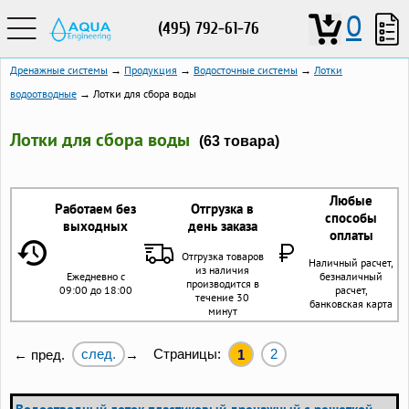
0
(495) 792-61-76
Дренажные системы
→
Продукция
→
Водосточные системы
→
Лотки
водоотводные
→ Лотки для сбора воды
Лотки для сбора воды
(63 товара)
Любые
Работаем без
Отгрузка в
способы
выходных
день заказа
оплаты
Отгрузка товаров
Наличный расчет,
из наличия
Ежедневно с
безналичный
производится в
09:00 до 18:00
расчет,
течение 30
банковская карта
минут
след.
Страницы:
2
← пред.
→
1