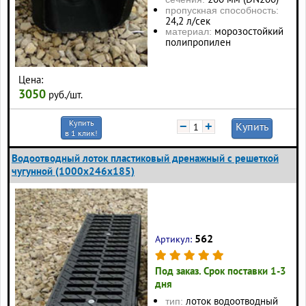
пропускная способность:
24,2 л/сек
морозостойкий
материал:
полипропилен
Цена:
3050
руб./шт.
Купить
−
+
Купить
в 1 клик!
Водоотводный лоток пластиковый дренажный с решеткой
чугунной (1000x246x185)
562
Артикул:
Под заказ. Срок поставки 1-3
дня
лоток водоотводный
тип: