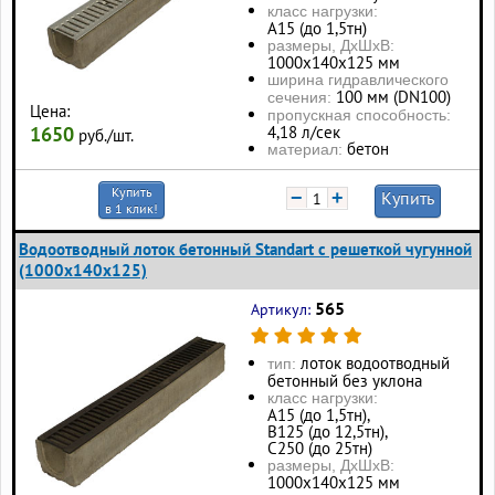
класс нагрузки:
А15 (до 1,5тн)
размеры, ДхШхВ:
1000х140х125 мм
ширина гидравлического
100 мм (DN100)
сечения:
Цена:
пропускная способность:
4,18 л/сек
1650
руб./шт.
бетон
материал:
Купить
−
+
Купить
в 1 клик!
Водоотводный лоток бетонный Standart с решеткой чугунной
(1000x140x125)
565
Артикул:
лоток водоотводный
тип:
бетонный без уклона
класс нагрузки:
А15 (до 1,5тн),
В125 (до 12,5тн),
С250 (до 25тн)
размеры, ДхШхВ:
1000х140х125 мм