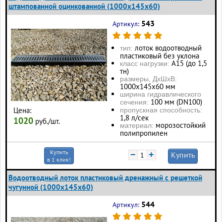
штампованной оцинкованной (1000x145x60)
543
Артикул:
лоток водоотводный
тип:
пластиковый без уклона
А15 (до 1,5
класс нагрузки:
тн)
размеры, ДхШхВ:
1000х145х60 мм
ширина гидравлического
100 мм (DN100)
сечения:
Цена:
пропускная способность:
1,8 л/сек
1020
руб./шт.
морозостойкий
материал:
полипропилен
Купить
−
+
Купить
в 1 клик!
Водоотводный лоток пластиковый дренажный с решеткой
чугунной (1000x145x60)
544
Артикул: