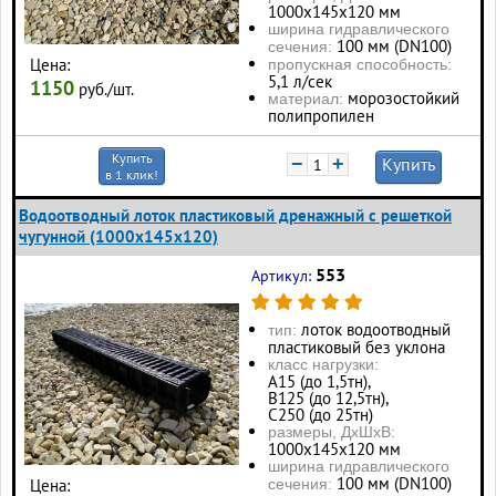
1000х145х120 мм
ширина гидравлического
100 мм (DN100)
сечения:
Цена:
пропускная способность:
5,1 л/сек
1150
руб./шт.
морозостойкий
материал:
полипропилен
Купить
−
+
Купить
в 1 клик!
Водоотводный лоток пластиковый дренажный с решеткой
чугунной (1000x145x120)
553
Артикул:
лоток водоотводный
тип:
пластиковый без уклона
класс нагрузки:
А15 (до 1,5тн),
В125 (до 12,5тн),
С250 (до 25тн)
размеры, ДхШхВ:
1000х145х120 мм
ширина гидравлического
100 мм (DN100)
Цена:
сечения: