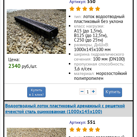
550
Артикул:
лоток водоотводный
тип:
пластиковый без уклона
класс нагрузки:
А15 (до 1,5тн),
В125 (до 12,5тн),
С250 (до 25тн)
размеры, ДхШхВ:
1000х145х100 мм
ширина гидравлического
100 мм (DN100)
Цена:
сечения:
пропускная способность:
2340
руб./шт.
3,6 л/сек
морозостойкий
материал:
полипропилен
Купить
−
+
Купить
в 1 клик!
Водоотводный лоток пластиковый дренажный с решеткой
ячеистой сталь оцинкованная (1000x145x100)
551
Артикул: