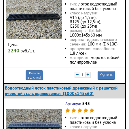
лоток водоотводный
тип:
пластиковый без уклона
класс нагрузки:
А15 (до 1,5тн),
В125 (до 12,5тн),
С250 (до 25тн)
размеры, ДхШхВ:
1000х145х60 мм
ширина гидравлического
100 мм (DN100)
Цена:
сечения:
пропускная способность:
2240
руб./шт.
1,8 л/сек
морозостойкий
материал:
полипропилен
Купить
−
+
Купить
в 1 клик!
Водоотводный лоток пластиковый дренажный с решеткой
ячеистой сталь оцинкованная (1000x145x60)
545
Артикул:
лоток водоотводный
тип:
пластиковый без уклона
класс нагрузки: