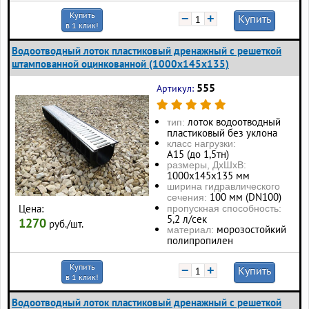
Купить
−
+
Купить
в 1 клик!
Водоотводный лоток пластиковый дренажный с решеткой
штампованной оцинкованной (1000x145x135)
555
Артикул:
лоток водоотводный
тип:
пластиковый без уклона
класс нагрузки:
А15 (до 1,5тн)
размеры, ДхШхВ:
1000х145х135 мм
ширина гидравлического
100 мм (DN100)
сечения:
Цена:
пропускная способность:
5,2 л/сек
1270
руб./шт.
морозостойкий
материал:
полипропилен
Купить
−
+
Купить
в 1 клик!
Водоотводный лоток пластиковый дренажный с решеткой