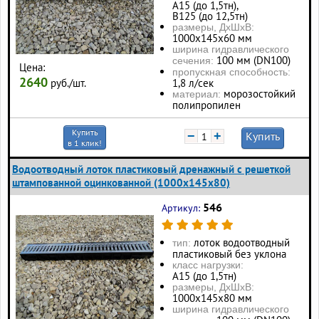
А15 (до 1,5тн),
В125 (до 12,5тн)
размеры, ДхШхВ:
1000х145х60 мм
ширина гидравлического
100 мм (DN100)
сечения:
Цена:
пропускная способность:
2640
руб./шт.
1,8 л/сек
морозостойкий
материал:
полипропилен
Купить
−
+
Купить
в 1 клик!
Водоотводный лоток пластиковый дренажный с решеткой
штампованной оцинкованной (1000x145x80)
546
Артикул:
лоток водоотводный
тип:
пластиковый без уклона
класс нагрузки:
А15 (до 1,5тн)
размеры, ДхШхВ:
1000х145х80 мм
ширина гидравлического