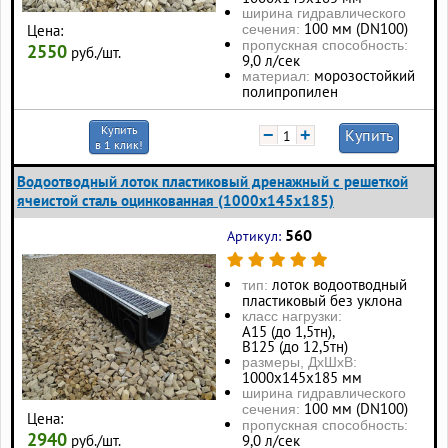
ширина гидравлического
100 мм (DN100)
Цена:
сечения:
пропускная способность:
2550
руб./шт.
9,0 л/сек
морозостойкий
материал:
полипропилен
Купить
−
+
Купить
в 1 клик!
Водоотводный лоток пластиковый дренажный с решеткой
ячеистой сталь оцинкованная (1000x145x185)
560
Артикул:
лоток водоотводный
тип:
пластиковый без уклона
класс нагрузки:
А15 (до 1,5тн),
В125 (до 12,5тн)
размеры, ДхШхВ:
1000х145х185 мм
ширина гидравлического
100 мм (DN100)
сечения:
Цена:
пропускная способность:
2940
руб./шт.
9,0 л/сек