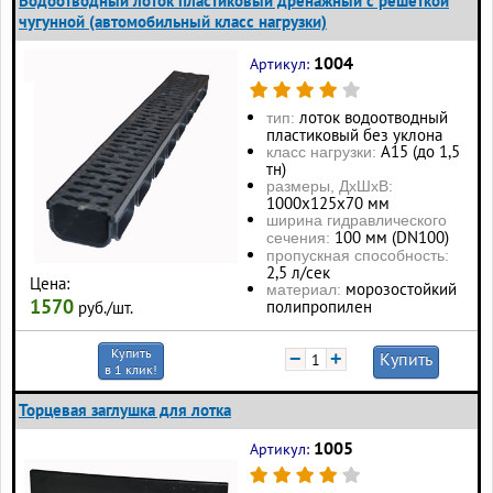
Водоотводный лоток пластиковый дренажный с решеткой
чугунной (автомобильный класс нагрузки)
1004
Артикул:
лоток водоотводный
тип:
пластиковый без уклона
А15 (до 1,5
класс нагрузки:
тн)
размеры, ДхШхВ:
1000х125х70 мм
ширина гидравлического
100 мм (DN100)
сечения:
пропускная способность:
2,5 л/сек
Цена:
морозостойкий
материал:
1570
полипропилен
руб./шт.
Купить
−
+
Купить
в 1 клик!
Торцевая заглушка для лотка
1005
Артикул: