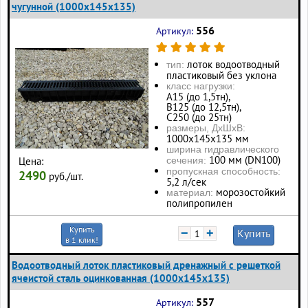
чугунной (1000x145x135)
556
Артикул:
лоток водоотводный
тип:
пластиковый без уклона
класс нагрузки:
А15 (до 1,5тн),
В125 (до 12,5тн),
С250 (до 25тн)
размеры, ДхШхВ:
1000х145х135 мм
ширина гидравлического
100 мм (DN100)
Цена:
сечения:
пропускная способность:
2490
руб./шт.
5,2 л/сек
морозостойкий
материал:
полипропилен
Купить
−
+
Купить
в 1 клик!
Водоотводный лоток пластиковый дренажный с решеткой
ячеистой сталь оцинкованная (1000x145x135)
557
Артикул: