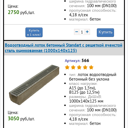
ширина гидравлического
100 мм (DN100)
сечения:
Цена:
пропускная способность:
2750
руб./шт.
4,18 л/сек
бетон
материал:
Купить
−
+
Купить
в 1 клик!
Водоотводный лоток бетонный Standart с решеткой ячеистой
сталь оцинкованная (1000x140x125)
566
Артикул:
лоток водоотводный
тип:
бетонный без уклона
класс нагрузки:
А15 (до 1,5тн),
В125 (до 12,5тн)
размеры, ДхШхВ:
1000х140х125 мм
ширина гидравлического
100 мм (DN100)
сечения:
Цена:
пропускная способность:
3050
руб./шт.
4,18 л/сек
бетон
материал: