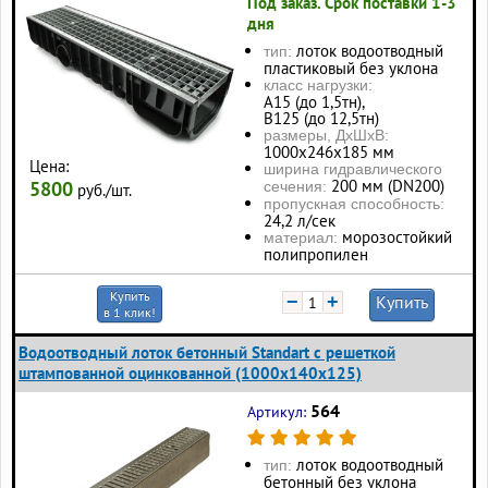
Под заказ. Срок поставки 1-3
дня
лоток водоотводный
тип:
пластиковый без уклона
класс нагрузки:
А15 (до 1,5тн),
В125 (до 12,5тн)
размеры, ДхШхВ:
1000х246х185 мм
Цена:
ширина гидравлического
200 мм (DN200)
5800
сечения:
руб./шт.
пропускная способность:
24,2 л/сек
морозостойкий
материал:
полипропилен
Купить
−
+
Купить
в 1 клик!
Водоотводный лоток бетонный Standart с решеткой
штампованной оцинкованной (1000x140x125)
564
Артикул:
лоток водоотводный
тип:
бетонный без уклона