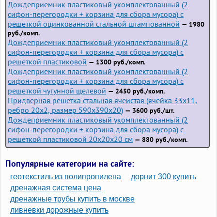
Дождеприемник пластиковый укомплектованный (2
сифон-перегородки + корзина для сбора мусора) с
решеткой оцинкованной стальной штампованной
— 1980
руб./комп.
Дождеприемник пластиковый укомплектованный (2
сифон-перегородки + корзина для сбора мусора) с
решеткой пластиковой
— 1300 руб./комп.
Дождеприемник пластиковый укомплектованный (2
сифон-перегородки + корзина для сбора мусора) с
решеткой чугунной щелевой
— 2450 руб./комп.
Придверная решетка стальная ячеистая (ячейка 33x11,
ребро 20x2, размер 590x390x20)
— 3600 руб./шт.
Дождеприемник пластиковый укомплектованный (2
сифон-перегородки + корзина для сбора мусора) с
решеткой пластиковой 20х20х20 см
— 880 руб./комп.
Популярные категории на сайте:
геотекстиль из полипропилена
дорнит 300 купить
дренажная система цена
дренажные трубы купить в москве
ливневки дорожные купить