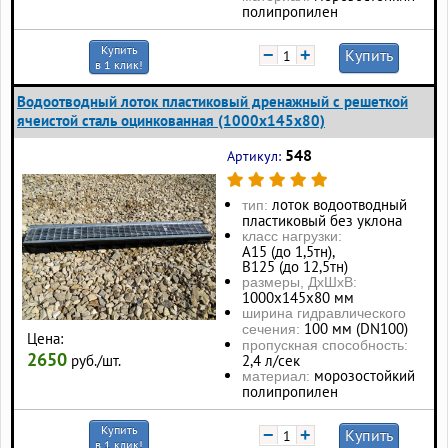
полипропилен
Купить
−
+
Купить
в 1 клик!
Водоотводный лоток пластиковый дренажный с решеткой
ячеистой сталь оцинкованная (1000x145x80)
548
Артикул:
лоток водоотводный
тип:
пластиковый без уклона
класс нагрузки:
А15 (до 1,5тн),
В125 (до 12,5тн)
размеры, ДхШхВ:
1000х145х80 мм
ширина гидравлического
100 мм (DN100)
сечения:
Цена:
пропускная способность:
2650
руб./шт.
2,4 л/сек
морозостойкий
материал:
полипропилен
Купить
−
+
Купить
в 1 клик!