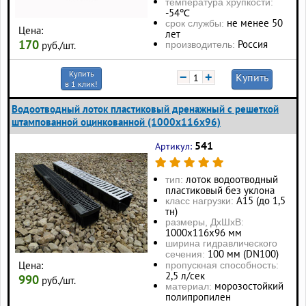
температура хрупкости:
-54℃
не менее 50
срок службы:
Цена:
лет
170
Россия
производитель:
руб./шт.
Купить
−
+
Купить
в 1 клик!
Водоотводный лоток пластиковый дренажный с решеткой
штампованной оцинкованной (1000x116x96)
541
Артикул:
лоток водоотводный
тип:
пластиковый без уклона
А15 (до 1,5
класс нагрузки:
тн)
размеры, ДхШхВ:
1000х116х96 мм
ширина гидравлического
100 мм (DN100)
сечения:
Цена:
пропускная способность:
2,5 л/сек
990
руб./шт.
морозостойкий
материал:
полипропилен