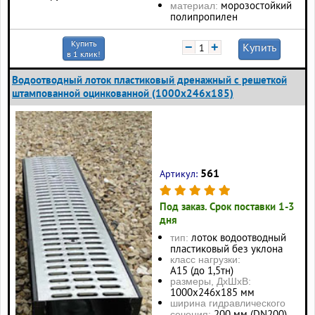
морозостойкий
материал:
полипропилен
Купить
−
+
Купить
в 1 клик!
Водоотводный лоток пластиковый дренажный с решеткой
штампованной оцинкованной (1000x246x185)
561
Артикул:
Под заказ. Срок поставки 1-3
дня
лоток водоотводный
тип:
пластиковый без уклона
класс нагрузки:
А15 (до 1,5тн)
размеры, ДхШхВ:
1000х246х185 мм
ширина гидравлического
200 мм (DN200)
сечения: