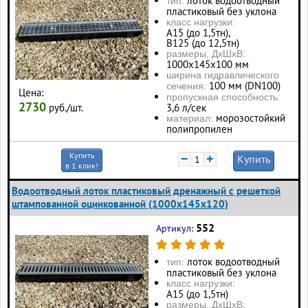
лоток водоотводный
тип:
пластиковый без уклона
класс нагрузки:
А15 (до 1,5тн),
В125 (до 12,5тн)
размеры, ДхШхВ:
1000х145х100 мм
ширина гидравлического
100 мм (DN100)
сечения:
Цена:
пропускная способность:
2730
руб./шт.
3,6 л/сек
морозостойкий
материал:
полипропилен
Купить
−
+
Купить
в 1 клик!
Водоотводный лоток пластиковый дренажный с решеткой
штампованной оцинкованной (1000x145x120)
552
Артикул:
лоток водоотводный
тип:
пластиковый без уклона
класс нагрузки:
А15 (до 1,5тн)
размеры, ДхШхВ: