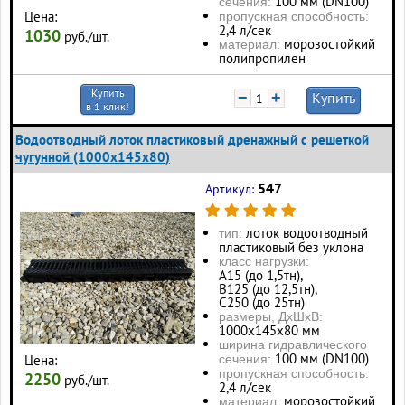
100 мм (DN100)
сечения:
Цена:
пропускная способность:
2,4 л/сек
1030
руб./шт.
морозостойкий
материал:
полипропилен
Купить
−
+
Купить
в 1 клик!
Водоотводный лоток пластиковый дренажный с решеткой
чугунной (1000x145x80)
547
Артикул:
лоток водоотводный
тип:
пластиковый без уклона
класс нагрузки:
А15 (до 1,5тн),
В125 (до 12,5тн),
С250 (до 25тн)
размеры, ДхШхВ:
1000х145х80 мм
ширина гидравлического
100 мм (DN100)
Цена:
сечения:
пропускная способность:
2250
руб./шт.
2,4 л/сек
морозостойкий
материал: