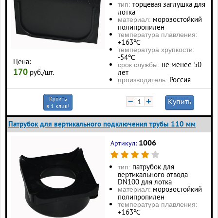
торцевая заглушка для
тип:
лотка
морозостойкий
материал:
полипропилен
температура плавления:
+163℃
температура хрупкости:
-54℃
Цена:
не менее 50
срок службы:
170
руб./шт.
лет
Россия
производитель:
Купить
−
+
Купить
в 1 клик!
Патрубок для вертикального подключения трубы 110 мм
1006
Артикул:
патрубок для
тип:
вертикального отвода
DN100 для лотка
морозостойкий
материал:
полипропилен
температура плавления:
+163℃