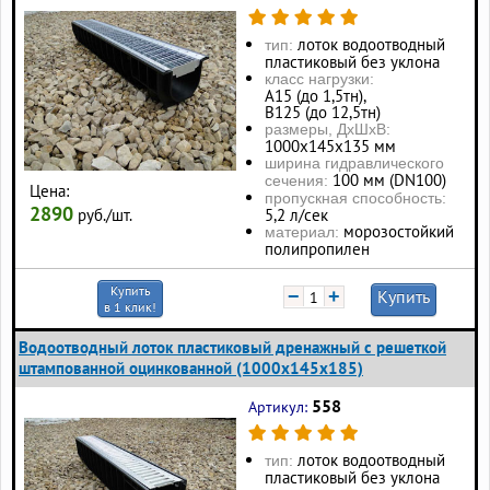
лоток водоотводный
тип:
пластиковый без уклона
класс нагрузки:
А15 (до 1,5тн),
В125 (до 12,5тн)
размеры, ДхШхВ:
1000х145х135 мм
ширина гидравлического
100 мм (DN100)
сечения:
Цена:
пропускная способность:
2890
руб./шт.
5,2 л/сек
морозостойкий
материал:
полипропилен
Купить
−
+
Купить
в 1 клик!
Водоотводный лоток пластиковый дренажный с решеткой
штампованной оцинкованной (1000x145x185)
558
Артикул:
лоток водоотводный
тип:
пластиковый без уклона