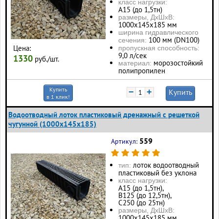
класс нагрузки:
А15 (до 1,5тн)
размеры, ДхШхВ:
1000х145х185 мм
ширина гидравлического
100 мм (DN100)
сечения:
Цена:
пропускная способность:
9,0 л/сек
1330
руб./шт.
морозостойкий
материал:
полипропилен
Купить
−
+
Купить
в 1 клик!
Водоотводный лоток пластиковый дренажный с решеткой
чугунной (1000x145x185)
559
Артикул:
лоток водоотводный
тип:
пластиковый без уклона
класс нагрузки:
А15 (до 1,5тн),
В125 (до 12,5тн),
С250 (до 25тн)
размеры, ДхШхВ:
1000х145х185 мм