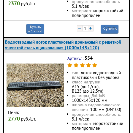
пропускная способность:
2370
руб./шт.
5,1 л/сек
морозостойкий
материал:
полипропилен
Купить
−
+
Купить
в 1 клик!
Водоотводный лоток пластиковый дренажный с решеткой
ячеистой сталь оцинкованная (1000x145x120)
554
Артикул:
лоток водоотводный
тип:
пластиковый без уклона
класс нагрузки:
А15 (до 1,5тн),
В125 (до 12,5тн)
размеры, ДхШхВ:
1000х145х120 мм
ширина гидравлического
100 мм (DN100)
сечения:
Цена:
пропускная способность:
2770
руб./шт.
5,1 л/сек
морозостойкий
материал:
полипропилен