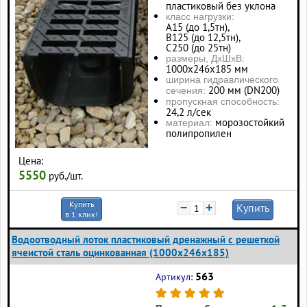
пластиковый без уклона
класс нагрузки:
А15 (до 1,5тн),
В125 (до 12,5тн),
С250 (до 25тн)
размеры, ДхШхВ:
1000х246х185 мм
ширина гидравлического
200 мм (DN200)
сечения:
пропускная способность:
24,2 л/сек
морозостойкий
материал:
полипропилен
Цена:
5550
руб./шт.
Купить
−
+
Купить
в 1 клик!
Водоотводный лоток пластиковый дренажный с решеткой
ячеистой сталь оцинкованная (1000x246x185)
563
Артикул: