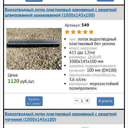
Водоотводный лоток пластиковый дренажный с решеткой
штампованной оцинкованной (1000x145x100)
549
Артикул:
лоток водоотводный
тип:
пластиковый без уклона
класс нагрузки:
А15 (до 1,5тн)
размеры, ДхШхВ:
1000х145х100 мм
ширина гидравлического
100 мм (DN100)
сечения:
Цена:
пропускная способность:
3,6 л/сек
1120
руб./шт.
морозостойкий
материал:
полипропилен
Купить
−
+
Купить
в 1 клик!
Водоотводный лоток пластиковый дренажный с решеткой
чугунной (1000x145x100)