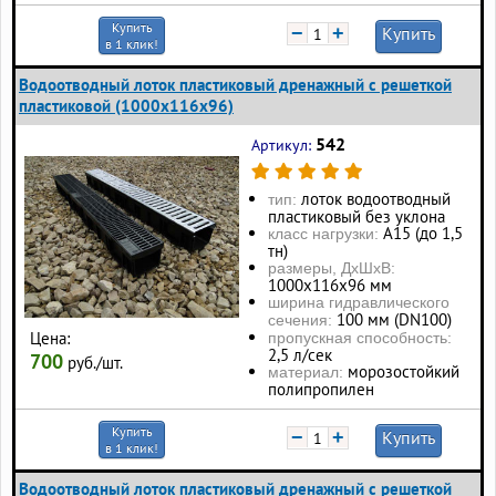
Купить
−
+
Купить
в 1 клик!
Водоотводный лоток пластиковый дренажный с решеткой
пластиковой (1000x116x96)
542
Артикул:
лоток водоотводный
тип:
пластиковый без уклона
А15 (до 1,5
класс нагрузки:
тн)
размеры, ДхШхВ:
1000х116х96 мм
ширина гидравлического
100 мм (DN100)
сечения:
Цена:
пропускная способность:
2,5 л/сек
700
руб./шт.
морозостойкий
материал:
полипропилен
Купить
−
+
Купить
в 1 клик!
Водоотводный лоток пластиковый дренажный с решеткой