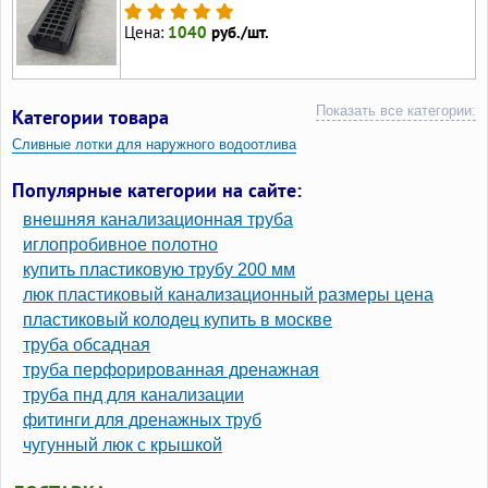
Цена:
1040
руб./шт.
Показать все категории:
Категории товара
Сливные лотки для наружного водоотлива
Пластиковые лотки для отвода воды
Популярные категории на сайте:
Лотки пластиковые с бортами
внешняя канализационная труба
Лотки для канавы пластиковые
иглопробивное полотно
купить пластиковую трубу 200 мм
Лотки водоотводные пластиковые с чугунной решеткой
люк пластиковый канализационный размеры цена
Лотки водоотводные пластиковые с решеткой гидролика
пластиковый колодец купить в москве
Дренажные короба
труба обсадная
труба перфорированная дренажная
труба пнд для канализации
фитинги для дренажных труб
чугунный люк с крышкой