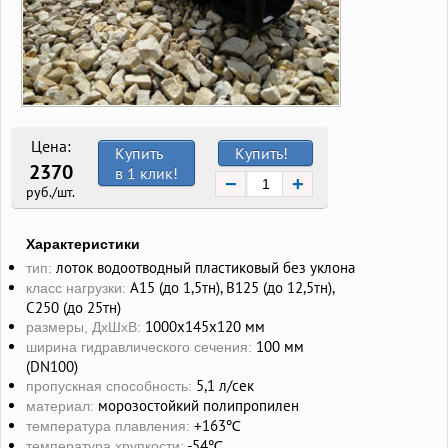
Цена:
Купить
Купить!
2370
в 1 клик!
−
+
руб./шт.
Характеристики
лоток водоотводный пластиковый без уклона
тип:
А15 (до 1,5тн), В125 (до 12,5тн),
класс нагрузки:
С250 (до 25тн)
1000х145х120 мм
размеры, ДхШхВ:
100 мм
ширина гидравлического сечения:
(DN100)
5,1 л/сек
пропускная способность:
морозостойкий полипропилен
материал:
+163℃
температура плавления:
-54℃
температура хрупкости: