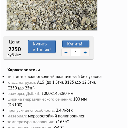
Цена:
Купить
Купить!
2250
в 1 клик!
−
+
руб./шт.
Характеристики
лоток водоотводный пластиковый без уклона
тип:
А15 (до 1,5тн), В125 (до 12,5тн),
класс нагрузки:
С250 (до 25тн)
1000х145х80 мм
размеры, ДхШхВ:
100 мм
ширина гидравлического сечения:
(DN100)
2,4 л/сек
пропускная способность:
морозостойкий полипропилен
материал:
+163℃
температура плавления:
-54℃
температура хрупкости: