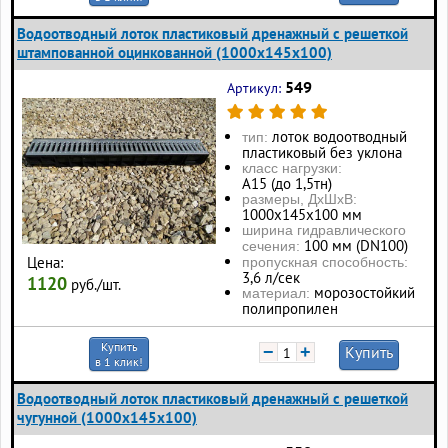
Водоотводный лоток пластиковый дренажный с решеткой
штампованной оцинкованной (1000x145x100)
549
Артикул:
лоток водоотводный
тип:
пластиковый без уклона
класс нагрузки:
А15 (до 1,5тн)
размеры, ДхШхВ:
1000х145х100 мм
ширина гидравлического
100 мм (DN100)
сечения:
Цена:
пропускная способность:
3,6 л/сек
1120
руб./шт.
морозостойкий
материал:
полипропилен
Купить
−
+
Купить
в 1 клик!
Водоотводный лоток пластиковый дренажный с решеткой
чугунной (1000x145x100)