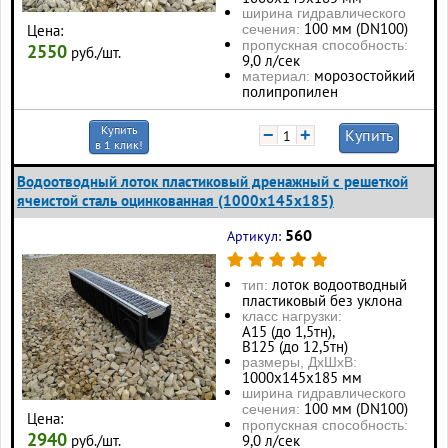
ширина гидравлического
100 мм (DN100)
Цена:
сечения:
пропускная способность:
2550
руб./шт.
9,0 л/сек
морозостойкий
материал:
полипропилен
Купить
−
+
Купить
в 1 клик!
Водоотводный лоток пластиковый дренажный с решеткой
ячеистой сталь оцинкованная (1000x145x185)
560
Артикул:
лоток водоотводный
тип:
пластиковый без уклона
класс нагрузки:
А15 (до 1,5тн),
В125 (до 12,5тн)
размеры, ДхШхВ:
1000х145х185 мм
ширина гидравлического
100 мм (DN100)
сечения:
Цена:
пропускная способность:
2940
руб./шт.
9,0 л/сек