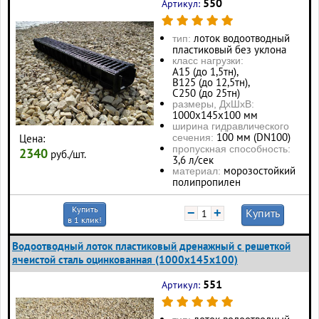
550
Артикул:
лоток водоотводный
тип:
пластиковый без уклона
класс нагрузки:
А15 (до 1,5тн),
В125 (до 12,5тн),
С250 (до 25тн)
размеры, ДхШхВ:
1000х145х100 мм
ширина гидравлического
100 мм (DN100)
Цена:
сечения:
пропускная способность:
2340
руб./шт.
3,6 л/сек
морозостойкий
материал:
полипропилен
Купить
−
+
Купить
в 1 клик!
Водоотводный лоток пластиковый дренажный с решеткой
ячеистой сталь оцинкованная (1000x145x100)
551
Артикул: