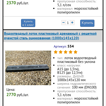
пропускная способность:
2370
руб./шт.
5,1 л/сек
морозостойкий
материал:
полипропилен
Купить
−
+
Купить
в 1 клик!
Водоотводный лоток пластиковый дренажный с решеткой
ячеистой сталь оцинкованная (1000x145x120)
554
Артикул:
лоток водоотводный
тип:
пластиковый без уклона
класс нагрузки:
А15 (до 1,5тн),
В125 (до 12,5тн)
размеры, ДхШхВ:
1000х145х120 мм
ширина гидравлического
100 мм (DN100)
сечения:
Цена:
пропускная способность:
2770
руб./шт.
5,1 л/сек
морозостойкий
материал:
полипропилен