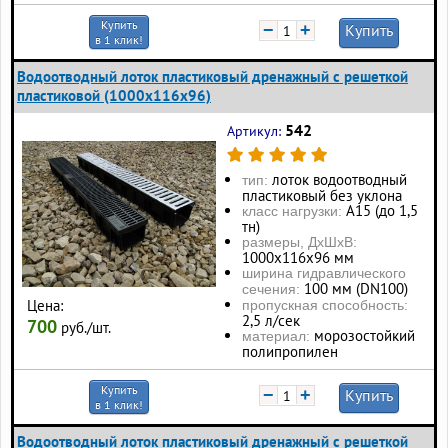
Купить
−
+
Купить
в 1 клик!
Водоотводный лоток пластиковый дренажный с решеткой
пластиковой (1000x116x96)
542
Артикул:
лоток водоотводный
тип:
пластиковый без уклона
А15 (до 1,5
класс нагрузки:
тн)
размеры, ДхШхВ:
1000х116х96 мм
ширина гидравлического
100 мм (DN100)
сечения:
Цена:
пропускная способность:
2,5 л/сек
700
руб./шт.
морозостойкий
материал:
полипропилен
Купить
−
+
Купить
в 1 клик!
Водоотводный лоток пластиковый дренажный с решеткой