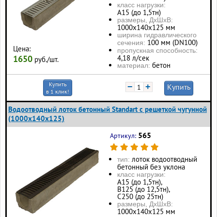
класс нагрузки:
А15 (до 1,5тн)
размеры, ДхШхВ:
1000х140х125 мм
ширина гидравлического
100 мм (DN100)
сечения:
Цена:
пропускная способность:
4,18 л/сек
1650
руб./шт.
бетон
материал:
Купить
−
+
Купить
в 1 клик!
Водоотводный лоток бетонный Standart с решеткой чугунной
(1000x140x125)
565
Артикул:
лоток водоотводный
тип:
бетонный без уклона
класс нагрузки:
А15 (до 1,5тн),
В125 (до 12,5тн),
С250 (до 25тн)
размеры, ДхШхВ:
1000х140х125 мм