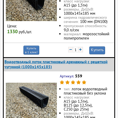
класс нагрузки:
А15 (до 1,5тн)
размеры, ДхШхВ:
1000х145х185 мм
ширина гидравлического
100 мм (DN100)
сечения:
Цена:
пропускная способность:
9,0 л/сек
1330
руб./шт.
морозостойкий
материал:
полипропилен
Купить
−
+
Купить
в 1 клик!
Водоотводный лоток пластиковый дренажный с решеткой
чугунной (1000x145x185)
559
Артикул:
лоток водоотводный
тип:
пластиковый без уклона
класс нагрузки:
А15 (до 1,5тн),
В125 (до 12,5тн),
С250 (до 25тн)
размеры, ДхШхВ:
1000х145х185 мм