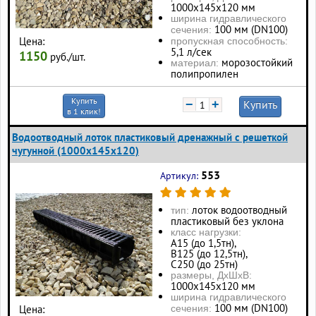
1000х145х120 мм
ширина гидравлического
100 мм (DN100)
сечения:
Цена:
пропускная способность:
5,1 л/сек
1150
руб./шт.
морозостойкий
материал:
полипропилен
Купить
−
+
Купить
в 1 клик!
Водоотводный лоток пластиковый дренажный с решеткой
чугунной (1000x145x120)
553
Артикул:
лоток водоотводный
тип:
пластиковый без уклона
класс нагрузки:
А15 (до 1,5тн),
В125 (до 12,5тн),
С250 (до 25тн)
размеры, ДхШхВ:
1000х145х120 мм
ширина гидравлического
100 мм (DN100)
Цена:
сечения: