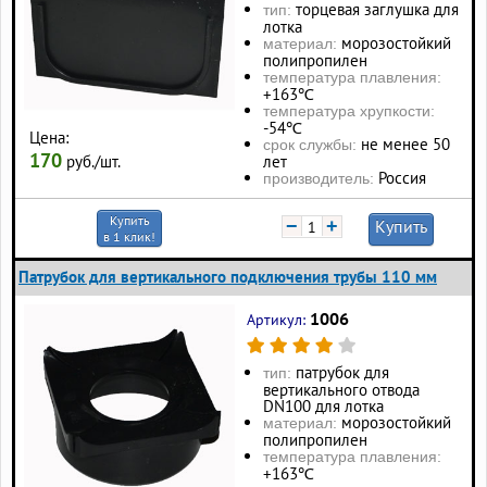
торцевая заглушка для
тип:
лотка
морозостойкий
материал:
полипропилен
температура плавления:
+163℃
температура хрупкости:
-54℃
Цена:
не менее 50
срок службы:
170
руб./шт.
лет
Россия
производитель:
Купить
−
+
Купить
в 1 клик!
Патрубок для вертикального подключения трубы 110 мм
1006
Артикул:
патрубок для
тип:
вертикального отвода
DN100 для лотка
морозостойкий
материал:
полипропилен
температура плавления:
+163℃