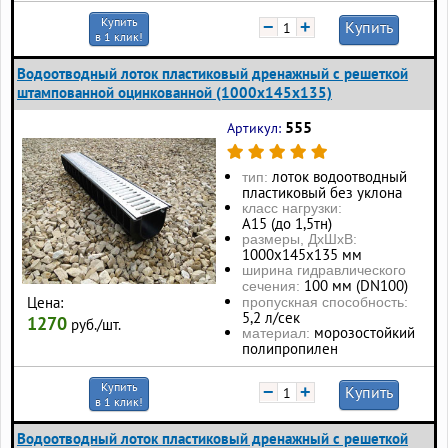
Купить
−
+
Купить
в 1 клик!
Водоотводный лоток пластиковый дренажный с решеткой
штампованной оцинкованной (1000x145x135)
555
Артикул:
лоток водоотводный
тип:
пластиковый без уклона
класс нагрузки:
А15 (до 1,5тн)
размеры, ДхШхВ:
1000х145х135 мм
ширина гидравлического
100 мм (DN100)
сечения:
Цена:
пропускная способность:
5,2 л/сек
1270
руб./шт.
морозостойкий
материал:
полипропилен
Купить
−
+
Купить
в 1 клик!
Водоотводный лоток пластиковый дренажный с решеткой