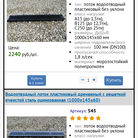
лоток водоотводный
тип:
пластиковый без уклона
класс нагрузки:
А15 (до 1,5тн),
В125 (до 12,5тн),
С250 (до 25тн)
размеры, ДхШхВ:
1000х145х60 мм
ширина гидравлического
100 мм (DN100)
Цена:
сечения:
пропускная способность:
2240
руб./шт.
1,8 л/сек
морозостойкий
материал:
полипропилен
Купить
−
+
Купить
в 1 клик!
Водоотводный лоток пластиковый дренажный с решеткой
ячеистой сталь оцинкованная (1000x145x60)
545
Артикул:
лоток водоотводный
тип:
пластиковый без уклона
класс нагрузки: