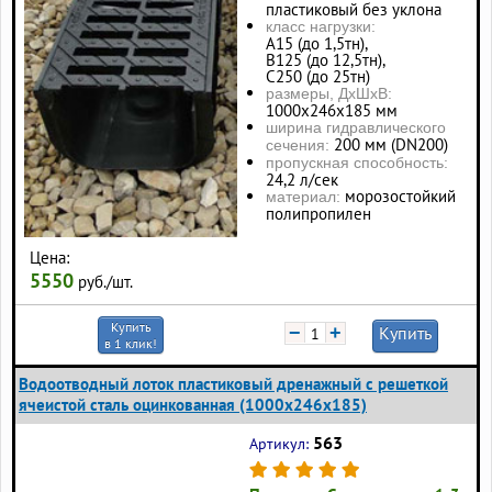
пластиковый без уклона
класс нагрузки:
А15 (до 1,5тн),
В125 (до 12,5тн),
С250 (до 25тн)
размеры, ДхШхВ:
1000х246х185 мм
ширина гидравлического
200 мм (DN200)
сечения:
пропускная способность:
24,2 л/сек
морозостойкий
материал:
полипропилен
Цена:
5550
руб./шт.
Купить
−
+
Купить
в 1 клик!
Водоотводный лоток пластиковый дренажный с решеткой
ячеистой сталь оцинкованная (1000x246x185)
563
Артикул: