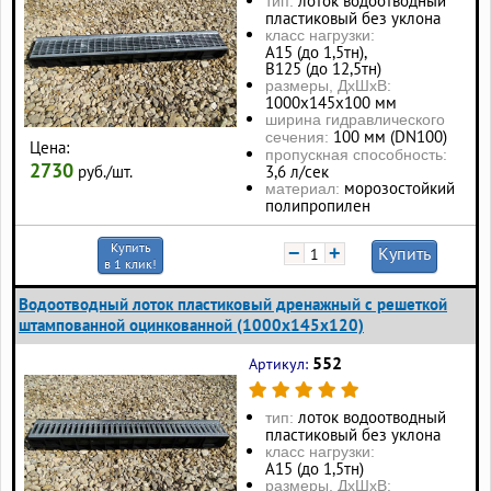
лоток водоотводный
тип:
пластиковый без уклона
класс нагрузки:
А15 (до 1,5тн),
В125 (до 12,5тн)
размеры, ДхШхВ:
1000х145х100 мм
ширина гидравлического
100 мм (DN100)
сечения:
Цена:
пропускная способность:
2730
руб./шт.
3,6 л/сек
морозостойкий
материал:
полипропилен
Купить
−
+
Купить
в 1 клик!
Водоотводный лоток пластиковый дренажный с решеткой
штампованной оцинкованной (1000x145x120)
552
Артикул:
лоток водоотводный
тип:
пластиковый без уклона
класс нагрузки:
А15 (до 1,5тн)
размеры, ДхШхВ: