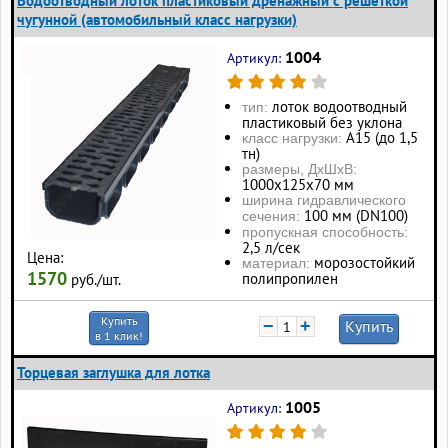
Водоотводный лоток пластиковый дренажный с решеткой
чугунной (автомобильный класс нагрузки)
1004
Артикул:
лоток водоотводный
тип:
пластиковый без уклона
А15 (до 1,5
класс нагрузки:
тн)
размеры, ДхШхВ:
1000х125х70 мм
ширина гидравлического
100 мм (DN100)
сечения:
пропускная способность:
2,5 л/сек
Цена:
морозостойкий
материал:
1570
полипропилен
руб./шт.
Купить
−
+
Купить
в 1 клик!
Торцевая заглушка для лотка
1005
Артикул: