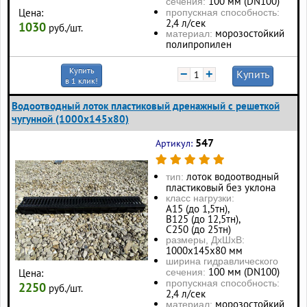
100 мм (DN100)
сечения:
Цена:
пропускная способность:
2,4 л/сек
1030
руб./шт.
морозостойкий
материал:
полипропилен
Купить
−
+
Купить
в 1 клик!
Водоотводный лоток пластиковый дренажный с решеткой
чугунной (1000x145x80)
547
Артикул:
лоток водоотводный
тип:
пластиковый без уклона
класс нагрузки:
А15 (до 1,5тн),
В125 (до 12,5тн),
С250 (до 25тн)
размеры, ДхШхВ:
1000х145х80 мм
ширина гидравлического
100 мм (DN100)
Цена:
сечения:
пропускная способность:
2250
руб./шт.
2,4 л/сек
морозостойкий
материал: