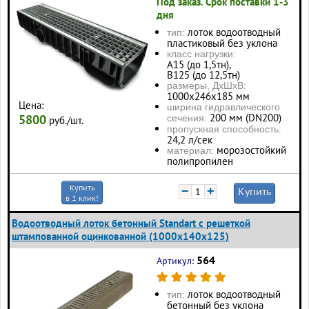
Под заказ. Срок поставки 1-3
дня
лоток водоотводный
тип:
пластиковый без уклона
класс нагрузки:
А15 (до 1,5тн),
В125 (до 12,5тн)
размеры, ДхШхВ:
1000х246х185 мм
Цена:
ширина гидравлического
200 мм (DN200)
5800
сечения:
руб./шт.
пропускная способность:
24,2 л/сек
морозостойкий
материал:
полипропилен
Купить
−
+
Купить
в 1 клик!
Водоотводный лоток бетонный Standart с решеткой
штампованной оцинкованной (1000x140x125)
564
Артикул:
лоток водоотводный
тип:
бетонный без уклона