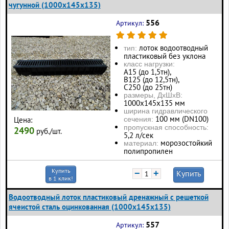
чугунной (1000x145x135)
556
Артикул:
лоток водоотводный
тип:
пластиковый без уклона
класс нагрузки:
А15 (до 1,5тн),
В125 (до 12,5тн),
С250 (до 25тн)
размеры, ДхШхВ:
1000х145х135 мм
ширина гидравлического
100 мм (DN100)
Цена:
сечения:
пропускная способность:
2490
руб./шт.
5,2 л/сек
морозостойкий
материал:
полипропилен
Купить
−
+
Купить
в 1 клик!
Водоотводный лоток пластиковый дренажный с решеткой
ячеистой сталь оцинкованная (1000x145x135)
557
Артикул: