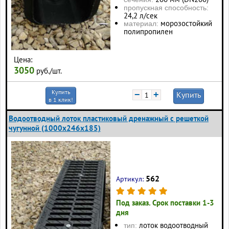
пропускная способность:
24,2 л/сек
морозостойкий
материал:
полипропилен
Цена:
3050
руб./шт.
Купить
−
+
Купить
в 1 клик!
Водоотводный лоток пластиковый дренажный с решеткой
чугунной (1000x246x185)
562
Артикул:
Под заказ. Срок поставки 1-3
дня
лоток водоотводный
тип: