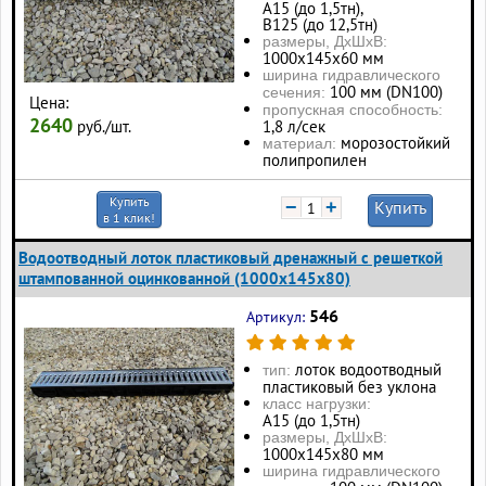
А15 (до 1,5тн),
В125 (до 12,5тн)
размеры, ДхШхВ:
1000х145х60 мм
ширина гидравлического
100 мм (DN100)
сечения:
Цена:
пропускная способность:
2640
руб./шт.
1,8 л/сек
морозостойкий
материал:
полипропилен
Купить
−
+
Купить
в 1 клик!
Водоотводный лоток пластиковый дренажный с решеткой
штампованной оцинкованной (1000x145x80)
546
Артикул:
лоток водоотводный
тип:
пластиковый без уклона
класс нагрузки:
А15 (до 1,5тн)
размеры, ДхШхВ:
1000х145х80 мм
ширина гидравлического