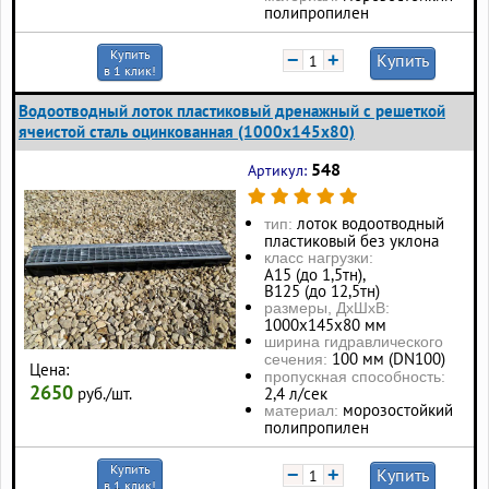
полипропилен
Купить
−
+
Купить
в 1 клик!
Водоотводный лоток пластиковый дренажный с решеткой
ячеистой сталь оцинкованная (1000x145x80)
548
Артикул:
лоток водоотводный
тип:
пластиковый без уклона
класс нагрузки:
А15 (до 1,5тн),
В125 (до 12,5тн)
размеры, ДхШхВ:
1000х145х80 мм
ширина гидравлического
100 мм (DN100)
сечения:
Цена:
пропускная способность:
2650
руб./шт.
2,4 л/сек
морозостойкий
материал:
полипропилен
Купить
−
+
Купить
в 1 клик!