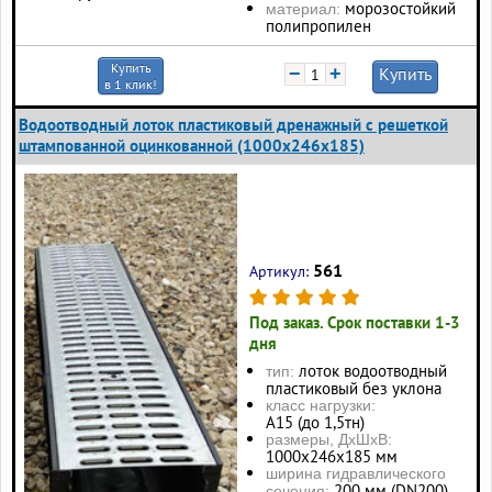
морозостойкий
материал:
полипропилен
Купить
−
+
Купить
в 1 клик!
Водоотводный лоток пластиковый дренажный с решеткой
штампованной оцинкованной (1000x246x185)
561
Артикул:
Под заказ. Срок поставки 1-3
дня
лоток водоотводный
тип:
пластиковый без уклона
класс нагрузки:
А15 (до 1,5тн)
размеры, ДхШхВ:
1000х246х185 мм
ширина гидравлического
200 мм (DN200)
сечения: