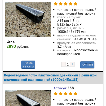
лоток водоотводный
тип:
пластиковый без уклона
класс нагрузки:
А15 (до 1,5тн),
В125 (до 12,5тн)
размеры, ДхШхВ:
1000х145х135 мм
ширина гидравлического
100 мм (DN100)
сечения:
Цена:
пропускная способность:
2890
руб./шт.
5,2 л/сек
морозостойкий
материал:
полипропилен
Купить
−
+
Купить
в 1 клик!
Водоотводный лоток пластиковый дренажный с решеткой
штампованной оцинкованной (1000x145x185)
558
Артикул:
лоток водоотводный
тип:
пластиковый без уклона