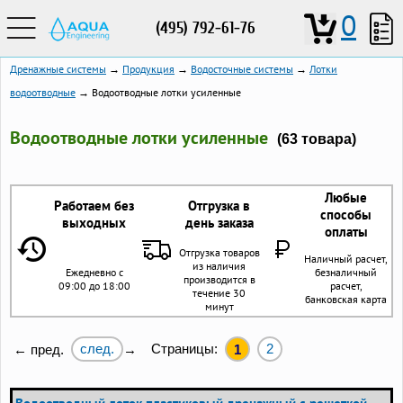
0
(495) 792-61-76
Дренажные системы
→
Продукция
→
Водосточные системы
→
Лотки
водоотводные
→ Водоотводные лотки усиленные
Водоотводные лотки усиленные
(63 товара)
Любые
Работаем без
Отгрузка в
способы
выходных
день заказа
оплаты
Отгрузка товаров
Наличный расчет,
из наличия
Ежедневно с
безналичный
производится в
09:00 до 18:00
расчет,
течение 30
банковская карта
минут
след.
Страницы:
2
← пред.
→
1