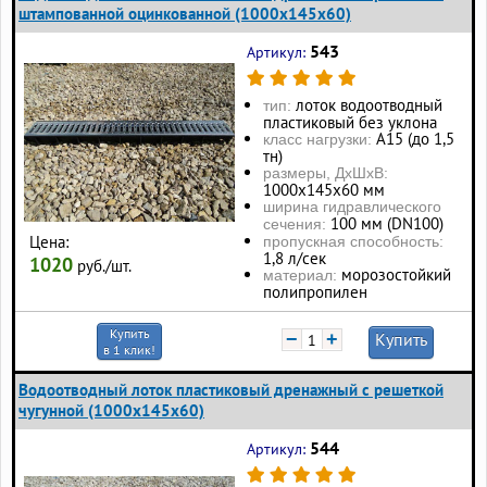
штампованной оцинкованной (1000x145x60)
543
Артикул:
лоток водоотводный
тип:
пластиковый без уклона
А15 (до 1,5
класс нагрузки:
тн)
размеры, ДхШхВ:
1000х145х60 мм
ширина гидравлического
100 мм (DN100)
сечения:
Цена:
пропускная способность:
1,8 л/сек
1020
руб./шт.
морозостойкий
материал:
полипропилен
Купить
−
+
Купить
в 1 клик!
Водоотводный лоток пластиковый дренажный с решеткой
чугунной (1000x145x60)
544
Артикул: