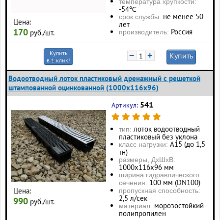
температура хрупкости:
-54℃
не менее 50
срок службы:
Цена:
лет
170
Россия
производитель:
руб./шт.
Купить
−
+
Купить
в 1 клик!
Водоотводный лоток пластиковый дренажный с решеткой
штампованной оцинкованной (1000x116x96)
541
Артикул:
лоток водоотводный
тип:
пластиковый без уклона
А15 (до 1,5
класс нагрузки:
тн)
размеры, ДхШхВ:
1000х116х96 мм
ширина гидравлического
100 мм (DN100)
сечения:
Цена:
пропускная способность:
2,5 л/сек
990
руб./шт.
морозостойкий
материал:
полипропилен