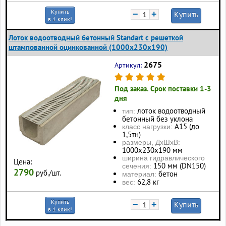
Купить
−
+
Купить
в 1 клик!
Лоток водоотводный бетонный Standart с решеткой
штампованной оцинкованной (1000x230x190)
2675
Артикул:
Под заказ. Срок поставки 1-3
дня
лоток водоотводный
тип:
бетонный без уклона
А15 (до
класс нагрузки:
1,5тн)
размеры, ДхШхВ:
1000x230x190 мм
ширина гидравлического
Цена:
150 мм (DN150)
сечения:
2790
руб./шт.
бетон
материал:
62,8 кг
вес:
Купить
−
+
Купить
в 1 клик!