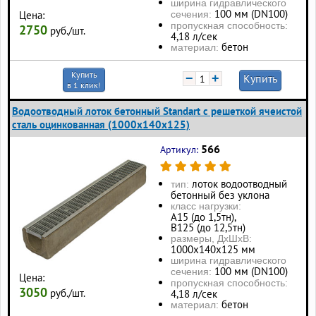
ширина гидравлического
100 мм (DN100)
сечения:
Цена:
пропускная способность:
2750
руб./шт.
4,18 л/сек
бетон
материал:
Купить
−
+
Купить
в 1 клик!
Водоотводный лоток бетонный Standart с решеткой ячеистой
сталь оцинкованная (1000x140x125)
566
Артикул:
лоток водоотводный
тип:
бетонный без уклона
класс нагрузки:
А15 (до 1,5тн),
В125 (до 12,5тн)
размеры, ДхШхВ:
1000х140х125 мм
ширина гидравлического
100 мм (DN100)
сечения:
Цена:
пропускная способность:
3050
руб./шт.
4,18 л/сек
бетон
материал: