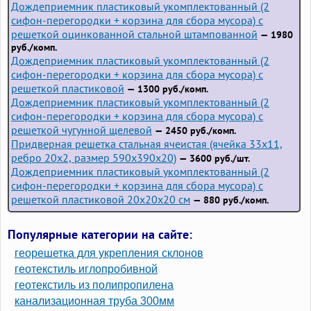
Дождеприемник пластиковый укомплектованный (2
сифон-перегородки + корзина для сбора мусора) с
решеткой оцинкованной стальной штампованной
— 1980
руб./комп.
Дождеприемник пластиковый укомплектованный (2
сифон-перегородки + корзина для сбора мусора) с
решеткой пластиковой
— 1300 руб./комп.
Дождеприемник пластиковый укомплектованный (2
сифон-перегородки + корзина для сбора мусора) с
решеткой чугунной щелевой
— 2450 руб./комп.
Придверная решетка стальная ячеистая (ячейка 33x11,
ребро 20x2, размер 590x390x20)
— 3600 руб./шт.
Дождеприемник пластиковый укомплектованный (2
сифон-перегородки + корзина для сбора мусора) с
решеткой пластиковой 20х20х20 см
— 880 руб./комп.
Популярные категории на сайте:
георешетка для укрепления склонов
геотекстиль иглопробивной
геотекстиль из полипропилена
канализационная труба 300мм