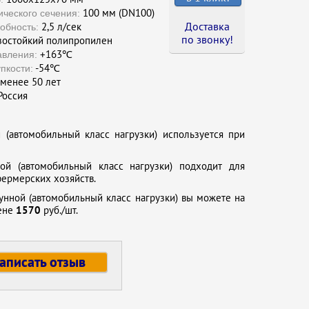
100 мм (DN100)
ческого сечения:
Доставка
2,5 л/сек
обность:
по звонку !
остойкий полипропилен
+163℃
авления:
-54℃
пкости:
менее 50 лет
оссия
(автомобильный класс нагрузки) используется при
ой (автомобильный класс нагрузки) подходит для
фермерских хозяйств.
унной (автомобильный класс нагрузки) вы можете на
цене
1570
руб./шт.
аписать отзыв