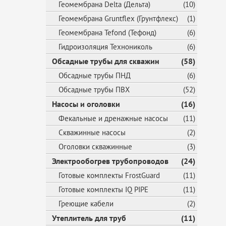
Геомембрана Delta (Дельта)
(10)
Геомембрана Gruntflex (Грунтфлекс)
(1)
Геомембрана Tefond (Тефонд)
(6)
Гидроизоляция Технониколь
(6)
Обсадные трубы для скважин
(58)
Обсадные трубы ПНД
(6)
Обсадные трубы ПВХ
(52)
Насосы и оголовки
(16)
Фекальные и дренажные насосы
(11)
Скважинные насосы
(2)
Оголовки скважинные
(3)
Электрообогрев трубопроводов
(24)
Готовые комплекты FrostGuard
(11)
Готовые комплекты IQ PIPE
(11)
Греющие кабели
(2)
Утеплитель для труб
(11)