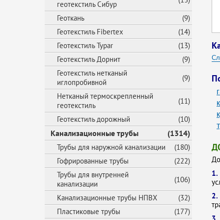
геотекстиль Сибур
Геоткань
(9)
Геотекстиль Fibertex
(14)
К
Геотекстиль Typar
(13)
Сл
Геотекстиль Дорнит
(9)
Геотекстиль нетканый
Ло
П
(9)
иглопробивной
Ло
Нетканый термоскрепленный
(11)
геотекстиль
Геотекстиль дорожный
(10)
Канализационные трубы
(1314)
Д
Трубы для наружной канализации
(180)
До
Гофрированные трубы
(222)
1
Трубы для внутренней
(106)
ус
канализации
2
Канализационные трубы НПВХ
(32)
тр
Пластиковые трубы
(177)
3.