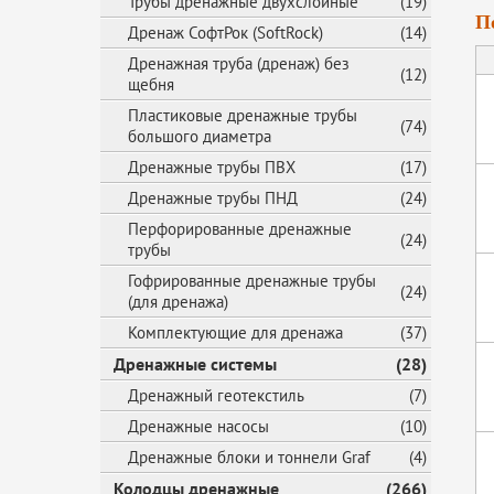
Трубы дренажные двухслойные
(19)
П
Дренаж СофтРок (SoftRock)
(14)
Дренажная труба (дренаж) без
(12)
щебня
Пластиковые дренажные трубы
(74)
большого диаметра
Дренажные трубы ПВХ
(17)
Дренажные трубы ПНД
(24)
Перфорированные дренажные
(24)
трубы
Гофрированные дренажные трубы
(24)
(для дренажа)
Комплектующие для дренажа
(37)
Дренажные системы
(28)
Дренажный геотекстиль
(7)
Дренажные насосы
(10)
Дренажные блоки и тоннели Graf
(4)
Колодцы дренажные
(266)