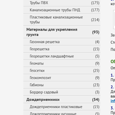
Трубы ПВХ
(175)
ко
Канализационные трубы ПНД
(177)
Пластиковые канализационные
(214)
трубы
Материалы для укрепления
(93)
грунта
За
Газонная решетка
(4)
Ст
Георешетка
(15)
По
Георешетки ландшафтные
(5)
О
Геоматы
(9)
Оп
Геосетки
(25)
1.
Геокомпозит
(9)
Пр
Габионы
(23)
2.
Дл
Бордюр садовый
(3)
ва
Дождеприемники
(34)
in
Дождеприемники пластиковые
(15)
3.
Пр
Дождеприемники чугунные
(5)