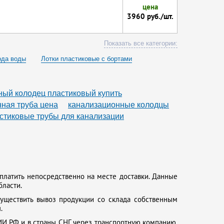
цена
3960 руб./шт.
Показать все категории:
ода воды
Лотки пластиковые с бортами
унной решеткой
роба
ый колодец пластиковый купить
ная труба цена
канализационные колодцы
стиковые трубы для канализации
платить непосредственно на месте доставки. Данные
бласти.
существить вывоз продукции со склада собственным
.
И РФ и в страны СНГ через транспортную компанию,