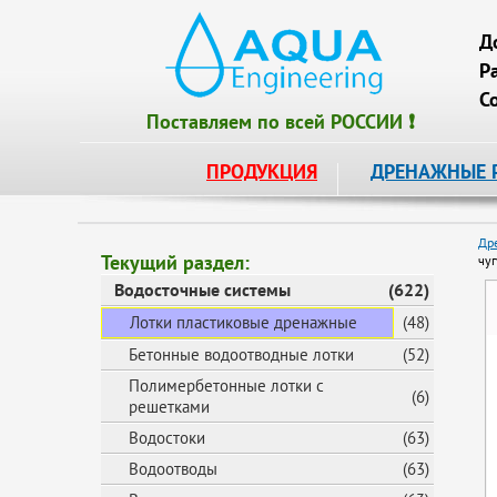
Д
Р
С
Поставляем по всей РОССИИ ❗
ПРОДУКЦИЯ
ДРЕНАЖНЫЕ 
Др
Текущий раздел:
чуг
Водосточные системы
(622)
Лотки пластиковые дренажные
(48)
Бетонные водоотводные лотки
(52)
Полимербетонные лотки с
(6)
решетками
Водостоки
(63)
Водоотводы
(63)