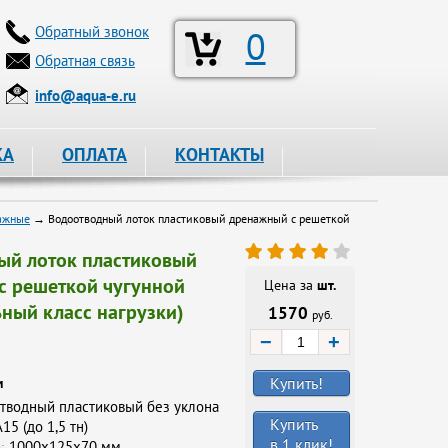
Обратный звонок
0
Обратная связь
info@aqua-e.ru
КА
ОПЛАТА
КОНТАКТЫ
ажные
→ Водоотводный лоток пластиковый дренажный с решеткой
ый лоток пластиковый
с решеткой чугунной
Цена за
шт.
ный класс нагрузки)
1570
руб.
−
+
Купить!
и
тводный пластиковый без уклона
Купить
15 (до 1,5 тн)
в 1 клик!
1000х125х70 мм
: