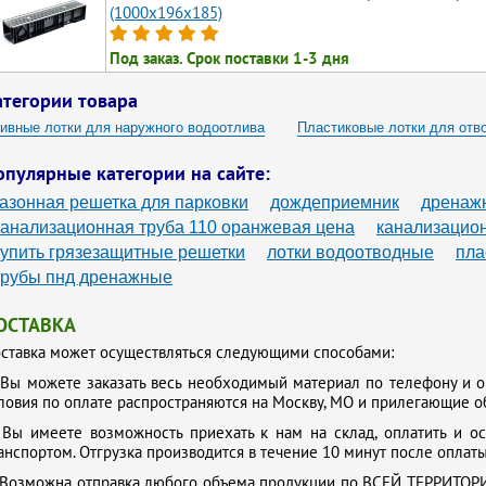
(1000x196x185)
Под заказ. Срок поставки 1-3 дня
атегории товара
ивные лотки для наружного водоотлива
Пластиковые лотки для отв
тки для канавы пластиковые
Лотки водоотводные пластиковые с чуг
опулярные категории на сайте:
тки водоотводные пластиковые с решеткой гидролика
Дренажные ко
газонная решетка для парковки
дождеприемник
дренажн
канализационная труба 110 оранжевая цена
канализацион
купить грязезащитные решетки
лотки водоотводные
пла
трубы пнд дренажные
ОСТАВКА
ставка может осуществляться следующими способами:
.
Вы можете заказать весь необходимый материал по телефону и о
ловия по оплате распространяются на Москву, МО и прилегающие о
.
Вы имеете возможность приехать к нам на склад, оплатить и о
анспортом. Отгрузка производится в течение 10 минут после оплаты
Возможна отправка любого объема продукции по ВСЕЙ ТЕРРИТОРИ