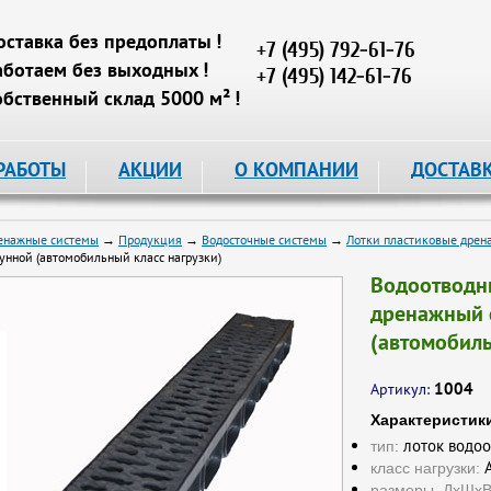
оставка без предоплаты !
+7 (495) 792-61-76
аботаем без выходных !
+7 (495) 142-61-76
обственный склад 5000 м² !
РАБОТЫ
АКЦИИ
О КОМПАНИИ
ДОСТАВ
енажные системы
→
Продукция
→
Водосточные системы
→
Лотки пластиковые дрен
унной (автомобильный класс нагрузки)
Водоотводн
дренажный 
(автомобиль
1004
Артикул:
Характеристик
лоток водоо
тип:
А
класс нагрузки:
размеры, ДхШхВ