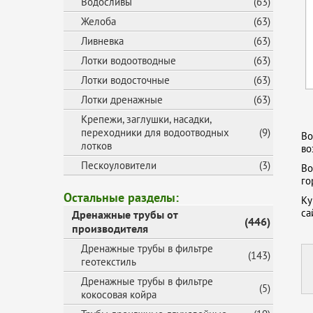
Водосливы
(63)
Желоба
(63)
Ливневка
(63)
Лотки водоотводные
(63)
Лотки водосточные
(63)
Лотки дренажные
(63)
Крепежи, заглушки, насадки,
переходники для водоотводных
(9)
Во
лотков
во
Пескоуловители
(3)
Во
го
Остальные разделы:
Ку
са
Дренажные трубы от
(446)
производителя
Дренажные трубы в фильтре
(143)
геотекстиль
Дренажные трубы в фильтре
(5)
кокосовая койра