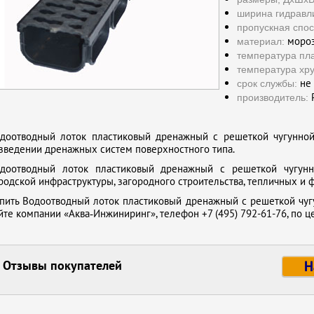
ширина гидравли
пропускная спос
мороз
материал:
температура пл
температура хру
не 
срок службы:
Р
производитель:
доотводный лоток пластиковый дренажный с решеткой чугунной 
зведении дренажных систем поверхностного типа.
доотводный лоток пластиковый дренажный с решеткой чугунн
родской инфраструктуры, загородного строительства, тепличных и 
пить Водоотводный лоток пластиковый дренажный с решеткой чуг
йте компании «Аква‑Инжиниринг», телефон +7 (495) 792-61-76, по 
Отзывы покупателей
Н