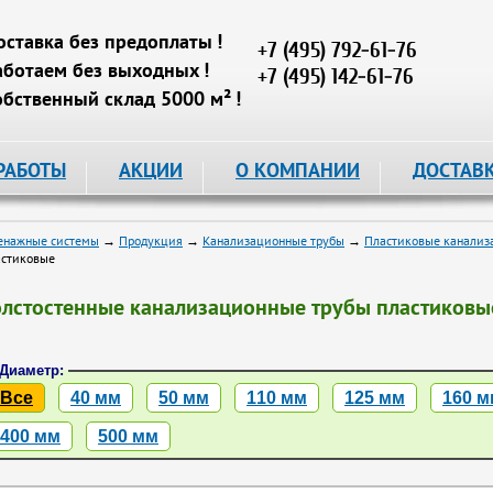
оставка без предоплаты !
+7 (495) 792-61-76
аботаем без выходных !
+7 (495) 142-61-76
обственный склад 5000 м² !
РАБОТЫ
АКЦИИ
О КОМПАНИИ
ДОСТАВ
енажные системы
→
Продукция
→
Канализационные трубы
→
Пластиковые канализ
астиковые
олстостенные канализационные трубы пластиковы
Диаметр:
Все
40 мм
50 мм
110 мм
125 мм
160 м
400 мм
500 мм