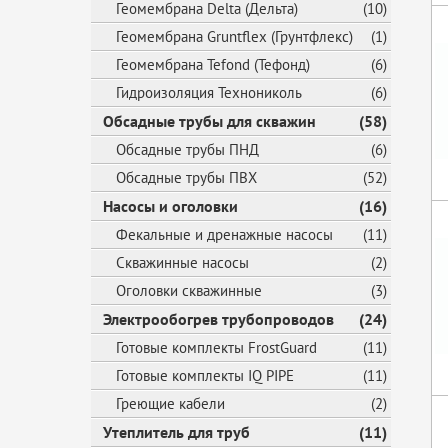
Геомембрана Delta (Дельта)
(10)
Геомембрана Gruntflex (Грунтфлекс)
(1)
Геомембрана Tefond (Тефонд)
(6)
Гидроизоляция Технониколь
(6)
Обсадные трубы для скважин
(58)
Обсадные трубы ПНД
(6)
Обсадные трубы ПВХ
(52)
Насосы и оголовки
(16)
Фекальные и дренажные насосы
(11)
Скважинные насосы
(2)
Оголовки скважинные
(3)
Электрообогрев трубопроводов
(24)
Готовые комплекты FrostGuard
(11)
Готовые комплекты IQ PIPE
(11)
Греющие кабели
(2)
Утеплитель для труб
(11)