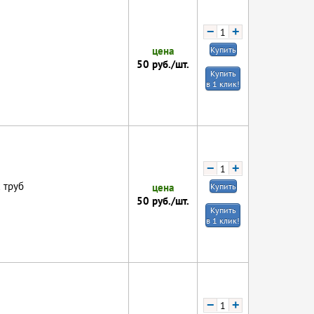
−
+
цена
Купить
50
руб./шт.
Купить
в 1 клик!
−
+
 труб
цена
Купить
50
руб./шт.
Купить
в 1 клик!
−
+