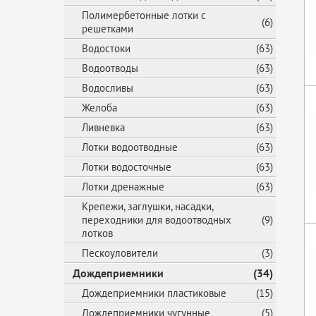
Полимербетонные лотки с
(6)
решетками
Водостоки
(63)
Водоотводы
(63)
Водосливы
(63)
Желоба
(63)
Ливневка
(63)
Лотки водоотводные
(63)
Лотки водосточные
(63)
Лотки дренажные
(63)
Крепежи, заглушки, насадки,
переходники для водоотводных
(9)
лотков
Пескоуловители
(3)
Дождеприемники
(34)
Дождеприемники пластиковые
(15)
Дождеприемники чугунные
(5)