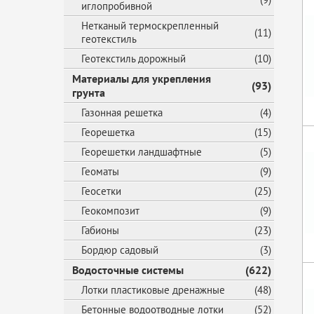
иглопробивной
Нетканый термоскрепленный
(11)
геотекстиль
Геотекстиль дорожный
(10)
Материалы для укрепления
(93)
грунта
Газонная решетка
(4)
Георешетка
(15)
Георешетки ландшафтные
(5)
Геоматы
(9)
Геосетки
(25)
Геокомпозит
(9)
Габионы
(23)
Бордюр садовый
(3)
Водосточные системы
(622)
Лотки пластиковые дренажные
(48)
Бетонные водоотводные лотки
(52)