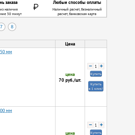
нь заказа
Любые способы оплаты
 из наличия
Наличный расчет, безналичный
ение 30 минут
расчет, банковская карта
7
8
Цена
250 мм
−
+
цена
Купить
70
руб./шт.
Купить
в 1 клик!
500 мм
−
+
цена
Купить