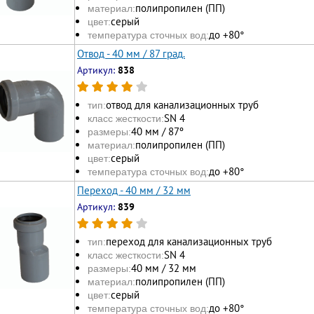
полипропилен (ПП)
материал:
серый
цвет:
до +80°
температура сточных вод:
Отвод - 40 мм / 87 град.
Артикул:
838
отвод для канализационных труб
тип:
SN 4
класс жесткости:
40 мм / 87º
размеры:
полипропилен (ПП)
материал:
серый
цвет:
до +80°
температура сточных вод:
Переход - 40 мм / 32 мм
Артикул:
839
переход для канализационных труб
тип:
SN 4
класс жесткости:
40 мм / 32 мм
размеры:
полипропилен (ПП)
материал:
серый
цвет:
до +80°
температура сточных вод: