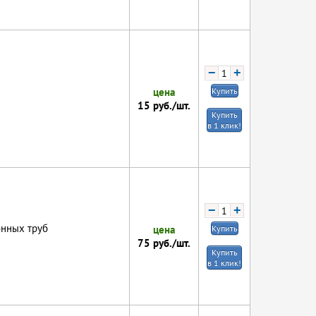
−
+
цена
Купить
15
руб./шт.
Купить
в 1 клик!
−
+
онных труб
цена
Купить
75
руб./шт.
Купить
в 1 клик!