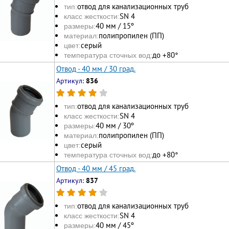
отвод для канализационных труб
тип:
SN 4
класс жесткости:
40 мм / 15º
размеры:
полипропилен (ПП)
материал:
серый
цвет:
до +80°
температура сточных вод:
Отвод - 40 мм / 30 град.
Артикул:
836
отвод для канализационных труб
тип:
SN 4
класс жесткости:
40 мм / 30º
размеры:
полипропилен (ПП)
материал:
серый
цвет:
до +80°
температура сточных вод:
Отвод - 40 мм / 45 град.
Артикул:
837
отвод для канализационных труб
тип:
SN 4
класс жесткости:
40 мм / 45º
размеры: