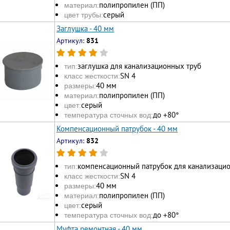
полипропилен (ПП)
материал:
серый
цвет трубы:
Заглушка - 40 мм
Артикул:
831
заглушка для канализационных труб
тип:
SN 4
класс жесткости:
40 мм
размеры:
полипропилен (ПП)
материал:
серый
цвет:
до +80°
температура сточных вод:
Компенсационный патрубок - 40 мм
Артикул:
832
компенсационный патрубок для канализаци
тип:
SN 4
класс жесткости:
40 мм
размеры:
полипропилен (ПП)
материал:
серый
цвет:
до +80°
температура сточных вод:
Муфта ремонтная - 40 мм