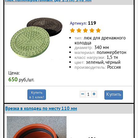
119
Артикул:
люк для дренажного
тип:
колодца
340 мм
диаметр:
полимербетон
материал:
1,5 тн
класс нагрузки:
зеленый, чёрный
цвет:
Россия
производитель:
Цена:
650
руб./шт.
Купить
−
+
Купить
в 1 клик!
Врезка в колодец по месту 110 мм