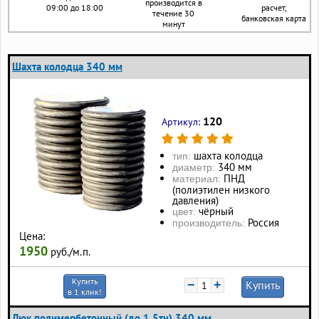
производится в
09:00 до 18:00
расчет,
течение 30
банковская карта
минут
Шахта колодца 340 мм
120
Артикул:
шахта колодца
тип:
340 мм
диаметр:
ПНД
материал:
(полиэтилен низкого
давления)
чёрный
цвет:
Россия
производитель:
Цена:
1950
руб./м.п.
Купить
−
+
Купить
в 1 клик!
Люк полимербетонный (до 1,5тн) 340 мм