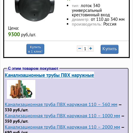
лоток 340
тип:
универсальный
крестовинный вход
от 110 до 340 мм
диаметр:
Россия
производитель:
Цена:
9300
руб./шт.
Купить
−
+
Купить
в 1 клик!
С этим товаром покупают
Канализационные трубы ПВХ наружные
Канализационная труба ПВХ наружная 110 – 560 мм
—
330 руб./шт.
Канализационная труба ПВХ наружная 110 – 1000 мм
—
350 руб./шт.
Канализационная труба ПВХ наружная 110 – 2000 мм
—
690 руб./шт.