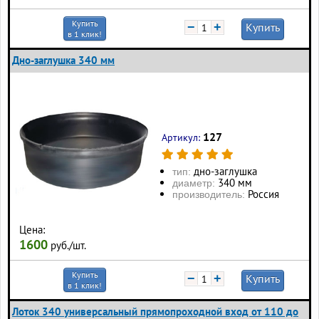
Купить
−
+
Купить
в 1 клик!
Дно-заглушка 340 мм
127
Артикул:
дно-заглушка
тип:
340 мм
диаметр:
Россия
производитель:
Цена:
1600
руб./шт.
Купить
−
+
Купить
в 1 клик!
Лоток 340 универсальный прямопроходной вход от 110 до