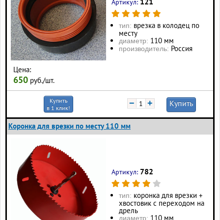
121
Артикул:
врезка в колодец по
тип:
месту
110 мм
диаметр:
Россия
производитель:
Цена:
650
руб./шт.
Купить
−
+
Купить
в 1 клик!
Коронка для врезки по месту 110 мм
782
Артикул:
коронка для врезки +
тип:
хвостовик с переходом на
дрель
110 мм
диаметр: