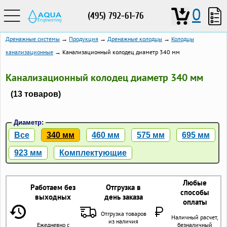
0
(495) 792-61-76
Дренажные системы
→
Продукция
→
Дренажные колодцы
→
Колодцы
канализационные
→ Канализационный колодец диаметр 340 мм
Канализационный колодец диаметр 340 мм
(13 товаров)
Диаметр:
Все
340 мм
460 мм
575 мм
695 мм
923 мм
Комплектующие
Любые
Работаем без
Отгрузка в
способы
выходных
день заказа
оплаты
Отгрузка товаров
Наличный расчет,
из наличия
Ежедневно с
безналичный