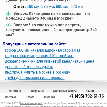
Ответ:
460 мм
;
575 мм
;
695 мм
;
923 мм
Вопрос:
Какие цены на канализационный
колодец диаметр 340 мм в Москве?
Вопрос:
Что еще нужно посмотреть,
покупая канализационный колодец диаметр 340
мм?
Популярные категории на сайте:
гофра 100 мм канализационная строй мат
гофра канализационная 110 строй мат
дождеприемники для ливневой канализации цена
дренажный тоннель купить
пнд труба купить в москве в розницу
труба для скважины пластиковая
Компания
Продукция
Дренажные работы
Акции
+7 (495) 792-61-76
Доставка
Оплата
Контакты
© 2004-2026
"
Аква-Инжиниринг
"
(г.Москва, ул.Зенитчиков,12) — продажа и монтаж
дренажных и ливневых систем, поверхностный водоотвод, гидроизоляционные